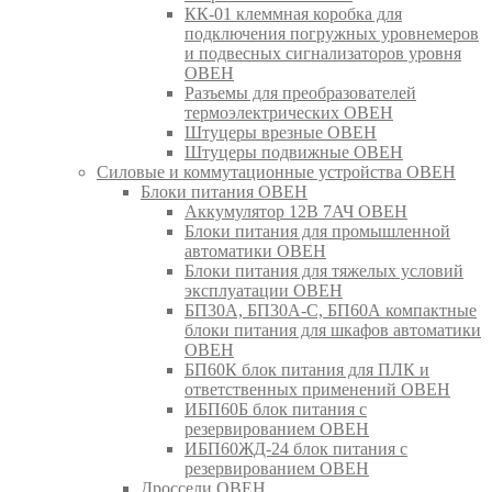
КК-01 клеммная коробка для
подключения погружных уровнемеров
и подвесных сигнализаторов уровня
ОВЕН
Разъемы для преобразователей
термоэлектрических ОВЕН
Штуцеры врезные ОВЕН
Штуцеры подвижные ОВЕН
Силовые и коммутационные устройства ОВЕН
Блоки питания ОВЕН
Аккумулятор 12В 7АЧ ОВЕН
Блоки питания для промышленной
автоматики ОВЕН
Блоки питания для тяжелых условий
эксплуатации ОВЕН
БП30А, БП30А-С, БП60А компактные
блоки питания для шкафов автоматики
ОВЕН
БП60К блок питания для ПЛК и
ответственных применений ОВЕН
ИБП60Б блок питания с
резервированием ОВЕН
ИБП60ЖД-24 блок питания с
резервированием ОВЕН
Дроссели ОВЕН