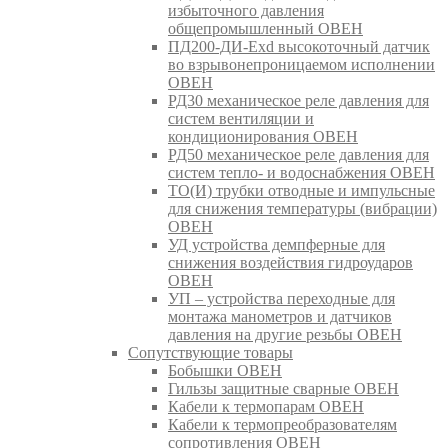
избыточного давления
общепромышленный ОВЕН
ПД200-ДИ-Exd высокоточный датчик
во взрывонепроницаемом исполнении
ОВЕН
РД30 механическое реле давления для
систем вентиляции и
кондиционирования ОВЕН
РД50 механическое реле давления для
систем тепло- и водоснабжения ОВЕН
ТО(И) трубки отводные и импульсные
для снижения температуры (вибрации)
ОВЕН
УД устройства демпферные для
снижения воздействия гидроударов
ОВЕН
УП – устройства переходные для
монтажа манометров и датчиков
давления на другие резьбы ОВЕН
Сопутствующие товары
Бобышки ОВЕН
Гильзы защитные сварные ОВЕН
Кабели к термопарам ОВЕН
Кабели к термопреобразователям
сопротивления ОВЕН