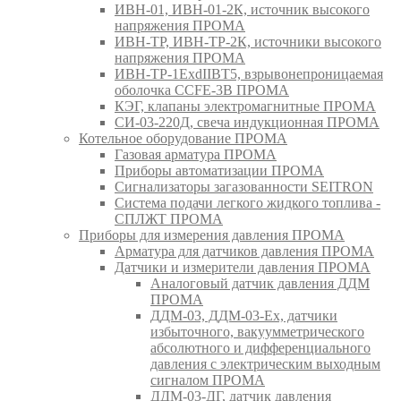
ИВН-01, ИВН-01-2К, источник высокого
напряжения ПРОМА
ИВН-ТР, ИВН-ТР-2К, источники высокого
напряжения ПРОМА
ИВН-ТР-1ExdIIBT5, взрывонепроницаемая
оболочка CCFE-3B ПРОМА
КЭГ, клапаны электромагнитные ПРОМА
СИ-03-220Д, свеча индукционная ПРОМА
Котельное оборудование ПРОМА
Газовая арматура ПРОМА
Приборы автоматизации ПРОМА
Сигнализаторы загазованности SEITRON
Система подачи легкого жидкого топлива -
СПЛЖТ ПРОМА
Приборы для измерения давления ПРОМА
Арматура для датчиков давления ПРОМА
Датчики и измерители давления ПРОМА
Аналоговый датчик давления ДДМ
ПРОМА
ДДМ-03, ДДМ-03-Ех, датчики
избыточного, вакуумметрического
абсолютного и дифференциального
давления с электрическим выходным
сигналом ПРОМА
ДДМ-03-ДГ, датчик давления