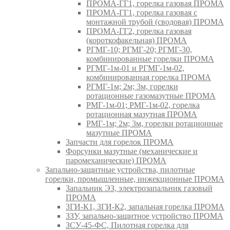
ПРОМА-ГГ1, горелка газовая ПРОМА
ПРОМА-ГГ1, горелка газовая с
монтажной трубой (сводовая) ПРОМА
ПРОМА-ГГ2, горелка газовая
(короткофакельная) ПРОМА
РГМГ-10; РГМГ-20; РГМГ-30,
комбинированные горелки ПРОМА
РГМГ-1м-01 и РГМГ-1м-02,
комбинированная горелка ПРОМА
РГМГ-1м; 2м; 3м, горелки
ротационные газомазутные ПРОМА
РМГ-1м-01; РМГ-1м-02, горелка
ротационная мазутная ПРОМА
РМГ-1м; 2м; 3м, горелки ротационные
мазутные ПРОМА
Запчасти для горелок ПРОМА
Форсунки мазутные (механические и
паромеханические) ПРОМА
Запально-защитные устройства, пилотные
горелки, промышленные, инжекционные ПРОМА
Запальник ЭЗ, электрозапальник газовый
ПРОМА
ЗГИ-К1, ЗГИ-К2, запальная горелка ПРОМА
ЗЗУ, запально-защитное устройство ПРОМА
ЗСУ-45-ФС, Пилотная горелка для