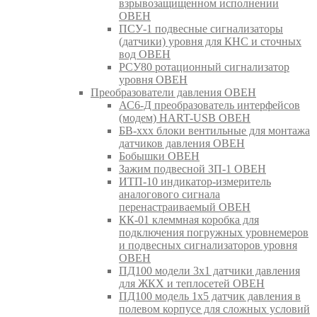
взрывозащищенном исполнении
ОВЕН
ПСУ-1 подвесные сигнализаторы
(датчики) уровня для КНС и сточных
вод ОВЕН
РСУ80 ротационный сигнализатор
уровня ОВЕН
Преобразователи давления ОВЕН
АС6-Д преобразователь интерфейсов
(модем) HART-USB ОВЕН
БВ-ххх блоки вентильные для монтажа
датчиков давления ОВЕН
Бобышки ОВЕН
Зажим подвесной ЗП-1 ОВЕН
ИТП-10 индикатор-измеритель
аналогового сигнала
перенастраиваемый ОВЕН
КК-01 клеммная коробка для
подключения погружных уровнемеров
и подвесных сигнализаторов уровня
ОВЕН
ПД100 модели 3х1 датчики давления
для ЖКХ и теплосетей ОВЕН
ПД100 модель 1х5 датчик давления в
полевом корпусе для сложных условий