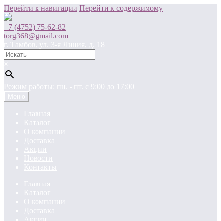
Перейти к навигации
Перейти к содержимому
+7 (4752) 75-62-82
torg368@gmail.com
г. Тамбов, ул. 3-я Линия, д. 18
×
Режим работы: пн. - пт. c 9:00 до 17:00
Меню
Главная
Каталог
О компании
Доставка
Акции
Новости
Контакты
Главная
Каталог
О компании
Доставка
Акции