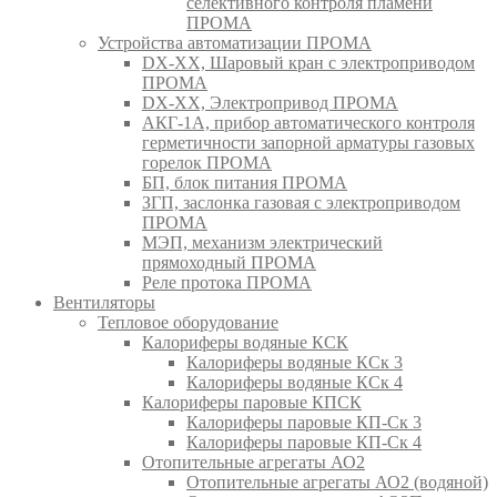
селективного контроля пламени
ПРОМА
Устройства автоматизации ПРОМА
DX-XX, Шаровый кран c электроприводом
ПРОМА
DX-XX, Электропривод ПРОМА
АКГ-1А, прибор автоматического контроля
герметичности запорной арматуры газовых
горелок ПРОМА
БП, блок питания ПРОМА
ЗГП, заслонка газовая с электроприводом
ПРОМА
МЭП, механизм электрический
прямоходный ПРОМА
Реле протока ПРОМА
Вентиляторы
Тепловое оборудование
Калориферы водяные КСК
Калориферы водяные КСк 3
Калориферы водяные КСк 4
Калориферы паровые КПСК
Калориферы паровые КП-Ск 3
Калориферы паровые КП-Ск 4
Отопительные агрегаты АО2
Отопительные агрегаты АО2 (водяной)