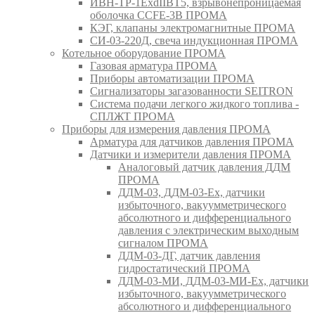
ИВН-ТР-1ExdIIBT5, взрывонепроницаемая
оболочка CCFE-3B ПРОМА
КЭГ, клапаны электромагнитные ПРОМА
СИ-03-220Д, свеча индукционная ПРОМА
Котельное оборудование ПРОМА
Газовая арматура ПРОМА
Приборы автоматизации ПРОМА
Сигнализаторы загазованности SEITRON
Система подачи легкого жидкого топлива -
СПЛЖТ ПРОМА
Приборы для измерения давления ПРОМА
Арматура для датчиков давления ПРОМА
Датчики и измерители давления ПРОМА
Аналоговый датчик давления ДДМ
ПРОМА
ДДМ-03, ДДМ-03-Ех, датчики
избыточного, вакуумметрического
абсолютного и дифференциального
давления с электрическим выходным
сигналом ПРОМА
ДДМ-03-ДГ, датчик давления
гидростатический ПРОМА
ДДМ-03-МИ, ДДМ-03-МИ-Ех, датчики
избыточного, вакуумметрического
абсолютного и дифференциального