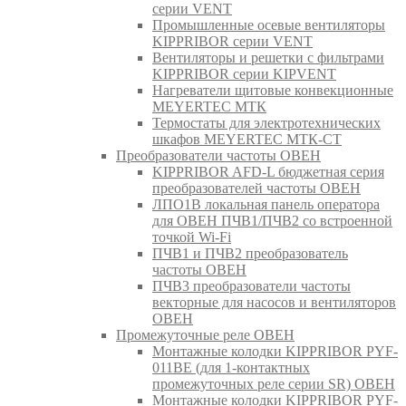
серии VENT
Промышленные осевые вентиляторы
KIPPRIBOR серии VENT
Вентиляторы и решетки с фильтрами
KIPPRIBOR серии KIPVENT
Нагреватели щитовые конвекционные
MEYERTEC МТК
Термостаты для электротехнических
шкафов MEYERTEC МТК-СТ
Преобразователи частоты ОВЕН
KIPPRIBOR AFD-L бюджетная серия
преобразователей частоты ОВЕН
ЛПО1В локальная панель оператора
для ОВЕН ПЧВ1/ПЧВ2 со встроенной
точкой Wi-Fi
ПЧВ1 и ПЧВ2 преобразователь
частоты ОВЕН
ПЧВ3 преобразователи частоты
векторные для насосов и вентиляторов
ОВЕН
Промежуточные реле ОВЕН
Монтажные колодки KIPPRIBOR PYF-
011BE (для 1-контактных
промежуточных реле серии SR) ОВЕН
Монтажные колодки KIPPRIBOR PYF-