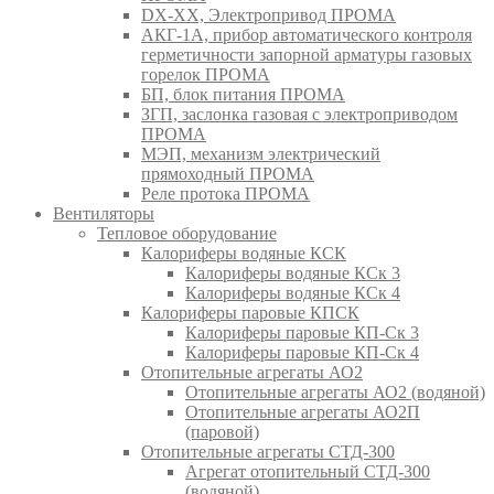
DX-XX, Электропривод ПРОМА
АКГ-1А, прибор автоматического контроля
герметичности запорной арматуры газовых
горелок ПРОМА
БП, блок питания ПРОМА
ЗГП, заслонка газовая с электроприводом
ПРОМА
МЭП, механизм электрический
прямоходный ПРОМА
Реле протока ПРОМА
Вентиляторы
Тепловое оборудование
Калориферы водяные КСК
Калориферы водяные КСк 3
Калориферы водяные КСк 4
Калориферы паровые КПСК
Калориферы паровые КП-Ск 3
Калориферы паровые КП-Ск 4
Отопительные агрегаты АО2
Отопительные агрегаты АО2 (водяной)
Отопительные агрегаты АО2П
(паровой)
Отопительные агрегаты СТД-300
Агрегат отопительный СТД-300
(водяной)