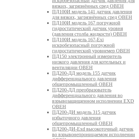
искробезопасный датчик давления для
вязких, загрязнённых сред ОВЕН
ПД100И модель 141 датчик давления
для вязких, загрязнённых сред ОВЕН
ПД100И модель 167 погружной
гидростатический датчик уровня
(давления столба жидкости) ОВЕН
ПД100И модель 167-Exi
искробезопасный погружной
гидростатический уровнемер ОВЕН
ПД150 электронный измеритель
низкого давления для котельных и
вентиляции ОВЕН
ПД200-ДД модель 155 датчик
дифференциального давления
общепромышленный ОВЕН
ПД200-ДД преобразователь
дифференциального давления во
взрывозащищенном исполнении EXD
ОВЕН
ПД200-ДИ модель 315 датчик
избыточного давления
общепромышленный ОВЕН
ПД200-ДИ-Exd высокоточный датчик
во взрывонепроницаемом исполнении