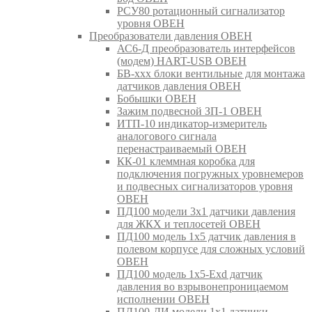
РСУ80 ротационный сигнализатор
уровня ОВЕН
Преобразователи давления ОВЕН
АС6-Д преобразователь интерфейсов
(модем) HART-USB ОВЕН
БВ-ххх блоки вентильные для монтажа
датчиков давления ОВЕН
Бобышки ОВЕН
Зажим подвесной ЗП-1 ОВЕН
ИТП-10 индикатор-измеритель
аналогового сигнала
перенастраиваемый ОВЕН
КК-01 клеммная коробка для
подключения погружных уровнемеров
и подвесных сигнализаторов уровня
ОВЕН
ПД100 модели 3х1 датчики давления
для ЖКХ и теплосетей ОВЕН
ПД100 модель 1х5 датчик давления в
полевом корпусе для сложных условий
ОВЕН
ПД100 модель 1х5-Exd датчик
давления во взрывонепроницаемом
исполнении ОВЕН
ПД100-ДИ модели 1х1 датчики