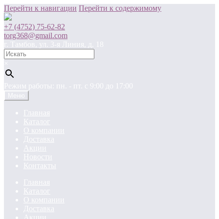
Перейти к навигации
Перейти к содержимому
+7 (4752) 75-62-82
torg368@gmail.com
г. Тамбов, ул. 3-я Линия, д. 18
×
Режим работы: пн. - пт. c 9:00 до 17:00
Меню
Главная
Каталог
О компании
Доставка
Акции
Новости
Контакты
Главная
Каталог
О компании
Доставка
Акции