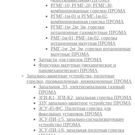
РГМГ-10; РГМГ-20; РГМГ-30,
комбинированные горелки ПРОМА
РГМГ-1м-01 и РГМГ-1м-02,
комбинированная горелка ПРОМА
РГМГ-1м; 2м; 3м, горелки
ротационные газомазутные ПРОМА
РМГ-1м-01; РМГ-1м-02, горелка
ротационная мазутная ПРОМА
РМГ-1м; 2м; 3м, горелки ротационные
мазутные ПРОМА
Запчасти для горелок ПРОМА
Форсунки мазутные (механические и
паромеханические) ПРОМА
Запально-защитные устройства, пилотные
горелки, промышленные, инжекционные ПРОМА
Запальник ЭЗ, электрозапальник газовый
ПРОМА
ЗГИ-К1, ЗГИ-К2, запальная горелка ПРОМА
ЗЗУ, запально-защитное устройство ПРОМА
ЗСУ-45-ФС, Пилотная горелка для
факельных установок ПРОМА
ЗСУ-ПИ-1/5, запально-сигнализирующее
устройство ПРОМА
ЗСУ-ПИ-1/6, запальная пилотная горелка