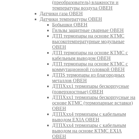
(преобразователь) влажности и
температуры воздуха ОВЕН
Датчики газа ОВЕН
Датчики температуры ОВЕН
Бобышки ОВЕН
Гильзы защитные сварные ОВЕН
ДТП термопары на основе КТМС
высокотемпературные модульные
ОВЕН
ДТП термопары на основе КТМС с
кабельным выводом ОВЕН
ДТП термопары на основе КТМС с
коммутационной головкой ОВЕН
ДТПS термопары из благородных
металлов ОВЕН
ДТПХхх1 термопары бескорпусные
(поверхностные) ОВЕН
ДТПХхх1 термопары бескорпусные на
основе КТМС (термопарные вставки)
ОВЕН
ДТПХхх4 термопары с кабельным
выводом EXIA ОВЕН
ДТПХхх4 термопары с кабельным
выводом на основе КТМС EXIA
ОВЕН