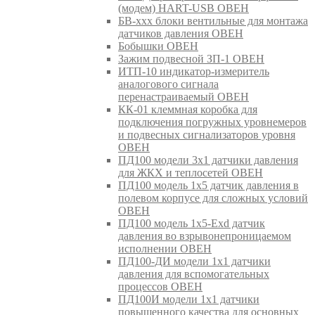
(модем) HART-USB ОВЕН
БВ-ххх блоки вентильные для монтажа
датчиков давления ОВЕН
Бобышки ОВЕН
Зажим подвесной ЗП-1 ОВЕН
ИТП-10 индикатор-измеритель
аналогового сигнала
перенастраиваемый ОВЕН
КК-01 клеммная коробка для
подключения погружных уровнемеров
и подвесных сигнализаторов уровня
ОВЕН
ПД100 модели 3х1 датчики давления
для ЖКХ и теплосетей ОВЕН
ПД100 модель 1х5 датчик давления в
полевом корпусе для сложных условий
ОВЕН
ПД100 модель 1х5-Exd датчик
давления во взрывонепроницаемом
исполнении ОВЕН
ПД100-ДИ модели 1х1 датчики
давления для вспомогательных
процессов ОВЕН
ПД100И модели 1х1 датчики
повышенного качества для основных