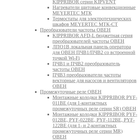
KIPPRIBOR серии KIPVENT
Нагреватели щитовые конвекционные
MEYERTEC МТК
Термостаты для электротехнических
шкафов MEYERTEC МТК-СТ
Преобразователи частоты ОВЕН
KIPPRIBOR AFD-L бюджетная серия
преобразователей частоты ОВЕН
ЛПО1В локальная панель оператора
для ОВЕН ПЧВ1/ПЧВ2 со встроенной
точкой Wi-Fi
ПЧВ1 и ПЧВ2 преобразователь
частоты ОВЕН
ПЧВ3 преобразователи частоты
векторные для насосов и вентиляторов
ОВЕН
Промежуточные реле ОВЕН
Монтажные колодки KIPPRIBOR PYF-
011BE (для 1-контактных
промежуточных реле серии SR) ОВЕН
Монтажные колодки KIPPRIBOR PYF-
012BE, PYF-022BE, PYF-112BE, PYF-
122BE (для 1- и 2-контактных
промежуточных реле серии MR)
ОВЕН