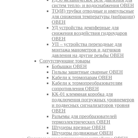
систем тепло- и водоснабжения ОВЕН
ТО(И) трубки отводные и импульсные
для снижения температуры (вибрации)
ОВЕН
УД устройства демпферные для
снижения воздействия гидроударов
ОВЕН
УП – устройства переходные для
монтажа манометров и датчиков
давления на другие резьбы ОВЕН
Сопутствующие товары
Бобышки ОВЕН
Гильзы защитные сварные ОВЕН
Кабели к термопарам ОВЕН
Кабели к термопреобразователям
сопротивления ОВЕН
КК-01 клеммная коробка для
подключения погружных уровнемеров
и подвесных сигнализаторов уровня
ОВЕН
Разъемы для преобразователей
термоэлектрических ОВЕН
Штуцеры врезные ОВЕН
Штуцеры подвижные ОВЕН