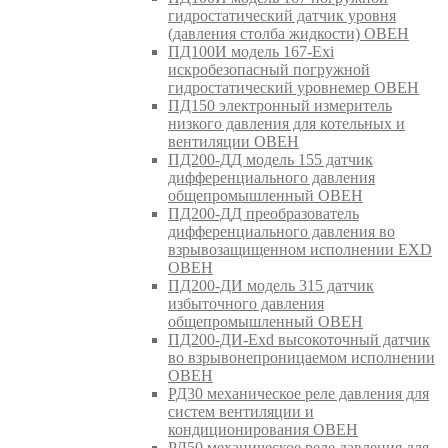
гидростатический датчик уровня
(давления столба жидкости) ОВЕН
ПД100И модель 167-Exi
искробезопасный погружной
гидростатический уровнемер ОВЕН
ПД150 электронный измеритель
низкого давления для котельных и
вентиляции ОВЕН
ПД200-ДД модель 155 датчик
дифференциального давления
общепромышленный ОВЕН
ПД200-ДД преобразователь
дифференциального давления во
взрывозащищенном исполнении EXD
ОВЕН
ПД200-ДИ модель 315 датчик
избыточного давления
общепромышленный ОВЕН
ПД200-ДИ-Exd высокоточный датчик
во взрывонепроницаемом исполнении
ОВЕН
РД30 механическое реле давления для
систем вентиляции и
кондиционирования ОВЕН
РД50 механическое реле давления для