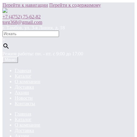
Перейти к навигации
Перейти к содержимому
+7 (4752) 75-62-82
torg368@gmail.com
г. Тамбов, ул. 3-я Линия, д. 18
×
Режим работы: пн. - пт. c 9:00 до 17:00
Меню
Главная
Каталог
О компании
Доставка
Акции
Новости
Контакты
Главная
Каталог
О компании
Доставка
Акции