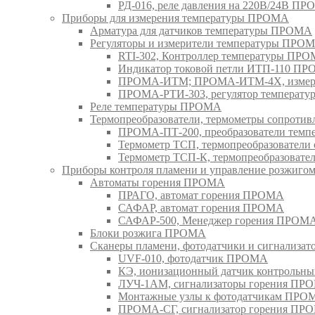
РД-016, реле давления на 220В/24В П
Приборы для измерения температуры ПРОМА
Арматура для датчиков температуры ПРОМА
Регуляторы и измерители температуры ПРО
RTI-302, Контроллер температуры ПР
Индикатор токовой петли ИТП-110 П
ПРОМА-ИТМ; ПРОМА-ИТМ-4Х, измери
ПРОМА-РТИ-303, регулятор температ
Реле температуры ПРОМА
Термопреобразователи, термометры сопрот
ПРОМА-ПТ-200, преобразователи тем
Термометр ТСП, термопреобразовател
Термометр ТСП-К, термопреобразоват
Приборы контроля пламени и управление розжиг
Автоматы горения ПРОМА
ПРАГО, автомат горения ПРОМА
САФАР, автомат горения ПРОМА
САФАР-500, Менеджер горения ПРОМ
Блоки розжига ПРОМА
Сканеры пламени, фотодатчики и сигнализа
UVF-010, фотодатчик ПРОМА
КЭ, ионизационный датчик контрольн
ЛУЧ-1АМ, сигнализаторы горения ПР
Монтажные узлы к фотодатчикам ПРО
ПРОМА-СГ, сигнализатор горения ПР