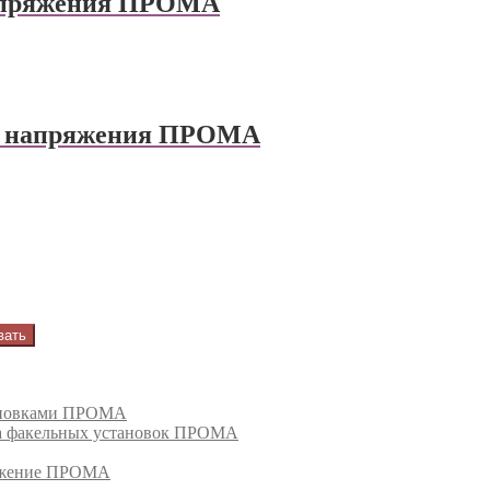
апряжения ПРОМА
о напряжения ПРОМА
вать
тановками ПРОМА
га факельных установок ПРОМА
режение ПРОМА