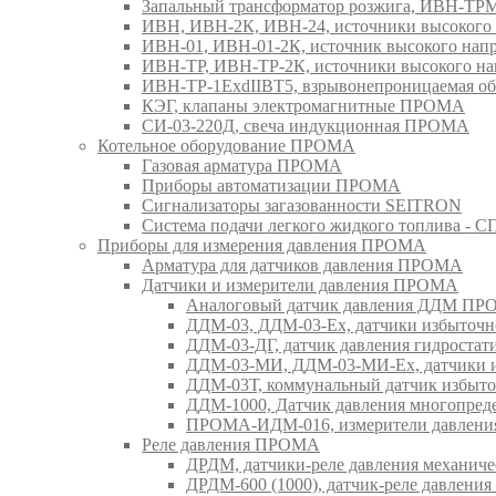
Запальный трансформатор розжига, ИВН-Т
ИВН, ИВН-2К, ИВН-24, источники высоког
ИВН-01, ИВН-01-2К, источник высокого н
ИВН-ТР, ИВН-ТР-2К, источники высокого 
ИВН-ТР-1ExdIIBT5, взрывонепроницаемая 
КЭГ, клапаны электромагнитные ПРОМА
СИ-03-220Д, свеча индукционная ПРОМА
Котельное оборудование ПРОМА
Газовая арматура ПРОМА
Приборы автоматизации ПРОМА
Сигнализаторы загазованности SEITRON
Система подачи легкого жидкого топлива 
Приборы для измерения давления ПРОМА
Арматура для датчиков давления ПРОМА
Датчики и измерители давления ПРОМА
Аналоговый датчик давления ДДМ П
ДДМ-03, ДДМ-03-Ех, датчики избыточн
ДДМ-03-ДГ, датчик давления гидрост
ДДМ-03-МИ, ДДМ-03-МИ-Ех, датчики из
ДДМ-03Т, коммунальный датчик избыт
ДДМ-1000, Датчик давления многопр
ПРОМА-ИДМ-016, измерители давлен
Реле давления ПРОМА
ДРДМ, датчики-реле давления механи
ДРДМ-600 (1000), датчик-реле давлен