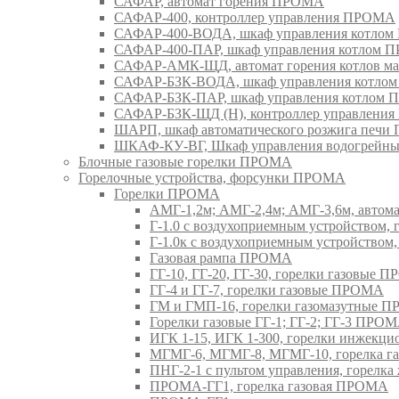
САФАР, автомат горения ПРОМА
САФАР-400, контроллер управления ПРОМА
САФАР-400-ВОДА, шкаф управления котло
САФАР-400-ПАР, шкаф управления котлом
САФАР-АМК-ЩД, автомат горения котлов ма
САФАР-БЗК-ВОДА, шкаф управления котл
САФАР-БЗК-ПАР, шкаф управления котлом
САФАР-БЗК-ЩД (Н), контроллер управлени
ШАРП, шкаф автоматического розжига печ
ШКАФ-КУ-ВГ, Шкаф управления водогрейны
Блочные газовые горелки ПРОМА
Горелочные устройства, форсунки ПРОМА
Горелки ПРОМА
АМГ-1,2м; АМГ-2,4м; АМГ-3,6м, авто
Г-1.0 с воздухоприемным устройством,
Г-1.0к с воздухоприемным устройством
Газовая рампа ПРОМА
ГГ-10, ГГ-20, ГГ-30, горелки газовые 
ГГ-4 и ГГ-7, горелки газовые ПРОМА
ГМ и ГМП-16, горелки газомазутные 
Горелки газовые ГГ-1; ГГ-2; ГГ-3 ПРО
ИГК 1-15, ИГК 1-300, горелки инжекц
МГМГ-6, МГМГ-8, МГМГ-10, горелка г
ПНГ-2-1 с пультом управления, горел
ПРОМА-ГГ1, горелка газовая ПРОМА