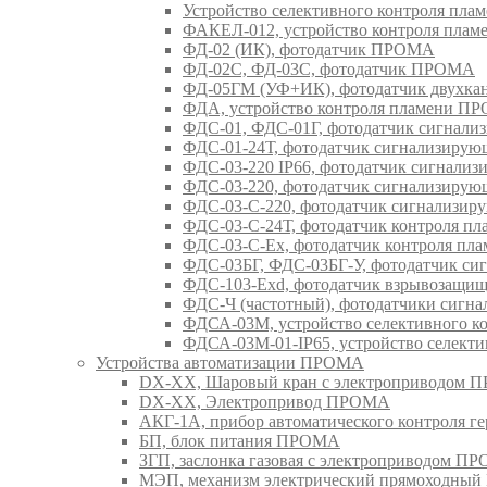
Устройство селективного контроля пл
ФАКЕЛ-012, устройство контроля пла
ФД-02 (ИК), фотодатчик ПРОМА
ФД-02С, ФД-03С, фотодатчик ПРОМА
ФД-05ГМ (УФ+ИК), фотодатчик двухк
ФДА, устройство контроля пламени П
ФДС-01, ФДС-01Г, фотодатчик сигна
ФДС-01-24Т, фотодатчик сигнализир
ФДС-03-220 IP66, фотодатчик сигнал
ФДС-03-220, фотодатчик сигнализир
ФДС-03-С-220, фотодатчик сигнализ
ФДС-03-С-24Т, фотодатчик контроля 
ФДС-03-С-Ex, фотодатчик контроля п
ФДС-03БГ, ФДС-03БГ-У, фотодатчик 
ФДС-103-Ехd, фотодатчик взрывозащ
ФДС-Ч (частотный), фотодатчики сиг
ФДСА-03М, устройство селективного 
ФДСА-03М-01-IP65, устройство селект
Устройства автоматизации ПРОМА
DX-XX, Шаровый кран c электроприводом
DX-XX, Электропривод ПРОМА
АКГ-1А, прибор автоматического контроля г
БП, блок питания ПРОМА
ЗГП, заслонка газовая с электроприводом П
МЭП, механизм электрический прямоходны