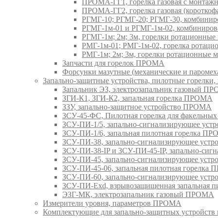
ПРОМА-ГГ1, горелка газовая с монтаж
ПРОМА-ГГ2, горелка газовая (коротко
РГМГ-10; РГМГ-20; РГМГ-30, комбини
РГМГ-1м-01 и РГМГ-1м-02, комбиниро
РГМГ-1м; 2м; 3м, горелки ротационны
РМГ-1м-01; РМГ-1м-02, горелка ротац
РМГ-1м; 2м; 3м, горелки ротационные
Запчасти для горелок ПРОМА
Форсунки мазутные (механические и паром
Запально-защитные устройства, пилотные горел
Запальник ЭЗ, электрозапальник газовый П
ЗГИ-К1, ЗГИ-К2, запальная горелка ПРОМА
ЗЗУ, запально-защитное устройство ПРОМА
ЗСУ-45-ФС, Пилотная горелка для факельны
ЗСУ-ПИ-1/5, запально-сигнализирующее ус
ЗСУ-ПИ-1/6, запальная пилотная горелка П
ЗСУ-ПИ-38, запально-сигнализирующее уст
ЗСУ-ПИ-38-IP и ЗСУ-ПИ-45-IP, запально-си
ЗСУ-ПИ-45, запально-сигнализирующее уст
ЗСУ-ПИ-45-06, запальная пилотная горелка
ЗСУ-ПИ-60, запально-сигнализирующее уст
ЗСУ-ПИ-Exd, взрывозащищенная запальная 
ЭЗГ-МК, электрозапальник газовый ПРОМА
Измерители уровня, параметров ПРОМА
Комплектующие для запально-защитных устройст