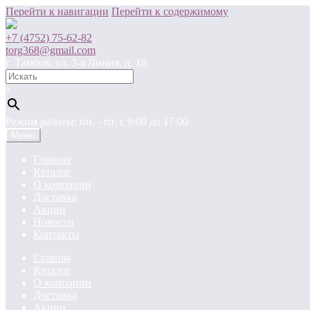
Перейти к навигации
Перейти к содержимому
+7 (4752) 75-62-82
torg368@gmail.com
г. Тамбов, ул. 3-я Линия, д. 18
×
Режим работы: пн. - пт. c 9:00 до 17:00
Меню
Главная
Каталог
О компании
Доставка
Акции
Новости
Контакты
Главная
Каталог
О компании
Доставка
Акции