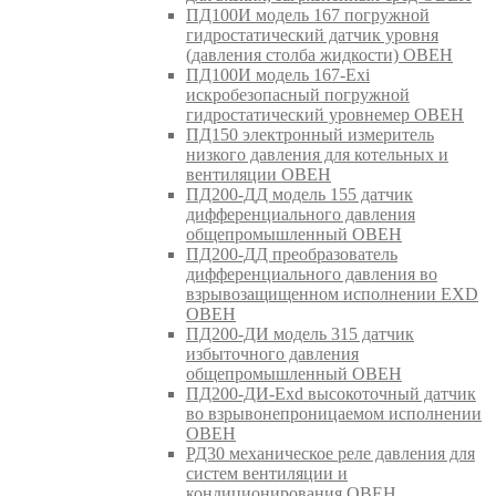
ПД100И модель 167 погружной
гидростатический датчик уровня
(давления столба жидкости) ОВЕН
ПД100И модель 167-Exi
искробезопасный погружной
гидростатический уровнемер ОВЕН
ПД150 электронный измеритель
низкого давления для котельных и
вентиляции ОВЕН
ПД200-ДД модель 155 датчик
дифференциального давления
общепромышленный ОВЕН
ПД200-ДД преобразователь
дифференциального давления во
взрывозащищенном исполнении EXD
ОВЕН
ПД200-ДИ модель 315 датчик
избыточного давления
общепромышленный ОВЕН
ПД200-ДИ-Exd высокоточный датчик
во взрывонепроницаемом исполнении
ОВЕН
РД30 механическое реле давления для
систем вентиляции и
кондиционирования ОВЕН