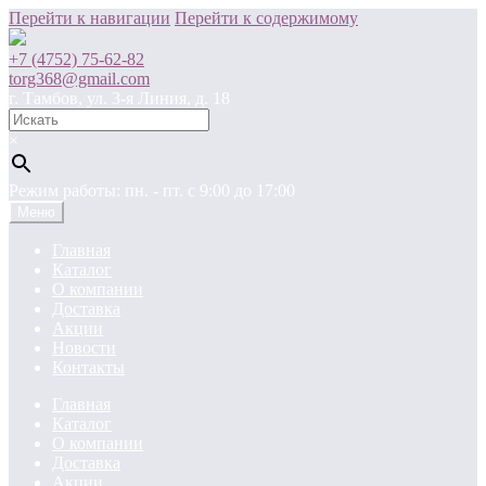
Перейти к навигации
Перейти к содержимому
+7 (4752) 75-62-82
torg368@gmail.com
г. Тамбов, ул. 3-я Линия, д. 18
×
Режим работы: пн. - пт. c 9:00 до 17:00
Меню
Главная
Каталог
О компании
Доставка
Акции
Новости
Контакты
Главная
Каталог
О компании
Доставка
Акции