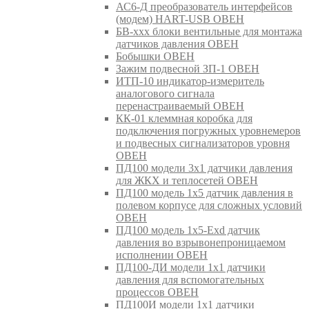
АС6-Д преобразователь интерфейсов
(модем) HART-USB ОВЕН
БВ-ххх блоки вентильные для монтажа
датчиков давления ОВЕН
Бобышки ОВЕН
Зажим подвесной ЗП-1 ОВЕН
ИТП-10 индикатор-измеритель
аналогового сигнала
перенастраиваемый ОВЕН
КК-01 клеммная коробка для
подключения погружных уровнемеров
и подвесных сигнализаторов уровня
ОВЕН
ПД100 модели 3х1 датчики давления
для ЖКХ и теплосетей ОВЕН
ПД100 модель 1х5 датчик давления в
полевом корпусе для сложных условий
ОВЕН
ПД100 модель 1х5-Exd датчик
давления во взрывонепроницаемом
исполнении ОВЕН
ПД100-ДИ модели 1х1 датчики
давления для вспомогательных
процессов ОВЕН
ПД100И модели 1х1 датчики