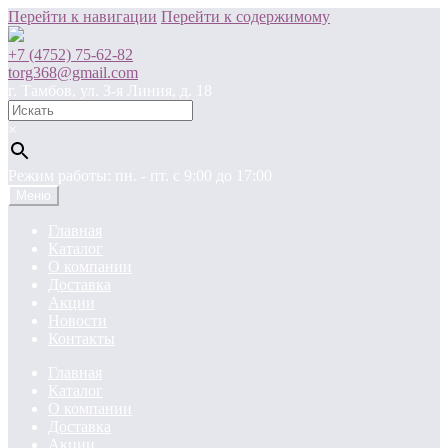
Перейти к навигации
Перейти к содержимому
+7 (4752) 75-62-82
torg368@gmail.com
г. Тамбов, ул. 3-я Линия, д. 18
×
Режим работы: пн. - пт. c 9:00 до 17:00
Меню
Главная
Каталог
О компании
Доставка
Акции
Новости
Контакты
Главная
Каталог
О компании
Доставка
Акции