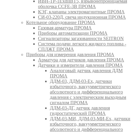
ИВН-ТР-1ExdIIBT5, взрывонепроницаемая
оболочка CCFE-3B ПРОМА
КЭГ, клапаны электромагнитные ПРОМА
СИ-03-220Д, свеча индукционная ПРОМА
Котельное оборудование ПРОМА
Газовая арматура ПРОМА
Приборы автоматизации ПРОМА
Сигнализаторы загазованности SEITRON
Система подачи легкого жидкого топлива -
СПЛЖТ ПРОМА
Приборы для измерения давления ПРОМА
Арматура для датчиков давления ПРОМА
Датчики и измерители давления ПРОМА
Аналоговый датчик давления ДДМ
ПРОМА
ДДМ-03, ДДМ-03-Ех, датчики
избыточного, вакуумметрического
абсолютного и дифференциального
давления с электрическим выходным
сигналом ПРОМА
ДДМ-03-ДГ, датчик давления
гидростатический ПРОМА
ДДМ-03-МИ, ДДМ-03-МИ-Ех, датчики
избыточного, вакуумметрического
абсолютного и дифференциального