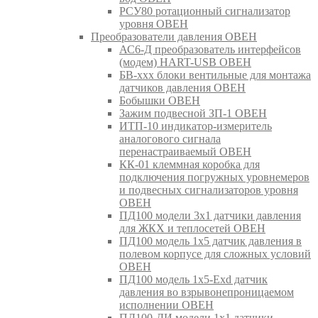
РСУ80 ротационный сигнализатор
уровня ОВЕН
Преобразователи давления ОВЕН
АС6-Д преобразователь интерфейсов
(модем) HART-USB ОВЕН
БВ-ххх блоки вентильные для монтажа
датчиков давления ОВЕН
Бобышки ОВЕН
Зажим подвесной ЗП-1 ОВЕН
ИТП-10 индикатор-измеритель
аналогового сигнала
перенастраиваемый ОВЕН
КК-01 клеммная коробка для
подключения погружных уровнемеров
и подвесных сигнализаторов уровня
ОВЕН
ПД100 модели 3х1 датчики давления
для ЖКХ и теплосетей ОВЕН
ПД100 модель 1х5 датчик давления в
полевом корпусе для сложных условий
ОВЕН
ПД100 модель 1х5-Exd датчик
давления во взрывонепроницаемом
исполнении ОВЕН
ПД100-ДИ модели 1х1 датчики