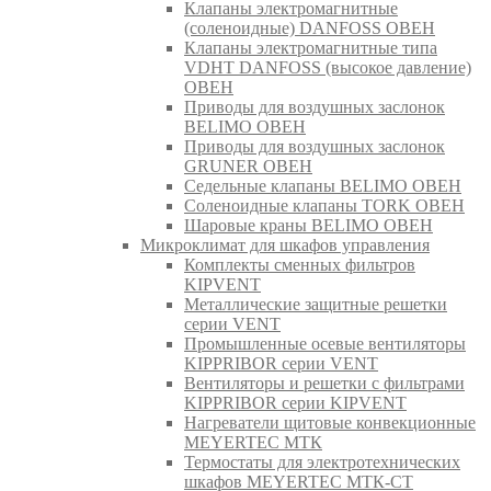
Клапаны электромагнитные
(соленоидные) DANFOSS ОВЕН
Клапаны электромагнитные типа
VDHT DANFOSS (высокое давление)
ОВЕН
Приводы для воздушных заслонок
BELIMO ОВЕН
Приводы для воздушных заслонок
GRUNER ОВЕН
Седельные клапаны BELIMO ОВЕН
Соленоидные клапаны TORK ОВЕН
Шаровые краны BELIMO ОВЕН
Микроклимат для шкафов управления
Комплекты сменных фильтров
KIPVENT
Металлические защитные решетки
серии VENT
Промышленные осевые вентиляторы
KIPPRIBOR серии VENT
Вентиляторы и решетки с фильтрами
KIPPRIBOR серии KIPVENT
Нагреватели щитовые конвекционные
MEYERTEC МТК
Термостаты для электротехнических
шкафов MEYERTEC МТК-СТ