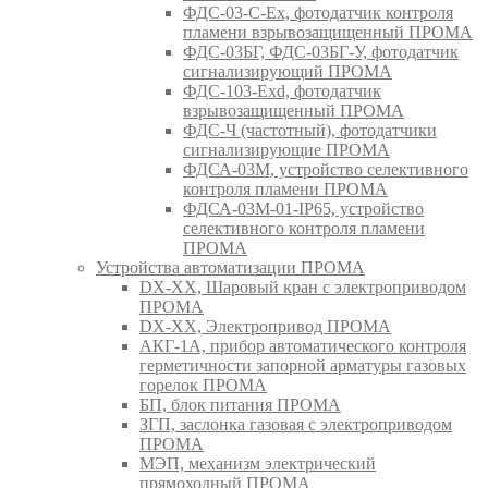
ФДС-03-С-Ex, фотодатчик контроля
пламени взрывозащищенный ПРОМА
ФДС-03БГ, ФДС-03БГ-У, фотодатчик
сигнализирующий ПРОМА
ФДС-103-Ехd, фотодатчик
взрывозащищенный ПРОМА
ФДС-Ч (частотный), фотодатчики
сигнализирующие ПРОМА
ФДСА-03М, устройство селективного
контроля пламени ПРОМА
ФДСА-03М-01-IP65, устройство
селективного контроля пламени
ПРОМА
Устройства автоматизации ПРОМА
DX-XX, Шаровый кран c электроприводом
ПРОМА
DX-XX, Электропривод ПРОМА
АКГ-1А, прибор автоматического контроля
герметичности запорной арматуры газовых
горелок ПРОМА
БП, блок питания ПРОМА
ЗГП, заслонка газовая с электроприводом
ПРОМА
МЭП, механизм электрический
прямоходный ПРОМА