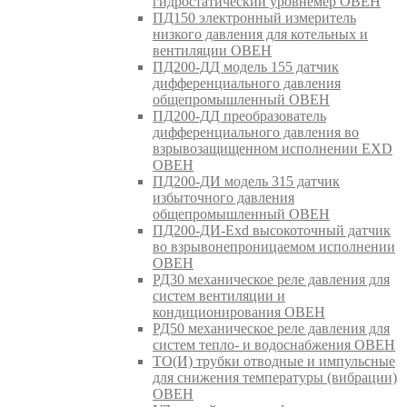
гидростатический уровнемер ОВЕН
ПД150 электронный измеритель
низкого давления для котельных и
вентиляции ОВЕН
ПД200-ДД модель 155 датчик
дифференциального давления
общепромышленный ОВЕН
ПД200-ДД преобразователь
дифференциального давления во
взрывозащищенном исполнении EXD
ОВЕН
ПД200-ДИ модель 315 датчик
избыточного давления
общепромышленный ОВЕН
ПД200-ДИ-Exd высокоточный датчик
во взрывонепроницаемом исполнении
ОВЕН
РД30 механическое реле давления для
систем вентиляции и
кондиционирования ОВЕН
РД50 механическое реле давления для
систем тепло- и водоснабжения ОВЕН
ТО(И) трубки отводные и импульсные
для снижения температуры (вибрации)
ОВЕН