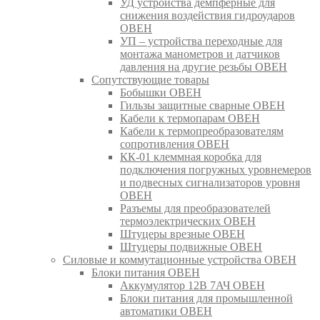
УД устройства демпферные для
снижения воздействия гидроударов
ОВЕН
УП – устройства переходные для
монтажа манометров и датчиков
давления на другие резьбы ОВЕН
Сопутствующие товары
Бобышки ОВЕН
Гильзы защитные сварные ОВЕН
Кабели к термопарам ОВЕН
Кабели к термопреобразователям
сопротивления ОВЕН
КК-01 клеммная коробка для
подключения погружных уровнемеров
и подвесных сигнализаторов уровня
ОВЕН
Разъемы для преобразователей
термоэлектрических ОВЕН
Штуцеры врезные ОВЕН
Штуцеры подвижные ОВЕН
Силовые и коммутационные устройства ОВЕН
Блоки питания ОВЕН
Аккумулятор 12В 7АЧ ОВЕН
Блоки питания для промышленной
автоматики ОВЕН