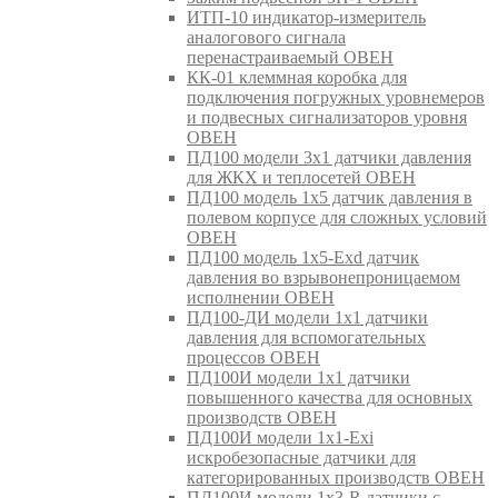
ИТП-10 индикатор-измеритель
аналогового сигнала
перенастраиваемый ОВЕН
КК-01 клеммная коробка для
подключения погружных уровнемеров
и подвесных сигнализаторов уровня
ОВЕН
ПД100 модели 3х1 датчики давления
для ЖКХ и теплосетей ОВЕН
ПД100 модель 1х5 датчик давления в
полевом корпусе для сложных условий
ОВЕН
ПД100 модель 1х5-Exd датчик
давления во взрывонепроницаемом
исполнении ОВЕН
ПД100-ДИ модели 1х1 датчики
давления для вспомогательных
процессов ОВЕН
ПД100И модели 1х1 датчики
повышенного качества для основных
производств ОВЕН
ПД100И модели 1х1-Exi
искробезопасные датчики для
категорированных производств ОВЕН
ПД100И модели 1х3-R датчики с