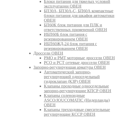
Блоки питания для тяжелых условий
эксплуатации ОВЕН
БП30А, БП30А-С, БП60А компактные
блоки питания для шкафов автоматики
ОВЕН
БП60К блок питания для ПЛК и
ответственных применений ОВЕН
ИБП60Б блок питания с
резервированием ОВЕН
ИБП60ЖД-24 блок питания с
резервированием ОВЕН
Дроссели ОВЕН
РМО и РМТ моторные дроссели ОВЕН
РСО и РСТ сетевые дроссели ОВЕН
Запорно-регулирующая арматура ОВЕН
Автоматический запорно-
регулирующий односедельный
гидроклапан (КЗР) ОВЕН
Клапаны проходные односедельные
запорно-регулирующие КПСР ОВЕН
Клапаны соленоидные
ASCO/JOUCOMATIC (Нидерланды)
ОВЕН
Клапаны трехходовые смесительные
регулирующие КССР ОВЕН