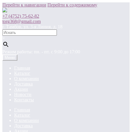
Перейти к навигации
Перейти к содержимому
+7 (4752) 75-62-82
torg368@gmail.com
г. Тамбов, ул. 3-я Линия, д. 18
×
Режим работы: пн. - пт. c 9:00 до 17:00
Меню
Главная
Каталог
О компании
Доставка
Акции
Новости
Контакты
Главная
Каталог
О компании
Доставка
Акции