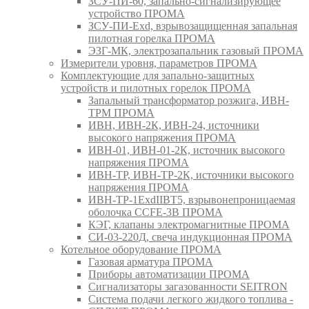
ЗСУ-ПИ-60, запально-сигнализирующее
устройство ПРОМА
ЗСУ-ПИ-Exd, взрывозащищенная запальная
пилотная горелка ПРОМА
ЭЗГ-МК, электрозапальник газовый ПРОМА
Измерители уровня, параметров ПРОМА
Комплектующие для запально-защитных
устройств и пилотных горелок ПРОМА
Запальный трансформатор розжига, ИВН-
ТРМ ПРОМА
ИВН, ИВН-2К, ИВН-24, источники
высокого напряжения ПРОМА
ИВН-01, ИВН-01-2К, источник высокого
напряжения ПРОМА
ИВН-ТР, ИВН-ТР-2К, источники высокого
напряжения ПРОМА
ИВН-ТР-1ExdIIBT5, взрывонепроницаемая
оболочка CCFE-3B ПРОМА
КЭГ, клапаны электромагнитные ПРОМА
СИ-03-220Д, свеча индукционная ПРОМА
Котельное оборудование ПРОМА
Газовая арматура ПРОМА
Приборы автоматизации ПРОМА
Сигнализаторы загазованности SEITRON
Система подачи легкого жидкого топлива -