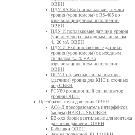
ОВЕН
ПДУ-RS-Exd поплавковые датчики
уровня (уровнемеры) с RS-485 во
взрывозащищенном исполнении
ОВЕН
ПДУ-И поплавковые датчики уровня
(уровнемеры) с выходным сигналом
4...20 мА ОВЕН
ПДУ-И-Exd поплавковые датчики
уровня (уровнемеры) с выходным
сигналом 4...20 мА во
взрывозащищенном исполнении
ОВЕН
ПСУ-1 подвесные сигнализаторы
(датчики) уровня для КНС и сточных
вод ОВЕН
РСУ80 ротационный сигнализатор
уровня ОВЕН
Преобразователи давления ОВЕН
АС6-Д преобразователь интерфейсов
(модем) HART-USB ОВЕН
БВ-ххх блоки вентильные для монтажа
датчиков давления ОВЕН
Бобышки ОВЕН
Зажим подвесной ЗП-1 ОВЕН