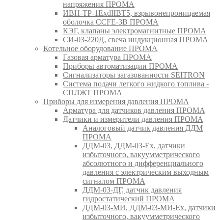
напряжения ПРОМА
ИВН-ТР-1ExdIIBT5, взрывонепроницаемая
оболочка CCFE-3B ПРОМА
КЭГ, клапаны электромагнитные ПРОМА
СИ-03-220Д, свеча индукционная ПРОМА
Котельное оборудование ПРОМА
Газовая арматура ПРОМА
Приборы автоматизации ПРОМА
Сигнализаторы загазованности SEITRON
Система подачи легкого жидкого топлива -
СПЛЖТ ПРОМА
Приборы для измерения давления ПРОМА
Арматура для датчиков давления ПРОМА
Датчики и измерители давления ПРОМА
Аналоговый датчик давления ДДМ
ПРОМА
ДДМ-03, ДДМ-03-Ех, датчики
избыточного, вакуумметрического
абсолютного и дифференциального
давления с электрическим выходным
сигналом ПРОМА
ДДМ-03-ДГ, датчик давления
гидростатический ПРОМА
ДДМ-03-МИ, ДДМ-03-МИ-Ех, датчики
избыточного, вакуумметрического