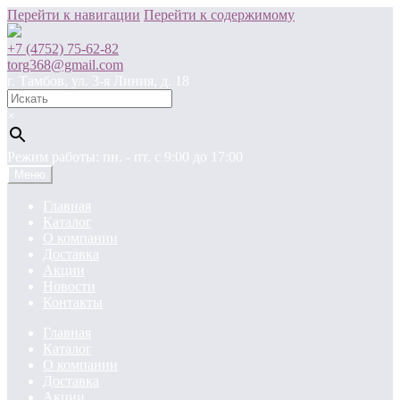
Перейти к навигации
Перейти к содержимому
+7 (4752) 75-62-82
torg368@gmail.com
г. Тамбов, ул. 3-я Линия, д. 18
×
Режим работы: пн. - пт. c 9:00 до 17:00
Меню
Главная
Каталог
О компании
Доставка
Акции
Новости
Контакты
Главная
Каталог
О компании
Доставка
Акции