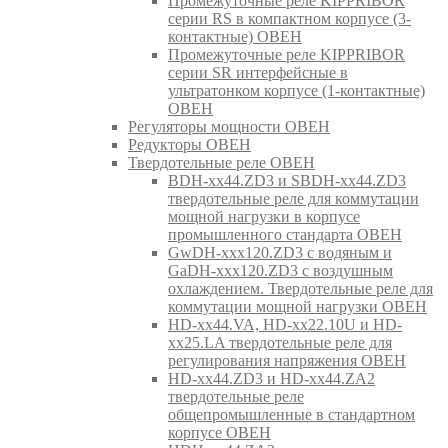
Промежуточные реле KIPPRIBOR
серии RS в компактном корпусе (3-
контактные) ОВЕН
Промежуточные реле KIPPRIBOR
серии SR интерфейсные в
ультратонком корпусе (1-контактные)
ОВЕН
Регуляторы мощности ОВЕН
Редукторы ОВЕН
Твердотельные реле ОВЕН
BDH-xx44.ZD3 и SBDH-xx44.ZD3
твердотельные реле для коммутации
мощной нагрузки в корпусе
промышленного стандарта ОВЕН
GwDH-xxx120.ZD3 с водяным и
GaDH-xxx120.ZD3 с воздушным
охлаждением. Твердотельные реле для
коммутации мощной нагрузки ОВЕН
HD-xx44.VA, HD-xx22.10U и HD-
xx25.LA твердотельные реле для
регулирования напряжения ОВЕН
HD-xx44.ZD3 и HD-xx44.ZA2
твердотельные реле
общепромышленные в стандартном
корпусе ОВЕН