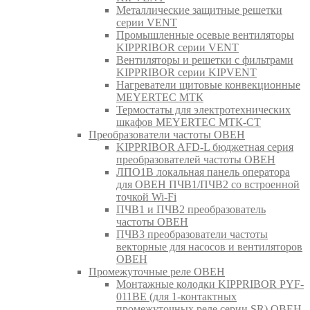
Металлические защитные решетки
серии VENT
Промышленные осевые вентиляторы
KIPPRIBOR серии VENT
Вентиляторы и решетки с фильтрами
KIPPRIBOR серии KIPVENT
Нагреватели щитовые конвекционные
MEYERTEC МТК
Термостаты для электротехнических
шкафов MEYERTEC МТК-СТ
Преобразователи частоты ОВЕН
KIPPRIBOR AFD-L бюджетная серия
преобразователей частоты ОВЕН
ЛПО1В локальная панель оператора
для ОВЕН ПЧВ1/ПЧВ2 со встроенной
точкой Wi-Fi
ПЧВ1 и ПЧВ2 преобразователь
частоты ОВЕН
ПЧВ3 преобразователи частоты
векторные для насосов и вентиляторов
ОВЕН
Промежуточные реле ОВЕН
Монтажные колодки KIPPRIBOR PYF-
011BE (для 1-контактных
промежуточных реле серии SR) ОВЕН