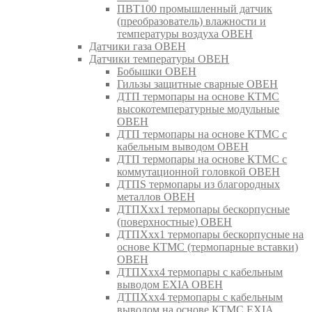
ПВТ100 промышленный датчик
(преобразователь) влажности и
температуры воздуха ОВЕН
Датчики газа ОВЕН
Датчики температуры ОВЕН
Бобышки ОВЕН
Гильзы защитные сварные ОВЕН
ДТП термопары на основе КТМС
высокотемпературные модульные
ОВЕН
ДТП термопары на основе КТМС с
кабельным выводом ОВЕН
ДТП термопары на основе КТМС с
коммутационной головкой ОВЕН
ДТПS термопары из благородных
металлов ОВЕН
ДТПХхх1 термопары бескорпусные
(поверхностные) ОВЕН
ДТПХхх1 термопары бескорпусные на
основе КТМС (термопарные вставки)
ОВЕН
ДТПХхх4 термопары с кабельным
выводом EXIA ОВЕН
ДТПХхх4 термопары с кабельным
выводом на основе КТМС EXIA