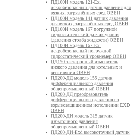
ПД100И модель 121-Exi
искробезопасный датчик давления для
вязких, загрязнённых сред ОВЕН
ПД100И модель 141 датчик давления
для вязких, загрязнённых сред ОВЕН
ПД100И модель 167 погружной
гидростатический датчик уровня
(давления столба жидкости) ОВЕН
ПД100И модель 167-Exi
искробезопасный погружной
гидростатический уровнемер ОВЕН
ПД150 электронный измеритель
низкого давления для котельных и
вентиляции ОВЕН
ПД200-ДД модель 155 датчик
дифференциального давления
общепромышленный ОВЕН
ПД200-ДД преобразователь
дифференциального давления во
взрывозащищенном исполнении EXD
ОВЕН
ПД200-ДИ модель 315 датчик
избыточного давления
общепромышленный ОВЕН
ПД200-ДИ-Exd высокоточный датчик