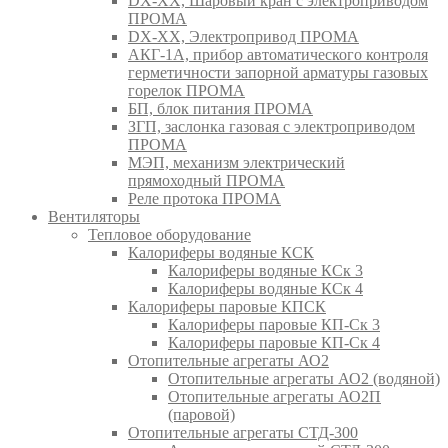
DX-XX, Шаровый кран c электроприводом
ПРОМА
DX-XX, Электропривод ПРОМА
АКГ-1А, прибор автоматического контроля
герметичности запорной арматуры газовых
горелок ПРОМА
БП, блок питания ПРОМА
ЗГП, заслонка газовая с электроприводом
ПРОМА
МЭП, механизм электрический
прямоходный ПРОМА
Реле протока ПРОМА
Вентиляторы
Тепловое оборудование
Калориферы водяные КСК
Калориферы водяные КСк 3
Калориферы водяные КСк 4
Калориферы паровые КПСК
Калориферы паровые КП-Ск 3
Калориферы паровые КП-Ск 4
Отопительные агрегаты АО2
Отопительные агрегаты АО2 (водяной)
Отопительные агрегаты АО2П
(паровой)
Отопительные агрегаты СТД-300