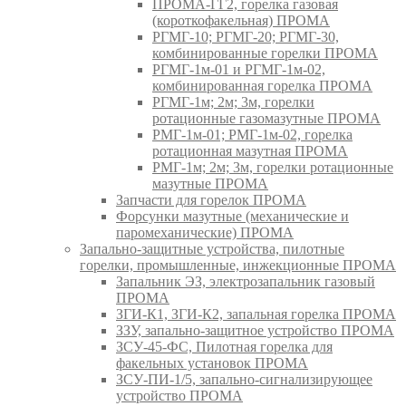
ПРОМА-ГГ2, горелка газовая
(короткофакельная) ПРОМА
РГМГ-10; РГМГ-20; РГМГ-30,
комбинированные горелки ПРОМА
РГМГ-1м-01 и РГМГ-1м-02,
комбинированная горелка ПРОМА
РГМГ-1м; 2м; 3м, горелки
ротационные газомазутные ПРОМА
РМГ-1м-01; РМГ-1м-02, горелка
ротационная мазутная ПРОМА
РМГ-1м; 2м; 3м, горелки ротационные
мазутные ПРОМА
Запчасти для горелок ПРОМА
Форсунки мазутные (механические и
паромеханические) ПРОМА
Запально-защитные устройства, пилотные
горелки, промышленные, инжекционные ПРОМА
Запальник ЭЗ, электрозапальник газовый
ПРОМА
ЗГИ-К1, ЗГИ-К2, запальная горелка ПРОМА
ЗЗУ, запально-защитное устройство ПРОМА
ЗСУ-45-ФС, Пилотная горелка для
факельных установок ПРОМА
ЗСУ-ПИ-1/5, запально-сигнализирующее
устройство ПРОМА