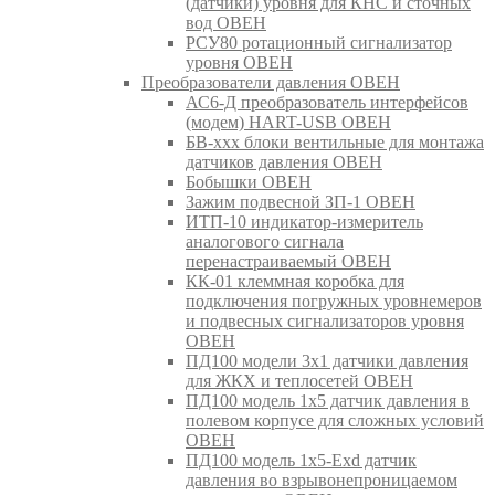
(датчики) уровня для КНС и сточных
вод ОВЕН
РСУ80 ротационный сигнализатор
уровня ОВЕН
Преобразователи давления ОВЕН
АС6-Д преобразователь интерфейсов
(модем) HART-USB ОВЕН
БВ-ххх блоки вентильные для монтажа
датчиков давления ОВЕН
Бобышки ОВЕН
Зажим подвесной ЗП-1 ОВЕН
ИТП-10 индикатор-измеритель
аналогового сигнала
перенастраиваемый ОВЕН
КК-01 клеммная коробка для
подключения погружных уровнемеров
и подвесных сигнализаторов уровня
ОВЕН
ПД100 модели 3х1 датчики давления
для ЖКХ и теплосетей ОВЕН
ПД100 модель 1х5 датчик давления в
полевом корпусе для сложных условий
ОВЕН
ПД100 модель 1х5-Exd датчик
давления во взрывонепроницаемом