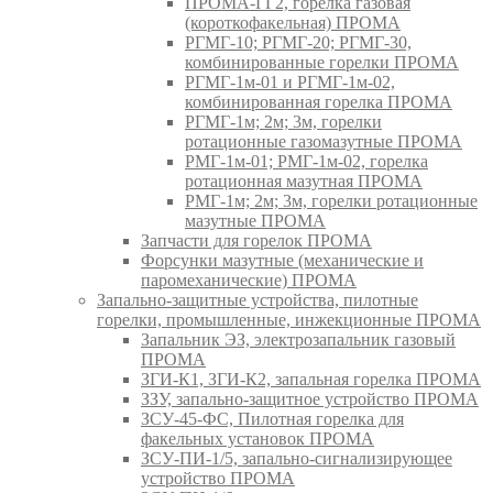
ПРОМА-ГГ2, горелка газовая
(короткофакельная) ПРОМА
РГМГ-10; РГМГ-20; РГМГ-30,
комбинированные горелки ПРОМА
РГМГ-1м-01 и РГМГ-1м-02,
комбинированная горелка ПРОМА
РГМГ-1м; 2м; 3м, горелки
ротационные газомазутные ПРОМА
РМГ-1м-01; РМГ-1м-02, горелка
ротационная мазутная ПРОМА
РМГ-1м; 2м; 3м, горелки ротационные
мазутные ПРОМА
Запчасти для горелок ПРОМА
Форсунки мазутные (механические и
паромеханические) ПРОМА
Запально-защитные устройства, пилотные
горелки, промышленные, инжекционные ПРОМА
Запальник ЭЗ, электрозапальник газовый
ПРОМА
ЗГИ-К1, ЗГИ-К2, запальная горелка ПРОМА
ЗЗУ, запально-защитное устройство ПРОМА
ЗСУ-45-ФС, Пилотная горелка для
факельных установок ПРОМА
ЗСУ-ПИ-1/5, запально-сигнализирующее
устройство ПРОМА