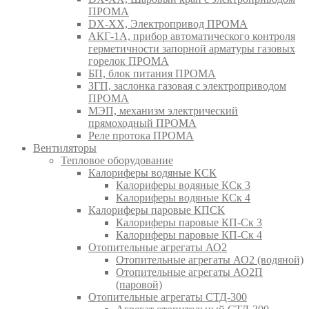
ПРОМА
DX-XX, Электропривод ПРОМА
АКГ-1А, прибор автоматического контроля
герметичности запорной арматуры газовых
горелок ПРОМА
БП, блок питания ПРОМА
ЗГП, заслонка газовая с электроприводом
ПРОМА
МЭП, механизм электрический
прямоходный ПРОМА
Реле протока ПРОМА
Вентиляторы
Тепловое оборудование
Калориферы водяные КСК
Калориферы водяные КСк 3
Калориферы водяные КСк 4
Калориферы паровые КПСК
Калориферы паровые КП-Ск 3
Калориферы паровые КП-Ск 4
Отопительные агрегаты АО2
Отопительные агрегаты АО2 (водяной)
Отопительные агрегаты АО2П
(паровой)
Отопительные агрегаты СТД-300