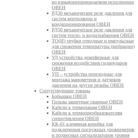
во взрывонепроницаемом исполнении
ОВЕН
РД30 механическое реле давления для
систем вентиляции и
кондиционирования ОВЕН
РД50 механическое реле давления для
систем тепло- и водоснабжения ОВЕН
ТО(И) трубки отводные и импульсные
для снижения температуры (вибрации)
ОВЕН
УД устройства демпферные для
снижения воздействия гидроударов
ОВЕН
УП – устройства переходные для
монтажа манометров и датчиков
давления на другие резьбы ОВЕН
Сопутствующие товары
Бобышки ОВЕН
Гильзы защитные сварные ОВЕН
Кабели к термопарам ОВЕН
Кабели к термопреобразователям
сопротивления ОВЕН
КК-01 клеммная коробка для
подключения погружных уровнемеров
и подвесных сигнализаторов уровня