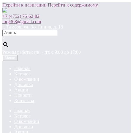
Перейти к навигации
Перейти к содержимому
+7 (4752) 75-62-82
torg368@gmail.com
г. Тамбов, ул. 3-я Линия, д. 18
×
Режим работы: пн. - пт. c 9:00 до 17:00
Меню
Главная
Каталог
О компании
Доставка
Акции
Новости
Контакты
Главная
Каталог
О компании
Доставка
Акции