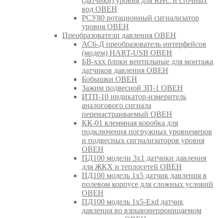
(датчики) уровня для КНС и сточных
вод ОВЕН
РСУ80 ротационный сигнализатор
уровня ОВЕН
Преобразователи давления ОВЕН
АС6-Д преобразователь интерфейсов
(модем) HART-USB ОВЕН
БВ-ххх блоки вентильные для монтажа
датчиков давления ОВЕН
Бобышки ОВЕН
Зажим подвесной ЗП-1 ОВЕН
ИТП-10 индикатор-измеритель
аналогового сигнала
перенастраиваемый ОВЕН
КК-01 клеммная коробка для
подключения погружных уровнемеров
и подвесных сигнализаторов уровня
ОВЕН
ПД100 модели 3х1 датчики давления
для ЖКХ и теплосетей ОВЕН
ПД100 модель 1х5 датчик давления в
полевом корпусе для сложных условий
ОВЕН
ПД100 модель 1х5-Exd датчик
давления во взрывонепроницаемом