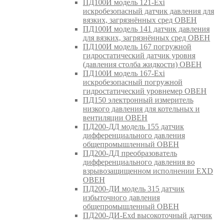
ПД100И модель 121-Exi
искробезопасный датчик давления для
вязких, загрязнённых сред ОВЕН
ПД100И модель 141 датчик давления
для вязких, загрязнённых сред ОВЕН
ПД100И модель 167 погружной
гидростатический датчик уровня
(давления столба жидкости) ОВЕН
ПД100И модель 167-Exi
искробезопасный погружной
гидростатический уровнемер ОВЕН
ПД150 электронный измеритель
низкого давления для котельных и
вентиляции ОВЕН
ПД200-ДД модель 155 датчик
дифференциального давления
общепромышленный ОВЕН
ПД200-ДД преобразователь
дифференциального давления во
взрывозащищенном исполнении EXD
ОВЕН
ПД200-ДИ модель 315 датчик
избыточного давления
общепромышленный ОВЕН
ПД200-ДИ-Exd высокоточный датчик