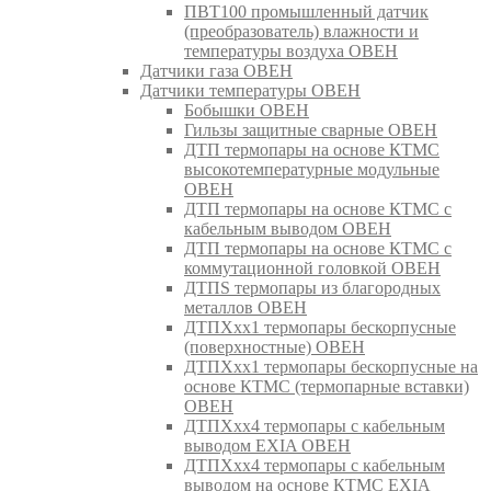
ПВТ100 промышленный датчик
(преобразователь) влажности и
температуры воздуха ОВЕН
Датчики газа ОВЕН
Датчики температуры ОВЕН
Бобышки ОВЕН
Гильзы защитные сварные ОВЕН
ДТП термопары на основе КТМС
высокотемпературные модульные
ОВЕН
ДТП термопары на основе КТМС с
кабельным выводом ОВЕН
ДТП термопары на основе КТМС с
коммутационной головкой ОВЕН
ДТПS термопары из благородных
металлов ОВЕН
ДТПХхх1 термопары бескорпусные
(поверхностные) ОВЕН
ДТПХхх1 термопары бескорпусные на
основе КТМС (термопарные вставки)
ОВЕН
ДТПХхх4 термопары с кабельным
выводом EXIA ОВЕН
ДТПХхх4 термопары с кабельным
выводом на основе КТМС EXIA