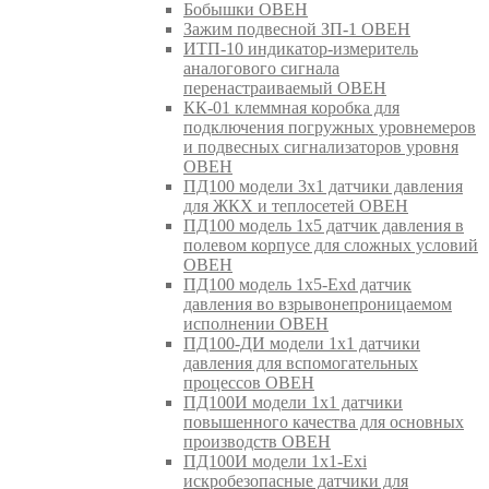
Бобышки ОВЕН
Зажим подвесной ЗП-1 ОВЕН
ИТП-10 индикатор-измеритель
аналогового сигнала
перенастраиваемый ОВЕН
КК-01 клеммная коробка для
подключения погружных уровнемеров
и подвесных сигнализаторов уровня
ОВЕН
ПД100 модели 3х1 датчики давления
для ЖКХ и теплосетей ОВЕН
ПД100 модель 1х5 датчик давления в
полевом корпусе для сложных условий
ОВЕН
ПД100 модель 1х5-Exd датчик
давления во взрывонепроницаемом
исполнении ОВЕН
ПД100-ДИ модели 1х1 датчики
давления для вспомогательных
процессов ОВЕН
ПД100И модели 1х1 датчики
повышенного качества для основных
производств ОВЕН
ПД100И модели 1х1-Exi
искробезопасные датчики для