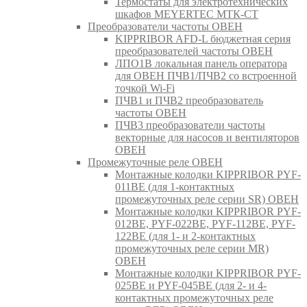
Термостаты для электротехнических
шкафов MEYERTEC МТК-СТ
Преобразователи частоты ОВЕН
KIPPRIBOR AFD-L бюджетная серия
преобразователей частоты ОВЕН
ЛПО1В локальная панель оператора
для ОВЕН ПЧВ1/ПЧВ2 со встроенной
точкой Wi-Fi
ПЧВ1 и ПЧВ2 преобразователь
частоты ОВЕН
ПЧВ3 преобразователи частоты
векторные для насосов и вентиляторов
ОВЕН
Промежуточные реле ОВЕН
Монтажные колодки KIPPRIBOR PYF-
011BE (для 1-контактных
промежуточных реле серии SR) ОВЕН
Монтажные колодки KIPPRIBOR PYF-
012BE, PYF-022BE, PYF-112BE, PYF-
122BE (для 1- и 2-контактных
промежуточных реле серии MR)
ОВЕН
Монтажные колодки KIPPRIBOR PYF-
025BE и PYF-045BE (для 2- и 4-
контактных промежуточных реле