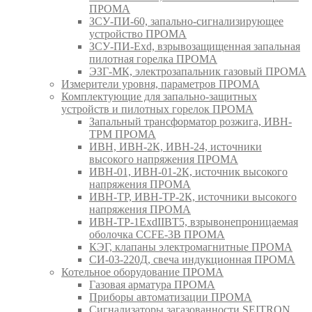
ПРОМА
ЗСУ-ПИ-60, запально-сигнализирующее
устройство ПРОМА
ЗСУ-ПИ-Exd, взрывозащищенная запальная
пилотная горелка ПРОМА
ЭЗГ-МК, электрозапальник газовый ПРОМА
Измерители уровня, параметров ПРОМА
Комплектующие для запально-защитных
устройств и пилотных горелок ПРОМА
Запальный трансформатор розжига, ИВН-
ТРМ ПРОМА
ИВН, ИВН-2К, ИВН-24, источники
высокого напряжения ПРОМА
ИВН-01, ИВН-01-2К, источник высокого
напряжения ПРОМА
ИВН-ТР, ИВН-ТР-2К, источники высокого
напряжения ПРОМА
ИВН-ТР-1ExdIIBT5, взрывонепроницаемая
оболочка CCFE-3B ПРОМА
КЭГ, клапаны электромагнитные ПРОМА
СИ-03-220Д, свеча индукционная ПРОМА
Котельное оборудование ПРОМА
Газовая арматура ПРОМА
Приборы автоматизации ПРОМА
Сигнализаторы загазованности SEITRON