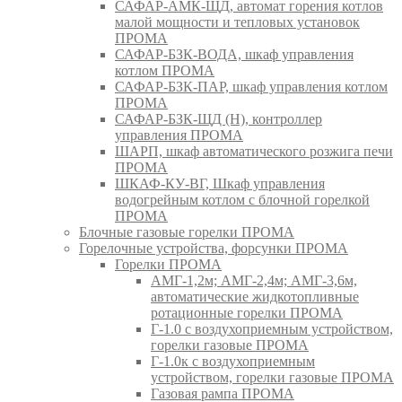
САФАР-АМК-ЩД, автомат горения котлов
малой мощности и тепловых установок
ПРОМА
САФАР-БЗК-ВОДА, шкаф управления
котлом ПРОМА
САФАР-БЗК-ПАР, шкаф управления котлом
ПРОМА
САФАР-БЗК-ЩД (Н), контроллер
управления ПРОМА
ШАРП, шкаф автоматического розжига печи
ПРОМА
ШКАФ-КУ-ВГ, Шкаф управления
водогрейным котлом с блочной горелкой
ПРОМА
Блочные газовые горелки ПРОМА
Горелочные устройства, форсунки ПРОМА
Горелки ПРОМА
АМГ-1,2м; АМГ-2,4м; АМГ-3,6м,
автоматические жидкотопливные
ротационные горелки ПРОМА
Г-1.0 с воздухоприемным устройством,
горелки газовые ПРОМА
Г-1.0к с воздухоприемным
устройством, горелки газовые ПРОМА
Газовая рампа ПРОМА