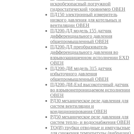
искробезопасный погружной
гидростатический уровнемер ОВЕН
ПД150 электронный измеритель
низкого давления для котельных и
вентиляции ОВЕН
ПД200-ДД модель 155 датчик
дифференциального давления
общепромышленный ОВЕН
ПД200-ДД преобразователь
дифференциального давления во
взрывозащищенном исполнении EXD
ОВЕН
ПД200-ДИ модель 315 датчик
избыточного давления
общепромышленный ОВЕН
ПД200-ДИ-Exd высокоточный датчик
во взрывонепроницаемом исполнении
ОВЕН
РД30 механическое реле давления для
систем вентиляции и
кондиционирования ОВЕН
РД50 механическое реле давления для
систем тепло- и водоснабжения ОВЕН
ТО(И) трубки отводные и импульсные
для снижения температуры (вибрации)