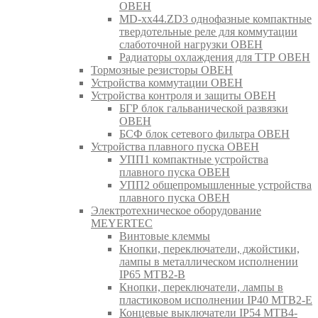
ОВЕН
MD-xx44.ZD3 однофазные компактные
твердотельные реле для коммутации
слаботочной нагрузки ОВЕН
Радиаторы охлаждения для ТТР ОВЕН
Тормозные резисторы ОВЕН
Устройства коммутации ОВЕН
Устройства контроля и защиты ОВЕН
БГР блок гальванической развязки
ОВЕН
БСФ блок сетевого фильтра ОВЕН
Устройства плавного пуска ОВЕН
УПП1 компактные устройства
плавного пуска ОВЕН
УПП2 общепромышленные устройства
плавного пуска ОВЕН
Электротехническое оборудование
MEYERTEC
Винтовые клеммы
Кнопки, переключатели, джойстики,
лампы в металлическом исполнении
IP65 MTB2-B
Кнопки, переключатели, лампы в
пластиковом исполнении IP40 MTB2-E
Концевые выключатели IP54 MTB4-