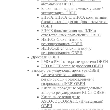
автоматики ОВЕН
Блоки питания для тяжелых условий
эксплуатации ОВЕН
БП30А, БП30А-С, БП60А компактные
блоки питания для шкафов автоматики
ОВЕН
БП60К блок питания для ПЛК и
ответственных применений ОВЕН
ИБП60Б блок питания с
резервированием ОВЕН
ИБП60ЖД-24 блок питания с
резервированием ОВЕН
Дроссели ОВЕН
РМО и РМТ моторные дроссели ОВЕН
РСО и РСТ сетевые дроссели ОВЕН
Запорно-регулирующая арматура ОВЕН
Автоматический запорно-
регулирующий односедельный
гидроклапан (КЗР) ОВЕН
Клапаны проходные односедельные
запорно-регулирующие КПСР ОВЕН
Клапаны соленоидные
ASCO/JOUCOMATIC (Нидерланды)
ОВЕН