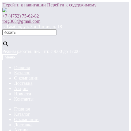
Перейти к навигации
Перейти к содержимому
+7 (4752) 75-62-82
torg368@gmail.com
г. Тамбов, ул. 3-я Линия, д. 18
×
Режим работы: пн. - пт. c 9:00 до 17:00
Меню
Главная
Каталог
О компании
Доставка
Акции
Новости
Контакты
Главная
Каталог
О компании
Доставка
Акции