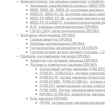
Комплектующие для запально-защитных устройст
Запальный трансформатор розжига, ИВН-Т
ИВН, ИВН-2К, ИВН-24, источники высоког
ИВН-01, ИВН-01-2К, источник высокого н
ИВН-ТР, ИВН-ТР-2К, источники высокого 
ИВН-ТР-1ExdIIBT5, взрывонепроницаемая 
КЭГ, клапаны электромагнитные ПРОМА
СИ-03-220Д, свеча индукционная ПРОМА
Котельное оборудование ПРОМА
Газовая арматура ПРОМА
Приборы автоматизации ПРОМА
Сигнализаторы загазованности SEITRON
Система подачи легкого жидкого топлива 
Приборы для измерения давления ПРОМА
Арматура для датчиков давления ПРОМА
Датчики и измерители давления ПРОМА
Аналоговый датчик давления ДДМ П
ДДМ-03, ДДМ-03-Ех, датчики избыточн
ДДМ-03-ДГ, датчик давления гидрост
ДДМ-03-МИ, ДДМ-03-МИ-Ех, датчики из
ДДМ-03Т, коммунальный датчик избыт
ДДМ-1000, Датчик давления многопр
ПРОМА-ИДМ-016, измерители давлен
Реле давления ПРОМА
ДРДМ, датчики-реле давления механи