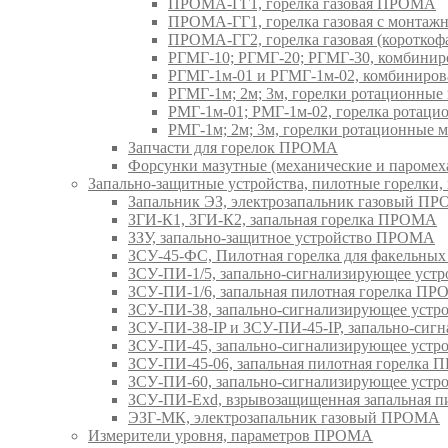
ПРОМА-ГГ1, горелка газовая ПРОМА
ПРОМА-ГГ1, горелка газовая с монтаж
ПРОМА-ГГ2, горелка газовая (коротко
РГМГ-10; РГМГ-20; РГМГ-30, комбини
РГМГ-1м-01 и РГМГ-1м-02, комбиниро
РГМГ-1м; 2м; 3м, горелки ротационны
РМГ-1м-01; РМГ-1м-02, горелка ротац
РМГ-1м; 2м; 3м, горелки ротационные
Запчасти для горелок ПРОМА
Форсунки мазутные (механические и паром
Запально-защитные устройства, пилотные горел
Запальник ЭЗ, электрозапальник газовый П
ЗГИ-К1, ЗГИ-К2, запальная горелка ПРОМА
ЗЗУ, запально-защитное устройство ПРОМА
ЗСУ-45-ФС, Пилотная горелка для факельны
ЗСУ-ПИ-1/5, запально-сигнализирующее ус
ЗСУ-ПИ-1/6, запальная пилотная горелка П
ЗСУ-ПИ-38, запально-сигнализирующее уст
ЗСУ-ПИ-38-IP и ЗСУ-ПИ-45-IP, запально-си
ЗСУ-ПИ-45, запально-сигнализирующее уст
ЗСУ-ПИ-45-06, запальная пилотная горелка
ЗСУ-ПИ-60, запально-сигнализирующее уст
ЗСУ-ПИ-Exd, взрывозащищенная запальная 
ЭЗГ-МК, электрозапальник газовый ПРОМА
Измерители уровня, параметров ПРОМА