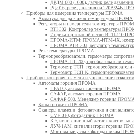
ДРДМ-600 (1000), датчик-реле давлен
РД-016, реле давления на 220В/24В П
Приборы для измерения температуры ПРОМА
Арматура для датчиков температуры ПРОМА
Регуляторы и измерители температуры ПРО
RTI-302, Контроллер температуры ПР
Индикатор токовой петли ИТП-110 П
ПРОМА-ИТМ; ПРОМА-ИТМ-4Х, измери
ПРОМА-РТИ-303, регулятор температ
Реле температуры ПРОМА
Термопреобразователи, термометры сопрот
ПРОМА-ПТ-200, преобразователи тем
Термометр ТСП, термопреобразовател
Термометр ТСП-К, термопреобразоват
Приборы контроля пламени и управление розжиг
Автоматы горения ПРОМА
ПРАГО, автомат горения ПРОМА
САФАР, автомат горения ПРОМА
САФАР-500, Менеджер горения ПРОМ
Блоки розжига ПРОМА
Сканеры пламени, фотодатчики и сигнализа
UVF-010, фотодатчик ПРОМА
КЭ, ионизационный датчик контрольн
ЛУЧ-1АМ, сигнализаторы горения ПР
Монтажные узлы к фотодатчикам ПРО