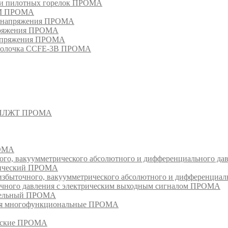
в и пилотных горелок ПРОМА
РМ ПРОМА
о напряжения ПРОМА
апряжения ПРОМА
напряжения ПРОМА
оболочка CCFE-3B ПРОМА
- СПЛЖТ ПРОМА
РОМА
ого, вакуумметрического абсолютного и дифференциального д
атический ПРОМА
быточного, вакуумметрического абсолютного и дифференциал
очного давления с электрическим выходным сигналом ПРОМА
едельный ПРОМА
ия многофункциональные ПРОМА
ческие ПРОМА