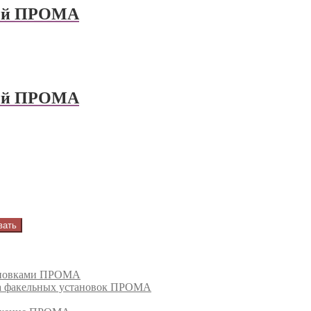
ный ПРОМА
ный ПРОМА
вать
тановками ПРОМА
га факельных установок ПРОМА