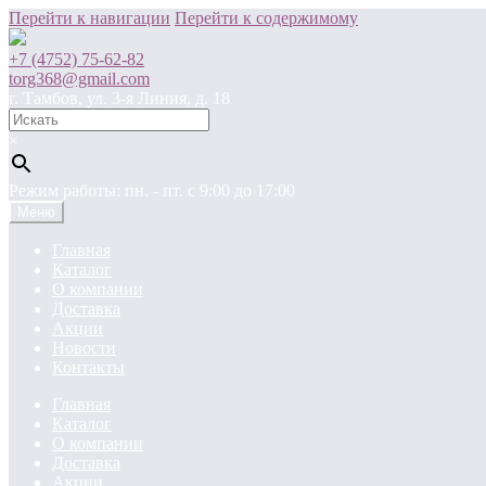
Перейти к навигации
Перейти к содержимому
+7 (4752) 75-62-82
torg368@gmail.com
г. Тамбов, ул. 3-я Линия, д. 18
×
Режим работы: пн. - пт. c 9:00 до 17:00
Меню
Главная
Каталог
О компании
Доставка
Акции
Новости
Контакты
Главная
Каталог
О компании
Доставка
Акции