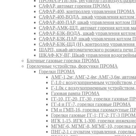
ПРОМА-РТИ-304, регулятор газ-воздух-раз
САФАР, автомат горения ПРОМА
САФАР-400, контроллер управления ПРОМА
САФАР-400-ВОДА, шкаф управления котло
САФАР-400-ПАР, шкаф управления котлом
САФАР-АМК-ЩД, автомат горения котлов ма
САФАР-БЗК-ВОДА, шкаф управления котл
САФАР-БЗК-ПАР, шкаф управления котлом
САФАР-БЗК-ЩД (Н), контроллер управлени
ШАРП, шкаф автоматического розжига печ
ШКАФ-КУ-ВГ, Шкаф управления водогрейны
Блочные газовые горелки ПРОМА
Горелочные устройства, форсунки ПРОМА
Горелки ПРОМА
АМГ-1,2м; АМГ-2,4м; АМГ-3,6м, авто
Г-1.0 с воздухоприемным устройством,
Г-1.0к с воздухоприемным устройством
Газовая рампа ПРОМА
ГГ-10, ГГ-20, ГГ-30, горелки газовые 
ГГ-4 и ГГ-7, горелки газовые ПРОМА
ГМ и ГМП-16, горелки газомазутные 
Горелки газовые ГГ-1; ГГ-2; ГГ-3 ПРО
ИГК 1-15, ИГК 1-300, горелки инжекц
МГМГ-6, МГМГ-8, МГМГ-10, горелка г
ПНГ-2-1 с пультом управления, горел