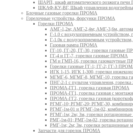
ШАРП, шкаф автоматического розжига печ
ШКАФ-КУ-ВГ, Шкаф управления водогрейны
Блочные газовые горелки ПРОМА
Горелочные устройства, форсунки ПРОМА
Горелки ПРОМА
АМГ-1,2м; АМГ-2,4м; АМГ-3,6м, авто
Г-1.0 с воздухоприемным устройством,
Г-1.0к с воздухоприемным устройством
Газовая рампа ПРОМА
ГГ-10, ГГ-20, ГГ-30, горелки газовые 
ГГ-4 и ГГ-7, горелки газовые ПРОМА
ГМ и ГМП-16, горелки газомазутные 
Горелки газовые ГГ-1; ГГ-2; ГГ-3 ПРО
ИГК 1-15, ИГК 1-300, горелки инжекц
МГМГ-6, МГМГ-8, МГМГ-10, горелка г
ПНГ-2-1 с пультом управления, горел
ПРОМА-ГГ1, горелка газовая ПРОМА
ПРОМА-ГГ1, горелка газовая с монтаж
ПРОМА-ГГ2, горелка газовая (коротко
РГМГ-10; РГМГ-20; РГМГ-30, комбини
РГМГ-1м-01 и РГМГ-1м-02, комбиниро
РГМГ-1м; 2м; 3м, горелки ротационны
РМГ-1м-01; РМГ-1м-02, горелка ротац
РМГ-1м; 2м; 3м, горелки ротационные
Запчасти для горелок ПРОМА