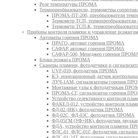
Реле температуры ПРОМА
Термопреобразователи, термометры сопрот
ПРОМА-ПТ-200, преобразователи тем
Термометр ТСП, термопреобразовател
Термометр ТСП-К, термопреобразоват
Приборы контроля пламени и управление розжиг
Автоматы горения ПРОМА
ПРАГО, автомат горения ПРОМА
САФАР, автомат горения ПРОМА
САФАР-500, Менеджер горения ПРОМ
Блоки розжига ПРОМА
Сканеры пламени, фотодатчики и сигнализа
UVF-010, фотодатчик ПРОМА
КЭ, ионизационный датчик контрольн
ЛУЧ-1АМ, сигнализаторы горения ПР
Монтажные узлы к фотодатчикам ПРО
ПРОМА-СГ, сигнализатор горения ПР
Устройство селективного контроля пл
ФАКЕЛ-012, устройство контроля пла
ФД-02 (ИК), фотодатчик ПРОМА
ФД-02С, ФД-03С, фотодатчик ПРОМА
ФД-05ГМ (УФ+ИК), фотодатчик двухк
ФДА, устройство контроля пламени П
ФДС-01, ФДС-01Г, фотодатчик сигна
ФДС-01-24Т, фотодатчик сигнализир