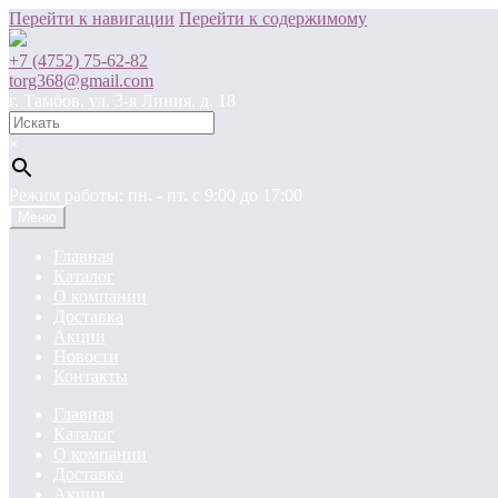
Перейти к навигации
Перейти к содержимому
+7 (4752) 75-62-82
torg368@gmail.com
г. Тамбов, ул. 3-я Линия, д. 18
×
Режим работы: пн. - пт. c 9:00 до 17:00
Меню
Главная
Каталог
О компании
Доставка
Акции
Новости
Контакты
Главная
Каталог
О компании
Доставка
Акции