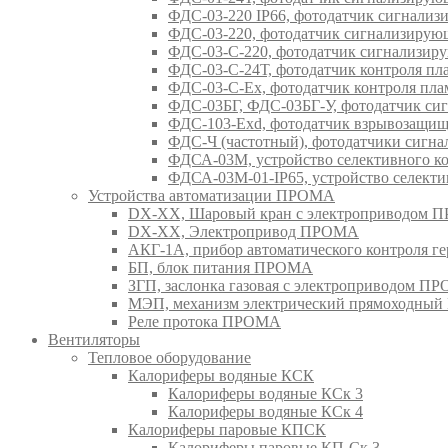
ФДС-03-220 IP66, фотодатчик сигнал
ФДС-03-220, фотодатчик сигнализир
ФДС-03-С-220, фотодатчик сигнализ
ФДС-03-С-24Т, фотодатчик контроля 
ФДС-03-С-Ex, фотодатчик контроля п
ФДС-03БГ, ФДС-03БГ-У, фотодатчик 
ФДС-103-Ехd, фотодатчик взрывозащ
ФДС-Ч (частотный), фотодатчики сиг
ФДСА-03М, устройство селективного 
ФДСА-03М-01-IP65, устройство селект
Устройства автоматизации ПРОМА
DX-XX, Шаровый кран c электроприводом
DX-XX, Электропривод ПРОМА
АКГ-1А, прибор автоматического контроля г
БП, блок питания ПРОМА
ЗГП, заслонка газовая с электроприводом П
МЭП, механизм электрический прямоходны
Реле протока ПРОМА
Вентиляторы
Тепловое оборудование
Калориферы водяные КСК
Калориферы водяные КСк 3
Калориферы водяные КСк 4
Калориферы паровые КПСК
Калориферы паровые КП-Ск 3