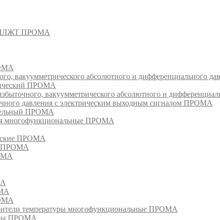
- СПЛЖТ ПРОМА
РОМА
ого, вакуумметрического абсолютного и дифференциального д
атический ПРОМА
быточного, вакуумметрического абсолютного и дифференциал
очного давления с электрическим выходным сигналом ПРОМА
едельный ПРОМА
ия многофункциональные ПРОМА
ческие ПРОМА
ия ПРОМА
РОМА
МА
ОМА
РОМА
тели температуры многофункциональные ПРОМА
уры ПРОМА