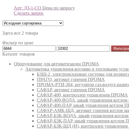
Арт: ДЗ-1-СО
Цена по запросу
Сделать запрос
Здесь все 2 товара
Фильтр по цене
Фильтро
Каталог товаров
Оборудование для автоматизации ПРОМА
Автоматика управления котлами и тепловыми ус
БЗШ-2, электроискровые системы для розжи
ПРАГО, автомат горения ПРОМА
ПРОМА-РТИ-304, регулятор газ-воздух-раз
САФАР, автомат горения ПРОМА
САФАР-400, контроллер управления ПРОМА
САФАР-400-ВОДА, шкаф управления котло
САФАР-400-ПАР, шкаф управления котлом
САФАР-АМК-ЩД, автомат горения котлов ма
САФАР-БЗК-ВОДА, шкаф управления котл
САФАР-БЗК-ПАР, шкаф управления котлом
САФАР-БЗК-ЩД (Н), контроллер управлени