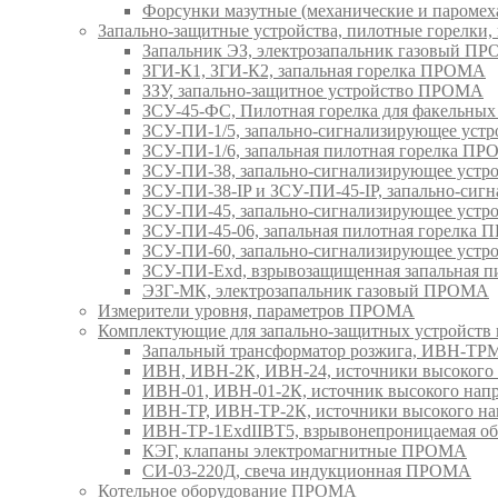
Форсунки мазутные (механические и паром
Запально-защитные устройства, пилотные горел
Запальник ЭЗ, электрозапальник газовый П
ЗГИ-К1, ЗГИ-К2, запальная горелка ПРОМА
ЗЗУ, запально-защитное устройство ПРОМА
ЗСУ-45-ФС, Пилотная горелка для факельны
ЗСУ-ПИ-1/5, запально-сигнализирующее ус
ЗСУ-ПИ-1/6, запальная пилотная горелка П
ЗСУ-ПИ-38, запально-сигнализирующее уст
ЗСУ-ПИ-38-IP и ЗСУ-ПИ-45-IP, запально-си
ЗСУ-ПИ-45, запально-сигнализирующее уст
ЗСУ-ПИ-45-06, запальная пилотная горелка
ЗСУ-ПИ-60, запально-сигнализирующее уст
ЗСУ-ПИ-Exd, взрывозащищенная запальная 
ЭЗГ-МК, электрозапальник газовый ПРОМА
Измерители уровня, параметров ПРОМА
Комплектующие для запально-защитных устройст
Запальный трансформатор розжига, ИВН-Т
ИВН, ИВН-2К, ИВН-24, источники высоког
ИВН-01, ИВН-01-2К, источник высокого н
ИВН-ТР, ИВН-ТР-2К, источники высокого 
ИВН-ТР-1ExdIIBT5, взрывонепроницаемая 
КЭГ, клапаны электромагнитные ПРОМА
СИ-03-220Д, свеча индукционная ПРОМА
Котельное оборудование ПРОМА