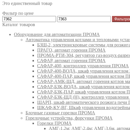
Это единственный товар
Фильтр по цене
Фильтро
Каталог товаров
Оборудование для автоматизации ПРОМА
Автоматика управления котлами и тепловыми ус
БЗШ-2, электроискровые системы для розжи
ПРАГО, автомат горения ПРОМА
ПРОМА-РТИ-304, регулятор газ-воздух-раз
САФАР, автомат горения ПРОМА
САФАР-400, контроллер управления ПРОМА
САФАР-400-ВОДА, шкаф управления котло
САФАР-400-ПАР, шкаф управления котлом
САФАР-АМК-ЩД, автомат горения котлов ма
САФАР-БЗК-ВОДА, шкаф управления котл
САФАР-БЗК-ПАР, шкаф управления котлом
САФАР-БЗК-ЩД (Н), контроллер управлени
ШАРП, шкаф автоматического розжига печ
ШКАФ-КУ-ВГ, Шкаф управления водогрейны
Блочные газовые горелки ПРОМА
Горелочные устройства, форсунки ПРОМА
Горелки ПРОМА
АМГ-1,2м; АМГ-2,4м; АМГ-3,6м, авто