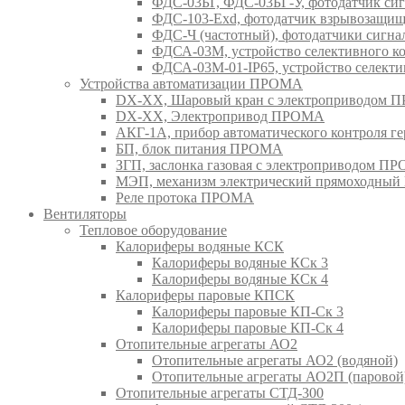
ФДС-03БГ, ФДС-03БГ-У, фотодатчик 
ФДС-103-Ехd, фотодатчик взрывозащ
ФДС-Ч (частотный), фотодатчики сиг
ФДСА-03М, устройство селективного 
ФДСА-03М-01-IP65, устройство селект
Устройства автоматизации ПРОМА
DX-XX, Шаровый кран c электроприводом
DX-XX, Электропривод ПРОМА
АКГ-1А, прибор автоматического контроля г
БП, блок питания ПРОМА
ЗГП, заслонка газовая с электроприводом П
МЭП, механизм электрический прямоходны
Реле протока ПРОМА
Вентиляторы
Тепловое оборудование
Калориферы водяные КСК
Калориферы водяные КСк 3
Калориферы водяные КСк 4
Калориферы паровые КПСК
Калориферы паровые КП-Ск 3
Калориферы паровые КП-Ск 4
Отопительные агрегаты АО2
Отопительные агрегаты АО2 (водяной)
Отопительные агрегаты АО2П (паровой
Отопительные агрегаты СТД-300