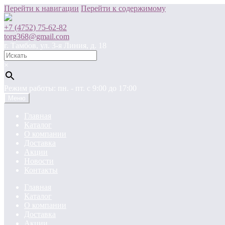
Перейти к навигации
Перейти к содержимому
+7 (4752) 75-62-82
torg368@gmail.com
г. Тамбов, ул. 3-я Линия, д. 18
×
Режим работы: пн. - пт. c 9:00 до 17:00
Меню
Главная
Каталог
О компании
Доставка
Акции
Новости
Контакты
Главная
Каталог
О компании
Доставка
Акции