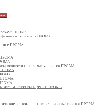
вать
тановками ПРОМА
га факельных установок ПРОМА
режение ПРОМА
м ПРОМА
 ПРОМА
лой мощности и тепловых установок ПРОМА
ом ПРОМА
 ПРОМА
я ПРОМА
и ПРОМА
м котлом с блочной горелкой ПРОМА
матические жидкотопливные ротационные горелки ПРОМА