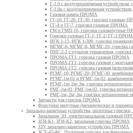
Г-1.0 с воздухоприемным устройством,
Г-1.0к с воздухоприемным устройством
Газовая рампа ПРОМА
ГГ-10, ГГ-20, ГГ-30, горелки газовые 
ГГ-4 и ГГ-7, горелки газовые ПРОМА
ГМ и ГМП-16, горелки газомазутные 
Горелки газовые ГГ-1; ГГ-2; ГГ-3 ПРО
ИГК 1-15, ИГК 1-300, горелки инжекц
МГМГ-6, МГМГ-8, МГМГ-10, горелка г
ПНГ-2-1 с пультом управления, горел
ПРОМА-ГГ1, горелка газовая ПРОМА
ПРОМА-ГГ1, горелка газовая с монтаж
ПРОМА-ГГ2, горелка газовая (коротко
РГМГ-10; РГМГ-20; РГМГ-30, комбини
РГМГ-1м-01 и РГМГ-1м-02, комбиниро
РГМГ-1м; 2м; 3м, горелки ротационны
РМГ-1м-01; РМГ-1м-02, горелка ротац
РМГ-1м; 2м; 3м, горелки ротационные
Запчасти для горелок ПРОМА
Форсунки мазутные (механические и паром
Запально-защитные устройства, пилотные горел
Запальник ЭЗ, электрозапальник газовый П
ЗГИ-К1, ЗГИ-К2, запальная горелка ПРОМА
ЗЗУ, запально-защитное устройство ПРОМА
ЗСУ-45-ФС, Пилотная горелка для факельны