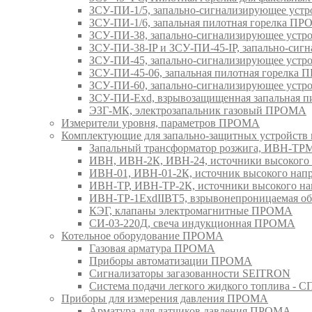
ЗСУ-ПИ-1/5, запально-сигнализирующее ус
ЗСУ-ПИ-1/6, запальная пилотная горелка П
ЗСУ-ПИ-38, запально-сигнализирующее уст
ЗСУ-ПИ-38-IP и ЗСУ-ПИ-45-IP, запально-си
ЗСУ-ПИ-45, запально-сигнализирующее уст
ЗСУ-ПИ-45-06, запальная пилотная горелка
ЗСУ-ПИ-60, запально-сигнализирующее уст
ЗСУ-ПИ-Exd, взрывозащищенная запальная 
ЭЗГ-МК, электрозапальник газовый ПРОМА
Измерители уровня, параметров ПРОМА
Комплектующие для запально-защитных устройст
Запальный трансформатор розжига, ИВН-Т
ИВН, ИВН-2К, ИВН-24, источники высоког
ИВН-01, ИВН-01-2К, источник высокого н
ИВН-ТР, ИВН-ТР-2К, источники высокого 
ИВН-ТР-1ExdIIBT5, взрывонепроницаемая 
КЭГ, клапаны электромагнитные ПРОМА
СИ-03-220Д, свеча индукционная ПРОМА
Котельное оборудование ПРОМА
Газовая арматура ПРОМА
Приборы автоматизации ПРОМА
Сигнализаторы загазованности SEITRON
Система подачи легкого жидкого топлива 
Приборы для измерения давления ПРОМА
Арматура для датчиков давления ПРОМА