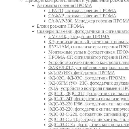
Приборы контроля пламени и управление розжиг
Автоматы горения ПРОМА
ПРАГО, автомат горения ПРОМА
САФАР, автомат горения ПРОМА
САФАР-500, Менеджер горения ПРОМ
Блоки розжига ПРОМА
Сканеры пламени, фотодатчики и сигнализа
UVF-010, фотодатчик ПРОМА
КЭ, ионизационный датчик контрольн
ЛУЧ-1АМ, сигнализаторы горения ПР
Монтажные узлы к фотодатчикам ПРО
ПРОМА-СГ, сигнализатор горения ПР
Устройство селективного контроля пл
ФАКЕЛ-012, устройство контроля пла
ФД-02 (ИК), фотодатчик ПРОМА
ФД-02С, ФД-03С, фотодатчик ПРОМА
ФД-05ГМ (УФ+ИК), фотодатчик двухк
ФДА, устройство контроля пламени П
ФДС-01, ФДС-01Г, фотодатчик сигна
ФДС-01-24Т, фотодатчик сигнализир
ФДС-03-220 IP66, фотодатчик сигнал
ФДС-03-220, фотодатчик сигнализир
ФДС-03-С-220, фотодатчик сигнализ
ФДС-03-С-24Т, фотодатчик контроля 
ФДС-03-С-Ex, фотодатчик контроля п