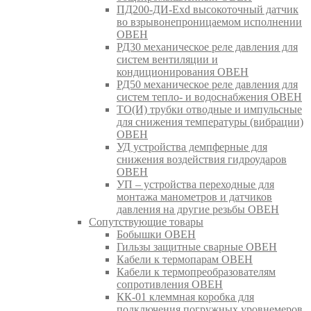
ПД200-ДИ-Exd высокоточный датчик
во взрывонепроницаемом исполнении
ОВЕН
РД30 механическое реле давления для
систем вентиляции и
кондиционирования ОВЕН
РД50 механическое реле давления для
систем тепло- и водоснабжения ОВЕН
ТО(И) трубки отводные и импульсные
для снижения температуры (вибрации)
ОВЕН
УД устройства демпферные для
снижения воздействия гидроударов
ОВЕН
УП – устройства переходные для
монтажа манометров и датчиков
давления на другие резьбы ОВЕН
Сопутствующие товары
Бобышки ОВЕН
Гильзы защитные сварные ОВЕН
Кабели к термопарам ОВЕН
Кабели к термопреобразователям
сопротивления ОВЕН
КК-01 клеммная коробка для
подключения погружных уровнемеров