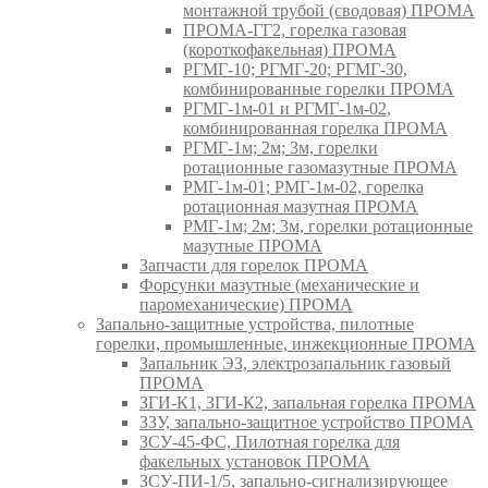
монтажной трубой (сводовая) ПРОМА
ПРОМА-ГГ2, горелка газовая
(короткофакельная) ПРОМА
РГМГ-10; РГМГ-20; РГМГ-30,
комбинированные горелки ПРОМА
РГМГ-1м-01 и РГМГ-1м-02,
комбинированная горелка ПРОМА
РГМГ-1м; 2м; 3м, горелки
ротационные газомазутные ПРОМА
РМГ-1м-01; РМГ-1м-02, горелка
ротационная мазутная ПРОМА
РМГ-1м; 2м; 3м, горелки ротационные
мазутные ПРОМА
Запчасти для горелок ПРОМА
Форсунки мазутные (механические и
паромеханические) ПРОМА
Запально-защитные устройства, пилотные
горелки, промышленные, инжекционные ПРОМА
Запальник ЭЗ, электрозапальник газовый
ПРОМА
ЗГИ-К1, ЗГИ-К2, запальная горелка ПРОМА
ЗЗУ, запально-защитное устройство ПРОМА
ЗСУ-45-ФС, Пилотная горелка для
факельных установок ПРОМА
ЗСУ-ПИ-1/5, запально-сигнализирующее