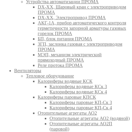
Устройства автоматизации ПРОМА
DX-XX, Шаровый кран c электроприводом
ПРОМА
DX-XX, Электропривод ПРОМА
АКГ-1А, прибор автоматического контроля
герметичности запорной арматуры газовых
горелок ПРОМА
БП, блок питания ПРОМА
ЗГП, заслонка газовая с электроприводом
ПРОМА
МЭП, механизм электрический
прямоходный ПРОМА
Реле протока ПРОМА
Вентиляторы
Тепловое оборудование
Калориферы водяные КСК
Калориферы водяные КСк 3
Калориферы водяные КСк 4
Калориферы паровые КПСК
Калориферы паровые КП-Ск 3
Калориферы паровые КП-Ск 4
Отопительные агрегаты АО2
Отопительные агрегаты АО2 (водяной)
Отопительные агрегаты АО2П
(паровой)