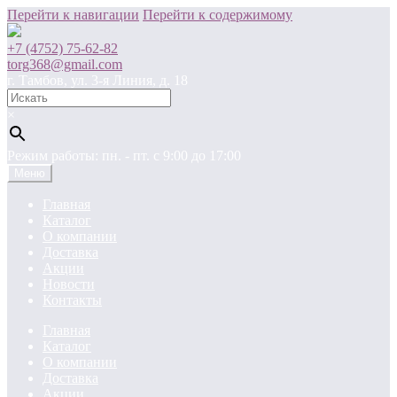
Перейти к навигации
Перейти к содержимому
+7 (4752) 75-62-82
torg368@gmail.com
г. Тамбов, ул. 3-я Линия, д. 18
×
Режим работы: пн. - пт. c 9:00 до 17:00
Меню
Главная
Каталог
О компании
Доставка
Акции
Новости
Контакты
Главная
Каталог
О компании
Доставка
Акции