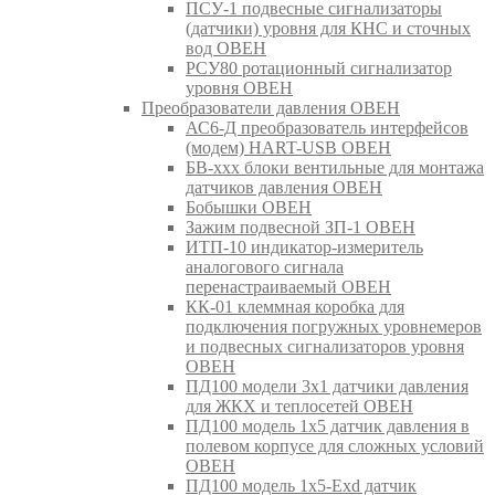
ПСУ-1 подвесные сигнализаторы
(датчики) уровня для КНС и сточных
вод ОВЕН
РСУ80 ротационный сигнализатор
уровня ОВЕН
Преобразователи давления ОВЕН
АС6-Д преобразователь интерфейсов
(модем) HART-USB ОВЕН
БВ-ххх блоки вентильные для монтажа
датчиков давления ОВЕН
Бобышки ОВЕН
Зажим подвесной ЗП-1 ОВЕН
ИТП-10 индикатор-измеритель
аналогового сигнала
перенастраиваемый ОВЕН
КК-01 клеммная коробка для
подключения погружных уровнемеров
и подвесных сигнализаторов уровня
ОВЕН
ПД100 модели 3х1 датчики давления
для ЖКХ и теплосетей ОВЕН
ПД100 модель 1х5 датчик давления в
полевом корпусе для сложных условий
ОВЕН
ПД100 модель 1х5-Exd датчик