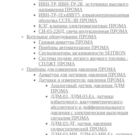
ИВН-ТР, ИВН-ТР-2К, источники высокого
напряжения ПРОМА
ИВН-ТР-1ExdIIBT5, взрывонепроницаемая
оболочка CCFE-3B ПРОМА
КЭГ, клапаны электромагнитные ПРОМА
СИ-03-220Д, свеча индукционная ПРОМА
Котельное оборудование ПРОМА
Газовая арматура ПРОМА
Приборы автоматизации ПРОМА
Сигнализаторы загазованности SEITRON
Система подачи легкого жидкого топлива -
СПЛЖТ ПРОМА
Приборы для измерения давления ПРОМА
Арматура для датчиков давления ПРОМА
Датчики и измерители давления ПРОМА
Аналоговый датчик давления ДДМ
ПРОМА
ДДМ-03, ДДМ-03-Ех, датчики
избыточного, вакуумметрического
абсолютного и дифференциального
давления с электрическим выходным
сигналом ПРОМА
ДДМ-03-ДГ, датчик давления
гидростатический ПРОМА
ДДМ-03-МИ, ДДМ-03-МИ-Ех, датчики