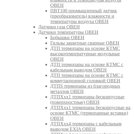
ОВЕН
ПВТ100 промышленный датчик
(преобразователь) влажности и
температуры воздуха ОВЕН
Датчики газа ОВЕН
Датчики температуры ОВЕН
Бобышки ОВЕН
Гильзы защитные сварные ОВЕН
ДТП термопары на основе КТМС
высокотемпературные модульные
ОВЕН
ДТП термопары на основе КТМС с
кабельным выводом ОВЕН
ДТП термопары на основе КТМС с
коммутационной головкой ОВЕН
ДТПS термопары из благородных
металлов ОВЕН
ДТПХхх1 термопары бескорпусные
(поверхностные) ОВЕН
ДТПХхх1 термопары бескорпусные на
основе КТМС (термопарные вставки)
ОВЕН
ДТПХхх4 термопары с кабельным
выводом EXIA ОВЕН