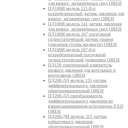
для вязких, загрязнённых сред ОВЕН
ПД100И модель 121-Exi
искробезопасный датчик давления для
вязких, загрязнённых сред ОВЕН
ПД100И модель 141 датчик давления
для вязких, загрязнённых сред ОВЕН
ПД100И модель 167 погружной
гидростатический датчик уровня
(давления столба жидкости) ОВЕН
ПД100И модель 167-Exi
искробезопасный погружной
гидростатический уровнемер ОВЕН
ПД150 электронный измеритель
низкого давления для котельных и
вентиляции ОВЕН
ПД200-ДД модель 155 датчик
дифференциального давления
общепромышленный ОВЕН
ПД200-ДД преобразователь
дифференциального давления во
взрывозащищенном исполнении EXD
ОВЕН
ПД200-ДИ модель 315 датчик
избыточного давления
общепромышленный ОВЕН