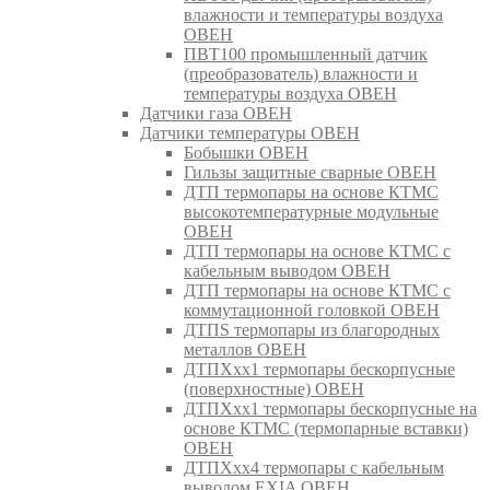
влажности и температуры воздуха
ОВЕН
ПВТ100 промышленный датчик
(преобразователь) влажности и
температуры воздуха ОВЕН
Датчики газа ОВЕН
Датчики температуры ОВЕН
Бобышки ОВЕН
Гильзы защитные сварные ОВЕН
ДТП термопары на основе КТМС
высокотемпературные модульные
ОВЕН
ДТП термопары на основе КТМС с
кабельным выводом ОВЕН
ДТП термопары на основе КТМС с
коммутационной головкой ОВЕН
ДТПS термопары из благородных
металлов ОВЕН
ДТПХхх1 термопары бескорпусные
(поверхностные) ОВЕН
ДТПХхх1 термопары бескорпусные на
основе КТМС (термопарные вставки)
ОВЕН
ДТПХхх4 термопары с кабельным
выводом EXIA ОВЕН