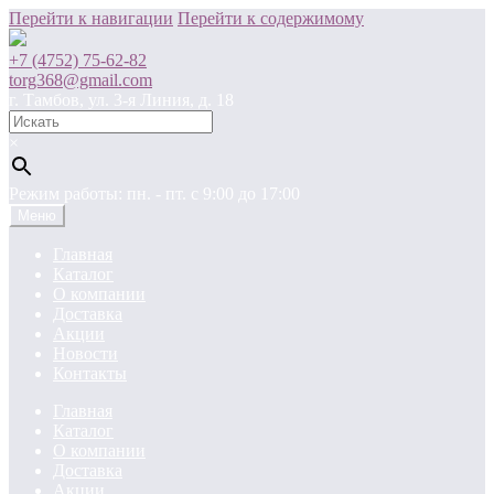
Перейти к навигации
Перейти к содержимому
+7 (4752) 75-62-82
torg368@gmail.com
г. Тамбов, ул. 3-я Линия, д. 18
×
Режим работы: пн. - пт. c 9:00 до 17:00
Меню
Главная
Каталог
О компании
Доставка
Акции
Новости
Контакты
Главная
Каталог
О компании
Доставка
Акции