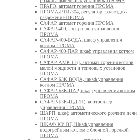
розжига факельных установок ПРОМА
ПРАГО, автомат горения ПРОМА
ПРОМА-РТИ-304, регулятор газ-воздух-
разрежение ПРОМА
САФАР, автомат горения ПРОМА
САФАР-400, контроллер управления
ПРОМА
САФАР-400-ВОДА, шкаф управления
котлом ПРОМА
САФАР-400-ПАР, шкаф управления котлом
ПРОМА
САФАР-АМК-ЩД, автомат горения котлов
малой мощности и тепловых установок
ПРОМА
САФАР-БЗК-ВОДА, шкаф управления
котлом ПРОМА
САФАР-БЗК-ПАР, шкаф управления котлом
ПРОМА
САФАР-БЗК-ЩД (Н), контроллер
управления ПРОМА
ШАРП, шкаф автоматического розжига печи
ПРОМА
ШКАФ-КУ-ВГ, Шкаф управления
водогрейным котлом с блочной горелкой
ПРОМА