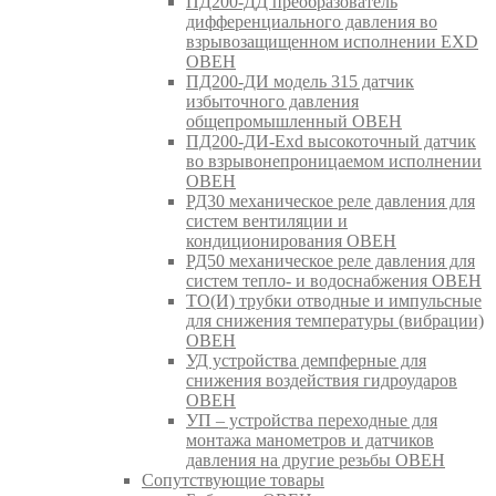
ПД200-ДД преобразователь
дифференциального давления во
взрывозащищенном исполнении EXD
ОВЕН
ПД200-ДИ модель 315 датчик
избыточного давления
общепромышленный ОВЕН
ПД200-ДИ-Exd высокоточный датчик
во взрывонепроницаемом исполнении
ОВЕН
РД30 механическое реле давления для
систем вентиляции и
кондиционирования ОВЕН
РД50 механическое реле давления для
систем тепло- и водоснабжения ОВЕН
ТО(И) трубки отводные и импульсные
для снижения температуры (вибрации)
ОВЕН
УД устройства демпферные для
снижения воздействия гидроударов
ОВЕН
УП – устройства переходные для
монтажа манометров и датчиков
давления на другие резьбы ОВЕН
Сопутствующие товары