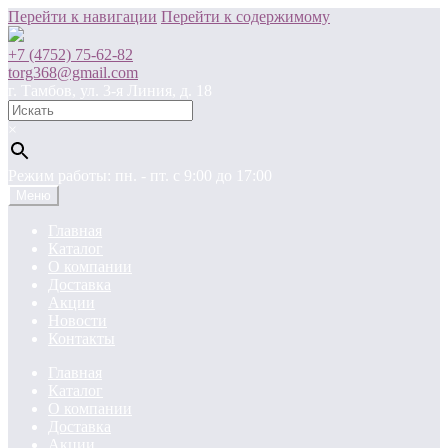
Перейти к навигации
Перейти к содержимому
+7 (4752) 75-62-82
torg368@gmail.com
г. Тамбов, ул. 3-я Линия, д. 18
×
Режим работы: пн. - пт. c 9:00 до 17:00
Меню
Главная
Каталог
О компании
Доставка
Акции
Новости
Контакты
Главная
Каталог
О компании
Доставка
Акции