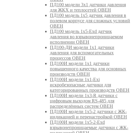
ПД100 модели 3х1 датчики давления
для ЖКХ и теплосетей ОВЕН
ПД100 модель 1х5 датчик давления в
полевом корпусе для сложных условий
ОВЕН
ПД100 модель 1х5-Exd датчик
давления во взрывонепроницаемом
исполнении ОВЕН
ПД100-ДИ модели 1х1 датчики
давления для вспомогательных
процессов ОВЕН
ПД100И модели 1х1 датчики
повышенного качества для основных
производств ОВЕН
ПД100И модели 1х1-Exi
искробезопасные датчики для
категорированных производств ОВЕН
ПД100И модели 1х3-R датчики с
цифровым выходом RS-485 для
распределённых систем ОВЕН
ПД100И модели 1х5-2 датчики с ЖК-
индикацией и перенастройкой ОВЕН
ПД100И модели 1х5-2-Exd
взрывонепроницаемые датчики с ЖК-
индикацией ОВЕН