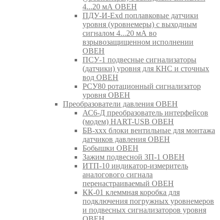
4...20 мА ОВЕН
ПДУ-И-Exd поплавковые датчики
уровня (уровнемеры) с выходным
сигналом 4...20 мА во
взрывозащищенном исполнении
ОВЕН
ПСУ-1 подвесные сигнализаторы
(датчики) уровня для КНС и сточных
вод ОВЕН
РСУ80 ротационный сигнализатор
уровня ОВЕН
Преобразователи давления ОВЕН
АС6-Д преобразователь интерфейсов
(модем) HART-USB ОВЕН
БВ-ххх блоки вентильные для монтажа
датчиков давления ОВЕН
Бобышки ОВЕН
Зажим подвесной ЗП-1 ОВЕН
ИТП-10 индикатор-измеритель
аналогового сигнала
перенастраиваемый ОВЕН
КК-01 клеммная коробка для
подключения погружных уровнемеров
и подвесных сигнализаторов уровня
ОВЕН