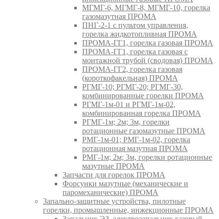
МГМГ-6, МГМГ-8, МГМГ-10, горелка
газомазутная ПРОМА
ПНГ-2-1 с пультом управления,
горелка жидкотопливная ПРОМА
ПРОМА-ГГ1, горелка газовая ПРОМА
ПРОМА-ГГ1, горелка газовая с
монтажной трубой (сводовая) ПРОМА
ПРОМА-ГГ2, горелка газовая
(короткофакельная) ПРОМА
РГМГ-10; РГМГ-20; РГМГ-30,
комбинированные горелки ПРОМА
РГМГ-1м-01 и РГМГ-1м-02,
комбинированная горелка ПРОМА
РГМГ-1м; 2м; 3м, горелки
ротационные газомазутные ПРОМА
РМГ-1м-01; РМГ-1м-02, горелка
ротационная мазутная ПРОМА
РМГ-1м; 2м; 3м, горелки ротационные
мазутные ПРОМА
Запчасти для горелок ПРОМА
Форсунки мазутные (механические и
паромеханические) ПРОМА
Запально-защитные устройства, пилотные
горелки, промышленные, инжекционные ПРОМА
Запальник ЭЗ, электрозапальник газовый