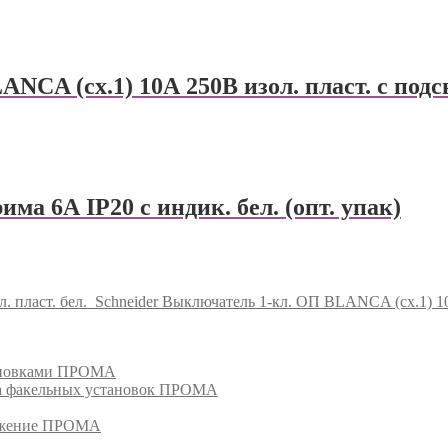
NCA (сх.1) 10А 250В изол. пласт. с подс
ма 6А IP20 с индик. бел. (опт. упак)
 пласт. бел.
Schneider Выключатель 1-кл. ОП BLANCA (сх.1) 10А
тановками ПРОМА
га факельных установок ПРОМА
режение ПРОМА