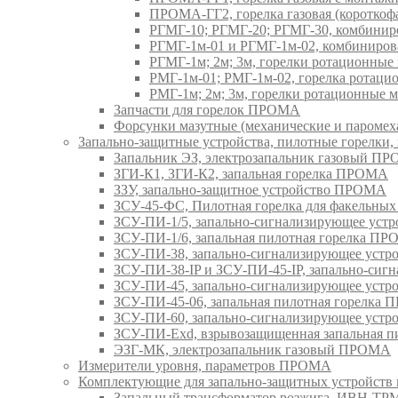
ПРОМА-ГГ2, горелка газовая (коротко
РГМГ-10; РГМГ-20; РГМГ-30, комбини
РГМГ-1м-01 и РГМГ-1м-02, комбиниро
РГМГ-1м; 2м; 3м, горелки ротационны
РМГ-1м-01; РМГ-1м-02, горелка ротац
РМГ-1м; 2м; 3м, горелки ротационные
Запчасти для горелок ПРОМА
Форсунки мазутные (механические и паром
Запально-защитные устройства, пилотные горел
Запальник ЭЗ, электрозапальник газовый П
ЗГИ-К1, ЗГИ-К2, запальная горелка ПРОМА
ЗЗУ, запально-защитное устройство ПРОМА
ЗСУ-45-ФС, Пилотная горелка для факельны
ЗСУ-ПИ-1/5, запально-сигнализирующее ус
ЗСУ-ПИ-1/6, запальная пилотная горелка П
ЗСУ-ПИ-38, запально-сигнализирующее уст
ЗСУ-ПИ-38-IP и ЗСУ-ПИ-45-IP, запально-си
ЗСУ-ПИ-45, запально-сигнализирующее уст
ЗСУ-ПИ-45-06, запальная пилотная горелка
ЗСУ-ПИ-60, запально-сигнализирующее уст
ЗСУ-ПИ-Exd, взрывозащищенная запальная 
ЭЗГ-МК, электрозапальник газовый ПРОМА
Измерители уровня, параметров ПРОМА
Комплектующие для запально-защитных устройст
Запальный трансформатор розжига, ИВН-Т