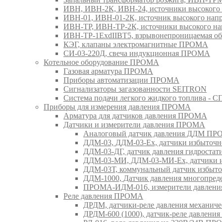
ИВН, ИВН-2К, ИВН-24, источники высоког
ИВН-01, ИВН-01-2К, источник высокого н
ИВН-ТР, ИВН-ТР-2К, источники высокого 
ИВН-ТР-1ExdIIBT5, взрывонепроницаемая 
КЭГ, клапаны электромагнитные ПРОМА
СИ-03-220Д, свеча индукционная ПРОМА
Котельное оборудование ПРОМА
Газовая арматура ПРОМА
Приборы автоматизации ПРОМА
Сигнализаторы загазованности SEITRON
Система подачи легкого жидкого топлива 
Приборы для измерения давления ПРОМА
Арматура для датчиков давления ПРОМА
Датчики и измерители давления ПРОМА
Аналоговый датчик давления ДДМ П
ДДМ-03, ДДМ-03-Ех, датчики избыточн
ДДМ-03-ДГ, датчик давления гидрост
ДДМ-03-МИ, ДДМ-03-МИ-Ех, датчики из
ДДМ-03Т, коммунальный датчик избыт
ДДМ-1000, Датчик давления многопр
ПРОМА-ИДМ-016, измерители давлен
Реле давления ПРОМА
ДРДМ, датчики-реле давления механи
ДРДМ-600 (1000), датчик-реле давлен