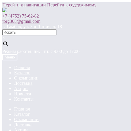
Перейти к навигации
Перейти к содержимому
+7 (4752) 75-62-82
torg368@gmail.com
г. Тамбов, ул. 3-я Линия, д. 18
×
Режим работы: пн. - пт. c 9:00 до 17:00
Меню
Главная
Каталог
О компании
Доставка
Акции
Новости
Контакты
Главная
Каталог
О компании
Доставка
Акции