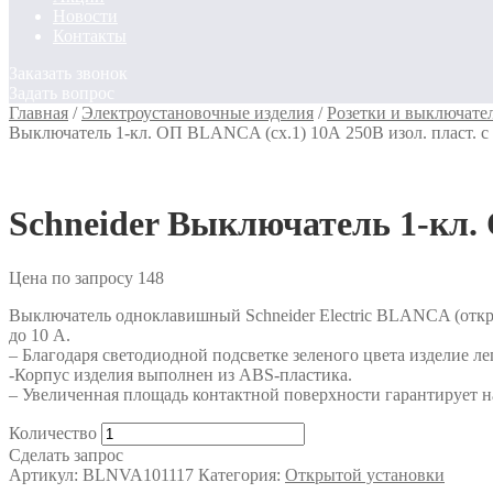
Новости
Контакты
Заказать звонок
Задать вопрос
Главная
/
Электроустановочные изделия
/
Розетки и выключате
Выключатель 1-кл. ОП BLANCA (сх.1) 10А 250В изол. пласт. с
Schneider Выключатель 1-кл. 
Цена по запросу
148
Выключатель одноклавишный Schneider Electric BLANCA (откры
до 10 А.
– Благодаря светодиодной подсветке зеленого цвета изделие ле
-Корпус изделия выполнен из ABS-пластика.
– Увеличенная площадь контактной поверхности гарантирует н
Количество
Сделать запрос
Артикул:
BLNVA101117
Категория:
Открытой установки