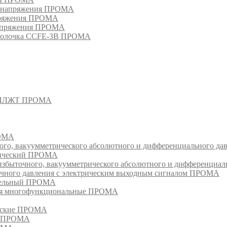
о напряжения ПРОМА
апряжения ПРОМА
напряжения ПРОМА
оболочка CCFE-3B ПРОМА
- СПЛЖТ ПРОМА
РОМА
ого, вакуумметрического абсолютного и дифференциального д
атический ПРОМА
быточного, вакуумметрического абсолютного и дифференциал
очного давления с электрическим выходным сигналом ПРОМА
едельный ПРОМА
ия многофункциональные ПРОМА
ческие ПРОМА
ия ПРОМА