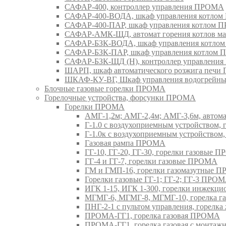
САФАР-400, контроллер управления ПРОМА
САФАР-400-ВОДА, шкаф управления котло
САФАР-400-ПАР, шкаф управления котлом
САФАР-АМК-ЩД, автомат горения котлов ма
САФАР-БЗК-ВОДА, шкаф управления котл
САФАР-БЗК-ПАР, шкаф управления котлом
САФАР-БЗК-ЩД (Н), контроллер управлени
ШАРП, шкаф автоматического розжига печ
ШКАФ-КУ-ВГ, Шкаф управления водогрейны
Блочные газовые горелки ПРОМА
Горелочные устройства, форсунки ПРОМА
Горелки ПРОМА
АМГ-1,2м; АМГ-2,4м; АМГ-3,6м, авто
Г-1.0 с воздухоприемным устройством,
Г-1.0к с воздухоприемным устройством
Газовая рампа ПРОМА
ГГ-10, ГГ-20, ГГ-30, горелки газовые 
ГГ-4 и ГГ-7, горелки газовые ПРОМА
ГМ и ГМП-16, горелки газомазутные 
Горелки газовые ГГ-1; ГГ-2; ГГ-3 ПРО
ИГК 1-15, ИГК 1-300, горелки инжекц
МГМГ-6, МГМГ-8, МГМГ-10, горелка г
ПНГ-2-1 с пультом управления, горел
ПРОМА-ГГ1, горелка газовая ПРОМА
ПРОМА-ГГ1, горелка газовая с монтаж