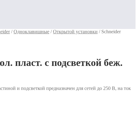
eider
/
Одноклавишные
/
Открытой установки
/
Schneider
. пласт. с подсветкой беж.
иной и подсветкой предназначен для сетей до 250 В, на ток