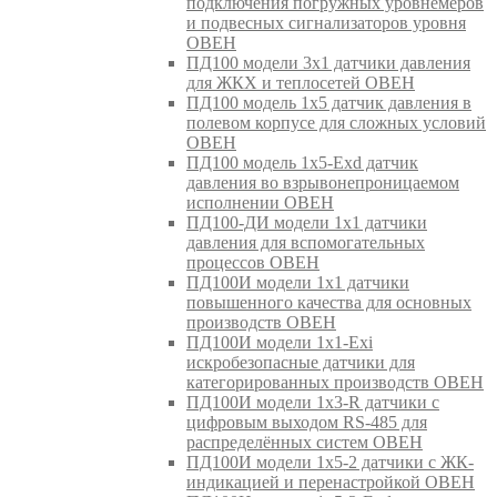
подключения погружных уровнемеров
и подвесных сигнализаторов уровня
ОВЕН
ПД100 модели 3х1 датчики давления
для ЖКХ и теплосетей ОВЕН
ПД100 модель 1х5 датчик давления в
полевом корпусе для сложных условий
ОВЕН
ПД100 модель 1х5-Exd датчик
давления во взрывонепроницаемом
исполнении ОВЕН
ПД100-ДИ модели 1х1 датчики
давления для вспомогательных
процессов ОВЕН
ПД100И модели 1х1 датчики
повышенного качества для основных
производств ОВЕН
ПД100И модели 1х1-Exi
искробезопасные датчики для
категорированных производств ОВЕН
ПД100И модели 1х3-R датчики с
цифровым выходом RS-485 для
распределённых систем ОВЕН
ПД100И модели 1х5-2 датчики с ЖК-
индикацией и перенастройкой ОВЕН