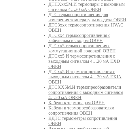
ДТПХхх5М.И термопары с выходным
сигналом 4…20 мА ОВЕН
ДТС термосопротивления для
измерения температуры воздуха ОВЕН
ДТС3ххх термосопротивления HVAC
ОВЕН
ДТСхх4 термосопротивления с
кабельным выводом ОВЕН
ДТСхх5 термосопротивления с
коммутационной головкой ОВЕН
ДТСхх5.И термосопротивления с
выходным сигналом 4…20 мА EXD
ОВЕН
ДТСхх5.И термосопротивления с
выходным сигналом 4…20 мА EXIA
ОВЕН
ДТСХХ5М.И термопреобразователи
сопротивления с выходным сигналом
4…20 мА ОВЕН
Кабели к термопарам ОВЕН
Кабели к термопреобразователям
сопротивления ОВЕН
КДТС термометры сопротивления
ОВЕН
Разъемы для преобразователей