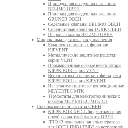
Приводы для воздушных заслонок
BELIMO ОВЕН
Приводы для воздушных заслонок
GRUNER ОВЕН
Седельные клапаны BELIMO ОВЕН
Соленоидные клапаны TORK ОВЕН
Шаровые краны BELIMO ОВЕН
Микроклимат для шкафов управления
Комплекты сменных фильтров
KIPVENT
Металлические защитные решетки
серии VENT
Промышленные осевые вентиляторы
KIPPRIBOR серии VENT
Вентиляторы и решетки с фильтрами
KIPPRIBOR серии KIPVENT
Нагреватели щитовые конвекционные
MEYERTEC МТК
Термостаты для электротехнических
шкафов MEYERTEC МТК-СТ
Преобразователи частоты ОВЕН
KIPPRIBOR AFD-L бюджетная серия
преобразователей частоты ОВЕН
ЛПО1В локальная панель оператора
для ОВЕН ПЧВ1/ПЧВ2 со встроенной