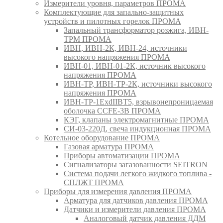
Измерители уровня, параметров ПРОМА
Комплектующие для запально-защитных
устройств и пилотных горелок ПРОМА
Запальный трансформатор розжига, ИВН-
ТРМ ПРОМА
ИВН, ИВН-2К, ИВН-24, источники
высокого напряжения ПРОМА
ИВН-01, ИВН-01-2К, источник высокого
напряжения ПРОМА
ИВН-ТР, ИВН-ТР-2К, источники высокого
напряжения ПРОМА
ИВН-ТР-1ExdIIBT5, взрывонепроницаемая
оболочка CCFE-3B ПРОМА
КЭГ, клапаны электромагнитные ПРОМА
СИ-03-220Д, свеча индукционная ПРОМА
Котельное оборудование ПРОМА
Газовая арматура ПРОМА
Приборы автоматизации ПРОМА
Сигнализаторы загазованности SEITRON
Система подачи легкого жидкого топлива -
СПЛЖТ ПРОМА
Приборы для измерения давления ПРОМА
Арматура для датчиков давления ПРОМА
Датчики и измерители давления ПРОМА
Аналоговый датчик давления ДДМ