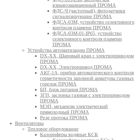
взрывозащищенный ПРОМА
ФДС-Ч (частотный), фотодатчики
сигнализирующие ПРОМА
ФДСА-03М, устройство селективного
контроля пламени ПРОМА
ФДСА-03М-01-IP65, устройство
селективного контроля пламени
ПРОМА
Устройства автоматизации ПРОМА
DX-XX, Шаровый кран c электроприводом
ПРОМА
DX-XX, Электропривод ПРОМА
АКГ-1А, прибор автоматического контроля
герметичности запорной арматуры газовых
горелок ПРОМА
БП, блок питания ПРОМА
ЗГП, заслонка газовая с электроприводом
ПРОМА
МЭП, механизм электрический
прямоходный ПРОМА
Реле протока ПРОМА
Вентиляторы
Тепловое оборудование
Калориферы водяные КСК