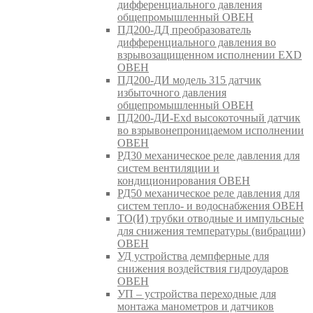
дифференциального давления
общепромышленный ОВЕН
ПД200-ДД преобразователь
дифференциального давления во
взрывозащищенном исполнении EXD
ОВЕН
ПД200-ДИ модель 315 датчик
избыточного давления
общепромышленный ОВЕН
ПД200-ДИ-Exd высокоточный датчик
во взрывонепроницаемом исполнении
ОВЕН
РД30 механическое реле давления для
систем вентиляции и
кондиционирования ОВЕН
РД50 механическое реле давления для
систем тепло- и водоснабжения ОВЕН
ТО(И) трубки отводные и импульсные
для снижения температуры (вибрации)
ОВЕН
УД устройства демпферные для
снижения воздействия гидроударов
ОВЕН
УП – устройства переходные для
монтажа манометров и датчиков