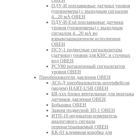
ОВЕН
ПДУ-И поплавковые датчики уровня
(уровнемеры) с выходным сигналом
4...20 мА ОВЕН
ПДУ-И-Exd поплавковые датчики
уровня (уровнемеры) с выходным
сигналом 4...20 мА во
взрывозащищенном исполнении
ОВЕН
ПСУ-1 подвесные сигнализаторы
(датчики) уровня для КНС и сточных
вод ОВЕН
РСУ80 ротационный сигнализатор
уровня ОВЕН
Преобразователи давления ОВЕН
АС6-Д преобразователь интерфейсов
(модем) HART-USB ОВЕН
БВ-ххх блоки вентильные для монтажа
датчиков давления ОВЕН
Бобышки ОВЕН
Зажим подвесной ЗП-1 ОВЕН
ИТП-10 индикатор-измеритель
аналогового сигнала
перенастраиваемый ОВЕН
КК-01 клеммная коробка для