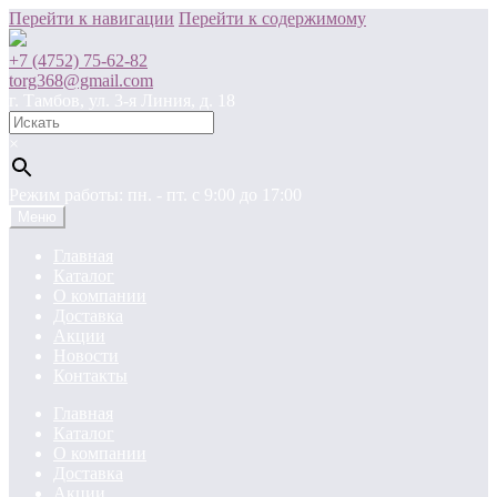
Перейти к навигации
Перейти к содержимому
+7 (4752) 75-62-82
torg368@gmail.com
г. Тамбов, ул. 3-я Линия, д. 18
×
Режим работы: пн. - пт. c 9:00 до 17:00
Меню
Главная
Каталог
О компании
Доставка
Акции
Новости
Контакты
Главная
Каталог
О компании
Доставка
Акции