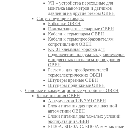
УП – устройства переходные для
монтажа манометров и датчиков
давления на другие резьбы ОВЕН
Сопутствующие товары
Бобышки ОВЕН
Гильзы защитные сварные ОВЕН
Кабели к термопарам ОВЕН
Кабели к термопреобразователям
сопротивления ОВЕН
КК-01 клеммная коробка для
подключения погружных уровнемеров
и подвесных сигнализаторов уровня
ОВЕН
Разъемы для преобразователей
термоэлектрических ОВЕН
Штуцеры врезные ОВЕН
Штуцеры подвижные ОВЕН
Силовые и коммутационные устройства ОВЕН
Блоки питания ОВЕН
Аккумулятор 12В 7АЧ ОВЕН
Блоки питания для промышленной
автоматики ОВЕН
Блоки питания для тяжелых условий
эксплуатации ОВЕН
БП30А, БП30А-С, БП60А компактные