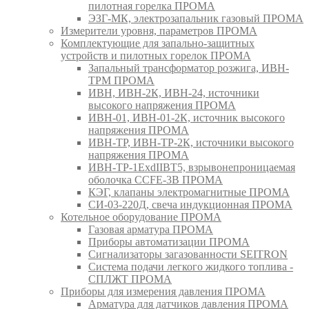
пилотная горелка ПРОМА
ЭЗГ-МК, электрозапальник газовый ПРОМА
Измерители уровня, параметров ПРОМА
Комплектующие для запально-защитных
устройств и пилотных горелок ПРОМА
Запальный трансформатор розжига, ИВН-
ТРМ ПРОМА
ИВН, ИВН-2К, ИВН-24, источники
высокого напряжения ПРОМА
ИВН-01, ИВН-01-2К, источник высокого
напряжения ПРОМА
ИВН-ТР, ИВН-ТР-2К, источники высокого
напряжения ПРОМА
ИВН-ТР-1ExdIIBT5, взрывонепроницаемая
оболочка CCFE-3B ПРОМА
КЭГ, клапаны электромагнитные ПРОМА
СИ-03-220Д, свеча индукционная ПРОМА
Котельное оборудование ПРОМА
Газовая арматура ПРОМА
Приборы автоматизации ПРОМА
Сигнализаторы загазованности SEITRON
Система подачи легкого жидкого топлива -
СПЛЖТ ПРОМА
Приборы для измерения давления ПРОМА
Арматура для датчиков давления ПРОМА