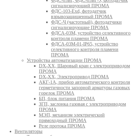
ФДС-03БГ, ФДС-03БГ-У, фотодатчик
сигнализирующий ПРОМА
ФДС-103-Ехd, фотодатчик
взрывозащищенный ПРОМА
ФДС-Ч (частотный), фотодатчики
сигнализирующие ПРОМА
ФДСА-03М, устройство селективного
контроля пламени ПРОМА
ФДСА-03М-01-IP65, устройство
селективного контроля пламени
ПРОМА
Устройства автоматизации ПРОМА
DX-XX, Шаровый кран c электроприводом
ПРОМА
DX-XX, Электропривод ПРОМА
АКГ-1А, прибор автоматического контроля
герметичности запорной арматуры газовых
горелок ПРОМА
БП, блок питания ПРОМА
ЗГП, заслонка газовая с электроприводом
ПРОМА
МЭП, механизм электрический
прямоходный ПРОМА
Реле протока ПРОМА
Вентиляторы