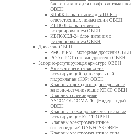
блоки питания для шкафов автоматики
ОВЕН
БП60К блок питания для ПЛК и
ответственных применений ОВЕН
ИБП60Б блок питания с
резервированием ОВЕН
ИБП60ЖД-24 блок питания с
резервированием ОВЕН
Дроссели ОВЕН
РМО и РМТ моторные дроссели ОВЕН
РСО и РСТ сетевые дроссели ОВЕН
Запорно-регулирующая арматура ОВЕН
Автоматический запорно-
регулирующий односедельный
гидроклапан (КЗР) ОВЕН
Клапаны проходные односедельные
запорно-регулирующие КПСР ОВЕН
Клапаны соленоидные
ASCO/JOUCOMATIC (Нидерланды)
ОВЕН
Клапаны трехходовые смесительные
регулирующие КССР ОВЕН
Клапаны электромагнитные
(соленоидные) DANFOSS ОВЕН
Клапаны электромагнитные типа