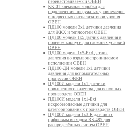
перенастраиваемый ОВЕН
КК-01 клеммная коробка для
подключения погружных уровнемеров
и подвесных сигнализаторов уровня
ОВЕН
ПД100 модели 3х1 датчики давления
для ЖКХ и теплосетей ОВЕН
ПД100 модель 1х5 датчик давления в
полевом корпусе для сложных условий
ОВЕН
ПД100 модель 1х5-Exd датчик
давления во взрывонепроницаемом
исполнении ОВЕН
ПД100-ДИ модели 1х1 датчики
давления для вспомогательных
процессов ОВЕН
ПД100И модели 1х1 датчики
повышенного качества для основных
производств ОВЕН
ПД100И модели 1х1-Exi
искробезопасные датчики для
категорированных производств ОВЕН
ПД100И модели 1х3-R датчики с
цифровым выходом RS-485 для
распределённых систем ОВЕН