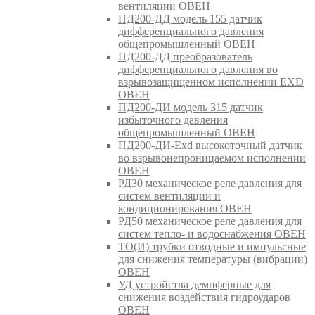
вентиляции ОВЕН
ПД200-ДД модель 155 датчик
дифференциального давления
общепромышленный ОВЕН
ПД200-ДД преобразователь
дифференциального давления во
взрывозащищенном исполнении EXD
ОВЕН
ПД200-ДИ модель 315 датчик
избыточного давления
общепромышленный ОВЕН
ПД200-ДИ-Exd высокоточный датчик
во взрывонепроницаемом исполнении
ОВЕН
РД30 механическое реле давления для
систем вентиляции и
кондиционирования ОВЕН
РД50 механическое реле давления для
систем тепло- и водоснабжения ОВЕН
ТО(И) трубки отводные и импульсные
для снижения температуры (вибрации)
ОВЕН
УД устройства демпферные для
снижения воздействия гидроударов
ОВЕН