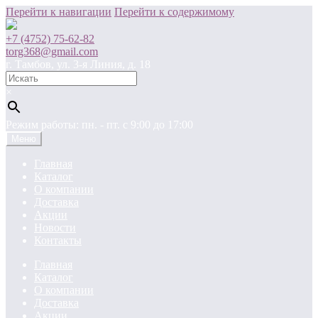
Перейти к навигации
Перейти к содержимому
+7 (4752) 75-62-82
torg368@gmail.com
г. Тамбов, ул. 3-я Линия, д. 18
×
Режим работы: пн. - пт. c 9:00 до 17:00
Меню
Главная
Каталог
О компании
Доставка
Акции
Новости
Контакты
Главная
Каталог
О компании
Доставка
Акции