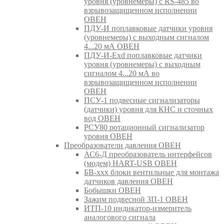
уровня (уровнемеры) с RS-485 во
взрывозащищенном исполнении
ОВЕН
ПДУ-И поплавковые датчики уровня
(уровнемеры) с выходным сигналом
4...20 мА ОВЕН
ПДУ-И-Exd поплавковые датчики
уровня (уровнемеры) с выходным
сигналом 4...20 мА во
взрывозащищенном исполнении
ОВЕН
ПСУ-1 подвесные сигнализаторы
(датчики) уровня для КНС и сточных
вод ОВЕН
РСУ80 ротационный сигнализатор
уровня ОВЕН
Преобразователи давления ОВЕН
АС6-Д преобразователь интерфейсов
(модем) HART-USB ОВЕН
БВ-ххх блоки вентильные для монтажа
датчиков давления ОВЕН
Бобышки ОВЕН
Зажим подвесной ЗП-1 ОВЕН
ИТП-10 индикатор-измеритель
аналогового сигнала