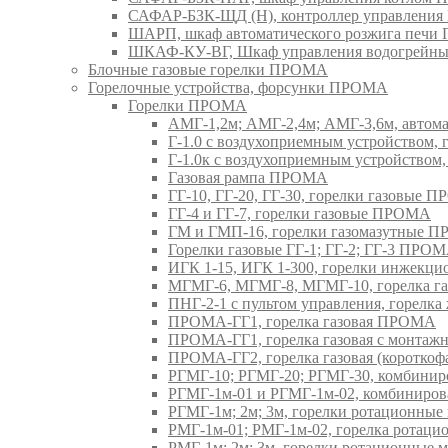
САФАР-БЗК-ЩД (Н), контроллер управлени
ШАРП, шкаф автоматического розжига печ
ШКАФ-КУ-ВГ, Шкаф управления водогрейны
Блочные газовые горелки ПРОМА
Горелочные устройства, форсунки ПРОМА
Горелки ПРОМА
АМГ-1,2м; АМГ-2,4м; АМГ-3,6м, авто
Г-1.0 с воздухоприемным устройством,
Г-1.0к с воздухоприемным устройством
Газовая рампа ПРОМА
ГГ-10, ГГ-20, ГГ-30, горелки газовые 
ГГ-4 и ГГ-7, горелки газовые ПРОМА
ГМ и ГМП-16, горелки газомазутные 
Горелки газовые ГГ-1; ГГ-2; ГГ-3 ПРО
ИГК 1-15, ИГК 1-300, горелки инжекц
МГМГ-6, МГМГ-8, МГМГ-10, горелка г
ПНГ-2-1 с пультом управления, горел
ПРОМА-ГГ1, горелка газовая ПРОМА
ПРОМА-ГГ1, горелка газовая с монтаж
ПРОМА-ГГ2, горелка газовая (коротко
РГМГ-10; РГМГ-20; РГМГ-30, комбини
РГМГ-1м-01 и РГМГ-1м-02, комбиниро
РГМГ-1м; 2м; 3м, горелки ротационны
РМГ-1м-01; РМГ-1м-02, горелка ротац
РМГ-1м; 2м; 3м, горелки ротационные