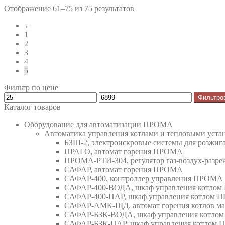
Отображение 61–75 из 75 результатов
←
1
2
3
4
5
Фильтр по цене
Фильтро
Каталог товаров
Оборудование для автоматизации ПРОМА
Автоматика управления котлами и тепловыми ус
БЗШ-2, электроискровые системы для розжи
ПРАГО, автомат горения ПРОМА
ПРОМА-РТИ-304, регулятор газ-воздух-раз
САФАР, автомат горения ПРОМА
САФАР-400, контроллер управления ПРОМА
САФАР-400-ВОДА, шкаф управления котло
САФАР-400-ПАР, шкаф управления котлом
САФАР-АМК-ЩД, автомат горения котлов ма
САФАР-БЗК-ВОДА, шкаф управления котл
САФАР-БЗК-ПАР, шкаф управления котлом