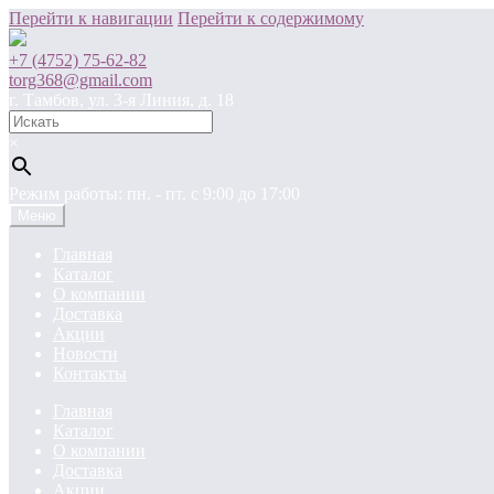
Перейти к навигации
Перейти к содержимому
+7 (4752) 75-62-82
torg368@gmail.com
г. Тамбов, ул. 3-я Линия, д. 18
×
Режим работы: пн. - пт. c 9:00 до 17:00
Меню
Главная
Каталог
О компании
Доставка
Акции
Новости
Контакты
Главная
Каталог
О компании
Доставка
Акции