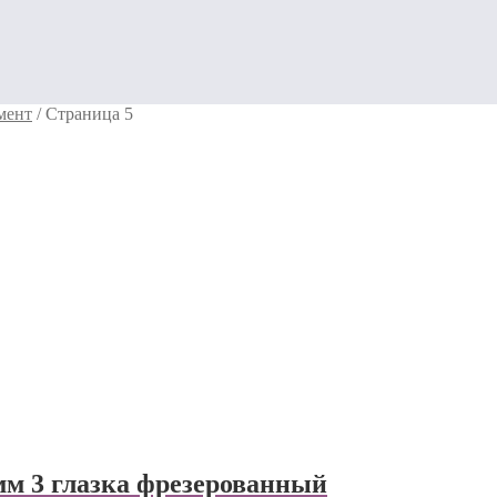
мент
/
Страница 5
м 3 глазка фрезерованный