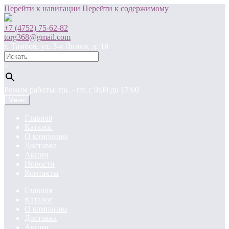
Перейти к навигации
Перейти к содержимому
+7 (4752) 75-62-82
torg368@gmail.com
г. Тамбов, ул. 3-я Линия, д. 18
×
Режим работы: пн. - пт. c 9:00 до 17:00
Меню
Главная
Каталог
О компании
Доставка
Акции
Новости
Контакты
Главная
Каталог
О компании
Доставка
Акции