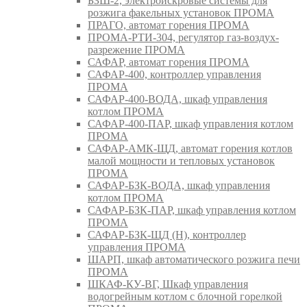
БЗШ-2, электроискровые системы для
розжига факельных установок ПРОМА
ПРАГО, автомат горения ПРОМА
ПРОМА-РТИ-304, регулятор газ-воздух-
разрежение ПРОМА
САФАР, автомат горения ПРОМА
САФАР-400, контроллер управления
ПРОМА
САФАР-400-ВОДА, шкаф управления
котлом ПРОМА
САФАР-400-ПАР, шкаф управления котлом
ПРОМА
САФАР-АМК-ЩД, автомат горения котлов
малой мощности и тепловых установок
ПРОМА
САФАР-БЗК-ВОДА, шкаф управления
котлом ПРОМА
САФАР-БЗК-ПАР, шкаф управления котлом
ПРОМА
САФАР-БЗК-ЩД (Н), контроллер
управления ПРОМА
ШАРП, шкаф автоматического розжига печи
ПРОМА
ШКАФ-КУ-ВГ, Шкаф управления
водогрейным котлом с блочной горелкой