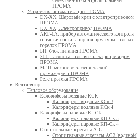
селективного контроля пламени
ПРОМА
Устройства автоматизации ПРОМА
DX-XX, Шаровый кран c электроприводом
ПРОМА
DX-XX, Электропривод ПРОМА
АКГ-1А, прибор автоматического контроля
герметичности запорной арматуры газовых
горелок ПРОМА
БП, блок питания ПРОМА
ЗГП, заслонка газовая с электроприводом
ПРОМА
МЭП, механизм электрический
прямоходный ПРОМА
Реле протока ПРОМА
Вентиляторы
Тепловое оборудование
Калориферы водяные КСК
Калориферы водяные КСк 3
Калориферы водяные КСк 4
Калориферы паровые КПСК
Калориферы паровые КП-Ск 3
Калориферы паровые КП-Ск 4
Отопительные агрегаты АО2
Отопительные агрегаты АО2 (водяной)