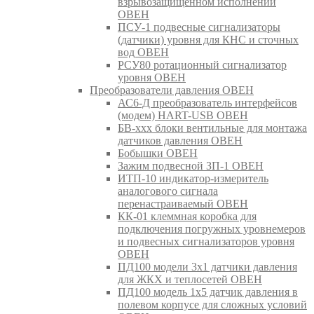
взрывозащищенном исполнении
ОВЕН
ПСУ-1 подвесные сигнализаторы
(датчики) уровня для КНС и сточных
вод ОВЕН
РСУ80 ротационный сигнализатор
уровня ОВЕН
Преобразователи давления ОВЕН
АС6-Д преобразователь интерфейсов
(модем) HART-USB ОВЕН
БВ-ххх блоки вентильные для монтажа
датчиков давления ОВЕН
Бобышки ОВЕН
Зажим подвесной ЗП-1 ОВЕН
ИТП-10 индикатор-измеритель
аналогового сигнала
перенастраиваемый ОВЕН
КК-01 клеммная коробка для
подключения погружных уровнемеров
и подвесных сигнализаторов уровня
ОВЕН
ПД100 модели 3х1 датчики давления
для ЖКХ и теплосетей ОВЕН
ПД100 модель 1х5 датчик давления в
полевом корпусе для сложных условий