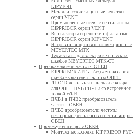
Комплекты сменных фильтров
KIPVENT
Металлические защитные решетки
серии VENT
Промышленные осевые вентиляторы
KIPPRIBOR серии VENT
Вентиляторы и решетки с фильтрами
KIPPRIBOR серии KIPVENT
Нагреватели щитовые конвекционные
MEYERTEC МТК
Термостаты для электротехнических
шкафов MEYERTEC МТК-СТ
Преобразователи частоты ОВЕН
KIPPRIBOR AFD-L бюджетная серия
преобразователей частоты ОВЕН
ЛПО1В локальная панель оператора
для ОВЕН ПЧВ1/ПЧВ2 со встроенной
точкой Wi-Fi
ПЧВ1 и ПЧВ2 преобразователь
частоты ОВЕН
ПЧВ3 преобразователи частоты
векторные для насосов и вентиляторов
ОВЕН
Промежуточные реле ОВЕН
Монтажные колодки KIPPRIBOR PYF-