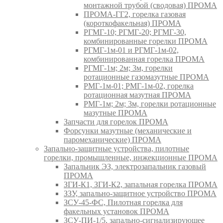
монтажной трубой (сводовая) ПРОМА
ПРОМА-ГГ2, горелка газовая
(короткофакельная) ПРОМА
РГМГ-10; РГМГ-20; РГМГ-30,
комбинированные горелки ПРОМА
РГМГ-1м-01 и РГМГ-1м-02,
комбинированная горелка ПРОМА
РГМГ-1м; 2м; 3м, горелки
ротационные газомазутные ПРОМА
РМГ-1м-01; РМГ-1м-02, горелка
ротационная мазутная ПРОМА
РМГ-1м; 2м; 3м, горелки ротационные
мазутные ПРОМА
Запчасти для горелок ПРОМА
Форсунки мазутные (механические и
паромеханические) ПРОМА
Запально-защитные устройства, пилотные
горелки, промышленные, инжекционные ПРОМА
Запальник ЭЗ, электрозапальник газовый
ПРОМА
ЗГИ-К1, ЗГИ-К2, запальная горелка ПРОМА
ЗЗУ, запально-защитное устройство ПРОМА
ЗСУ-45-ФС, Пилотная горелка для
факельных установок ПРОМА
ЗСУ-ПИ-1/5, запально-сигнализирующее