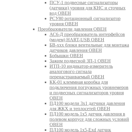
ПСУ-1 подвесные сигнализаторы
(датчики) уровня для КНС и сточных
вод ОВЕН
РСУ80 ротационный сигнализатор
уровня ОВЕН
Преобразователи давления ОВЕН
АС6-Д преобразователь интерфейсов
(модем) HART-USB ОВЕН
БВ-ххх блоки вентильные для монтажа
датчиков давления ОВЕН
Бобышки ОВЕН
Зажим подвесной ЗП-1 ОВЕН
ИТП-10 индикатор-измеритель
аналогового сигнала
перенастраиваемый ОВЕН
КК-01 клеммная коробка для
подключения погружных уровнемеров
и подвесных сигнализаторов уровня
ОВЕН
ПД100 модели 3х1 датчики давления
для ЖКХ и теплосетей ОВЕН
ПД100 модель 1х5 датчик давления в
полевом корпусе для сложных условий
ОВЕН
ПД100 модель 1х5-Exd датчик