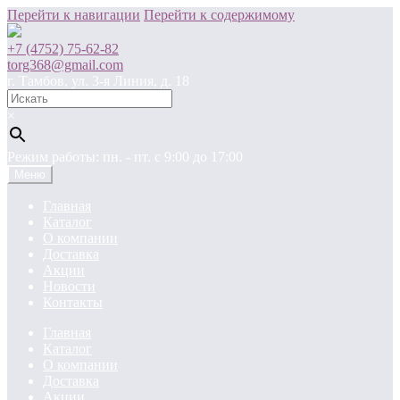
Перейти к навигации
Перейти к содержимому
+7 (4752) 75-62-82
torg368@gmail.com
г. Тамбов, ул. 3-я Линия, д. 18
×
Режим работы: пн. - пт. c 9:00 до 17:00
Меню
Главная
Каталог
О компании
Доставка
Акции
Новости
Контакты
Главная
Каталог
О компании
Доставка
Акции