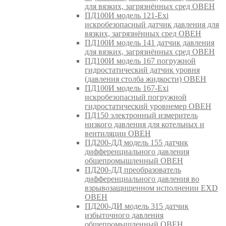
для вязких, загрязнённых сред ОВЕН
ПД100И модель 121-Exi
искробезопасный датчик давления для
вязких, загрязнённых сред ОВЕН
ПД100И модель 141 датчик давления
для вязких, загрязнённых сред ОВЕН
ПД100И модель 167 погружной
гидростатический датчик уровня
(давления столба жидкости) ОВЕН
ПД100И модель 167-Exi
искробезопасный погружной
гидростатический уровнемер ОВЕН
ПД150 электронный измеритель
низкого давления для котельных и
вентиляции ОВЕН
ПД200-ДД модель 155 датчик
дифференциального давления
общепромышленный ОВЕН
ПД200-ДД преобразователь
дифференциального давления во
взрывозащищенном исполнении EXD
ОВЕН
ПД200-ДИ модель 315 датчик
избыточного давления
общепромышленный ОВЕН