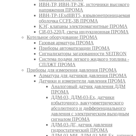
ИВН-ТР, ИВН-ТР-2К, источники высокого
напряжения ПРОМА
ИВН-ТР-1ExdIIBT5, взрывонепроницаемая
оболочка CCFE-3B ПРОМА
КЭГ, клапаны электромагнитные ПРОМА
СИ-03-220Д, свеча индукционная ПРОМА
Котельное оборудование ПРОМА
Газовая арматура ПРОМА
Приборы автоматизации ПРОМА
Сигнализаторы загазованности SEITRON
Система подачи легкого жидкого топлива -
СПЛЖТ ПРОМА
Приборы для измерения давления ПРОМА
Арматура для датчиков давления ПРОМА
Датчики и измерители давления ПРОМА
Аналоговый датчик давления ДДМ
ПРОМА
ДДМ-03, ДДМ-03-Ех, датчики
избыточного, вакуумметрического
абсолютного и дифференциального
давления с электрическим выходным
сигналом ПРОМА
ДДМ-03-ДГ, датчик давления
гидростатический ПРОМА
ДДМ-03-МИ, ДДМ-03-МИ-Ех, датчики