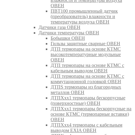
влажности и температуры воздуха
ОВЕН
ПВТ100 промышленный датчик
(преобразователь) влажности и
температуры воздуха ОВЕН
Датчики газа ОВЕН
Датчики температуры ОВЕН
Бобышки ОВЕН
Гильзы защитные сварные ОВЕН
ДТП термопары на основе КТМС
высокотемпературные модульные
ОВЕН
ДТП термопары на основе КТМС с
кабельным выводом ОВЕН
ДТП термопары на основе КТМС с
коммутационной головкой ОВЕН
ДТПS термопары из благородных
металлов ОВЕН
ДТПХхх1 термопары бескорпусные
(поверхностные) ОВЕН
ДТПХхх1 термопары бескорпусные на
основе КТМС (термопарные вставки)
ОВЕН
ДТПХхх4 термопары с кабельным
выводом EXIA ОВЕН