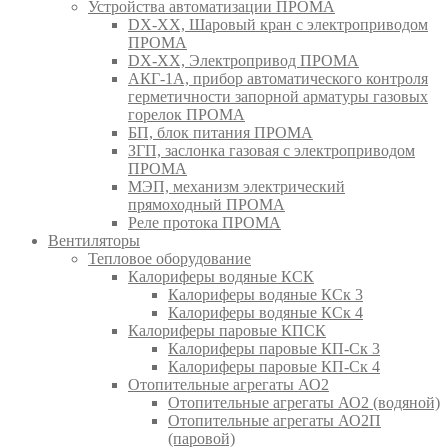
Устройства автоматизации ПРОМА
DX-XX, Шаровый кран c электроприводом
ПРОМА
DX-XX, Электропривод ПРОМА
АКГ-1А, прибор автоматического контроля
герметичности запорной арматуры газовых
горелок ПРОМА
БП, блок питания ПРОМА
ЗГП, заслонка газовая с электроприводом
ПРОМА
МЭП, механизм электрический
прямоходный ПРОМА
Реле протока ПРОМА
Вентиляторы
Тепловое оборудование
Калориферы водяные КСК
Калориферы водяные КСк 3
Калориферы водяные КСк 4
Калориферы паровые КПСК
Калориферы паровые КП-Ск 3
Калориферы паровые КП-Ск 4
Отопительные агрегаты АО2
Отопительные агрегаты АО2 (водяной)
Отопительные агрегаты АО2П
(паровой)