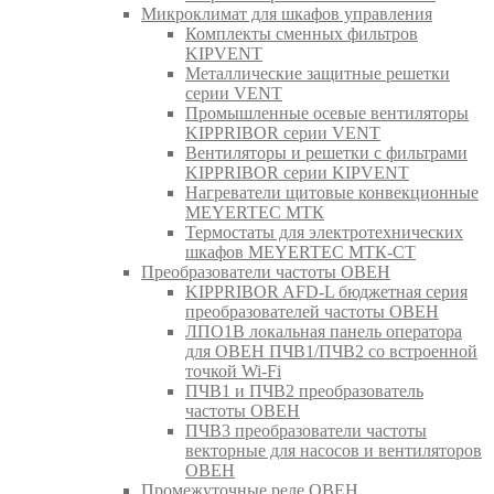
Микроклимат для шкафов управления
Комплекты сменных фильтров
KIPVENT
Металлические защитные решетки
серии VENT
Промышленные осевые вентиляторы
KIPPRIBOR серии VENT
Вентиляторы и решетки с фильтрами
KIPPRIBOR серии KIPVENT
Нагреватели щитовые конвекционные
MEYERTEC МТК
Термостаты для электротехнических
шкафов MEYERTEC МТК-СТ
Преобразователи частоты ОВЕН
KIPPRIBOR AFD-L бюджетная серия
преобразователей частоты ОВЕН
ЛПО1В локальная панель оператора
для ОВЕН ПЧВ1/ПЧВ2 со встроенной
точкой Wi-Fi
ПЧВ1 и ПЧВ2 преобразователь
частоты ОВЕН
ПЧВ3 преобразователи частоты
векторные для насосов и вентиляторов
ОВЕН
Промежуточные реле ОВЕН