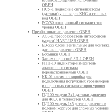
взрывозащищенном исполнении
ОВЕН
ПСУ-1 подвесные сигнализаторы
(датчики) уровня для КНС и сточных
вод ОВЕН
РСУ80 ротационный сигнализатор
уровня ОВЕН
Преобразователи давления ОВЕН
АС6-Д преобразователь интерфейсов
(модем) HART-USB ОВЕН
БВ-ххх блоки вентильные для монтажа
датчиков давления ОВЕН
Бобышки ОВЕН
Зажим подвесной ЗП-1 ОВЕН
ИТП-10 индикатор-измеритель
аналогового сигнала
перенастраиваемый ОВЕН
КК-01 клеммная коробка для
подключения погружных уровнемеров
и подвесных сигнализаторов уровня
ОВЕН
ПД100 модели 3х1 датчики давления
для ЖКХ и теплосетей ОВЕН
ПД100 модель 1х5 датчик давления в
полевом корпусе для сложных условий