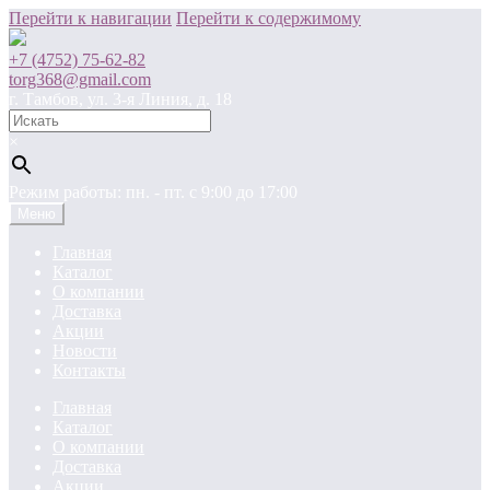
Перейти к навигации
Перейти к содержимому
+7 (4752) 75-62-82
torg368@gmail.com
г. Тамбов, ул. 3-я Линия, д. 18
×
Режим работы: пн. - пт. c 9:00 до 17:00
Меню
Главная
Каталог
О компании
Доставка
Акции
Новости
Контакты
Главная
Каталог
О компании
Доставка
Акции