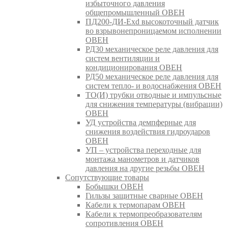
избыточного давления
общепромышленный ОВЕН
ПД200-ДИ-Exd высокоточный датчик
во взрывонепроницаемом исполнении
ОВЕН
РД30 механическое реле давления для
систем вентиляции и
кондиционирования ОВЕН
РД50 механическое реле давления для
систем тепло- и водоснабжения ОВЕН
ТО(И) трубки отводные и импульсные
для снижения температуры (вибрации)
ОВЕН
УД устройства демпферные для
снижения воздействия гидроударов
ОВЕН
УП – устройства переходные для
монтажа манометров и датчиков
давления на другие резьбы ОВЕН
Сопутствующие товары
Бобышки ОВЕН
Гильзы защитные сварные ОВЕН
Кабели к термопарам ОВЕН
Кабели к термопреобразователям
сопротивления ОВЕН