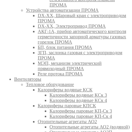
ПРОМА
Устройства автоматизации ПРОМА
DX-XX, Шаровый кран c электроприводом
ПРОМА
DX-XX, Электропривод ПРОМА
АКГ-1А, прибор автоматического контроля
герметичности запорной арматуры газовых
горелок ПРОМА
БП, блок питания ПРОМА
ЗГП, заслонка газовая с электроприводом
ПРОМА
МЭП, механизм электрический
прямоходный ПРОМА
Реле протока ПРОМА
Вентиляторы
Тепловое оборудование
Калориферы водяные КСК
Калориферы водяные КСк 3
Калориферы водяные КСк 4
Калориферы паровые КПСК
Калориферы паровые КП-Ск 3
Калориферы паровые КП-Ск 4
Отопительные агрегаты АО2
Отопительные агрегаты АО2 (водяной)