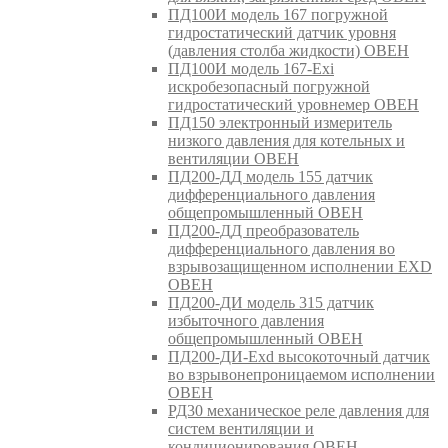
ПД100И модель 167 погружной
гидростатический датчик уровня
(давления столба жидкости) ОВЕН
ПД100И модель 167-Exi
искробезопасный погружной
гидростатический уровнемер ОВЕН
ПД150 электронный измеритель
низкого давления для котельных и
вентиляции ОВЕН
ПД200-ДД модель 155 датчик
дифференциального давления
общепромышленный ОВЕН
ПД200-ДД преобразователь
дифференциального давления во
взрывозащищенном исполнении EXD
ОВЕН
ПД200-ДИ модель 315 датчик
избыточного давления
общепромышленный ОВЕН
ПД200-ДИ-Exd высокоточный датчик
во взрывонепроницаемом исполнении
ОВЕН
РД30 механическое реле давления для
систем вентиляции и
кондиционирования ОВЕН