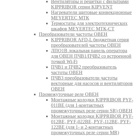
Вентиляторы и решетки с фильтрами
KIPPRIBOR серии KIPVENT
Нагреватели щитовые конвекционные
MEYERTEC МТК
Термостаты для электротехнических
шкафов MEYERTEC МТК-СТ
Преобразователи частоты ОВЕН
KIPPRIBOR AFD-L бюджетная серия
преобразователей частоты ОВЕН
ЛПО1В локальная панель оператора
для ОВЕН ПЧВ1/ПЧВ2 со встроенной
точкой Wi-Fi
ПЧВ1 и ПЧВ2 преобразователь
частоты ОВЕН
ПЧВ3 преобразователи частоты
векторные для насосов и вентиляторов
ОВЕН
Промежуточные реле ОВЕН
Монтажные колодки KIPPRIBOR PYF-
011BE (для 1-контактных
промежуточных реле серии SR) ОВЕН
Монтажные колодки KIPPRIBOR PYF-
012BE, PYF-022BE, PYF-112BE, PYF-
122BE (для 1- и 2-контактных
промежуточных реле серии MR)