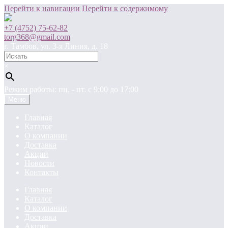
Перейти к навигации
Перейти к содержимому
+7 (4752) 75-62-82
torg368@gmail.com
г. Тамбов, ул. 3-я Линия, д. 18
×
Режим работы: пн. - пт. c 9:00 до 17:00
Меню
Главная
Каталог
О компании
Доставка
Акции
Новости
Контакты
Главная
Каталог
О компании
Доставка
Акции