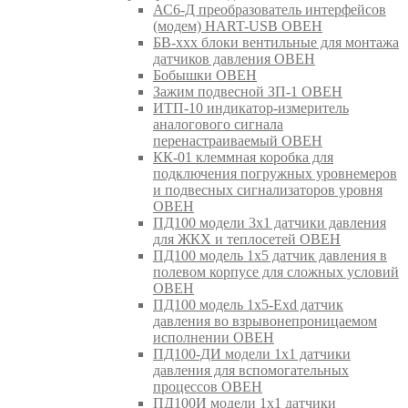
АС6-Д преобразователь интерфейсов
(модем) HART-USB ОВЕН
БВ-ххх блоки вентильные для монтажа
датчиков давления ОВЕН
Бобышки ОВЕН
Зажим подвесной ЗП-1 ОВЕН
ИТП-10 индикатор-измеритель
аналогового сигнала
перенастраиваемый ОВЕН
КК-01 клеммная коробка для
подключения погружных уровнемеров
и подвесных сигнализаторов уровня
ОВЕН
ПД100 модели 3х1 датчики давления
для ЖКХ и теплосетей ОВЕН
ПД100 модель 1х5 датчик давления в
полевом корпусе для сложных условий
ОВЕН
ПД100 модель 1х5-Exd датчик
давления во взрывонепроницаемом
исполнении ОВЕН
ПД100-ДИ модели 1х1 датчики
давления для вспомогательных
процессов ОВЕН
ПД100И модели 1х1 датчики