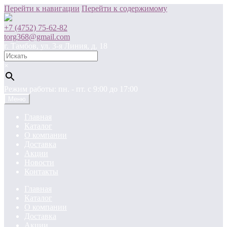
Перейти к навигации
Перейти к содержимому
+7 (4752) 75-62-82
torg368@gmail.com
г. Тамбов, ул. 3-я Линия, д. 18
×
Режим работы: пн. - пт. c 9:00 до 17:00
Меню
Главная
Каталог
О компании
Доставка
Акции
Новости
Контакты
Главная
Каталог
О компании
Доставка
Акции