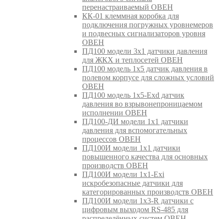
перенастраиваемый ОВЕН
КК-01 клеммная коробка для
подключения погружных уровнемеров
и подвесных сигнализаторов уровня
ОВЕН
ПД100 модели 3х1 датчики давления
для ЖКХ и теплосетей ОВЕН
ПД100 модель 1х5 датчик давления в
полевом корпусе для сложных условий
ОВЕН
ПД100 модель 1х5-Exd датчик
давления во взрывонепроницаемом
исполнении ОВЕН
ПД100-ДИ модели 1х1 датчики
давления для вспомогательных
процессов ОВЕН
ПД100И модели 1х1 датчики
повышенного качества для основных
производств ОВЕН
ПД100И модели 1х1-Exi
искробезопасные датчики для
категорированных производств ОВЕН
ПД100И модели 1х3-R датчики с
цифровым выходом RS-485 для
распределённых систем ОВЕН