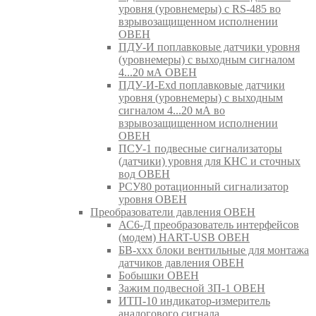
уровня (уровнемеры) с RS-485 во
взрывозащищенном исполнении
ОВЕН
ПДУ-И поплавковые датчики уровня
(уровнемеры) с выходным сигналом
4...20 мА ОВЕН
ПДУ-И-Exd поплавковые датчики
уровня (уровнемеры) с выходным
сигналом 4...20 мА во
взрывозащищенном исполнении
ОВЕН
ПСУ-1 подвесные сигнализаторы
(датчики) уровня для КНС и сточных
вод ОВЕН
РСУ80 ротационный сигнализатор
уровня ОВЕН
Преобразователи давления ОВЕН
АС6-Д преобразователь интерфейсов
(модем) HART-USB ОВЕН
БВ-ххх блоки вентильные для монтажа
датчиков давления ОВЕН
Бобышки ОВЕН
Зажим подвесной ЗП-1 ОВЕН
ИТП-10 индикатор-измеритель
аналогового сигнала