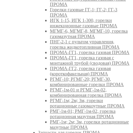
ПРОМА
Горелки газовые ГГ-1; ГГ-2; ГГ-3
ПРОМА
ИГК 1-15, ИГК 1-300, горелки
инжекционные газовые ПРОМА
МГМГ-6, МГМГ-8, МГМГ-10, горелка
газомазутная ПРОМА
ПНГ-2-1 с пультом управления,
горелка жидкотопливная ПРОМА
ПРОМА-ГГ1, горелка газовая ПРОМА
ПРОМА-ГГ1, горелка газовая с
монтажной трубой (сводовая) ПРОМА
ПРОМА-ГГ2, горелка газовая
(короткофакельная) ПРОМА
РГМГ-10; РГМГ-20; РГМГ-30,
комбинированные горелки ПРОМА
РГМГ-1м-01 и РГМГ-1м-02,
комбинированная горелка ПРОМА
РГМГ-1м; 2м; 3м, горелки
ротационные газомазутные ПРОМА
РМГ-1м-01; РМГ-1м-02, горелка
ротационная мазутная ПРОМА
РМГ-1м; 2м; 3м, горелки ротационные
мазутные ПРОМА
Запчасти для горелок ПРОМА