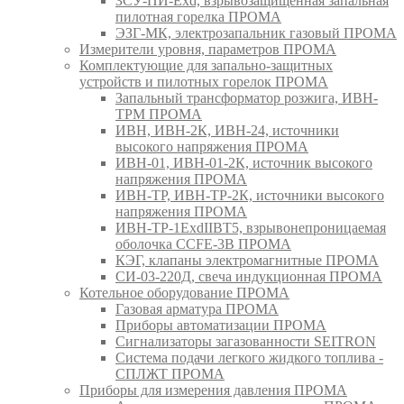
ЗСУ-ПИ-Exd, взрывозащищенная запальная
пилотная горелка ПРОМА
ЭЗГ-МК, электрозапальник газовый ПРОМА
Измерители уровня, параметров ПРОМА
Комплектующие для запально-защитных
устройств и пилотных горелок ПРОМА
Запальный трансформатор розжига, ИВН-
ТРМ ПРОМА
ИВН, ИВН-2К, ИВН-24, источники
высокого напряжения ПРОМА
ИВН-01, ИВН-01-2К, источник высокого
напряжения ПРОМА
ИВН-ТР, ИВН-ТР-2К, источники высокого
напряжения ПРОМА
ИВН-ТР-1ExdIIBT5, взрывонепроницаемая
оболочка CCFE-3B ПРОМА
КЭГ, клапаны электромагнитные ПРОМА
СИ-03-220Д, свеча индукционная ПРОМА
Котельное оборудование ПРОМА
Газовая арматура ПРОМА
Приборы автоматизации ПРОМА
Сигнализаторы загазованности SEITRON
Система подачи легкого жидкого топлива -
СПЛЖТ ПРОМА
Приборы для измерения давления ПРОМА