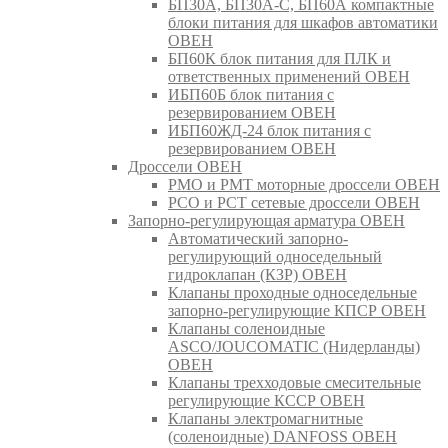
БП30А, БП30А-С, БП60А компактные
блоки питания для шкафов автоматики
ОВЕН
БП60К блок питания для ПЛК и
ответственных применений ОВЕН
ИБП60Б блок питания с
резервированием ОВЕН
ИБП60ЖД-24 блок питания с
резервированием ОВЕН
Дроссели ОВЕН
РМО и РМТ моторные дроссели ОВЕН
РСО и РСТ сетевые дроссели ОВЕН
Запорно-регулирующая арматура ОВЕН
Автоматический запорно-
регулирующий односедельный
гидроклапан (КЗР) ОВЕН
Клапаны проходные односедельные
запорно-регулирующие КПСР ОВЕН
Клапаны соленоидные
ASCO/JOUCOMATIC (Нидерланды)
ОВЕН
Клапаны трехходовые смесительные
регулирующие КССР ОВЕН
Клапаны электромагнитные
(соленоидные) DANFOSS ОВЕН