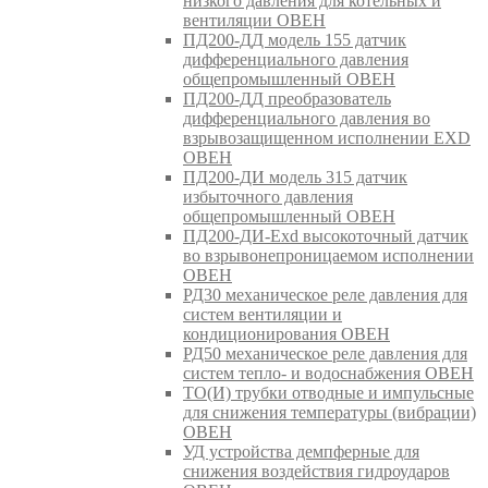
низкого давления для котельных и
вентиляции ОВЕН
ПД200-ДД модель 155 датчик
дифференциального давления
общепромышленный ОВЕН
ПД200-ДД преобразователь
дифференциального давления во
взрывозащищенном исполнении EXD
ОВЕН
ПД200-ДИ модель 315 датчик
избыточного давления
общепромышленный ОВЕН
ПД200-ДИ-Exd высокоточный датчик
во взрывонепроницаемом исполнении
ОВЕН
РД30 механическое реле давления для
систем вентиляции и
кондиционирования ОВЕН
РД50 механическое реле давления для
систем тепло- и водоснабжения ОВЕН
ТО(И) трубки отводные и импульсные
для снижения температуры (вибрации)
ОВЕН
УД устройства демпферные для
снижения воздействия гидроударов