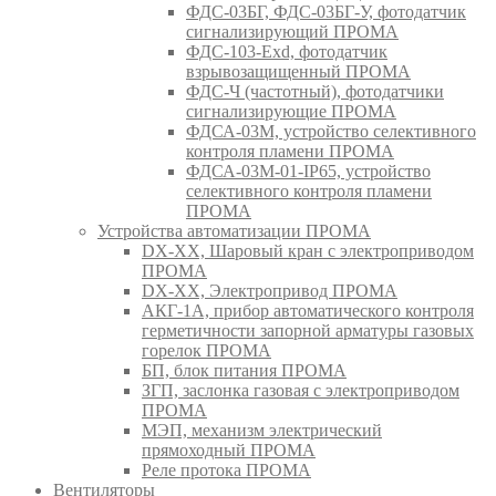
ФДС-03БГ, ФДС-03БГ-У, фотодатчик
сигнализирующий ПРОМА
ФДС-103-Ехd, фотодатчик
взрывозащищенный ПРОМА
ФДС-Ч (частотный), фотодатчики
сигнализирующие ПРОМА
ФДСА-03М, устройство селективного
контроля пламени ПРОМА
ФДСА-03М-01-IP65, устройство
селективного контроля пламени
ПРОМА
Устройства автоматизации ПРОМА
DX-XX, Шаровый кран c электроприводом
ПРОМА
DX-XX, Электропривод ПРОМА
АКГ-1А, прибор автоматического контроля
герметичности запорной арматуры газовых
горелок ПРОМА
БП, блок питания ПРОМА
ЗГП, заслонка газовая с электроприводом
ПРОМА
МЭП, механизм электрический
прямоходный ПРОМА
Реле протока ПРОМА
Вентиляторы