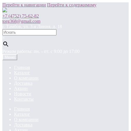
Перейти к навигации
Перейти к содержимому
+7 (4752) 75-62-82
torg368@gmail.com
г. Тамбов, ул. 3-я Линия, д. 18
×
Режим работы: пн. - пт. c 9:00 до 17:00
Меню
Главная
Каталог
О компании
Доставка
Акции
Новости
Контакты
Главная
Каталог
О компании
Доставка
Акции