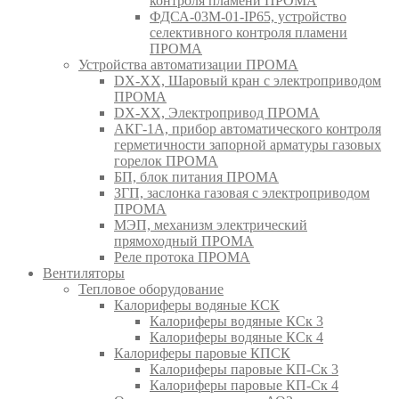
контроля пламени ПРОМА
ФДСА-03М-01-IP65, устройство
селективного контроля пламени
ПРОМА
Устройства автоматизации ПРОМА
DX-XX, Шаровый кран c электроприводом
ПРОМА
DX-XX, Электропривод ПРОМА
АКГ-1А, прибор автоматического контроля
герметичности запорной арматуры газовых
горелок ПРОМА
БП, блок питания ПРОМА
ЗГП, заслонка газовая с электроприводом
ПРОМА
МЭП, механизм электрический
прямоходный ПРОМА
Реле протока ПРОМА
Вентиляторы
Тепловое оборудование
Калориферы водяные КСК
Калориферы водяные КСк 3
Калориферы водяные КСк 4
Калориферы паровые КПСК
Калориферы паровые КП-Ск 3
Калориферы паровые КП-Ск 4