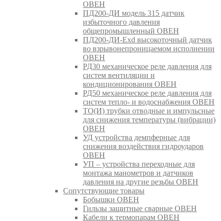
ОВЕН
ПД200-ДИ модель 315 датчик
избыточного давления
общепромышленный ОВЕН
ПД200-ДИ-Exd высокоточный датчик
во взрывонепроницаемом исполнении
ОВЕН
РД30 механическое реле давления для
систем вентиляции и
кондиционирования ОВЕН
РД50 механическое реле давления для
систем тепло- и водоснабжения ОВЕН
ТО(И) трубки отводные и импульсные
для снижения температуры (вибрации)
ОВЕН
УД устройства демпферные для
снижения воздействия гидроударов
ОВЕН
УП – устройства переходные для
монтажа манометров и датчиков
давления на другие резьбы ОВЕН
Сопутствующие товары
Бобышки ОВЕН
Гильзы защитные сварные ОВЕН
Кабели к термопарам ОВЕН