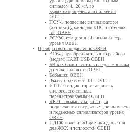
уровня (уровнемеры) с выходным
сигналом 4...20 мА во
взрывозащищенном исполнении
ОВЕН
ПСУ-1 подвесные сигнализаторы
(датчики) уровня для КНС и сточных
вод ОВЕН
РСУ80 ротационный сигнализатор
уровня ОВЕН
Преобразователи давления ОВЕН
АС6-Д преобразователь интерфейсов
(модем) HART-USB ОВЕН
БВ-ххх блоки вентильные для монтажа
датчиков давления ОВЕН
Бобышки ОВЕН
Зажим подвесной ЗП-1 ОВЕН
ИТП-10 индикатор-измеритель
аналогового сигнала
перенастраиваемый ОВЕН
КК-01 клеммная коробка для
подключения погружных уровнемеров
и подвесных сигнализаторов уровня
ОВЕН
ПД100 модели 3х1 датчики давления
для ЖКХ и теплосетей ОВЕН