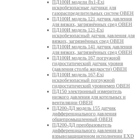
ПД100И модели 8х1-Exi
искробезопасные датчики для
газораспределительных систем ОВЕН
ПД100И модель 121 датчик давления
для вязких, загрязнённых сред ОВЕН
ПД100И модель 121-Exi
искробезопасный датчик давления для
вязких, загрязнённых сред ОВЕН
ПД100И модель 141 датчик давления
для вязких, загрязнённых сред ОВЕН
ПД100И модель 167 погружной
гидростатический датчик уровня
(давления столба жидкости) ОВЕН
ПД100И модель 167-Exi
искробезопасный погружной
гидростатический уровнемер ОВЕН
ПД150 электронный измеритель
низкого давления для котельных и
вентиляции ОВЕН
ПД200-ДД модель 155 датчик
дифференциального давления
общепромышленный ОВЕН
ПД200-ДД преобразователь
дифференциального давления во
взрывозащищенном исполнении EXD