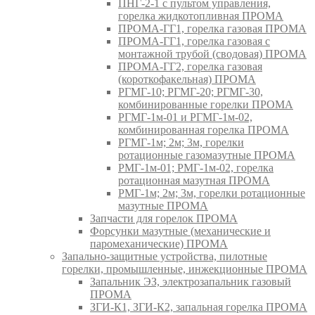
ПНГ-2-1 с пультом управления,
горелка жидкотопливная ПРОМА
ПРОМА-ГГ1, горелка газовая ПРОМА
ПРОМА-ГГ1, горелка газовая с
монтажной трубой (сводовая) ПРОМА
ПРОМА-ГГ2, горелка газовая
(короткофакельная) ПРОМА
РГМГ-10; РГМГ-20; РГМГ-30,
комбинированные горелки ПРОМА
РГМГ-1м-01 и РГМГ-1м-02,
комбинированная горелка ПРОМА
РГМГ-1м; 2м; 3м, горелки
ротационные газомазутные ПРОМА
РМГ-1м-01; РМГ-1м-02, горелка
ротационная мазутная ПРОМА
РМГ-1м; 2м; 3м, горелки ротационные
мазутные ПРОМА
Запчасти для горелок ПРОМА
Форсунки мазутные (механические и
паромеханические) ПРОМА
Запально-защитные устройства, пилотные
горелки, промышленные, инжекционные ПРОМА
Запальник ЭЗ, электрозапальник газовый
ПРОМА
ЗГИ-К1, ЗГИ-К2, запальная горелка ПРОМА