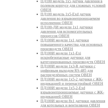
ПД100 модель 1х5 датчик давления в
полевом корпусе для сложных условий
ОВЕН
ПД100 модель 1х5-Exd датчик
давления во взрывонепроницаемом
исполнении ОВЕН
ПД100-ДИ модели 1х1 датчики
давления для вспомогательных
процессов ОВЕН
ПД100И модели 1х1 датчики
повышенного качества для основных
производств ОВЕН
ПД100И модели 1х1-Exi
искробезопасные датчики для
категорированных производств ОВЕН
ПД100И модели 1х3-R датчики с
цифровым выходом RS-485 для
распределённых систем ОВЕН
ПД100И модели 1х5-2 датчики с ЖК-
индикацией и перенастройкой ОВЕН
ПД100И модели 1х5-2-Exd
взрывонепроницаемые датчики с ЖК-
индикацией ОВЕН
ПД100И модели 8х1 датчики давления
для котельных и вентиляции ОВЕН