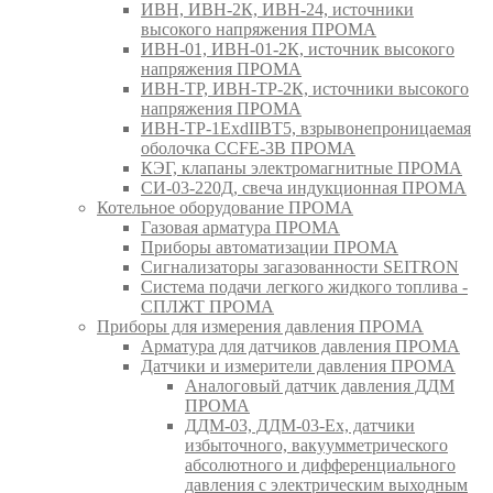
ИВН, ИВН-2К, ИВН-24, источники
высокого напряжения ПРОМА
ИВН-01, ИВН-01-2К, источник высокого
напряжения ПРОМА
ИВН-ТР, ИВН-ТР-2К, источники высокого
напряжения ПРОМА
ИВН-ТР-1ExdIIBT5, взрывонепроницаемая
оболочка CCFE-3B ПРОМА
КЭГ, клапаны электромагнитные ПРОМА
СИ-03-220Д, свеча индукционная ПРОМА
Котельное оборудование ПРОМА
Газовая арматура ПРОМА
Приборы автоматизации ПРОМА
Сигнализаторы загазованности SEITRON
Система подачи легкого жидкого топлива -
СПЛЖТ ПРОМА
Приборы для измерения давления ПРОМА
Арматура для датчиков давления ПРОМА
Датчики и измерители давления ПРОМА
Аналоговый датчик давления ДДМ
ПРОМА
ДДМ-03, ДДМ-03-Ех, датчики
избыточного, вакуумметрического
абсолютного и дифференциального
давления с электрическим выходным