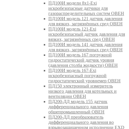
ПД100И модели 8х1-Exi
искробезопасные датчики для
газораспределительных систем ОВЕН
ПД100И модель 121 датчик давления
для вязких, загрязнённых сред ОВЕН
ПД100И модель 121-Exi
искробезопасный датчик давления для
вязких, загрязнённых сред ОВЕН
ПД100И модель 141 датчик давления
для вязких, загрязнённых сред ОВЕН
ПД100И модель 167 погружной
гидростатический датчик уровня
(давления столба жидкости) ОВЕН
ПД100И модель 167-Exi
искробезопасный погружной
гидростатический уровнемер ОВЕН
ПД150 электронный измеритель
низкого давления для котельных и
вентиляции ОВЕН
ПД200-ДД модель 155 датчик
дифференциального давления
общепромышленный ОВЕН
ПД200-ДД преобразователь
дифференциального давления во
взрывозащищенном исполнении EXD