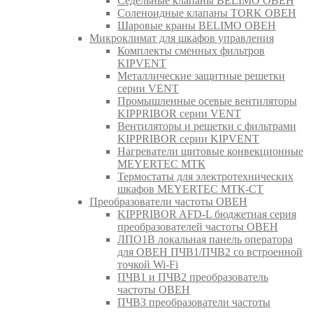
Седельные клапаны BELIMO ОВЕН
Соленоидные клапаны TORK ОВЕН
Шаровые краны BELIMO ОВЕН
Микроклимат для шкафов управления
Комплекты сменных фильтров
KIPVENT
Металлические защитные решетки
серии VENT
Промышленные осевые вентиляторы
KIPPRIBOR серии VENT
Вентиляторы и решетки с фильтрами
KIPPRIBOR серии KIPVENT
Нагреватели щитовые конвекционные
MEYERTEC МТК
Термостаты для электротехнических
шкафов MEYERTEC МТК-СТ
Преобразователи частоты ОВЕН
KIPPRIBOR AFD-L бюджетная серия
преобразователей частоты ОВЕН
ЛПО1В локальная панель оператора
для ОВЕН ПЧВ1/ПЧВ2 со встроенной
точкой Wi-Fi
ПЧВ1 и ПЧВ2 преобразователь
частоты ОВЕН
ПЧВ3 преобразователи частоты