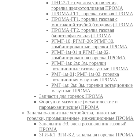
ПНГ-2-1 с пультом управления,
горелка жидкотопливная ПРОМА
ПРОМА-ГГ1, горелка газовая ПРОМА
ПРОМА-ГГ1, горелка газовая с
монтажной трубой (сводовая) ПРОМА
ПРОМА-ГГ2, горелка газовая
(короткофакельная) ПРОМА
РГМГ-10; РГМГ-20; РГМГ-30,
комбинированные горелки ПРОМА
РГМГ-1м-01 и РГМГ-1м-02,
комбинированная горелка ПРОМА
РГМГ-1м; 2м; 3м, горелки
ротационные газомазутные ПРОМА
РМГ-1м-01; РМГ-1м-02, горелка
ротационная мазутная ПРОМА
РМГ-1м; 2м; 3м, горелки ротационные
мазутные ПРОМА
Запчасти для горелок ПРОМА
Форсунки мазутные (механические и
паромеханические) ПРОМА
Запально-защитные устройства, пилотные
горелки, промышленные, инжекционные ПРОМА
Запальник ЭЗ, электрозапальник газовый
ПРОМА
ЗГИ-К1, ЗГИ-К2, запальная горелка ПРОМА