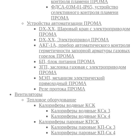
контроля пламени ПРОМА
ФДСА-03М-01-IP65, устройство
селективного контроля пламени
ПРОМА
Устройства автоматизации ПРОМА
DX-XX, Шаровый кран c электроприводом
ПРОМА
DX-XX, Электропривод ПРОМА
АКГ-1А, прибор автоматического контроля
герметичности запорной арматуры газовых
горелок ПРОМА
БП, блок питания ПРОМА
ЗГП, заслонка газовая с электроприводом
ПРОМА
МЭП, механизм электрический
прямоходный ПРОМА
Реле протока ПРОМА
Вентиляторы
Тепловое оборудование
Калориферы водяные КСК
Калориферы водяные КСк 3
Калориферы водяные КСк 4
Калориферы паровые КПСК
Калориферы паровые КП-Ск 3
Калориферы паровые КП-Ск 4