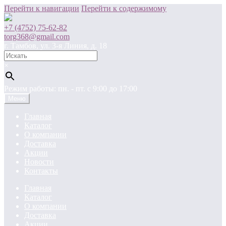
Перейти к навигации
Перейти к содержимому
+7 (4752) 75-62-82
torg368@gmail.com
г. Тамбов, ул. 3-я Линия, д. 18
×
Режим работы: пн. - пт. c 9:00 до 17:00
Меню
Главная
Каталог
О компании
Доставка
Акции
Новости
Контакты
Главная
Каталог
О компании
Доставка
Акции