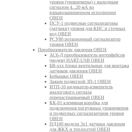
уровня (уровнемеры) с выходным
сигналом 4...20 мА во
взрывозащищенном исполнении
ОВЕН
ПСУ-1 подвесные сигнализаторы
(датчики) уровня для КНС и сточных
вод ОВЕН
РСУ80 ротационный сигнализатор
уровня ОВЕН
Преобразователи давления ОВЕН
АС6-Д преобразователь интерфейсов
(модем) HART-USB ОВЕН
БВ-ххх блоки вентильные для монтажа
датчиков давления ОВЕН
Бобышки ОВЕН
Зажим подвесной ЗП-1 ОВЕН
ИТП-10 индикатор-измеритель
аналогового сигнала
перенастраиваемый ОВЕН
КК-01 клеммная коробка для
подключения погружных уровнемеров
и подвесных сигнализаторов уровня
ОВЕН
ПД100 модели 3х1 датчики давления
для ЖКХ и теплосетей ОВЕН