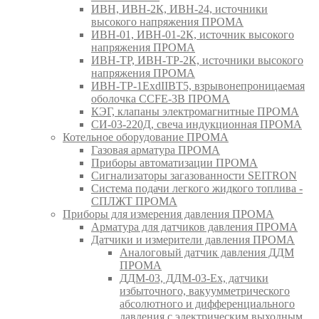
ИВН, ИВН-2К, ИВН-24, источники
высокого напряжения ПРОМА
ИВН-01, ИВН-01-2К, источник высокого
напряжения ПРОМА
ИВН-ТР, ИВН-ТР-2К, источники высокого
напряжения ПРОМА
ИВН-ТР-1ExdIIBT5, взрывонепроницаемая
оболочка CCFE-3B ПРОМА
КЭГ, клапаны электромагнитные ПРОМА
СИ-03-220Д, свеча индукционная ПРОМА
Котельное оборудование ПРОМА
Газовая арматура ПРОМА
Приборы автоматизации ПРОМА
Сигнализаторы загазованности SEITRON
Система подачи легкого жидкого топлива -
СПЛЖТ ПРОМА
Приборы для измерения давления ПРОМА
Арматура для датчиков давления ПРОМА
Датчики и измерители давления ПРОМА
Аналоговый датчик давления ДДМ
ПРОМА
ДДМ-03, ДДМ-03-Ех, датчики
избыточного, вакуумметрического
абсолютного и дифференциального
давления с электрическим выходным