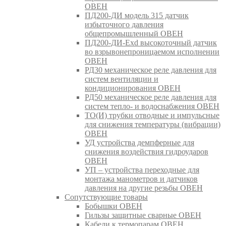
ОВЕН
ПД200-ДИ модель 315 датчик
избыточного давления
общепромышленный ОВЕН
ПД200-ДИ-Exd высокоточный датчик
во взрывонепроницаемом исполнении
ОВЕН
РД30 механическое реле давления для
систем вентиляции и
кондиционирования ОВЕН
РД50 механическое реле давления для
систем тепло- и водоснабжения ОВЕН
ТО(И) трубки отводные и импульсные
для снижения температуры (вибрации)
ОВЕН
УД устройства демпферные для
снижения воздействия гидроударов
ОВЕН
УП – устройства переходные для
монтажа манометров и датчиков
давления на другие резьбы ОВЕН
Сопутствующие товары
Бобышки ОВЕН
Гильзы защитные сварные ОВЕН
Кабели к термопарам ОВЕН