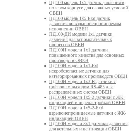
ПД100 модель 1х5 датчик давления в
полевом корпусе для сложных условий
ОВЕН
ПД100 модель 1х5-Exd датчик
давления во взрывонепроницаемом
исполнении ОВЕН
ПД100-ДИ модели 1х1 датчики
давления для вспомогательных
процессов ОВЕН
ПД100И модели 1х1 датчики
повышенного качества для основных
производств ОВЕН
ПД100И модели 1х1-Exi
искробезопасные датчики для
категорированных производств ОВЕН
ПД100И модели 1х3-R датчики с
цифровым выходом RS-485 для
распределённых систем ОВЕН
ПД100И модели 1х5-2 датчики с ЖК-
индикацией и перенастройкой ОВЕН
ПД100И модели 1х5-2-Exd
взрывонепроницаемые датчики с ЖК-
индикацией ОВЕН
ПД100И модели 8х1 датчики давления
для котельных и вентиляции ОВЕН