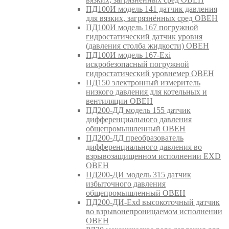
ПД100И модель 141 датчик давления
для вязких, загрязнённых сред ОВЕН
ПД100И модель 167 погружной
гидростатический датчик уровня
(давления столба жидкости) ОВЕН
ПД100И модель 167-Exi
искробезопасный погружной
гидростатический уровнемер ОВЕН
ПД150 электронный измеритель
низкого давления для котельных и
вентиляции ОВЕН
ПД200-ДД модель 155 датчик
дифференциального давления
общепромышленный ОВЕН
ПД200-ДД преобразователь
дифференциального давления во
взрывозащищенном исполнении EXD
ОВЕН
ПД200-ДИ модель 315 датчик
избыточного давления
общепромышленный ОВЕН
ПД200-ДИ-Exd высокоточный датчик
во взрывонепроницаемом исполнении
ОВЕН