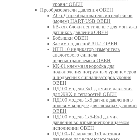
уровня ОВЕН
Преобразователи давления ОВЕН
АС6-Д преобразователь интерфейсов
(модем) HART-USB ОВЕН
БВ-ххх блоки вентильные для монтажа
датчиков давления ОВЕН
Бобышки ОВЕН
Зажим подвесной ЗП-1 ОВЕН
ИТП-10 индикатор-измеритель
аналогового сигнала
перенастраиваемый ОВЕН
КК-01 клеммная коробка для
подключения погружных уровнемеров
и подвесных сигнализаторов уровня
ОВЕН
ПД100 модели 3х1 датчики давления
для ЖКХ и теплосетей ОВЕН
ПД100 модель 1х5 датчик давления в
полевом корпусе для сложных условий
ОВЕН
ПД100 модель 1х5-Exd датчик
давления во взрывонепроницаемом
исполнении ОВЕН
ПД100-ДИ модели 1х1 датчики
давления для вспомогательных