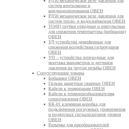
РД30 механическое реле давления для
систем вентиляции и
кондиционирования ОВЕН
РД50 механическое реле давления для
систем тепло- и водоснабжения ОВЕН
ТО(И) трубки отводные и импульсные
для снижения температуры (вибрации)
ОВЕН
УД устройства демпферные для
снижения воздействия гидроударов
ОВЕН
УП – устройства переходные для
монтажа манометров и датчиков
давления на другие резьбы ОВЕН
Сопутствующие товары
Бобышки ОВЕН
Гильзы защитные сварные ОВЕН
Кабели к термопарам ОВЕН
Кабели к термопреобразователям
сопротивления ОВЕН
КК-01 клеммная коробка для
подключения погружных уровнемеров
и подвесных сигнализаторов уровня
ОВЕН
Разъемы для преобразователей