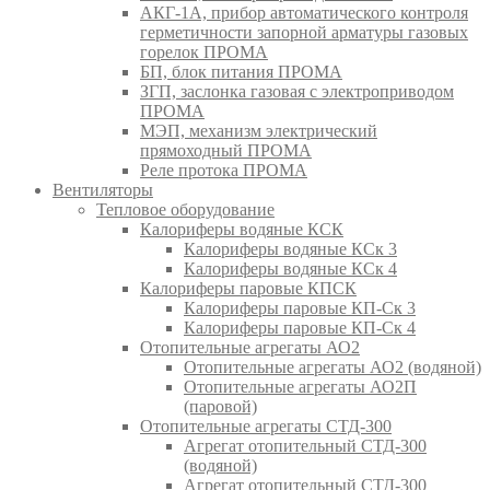
АКГ-1А, прибор автоматического контроля
герметичности запорной арматуры газовых
горелок ПРОМА
БП, блок питания ПРОМА
ЗГП, заслонка газовая с электроприводом
ПРОМА
МЭП, механизм электрический
прямоходный ПРОМА
Реле протока ПРОМА
Вентиляторы
Тепловое оборудование
Калориферы водяные КСК
Калориферы водяные КСк 3
Калориферы водяные КСк 4
Калориферы паровые КПСК
Калориферы паровые КП-Ск 3
Калориферы паровые КП-Ск 4
Отопительные агрегаты АО2
Отопительные агрегаты АО2 (водяной)
Отопительные агрегаты АО2П
(паровой)
Отопительные агрегаты СТД-300
Агрегат отопительный СТД-300
(водяной)
Агрегат отопительный СТД-300