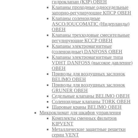
гидроклапан (КЗР) ОВЕН
Клапаны проходные односедельные
запорно-регулирующие КПСР ОВЕН
Клапаны соленоидные
ASCO/JOUCOMATIC (Нидерланды)
ОВЕН
Клапаны трехходовые смесительные
регулирующие КССР ОВЕН
Клапаны электромагнитные
(соленоидные) DANFOSS ОВЕН
Клапаны электромагнитные типа
VDHT DANFOSS (высокое давление)
ОВЕН
Приводы для воздушных заслонок
BELIMO ОВЕН
Приводы для воздушных заслонок
GRUNER ОВЕН
Седельные клапаны BELIMO ОВЕН
Соленоидные клапаны TORK ОВЕН
Шаровые краны BELIMO ОВЕН
Микроклимат для шкафов управления
Комплекты сменных фильтров
KIPVENT
Металлические защитные решетки
серии VENT