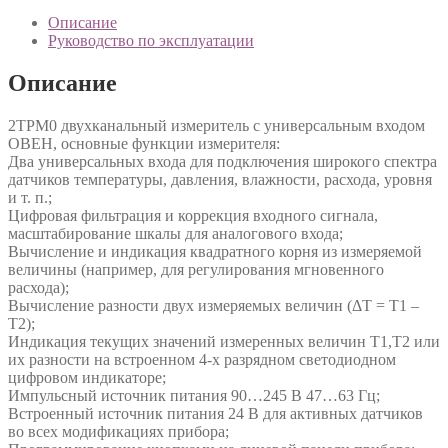
Описание
Руководство по эксплуатации
Описание
2ТРМ0 двухканальный измеритель с универсальным входом
ОВЕН, основные функции измерителя:
Два универсальных входа для подключения широкого спектра
датчиков температуры, давления, влажности, расхода, уровня
и т. п.;
Цифровая фильтрация и коррекция входного сигнала,
масштабирование шкалы для аналогового входа;
Вычисление и индикация квадратного корня из измеряемой
величины (например, для регулирования мгновенного
расхода);
Вычисление разности двух измеряемых величин (ΔТ = Т1 –
Т2);
Индикация текущих значений измеренных величин Т1,Т2 или
их разности на встроенном 4-х разрядном светодиодном
цифровом индикаторе;
Импульсный источник питания 90…245 В 47…63 Гц;
Встроенный источник питания 24 В для активных датчиков
во всех модификациях прибора;