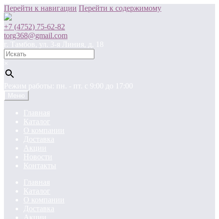
Перейти к навигации
Перейти к содержимому
+7 (4752) 75-62-82
torg368@gmail.com
г. Тамбов, ул. 3-я Линия, д. 18
×
Режим работы: пн. - пт. c 9:00 до 17:00
Меню
Главная
Каталог
О компании
Доставка
Акции
Новости
Контакты
Главная
Каталог
О компании
Доставка
Акции