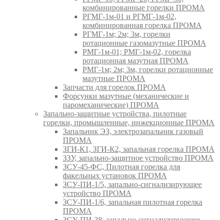
комбинированные горелки ПРОМА
РГМГ-1м-01 и РГМГ-1м-02,
комбинированная горелка ПРОМА
РГМГ-1м; 2м; 3м, горелки
ротационные газомазутные ПРОМА
РМГ-1м-01; РМГ-1м-02, горелка
ротационная мазутная ПРОМА
РМГ-1м; 2м; 3м, горелки ротационные
мазутные ПРОМА
Запчасти для горелок ПРОМА
Форсунки мазутные (механические и
паромеханические) ПРОМА
Запально-защитные устройства, пилотные
горелки, промышленные, инжекционные ПРОМА
Запальник ЭЗ, электрозапальник газовый
ПРОМА
ЗГИ-К1, ЗГИ-К2, запальная горелка ПРОМА
ЗЗУ, запально-защитное устройство ПРОМА
ЗСУ-45-ФС, Пилотная горелка для
факельных установок ПРОМА
ЗСУ-ПИ-1/5, запально-сигнализирующее
устройство ПРОМА
ЗСУ-ПИ-1/6, запальная пилотная горелка
ПРОМА
ЗСУ-ПИ-38, запально-сигнализирующее