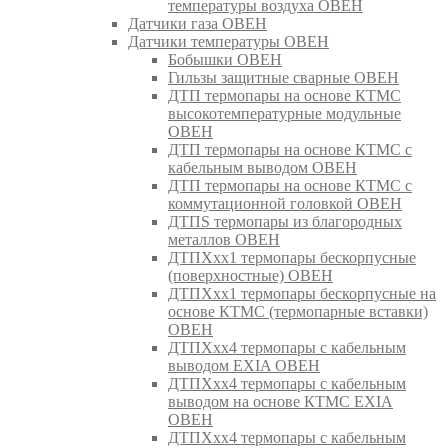
температуры воздуха ОВЕН
Датчики газа ОВЕН
Датчики температуры ОВЕН
Бобышки ОВЕН
Гильзы защитные сварные ОВЕН
ДТП термопары на основе КТМС
высокотемпературные модульные
ОВЕН
ДТП термопары на основе КТМС с
кабельным выводом ОВЕН
ДТП термопары на основе КТМС с
коммутационной головкой ОВЕН
ДТПS термопары из благородных
металлов ОВЕН
ДТПХхх1 термопары бескорпусные
(поверхностные) ОВЕН
ДТПХхх1 термопары бескорпусные на
основе КТМС (термопарные вставки)
ОВЕН
ДТПХхх4 термопары с кабельным
выводом EXIA ОВЕН
ДТПХхх4 термопары с кабельным
выводом на основе КТМС EXIA
ОВЕН
ДТПХхх4 термопары с кабельным