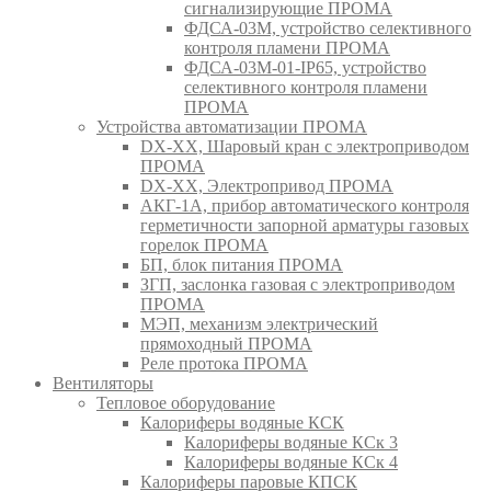
сигнализирующие ПРОМА
ФДСА-03М, устройство селективного
контроля пламени ПРОМА
ФДСА-03М-01-IP65, устройство
селективного контроля пламени
ПРОМА
Устройства автоматизации ПРОМА
DX-XX, Шаровый кран c электроприводом
ПРОМА
DX-XX, Электропривод ПРОМА
АКГ-1А, прибор автоматического контроля
герметичности запорной арматуры газовых
горелок ПРОМА
БП, блок питания ПРОМА
ЗГП, заслонка газовая с электроприводом
ПРОМА
МЭП, механизм электрический
прямоходный ПРОМА
Реле протока ПРОМА
Вентиляторы
Тепловое оборудование
Калориферы водяные КСК
Калориферы водяные КСк 3
Калориферы водяные КСк 4
Калориферы паровые КПСК