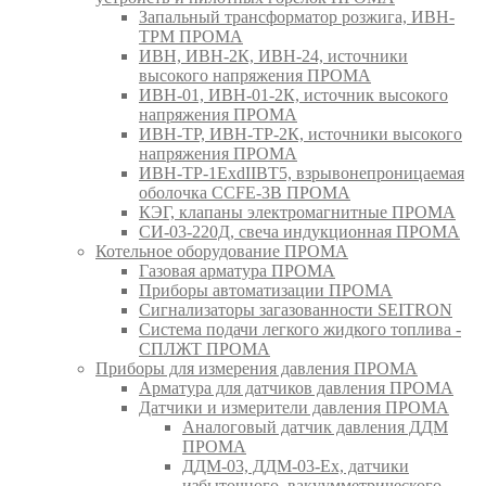
Запальный трансформатор розжига, ИВН-
ТРМ ПРОМА
ИВН, ИВН-2К, ИВН-24, источники
высокого напряжения ПРОМА
ИВН-01, ИВН-01-2К, источник высокого
напряжения ПРОМА
ИВН-ТР, ИВН-ТР-2К, источники высокого
напряжения ПРОМА
ИВН-ТР-1ExdIIBT5, взрывонепроницаемая
оболочка CCFE-3B ПРОМА
КЭГ, клапаны электромагнитные ПРОМА
СИ-03-220Д, свеча индукционная ПРОМА
Котельное оборудование ПРОМА
Газовая арматура ПРОМА
Приборы автоматизации ПРОМА
Сигнализаторы загазованности SEITRON
Система подачи легкого жидкого топлива -
СПЛЖТ ПРОМА
Приборы для измерения давления ПРОМА
Арматура для датчиков давления ПРОМА
Датчики и измерители давления ПРОМА
Аналоговый датчик давления ДДМ
ПРОМА
ДДМ-03, ДДМ-03-Ех, датчики
избыточного, вакуумметрического