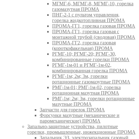
МГМГ-6, МГМГ-8, МГМГ-10, горелка
газомазутная ПРОМА
ПНГ-2-1 с пультом управления,
горелка жидкотопливная ПРОМА
ПРОМА-ГГ1, горелка газовая ПРОМА
ПРОМА-ГГ1, горелка газовая с
монтажной трубой (сводовая) ПРОМА
ПРОМА-ГГ2, горелка газовая
(короткофакельная) ПРОМА
РГМГ-10; РГМГ-20; РГМГ-30,
комбинированные горелки ПРОМА
РГМГ-1м-01 и РГМГ-1м-02,
комбинированная горелка ПРОМА
РГМГ-1м; 2м; 3м, горелки
ротационные газомазутные ПРОМА
РМГ-1м-01; РМГ-1м-02, горелка
ротационная мазутная ПРОМА
РМГ-1м; 2м; 3м, горелки ротационные
мазутные ПРОМА
Запчасти для горелок ПРОМА
Форсунки мазутные (механические и
паромеханические) ПРОМА
Запально-защитные устройства, пилотные
горелки, промышленные, инжекционные ПРОМА
Запальник ЭЗ, электрозапальник газовый