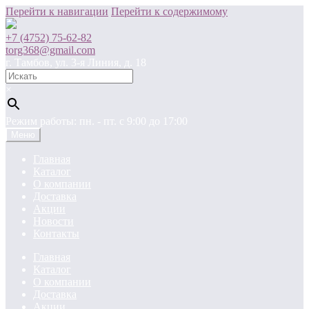
Перейти к навигации
Перейти к содержимому
+7 (4752) 75-62-82
torg368@gmail.com
г. Тамбов, ул. 3-я Линия, д. 18
×
Режим работы: пн. - пт. c 9:00 до 17:00
Меню
Главная
Каталог
О компании
Доставка
Акции
Новости
Контакты
Главная
Каталог
О компании
Доставка
Акции