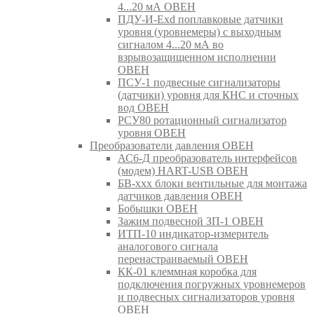
4...20 мА ОВЕН
ПДУ-И-Exd поплавковые датчики
уровня (уровнемеры) с выходным
сигналом 4...20 мА во
взрывозащищенном исполнении
ОВЕН
ПСУ-1 подвесные сигнализаторы
(датчики) уровня для КНС и сточных
вод ОВЕН
РСУ80 ротационный сигнализатор
уровня ОВЕН
Преобразователи давления ОВЕН
АС6-Д преобразователь интерфейсов
(модем) HART-USB ОВЕН
БВ-ххх блоки вентильные для монтажа
датчиков давления ОВЕН
Бобышки ОВЕН
Зажим подвесной ЗП-1 ОВЕН
ИТП-10 индикатор-измеритель
аналогового сигнала
перенастраиваемый ОВЕН
КК-01 клеммная коробка для
подключения погружных уровнемеров
и подвесных сигнализаторов уровня
ОВЕН