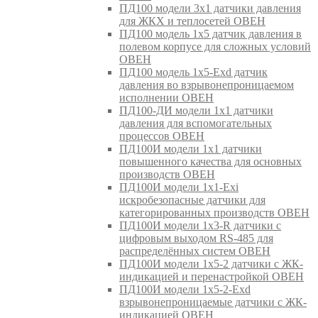
ПД100 модели 3х1 датчики давления
для ЖКХ и теплосетей ОВЕН
ПД100 модель 1х5 датчик давления в
полевом корпусе для сложных условий
ОВЕН
ПД100 модель 1х5-Exd датчик
давления во взрывонепроницаемом
исполнении ОВЕН
ПД100-ДИ модели 1х1 датчики
давления для вспомогательных
процессов ОВЕН
ПД100И модели 1х1 датчики
повышенного качества для основных
производств ОВЕН
ПД100И модели 1х1-Exi
искробезопасные датчики для
категорированных производств ОВЕН
ПД100И модели 1х3-R датчики с
цифровым выходом RS-485 для
распределённых систем ОВЕН
ПД100И модели 1х5-2 датчики с ЖК-
индикацией и перенастройкой ОВЕН
ПД100И модели 1х5-2-Exd
взрывонепроницаемые датчики с ЖК-
индикацией ОВЕН