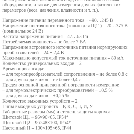
оборудовании, а также для измерения других физических
параметров (веса, давления, влажности и т. п.).
Напряжение питания переменного тока – ~90…245 В
Напряжение постоянного тока (только для Щ11) – 20…375 В
(номинальное 24 В)
Частота напряжения питания – 47…63 Гц
Потребляемая мощность – не более 7 ВА
Напряжение встроенного источника питания нормирующих
преобразователей – 24 ± 2,4 В
Максимально допустимый ток источника питания – 80 мА
Количество универсальных входов – 2
Время опроса входа:
– для термопреобразователей сопротивления – не более 0,8 с
– для других датчиков – не более 0,4 с
Предел основной приведенной погрешности измерения:
– для термоэлектрических преобразователей – ±0,5 %
– для других датчиков – ±0,25 %
Количество выходных устройств – 2
Типы выходных устройств – Р, К, С, Т, И, У
Габаритные размеры (мм) и степень защиты корпуса:
Щитовой Щ1 – 96×96×65, IP54*
Щитовой Щ2 – 96×48×100, IP54*
Настенный Н – 130×105×65, IP44