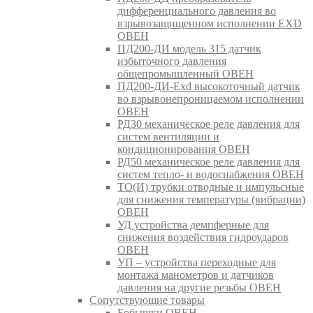
дифференциального давления во
взрывозащищенном исполнении EXD
ОВЕН
ПД200-ДИ модель 315 датчик
избыточного давления
общепромышленный ОВЕН
ПД200-ДИ-Exd высокоточный датчик
во взрывонепроницаемом исполнении
ОВЕН
РД30 механическое реле давления для
систем вентиляции и
кондиционирования ОВЕН
РД50 механическое реле давления для
систем тепло- и водоснабжения ОВЕН
ТО(И) трубки отводные и импульсные
для снижения температуры (вибрации)
ОВЕН
УД устройства демпферные для
снижения воздействия гидроударов
ОВЕН
УП – устройства переходные для
монтажа манометров и датчиков
давления на другие резьбы ОВЕН
Сопутствующие товары
Бобышки ОВЕН