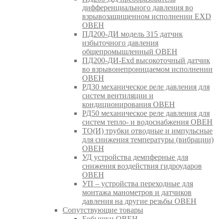
дифференциального давления во
взрывозащищенном исполнении EXD
ОВЕН
ПД200-ДИ модель 315 датчик
избыточного давления
общепромышленный ОВЕН
ПД200-ДИ-Exd высокоточный датчик
во взрывонепроницаемом исполнении
ОВЕН
РД30 механическое реле давления для
систем вентиляции и
кондиционирования ОВЕН
РД50 механическое реле давления для
систем тепло- и водоснабжения ОВЕН
ТО(И) трубки отводные и импульсные
для снижения температуры (вибрации)
ОВЕН
УД устройства демпферные для
снижения воздействия гидроударов
ОВЕН
УП – устройства переходные для
монтажа манометров и датчиков
давления на другие резьбы ОВЕН
Сопутствующие товары
Бобышки ОВЕН