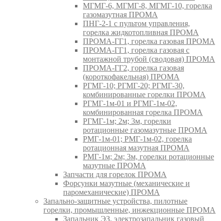
МГМГ-6, МГМГ-8, МГМГ-10, горелка
газомазутная ПРОМА
ПНГ-2-1 с пультом управления,
горелка жидкотопливная ПРОМА
ПРОМА-ГГ1, горелка газовая ПРОМА
ПРОМА-ГГ1, горелка газовая с
монтажной трубой (сводовая) ПРОМА
ПРОМА-ГГ2, горелка газовая
(короткофакельная) ПРОМА
РГМГ-10; РГМГ-20; РГМГ-30,
комбинированные горелки ПРОМА
РГМГ-1м-01 и РГМГ-1м-02,
комбинированная горелка ПРОМА
РГМГ-1м; 2м; 3м, горелки
ротационные газомазутные ПРОМА
РМГ-1м-01; РМГ-1м-02, горелка
ротационная мазутная ПРОМА
РМГ-1м; 2м; 3м, горелки ротационные
мазутные ПРОМА
Запчасти для горелок ПРОМА
Форсунки мазутные (механические и
паромеханические) ПРОМА
Запально-защитные устройства, пилотные
горелки, промышленные, инжекционные ПРОМА
Запальник ЭЗ, электрозапальник газовый