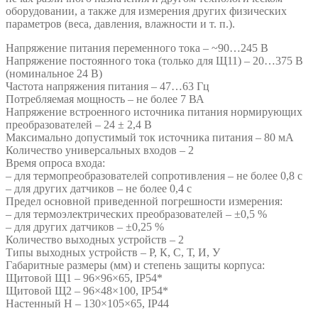
оборудовании, а также для измерения других физических
параметров (веса, давления, влажности и т. п.).
Напряжение питания переменного тока – ~90…245 В
Напряжение постоянного тока (только для Щ11) – 20…375 В
(номинальное 24 В)
Частота напряжения питания – 47…63 Гц
Потребляемая мощность – не более 7 ВА
Напряжение встроенного источника питания нормирующих
преобразователей – 24 ± 2,4 В
Максимально допустимый ток источника питания – 80 мА
Количество универсальных входов – 2
Время опроса входа:
– для термопреобразователей сопротивления – не более 0,8 с
– для других датчиков – не более 0,4 с
Предел основной приведенной погрешности измерения:
– для термоэлектрических преобразователей – ±0,5 %
– для других датчиков – ±0,25 %
Количество выходных устройств – 2
Типы выходных устройств – Р, К, С, Т, И, У
Габаритные размеры (мм) и степень защиты корпуса:
Щитовой Щ1 – 96×96×65, IP54*
Щитовой Щ2 – 96×48×100, IP54*
Настенный Н – 130×105×65, IP44