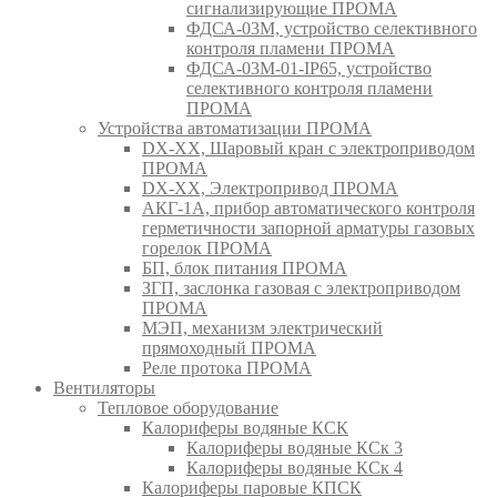
сигнализирующие ПРОМА
ФДСА-03М, устройство селективного
контроля пламени ПРОМА
ФДСА-03М-01-IP65, устройство
селективного контроля пламени
ПРОМА
Устройства автоматизации ПРОМА
DX-XX, Шаровый кран c электроприводом
ПРОМА
DX-XX, Электропривод ПРОМА
АКГ-1А, прибор автоматического контроля
герметичности запорной арматуры газовых
горелок ПРОМА
БП, блок питания ПРОМА
ЗГП, заслонка газовая с электроприводом
ПРОМА
МЭП, механизм электрический
прямоходный ПРОМА
Реле протока ПРОМА
Вентиляторы
Тепловое оборудование
Калориферы водяные КСК
Калориферы водяные КСк 3
Калориферы водяные КСк 4
Калориферы паровые КПСК