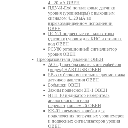
4...20 мА ОВЕН
ПДУ-И-Exd поплавковые датчики
уровня (уровнемеры) с выходным
сигналом 4...20 мА во
взрывозащищенном исполнении
ОВЕН
ПСУ-1 подвесные сигнализаторы
(датчики) уровня для КНС и сточных
вод ОВЕН
РСУ80 ротационный сигнализатор
уровня ОВЕН
Преобразователи давления ОВЕН
АС6-Д преобразователь интерфейсов
(модем) HART-USB ОВЕН
БВ-ххх блоки вентильные для монтажа
датчиков давления ОВЕН
Бобышки ОВЕН
Зажим подвесной ЗП-1 ОВЕН
ИТП-10 индикатор-измеритель
аналогового сигнала
перенастраиваемый ОВЕН
КК-01 клеммная коробка для
подключения погружных уровнемеров
и подвесных сигнализаторов уровня
ОВЕН