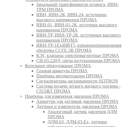
Запальный трансформатор розжига, ИВН-
ТРМ ПРОМА
ИВН, ИВН-2К, ИВН-24, источники
высокого напряжения ПРОМА
ИВН-01, ИВН-01-2К, источник высокого
напряжения ПРОМА
ИВН-ТР, ИВН-ТР-2К, источники высокого
напряжения ПРОМА
ИВН-ТР-1ExdIIBT5, взрывонепроницаемая
оболочка CCFE-3B ПРОМА
КЭГ, клапаны электромагнитные ПРОМА
СИ-03-220Д, свеча индукционная ПРОМА
Котельное оборудование ПРОМА
Газовая арматура ПРОМА
Приборы автоматизации ПРОМА
Сигнализаторы загазованности SEITRON
Система подачи легкого жидкого топлива -
СПЛЖТ ПРОМА
Приборы для измерения давления ПРОМА
Арматура для датчиков давления ПРОМА
Датчики и измерители давления ПРОМА
Аналоговый датчик давления ДДМ
ПРОМА
ДДМ-03, ДДМ-03-Ех, датчики
избыточного, вакуумметрического