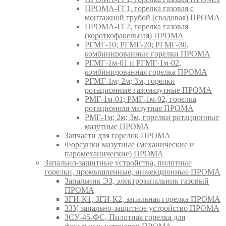
ПРОМА-ГГ1, горелка газовая с
монтажной трубой (сводовая) ПРОМА
ПРОМА-ГГ2, горелка газовая
(короткофакельная) ПРОМА
РГМГ-10; РГМГ-20; РГМГ-30,
комбинированные горелки ПРОМА
РГМГ-1м-01 и РГМГ-1м-02,
комбинированная горелка ПРОМА
РГМГ-1м; 2м; 3м, горелки
ротационные газомазутные ПРОМА
РМГ-1м-01; РМГ-1м-02, горелка
ротационная мазутная ПРОМА
РМГ-1м; 2м; 3м, горелки ротационные
мазутные ПРОМА
Запчасти для горелок ПРОМА
Форсунки мазутные (механические и
паромеханические) ПРОМА
Запально-защитные устройства, пилотные
горелки, промышленные, инжекционные ПРОМА
Запальник ЭЗ, электрозапальник газовый
ПРОМА
ЗГИ-К1, ЗГИ-К2, запальная горелка ПРОМА
ЗЗУ, запально-защитное устройство ПРОМА
ЗСУ-45-ФС, Пилотная горелка для