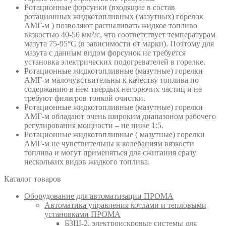
Ротационные форсунки (входящие в состав
ротационных жидкотопливных (мазутных) горелок
АМГ-м ) позволяют распыливать жидкое топливо
вязкостью 40-50 мм²/с, что соответствует температурам
мазута 75-95°С (в зависимости от марки). Поэтому для
мазута с данным видом форсунок не требуется
установка электрических подогревателей в горелке.
Ротационные жидкотопливные (мазутные) горелки
АМГ-м малочувствительны к качеству топлива по
содержанию в нем твердых негорючих частиц и не
требуют фильтров тонкой очистки.
Ротационные жидкотопливные (мазутные) горелки
АМГ-м обладают очень широким диапазоном рабочего
регулирования мощности – не ниже 1:5.
Ротационные жидкотопливные ( мазутные) горелки
АМГ-м не чувствительны к колебаниям вязкости
топлива и могут применяться для сжигания сразу
нескольких видов жидкого топлива.
Каталог товаров
Оборудование для автоматизации ПРОМА
Автоматика управления котлами и тепловыми
установками ПРОМА
БЗШ-2, электроискровые системы для