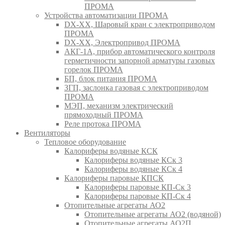
ПРОМА
Устройства автоматизации ПРОМА
DX-XX, Шаровый кран c электроприводом
ПРОМА
DX-XX, Электропривод ПРОМА
АКГ-1А, прибор автоматического контроля
герметичности запорной арматуры газовых
горелок ПРОМА
БП, блок питания ПРОМА
ЗГП, заслонка газовая с электроприводом
ПРОМА
МЭП, механизм электрический
прямоходный ПРОМА
Реле протока ПРОМА
Вентиляторы
Тепловое оборудование
Калориферы водяные КСК
Калориферы водяные КСк 3
Калориферы водяные КСк 4
Калориферы паровые КПСК
Калориферы паровые КП-Ск 3
Калориферы паровые КП-Ск 4
Отопительные агрегаты АО2
Отопительные агрегаты АО2 (водяной)
Отопительные агрегаты АО2П