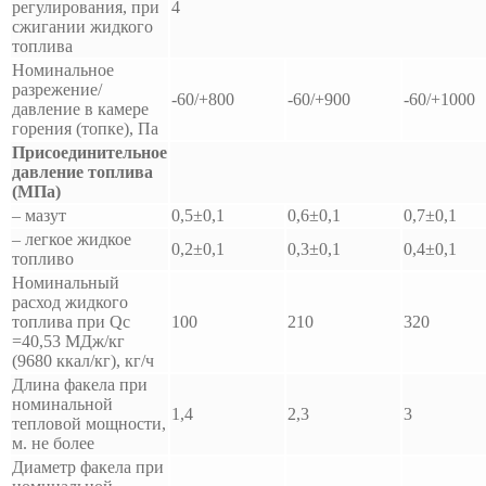
регулирования, при
4
сжигании жидкого
топлива
Номинальное
разрежение/
-60/+800
-60/+900
-60/+1000
давление в камере
горения (топке), Па
Присоединительное
давление топлива
(МПа)
– мазут
0,5±0,1
0,6±0,1
0,7±0,1
– легкое жидкое
0,2±0,1
0,3±0,1
0,4±0,1
топливо
Номинальный
расход жидкого
топлива при Qс
100
210
320
=40,53 МДж/кг
(9680 ккал/кг), кг/ч
Длина факела при
номинальной
1,4
2,3
3
тепловой мощности,
м. не более
Диаметр факела при