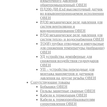
избыточного давления
общепромышленный ОВЕН
ПД200-ДИ-Exd высокоточный датчик
во взрывонепроницаемом исполнении
ОВЕН
РД30 механическое реле давления для
систем вентиляции и
кондиционирования ОВЕН
РД50 механическое реле давления для
систем тепло- и водоснабжения ОВЕН
ТО(И) трубки отводные и импульсные
для снижения температуры (вибрации)
ОВЕН
УД устройства демпферные для
снижения воздействия гидроударов
ОВЕН
УП – устройства переходные для
монтажа манометров и датчиков
давления на другие резьбы ОВЕН
Сопутствующие товары
Бобышки ОВЕН
Гильзы защитные сварные ОВЕН
Кабели к термопарам ОВЕН
Кабели к термопреобразователям
сопротивления ОВЕН