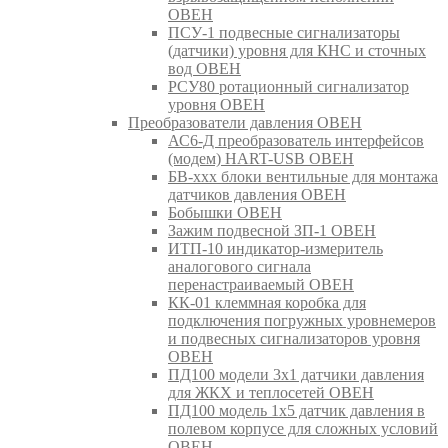
ОВЕН
ПСУ-1 подвесные сигнализаторы
(датчики) уровня для КНС и сточных
вод ОВЕН
РСУ80 ротационный сигнализатор
уровня ОВЕН
Преобразователи давления ОВЕН
АС6-Д преобразователь интерфейсов
(модем) HART-USB ОВЕН
БВ-ххх блоки вентильные для монтажа
датчиков давления ОВЕН
Бобышки ОВЕН
Зажим подвесной ЗП-1 ОВЕН
ИТП-10 индикатор-измеритель
аналогового сигнала
перенастраиваемый ОВЕН
КК-01 клеммная коробка для
подключения погружных уровнемеров
и подвесных сигнализаторов уровня
ОВЕН
ПД100 модели 3х1 датчики давления
для ЖКХ и теплосетей ОВЕН
ПД100 модель 1х5 датчик давления в
полевом корпусе для сложных условий
ОВЕН