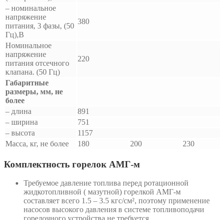
– номинальное
напряжение
380
питания, 3 фазы, (50
Гц),В
Номинальное
напряжение
220
питания отсечного
клапана. (50 Гц)
Габаритные
размеры, мм, не
более
– длина
891
– ширина
751
– высота
1157
Масса, кг, не более
180
200
230
Комплектность горелок АМГ-м
Требуемое давление топлива перед ротационной
жидкотопливной ( мазутной) горелкой АМГ-м
составляет всего 1.5 – 3.5 кгс/см², поэтому применение
насосов высокого давления в системе топливоподачи
горелочного устройства не требуется.