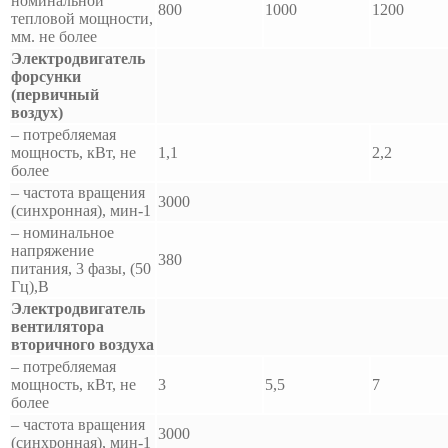
номинальной
800
1000
1200
тепловой мощности,
мм. не более
Электродвигатель
форсунки
(первичный
воздух)
– потребляемая
мощность, кВт, не
1,1
2,2
более
– частота вращения
3000
(синхронная), мин-1
– номинальное
напряжение
380
питания, 3 фазы, (50
Гц),В
Электродвигатель
вентилятора
вторичного воздуха
– потребляемая
мощность, кВт, не
3
5,5
7
более
– частота вращения
3000
(синхронная), мин-1