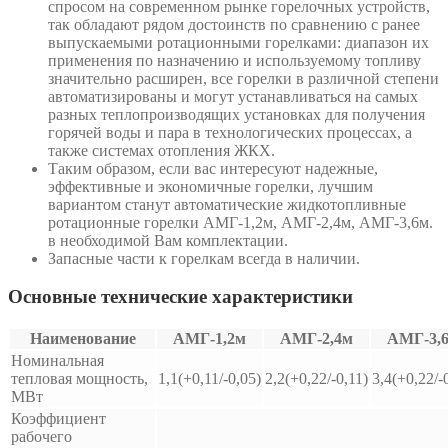
спросом на современном рынке горелочных устройств,
так обладают рядом достоинств по сравнению с ранее
выпускаемыми ротационными горелками: диапазон их
применения по назначению и используемому топливу
значительно расширен, все горелки в различной степени
автоматизированы и могут устанавливаться на самых
разных теплопроизводящих установках для получения
горячей воды и пара в технологических процессах, а
также системах отопления ЖКХ.
Таким образом, если вас интересуют надежные,
эффективные и экономичные горелки, лучшим
вариантом станут автоматические жидкотопливные
ротационные горелки АМГ-1,2м, АМГ-2,4м, АМГ-3,6м.
в необходимой Вам комплектации.
Запасные части к горелкам всегда в наличии.
Основные технические характеристики
Наименование
АМГ-1,2м
АМГ-2,4м
АМГ-3,
Номинальная
тепловая мощность,
1,1(+0,11/-0,05)
2,2(+0,22/-0,11)
3,4(+0,22/-
МВт
Коэффициент
рабочего