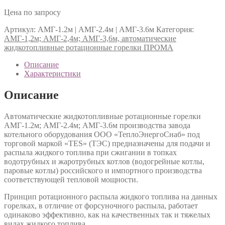
Цена по запросу
Артикул:
АМГ-1.2м | АМГ-2.4м | АМГ-3.6м
Категория:
АМГ-1,2м; АМГ-2,4м; АМГ-3,6м, автоматические
жидкотопливные ротационные горелки ПРОМА
Описание
Характеристики
Описание
Автоматические жидкотопливные ротационные горелки
АМГ-1.2м; АМГ-2.4м; АМГ-3.6м производства завода
котельного оборудования ООО «ТеплоЭнергоСнаб» под
торговой маркой «TES» (ТЭС) предназначены для подачи и
распыла жидкого топлива при сжигании в топках
водотрубных и жаротрубных котлов (водогрейные котлы,
паровые котлы) российского и импортного производства
соответствующей тепловой мощности.
Принцип ротационного распыла жидкого топлива на данных
горелках, в отличие от форсуночного распыла, работает
одинаково эффективно, как на качественных так и тяжелых
видах жидкого топлива.