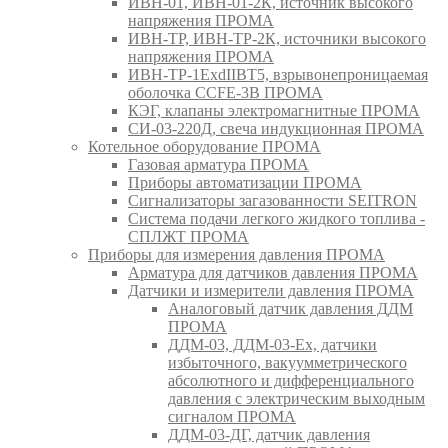
ИВН-01, ИВН-01-2К, источник высокого
напряжения ПРОМА
ИВН-ТР, ИВН-ТР-2К, источники высокого
напряжения ПРОМА
ИВН-ТР-1ExdIIBT5, взрывонепроницаемая
оболочка CCFE-3B ПРОМА
КЭГ, клапаны электромагнитные ПРОМА
СИ-03-220Д, свеча индукционная ПРОМА
Котельное оборудование ПРОМА
Газовая арматура ПРОМА
Приборы автоматизации ПРОМА
Сигнализаторы загазованности SEITRON
Система подачи легкого жидкого топлива -
СПЛЖТ ПРОМА
Приборы для измерения давления ПРОМА
Арматура для датчиков давления ПРОМА
Датчики и измерители давления ПРОМА
Аналоговый датчик давления ДДМ
ПРОМА
ДДМ-03, ДДМ-03-Ех, датчики
избыточного, вакуумметрического
абсолютного и дифференциального
давления с электрическим выходным
сигналом ПРОМА
ДДМ-03-ДГ, датчик давления