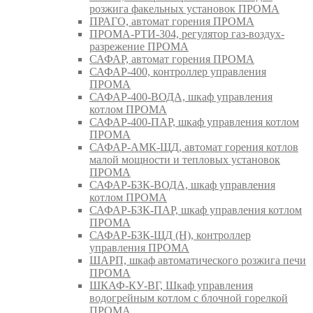
розжига факельных установок ПРОМА
ПРАГО, автомат горения ПРОМА
ПРОМА-РТИ-304, регулятор газ-воздух-
разрежение ПРОМА
САФАР, автомат горения ПРОМА
САФАР-400, контроллер управления
ПРОМА
САФАР-400-ВОДА, шкаф управления
котлом ПРОМА
САФАР-400-ПАР, шкаф управления котлом
ПРОМА
САФАР-АМК-ЩД, автомат горения котлов
малой мощности и тепловых установок
ПРОМА
САФАР-БЗК-ВОДА, шкаф управления
котлом ПРОМА
САФАР-БЗК-ПАР, шкаф управления котлом
ПРОМА
САФАР-БЗК-ЩД (Н), контроллер
управления ПРОМА
ШАРП, шкаф автоматического розжига печи
ПРОМА
ШКАФ-КУ-ВГ, Шкаф управления
водогрейным котлом с блочной горелкой
ПРОМА