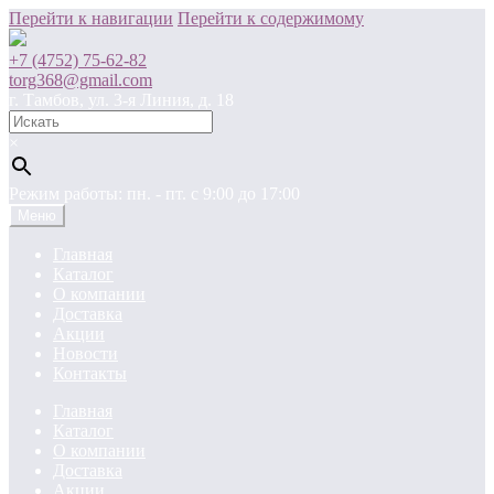
Перейти к навигации
Перейти к содержимому
+7 (4752) 75-62-82
torg368@gmail.com
г. Тамбов, ул. 3-я Линия, д. 18
×
Режим работы: пн. - пт. c 9:00 до 17:00
Меню
Главная
Каталог
О компании
Доставка
Акции
Новости
Контакты
Главная
Каталог
О компании
Доставка
Акции