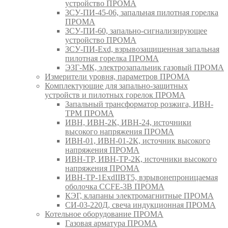
устройство ПРОМА
ЗСУ-ПИ-45-06, запальная пилотная горелка
ПРОМА
ЗСУ-ПИ-60, запально-сигнализирующее
устройство ПРОМА
ЗСУ-ПИ-Exd, взрывозащищенная запальная
пилотная горелка ПРОМА
ЭЗГ-МК, электрозапальник газовый ПРОМА
Измерители уровня, параметров ПРОМА
Комплектующие для запально-защитных
устройств и пилотных горелок ПРОМА
Запальный трансформатор розжига, ИВН-
ТРМ ПРОМА
ИВН, ИВН-2К, ИВН-24, источники
высокого напряжения ПРОМА
ИВН-01, ИВН-01-2К, источник высокого
напряжения ПРОМА
ИВН-ТР, ИВН-ТР-2К, источники высокого
напряжения ПРОМА
ИВН-ТР-1ExdIIBT5, взрывонепроницаемая
оболочка CCFE-3B ПРОМА
КЭГ, клапаны электромагнитные ПРОМА
СИ-03-220Д, свеча индукционная ПРОМА
Котельное оборудование ПРОМА
Газовая арматура ПРОМА