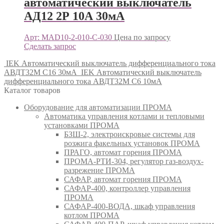
автоматический выключатель
АД12 2Р 10А 30мА
Арт: MAD10-2-010-C-030
Цена по запросу
Сделать запрос
IEK Автоматический выключатель дифференциального тока
АВДТ32М С16 30мА
IEK Автоматический выключатель
дифференциального тока АВДТ32М С6 10мА
Каталог товаров
Оборудование для автоматизации ПРОМА
Автоматика управления котлами и тепловыми
установками ПРОМА
БЗШ-2, электроискровые системы для
розжига факельных установок ПРОМА
ПРАГО, автомат горения ПРОМА
ПРОМА-РТИ-304, регулятор газ-воздух-
разрежение ПРОМА
САФАР, автомат горения ПРОМА
САФАР-400, контроллер управления
ПРОМА
САФАР-400-ВОДА, шкаф управления
котлом ПРОМА