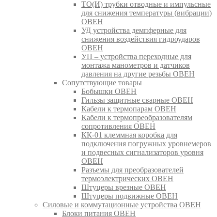
ТО(И) трубки отводные и импульсные
для снижения температуры (вибрации)
ОВЕН
УД устройства демпферные для
снижения воздействия гидроударов
ОВЕН
УП – устройства переходные для
монтажа манометров и датчиков
давления на другие резьбы ОВЕН
Сопутствующие товары
Бобышки ОВЕН
Гильзы защитные сварные ОВЕН
Кабели к термопарам ОВЕН
Кабели к термопреобразователям
сопротивления ОВЕН
КК-01 клеммная коробка для
подключения погружных уровнемеров
и подвесных сигнализаторов уровня
ОВЕН
Разъемы для преобразователей
термоэлектрических ОВЕН
Штуцеры врезные ОВЕН
Штуцеры подвижные ОВЕН
Силовые и коммутационные устройства ОВЕН
Блоки питания ОВЕН