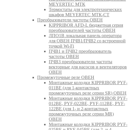
MEYERTEC МТК
Термостаты для электротехнических
шкафов MEYERTEC МТК-СТ
Преобразователи частоты ОВЕН
KIPPRIBOR AFD-L бюджетная серия
преобразователей частоты ОВЕН
ЛПО1В локальная панель оператора
для ОВЕН ПЧВ1/ПЧВ2 со встроенной
точкой Wi-Fi
ПЧВ1 и ПЧВ2 преобразователь
частоты ОВЕН
ПЧВ3 преобразователи частоты
векторные для насосов и вентиляторов
ОВЕН
Промежуточные реле ОВЕН
Монтажные колодки KIPPRIBOR PYF-
011BE (для 1-контактных
промежуточных реле серии SR) ОВЕН
Монтажные колодки KIPPRIBOR PYF-
012BE, PYF-022BE, PYF-112BE, PYF-
122BE (для 1- и 2-контактных
промежуточных реле серии MR)
ОВЕН
Монтажные колодки KIPPRIBOR PYF-
025BE и PYF-045BE (для 2- и 4-