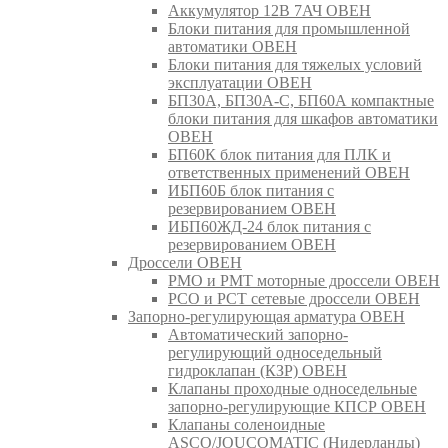
Аккумулятор 12В 7АЧ ОВЕН
Блоки питания для промышленной
автоматики ОВЕН
Блоки питания для тяжелых условий
эксплуатации ОВЕН
БП30А, БП30А-С, БП60А компактные
блоки питания для шкафов автоматики
ОВЕН
БП60К блок питания для ПЛК и
ответственных применений ОВЕН
ИБП60Б блок питания с
резервированием ОВЕН
ИБП60ЖД-24 блок питания с
резервированием ОВЕН
Дроссели ОВЕН
РМО и РМТ моторные дроссели ОВЕН
РСО и РСТ сетевые дроссели ОВЕН
Запорно-регулирующая арматура ОВЕН
Автоматический запорно-
регулирующий односедельный
гидроклапан (КЗР) ОВЕН
Клапаны проходные односедельные
запорно-регулирующие КПСР ОВЕН
Клапаны соленоидные
ASCO/JOUCOMATIC (Нидерланды)