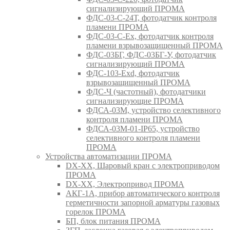
сигнализирующий ПРОМА
ФДС-03-С-24Т, фотодатчик контроля
пламени ПРОМА
ФДС-03-С-Ex, фотодатчик контроля
пламени взрывозащищенный ПРОМА
ФДС-03БГ, ФДС-03БГ-У, фотодатчик
сигнализирующий ПРОМА
ФДС-103-Ехd, фотодатчик
взрывозащищенный ПРОМА
ФДС-Ч (частотный), фотодатчики
сигнализирующие ПРОМА
ФДСА-03М, устройство селективного
контроля пламени ПРОМА
ФДСА-03М-01-IP65, устройство
селективного контроля пламени
ПРОМА
Устройства автоматизации ПРОМА
DX-XX, Шаровый кран c электроприводом
ПРОМА
DX-XX, Электропривод ПРОМА
АКГ-1А, прибор автоматического контроля
герметичности запорной арматуры газовых
горелок ПРОМА
БП, блок питания ПРОМА