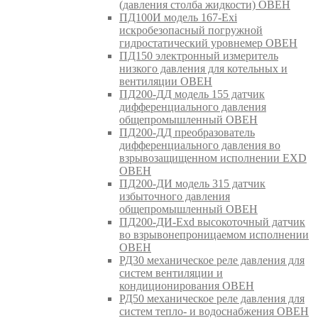
(давления столба жидкости) ОВЕН
ПД100И модель 167-Exi
искробезопасный погружной
гидростатический уровнемер ОВЕН
ПД150 электронный измеритель
низкого давления для котельных и
вентиляции ОВЕН
ПД200-ДД модель 155 датчик
дифференциального давления
общепромышленный ОВЕН
ПД200-ДД преобразователь
дифференциального давления во
взрывозащищенном исполнении EXD
ОВЕН
ПД200-ДИ модель 315 датчик
избыточного давления
общепромышленный ОВЕН
ПД200-ДИ-Exd высокоточный датчик
во взрывонепроницаемом исполнении
ОВЕН
РД30 механическое реле давления для
систем вентиляции и
кондиционирования ОВЕН
РД50 механическое реле давления для
систем тепло- и водоснабжения ОВЕН