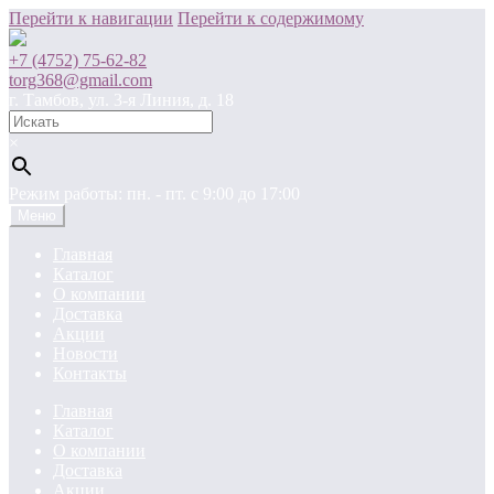
Перейти к навигации
Перейти к содержимому
+7 (4752) 75-62-82
torg368@gmail.com
г. Тамбов, ул. 3-я Линия, д. 18
×
Режим работы: пн. - пт. c 9:00 до 17:00
Меню
Главная
Каталог
О компании
Доставка
Акции
Новости
Контакты
Главная
Каталог
О компании
Доставка
Акции