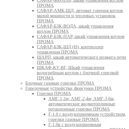
САФАР-400-ПАР, шкаф управления котлом
ПРОМА
САФАР-АМК-ЩД, автомат горения котлов
малой мощности и тепловых установок
ПРОМА
САФАР-БЗК-ВОДА, шкаф управления
котлом ПРОМА
САФАР-БЗК-ПАР, шкаф управления котлом
ПРОМА
САФАР-БЗК-ЩД (Н), контроллер
управления ПРОМА
ШАРП, шкаф автоматического розжига печи
ПРОМА
ШКАФ-КУ-ВГ, Шкаф управления
водогрейным котлом с блочной горелкой
ПРОМА
Блочные газовые горелки ПРОМА
Горелочные устройства, форсунки ПРОМА
Горелки ПРОМА
АМГ-1,2м; АМГ-2,4м; АМГ-3,6м,
автоматические жидкотопливные
ротационные горелки ПРОМА
Г-1.0 с воздухоприемным устройством,
горелки газовые ПРОМА
Г-1.0к с воздухоприемным