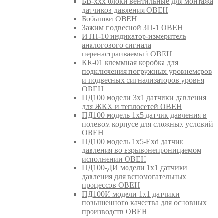
БВ-ххх блоки вентильные для монтажа
датчиков давления ОВЕН
Бобышки ОВЕН
Зажим подвесной ЗП-1 ОВЕН
ИТП-10 индикатор-измеритель
аналогового сигнала
перенастраиваемый ОВЕН
КК-01 клеммная коробка для
подключения погружных уровнемеров
и подвесных сигнализаторов уровня
ОВЕН
ПД100 модели 3х1 датчики давления
для ЖКХ и теплосетей ОВЕН
ПД100 модель 1х5 датчик давления в
полевом корпусе для сложных условий
ОВЕН
ПД100 модель 1х5-Exd датчик
давления во взрывонепроницаемом
исполнении ОВЕН
ПД100-ДИ модели 1х1 датчики
давления для вспомогательных
процессов ОВЕН
ПД100И модели 1х1 датчики
повышенного качества для основных
производств ОВЕН