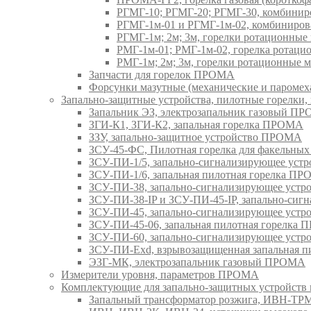
РГМГ-10; РГМГ-20; РГМГ-30, комбини
РГМГ-1м-01 и РГМГ-1м-02, комбиниро
РГМГ-1м; 2м; 3м, горелки ротационны
РМГ-1м-01; РМГ-1м-02, горелка ротац
РМГ-1м; 2м; 3м, горелки ротационные
Запчасти для горелок ПРОМА
Форсунки мазутные (механические и паром
Запально-защитные устройства, пилотные горел
Запальник ЭЗ, электрозапальник газовый П
ЗГИ-К1, ЗГИ-К2, запальная горелка ПРОМА
ЗЗУ, запально-защитное устройство ПРОМА
ЗСУ-45-ФС, Пилотная горелка для факельны
ЗСУ-ПИ-1/5, запально-сигнализирующее ус
ЗСУ-ПИ-1/6, запальная пилотная горелка П
ЗСУ-ПИ-38, запально-сигнализирующее уст
ЗСУ-ПИ-38-IP и ЗСУ-ПИ-45-IP, запально-си
ЗСУ-ПИ-45, запально-сигнализирующее уст
ЗСУ-ПИ-45-06, запальная пилотная горелка
ЗСУ-ПИ-60, запально-сигнализирующее уст
ЗСУ-ПИ-Exd, взрывозащищенная запальная 
ЭЗГ-МК, электрозапальник газовый ПРОМА
Измерители уровня, параметров ПРОМА
Комплектующие для запально-защитных устройст
Запальный трансформатор розжига, ИВН-Т