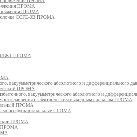
о напряжения ПРОМА
апряжения ПРОМА
напряжения ПРОМА
оболочка CCFE-3B ПРОМА
- СПЛЖТ ПРОМА
РОМА
ого, вакуумметрического абсолютного и дифференциального д
атический ПРОМА
быточного, вакуумметрического абсолютного и дифференциал
очного давления с электрическим выходным сигналом ПРОМА
едельный ПРОМА
ия многофункциональные ПРОМА
ческие ПРОМА
ия ПРОМА
РОМА