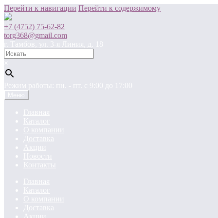
Перейти к навигации
Перейти к содержимому
+7 (4752) 75-62-82
torg368@gmail.com
г. Тамбов, ул. 3-я Линия, д. 18
×
Режим работы: пн. - пт. c 9:00 до 17:00
Меню
Главная
Каталог
О компании
Доставка
Акции
Новости
Контакты
Главная
Каталог
О компании
Доставка
Акции