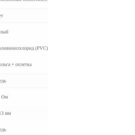
ет
елый
оливинилхлорид (PVC)
льга + оплетка
едь
5 Ом
13 мм
едь