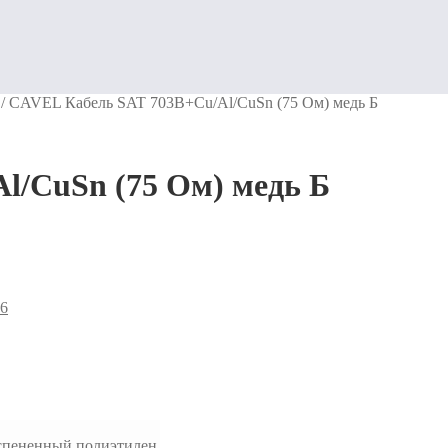
/
CAVEL Кабель SAT 703В+Cu/Al/CuSn (75 Ом) медь Б
l/CuSn (75 Ом) медь Б
-6
спененный полиэтилен