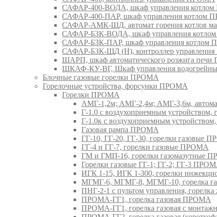
САФАР-400-ВОДА, шкаф управления котло
САФАР-400-ПАР, шкаф управления котлом
САФАР-АМК-ЩД, автомат горения котлов ма
САФАР-БЗК-ВОДА, шкаф управления котл
САФАР-БЗК-ПАР, шкаф управления котлом
САФАР-БЗК-ЩД (Н), контроллер управлени
ШАРП, шкаф автоматического розжига печ
ШКАФ-КУ-ВГ, Шкаф управления водогрейны
Блочные газовые горелки ПРОМА
Горелочные устройства, форсунки ПРОМА
Горелки ПРОМА
АМГ-1,2м; АМГ-2,4м; АМГ-3,6м, авто
Г-1.0 с воздухоприемным устройством,
Г-1.0к с воздухоприемным устройством
Газовая рампа ПРОМА
ГГ-10, ГГ-20, ГГ-30, горелки газовые 
ГГ-4 и ГГ-7, горелки газовые ПРОМА
ГМ и ГМП-16, горелки газомазутные 
Горелки газовые ГГ-1; ГГ-2; ГГ-3 ПРО
ИГК 1-15, ИГК 1-300, горелки инжекц
МГМГ-6, МГМГ-8, МГМГ-10, горелка г
ПНГ-2-1 с пультом управления, горел
ПРОМА-ГГ1, горелка газовая ПРОМА
ПРОМА-ГГ1, горелка газовая с монтаж
ПРОМА-ГГ2, горелка газовая (коротко