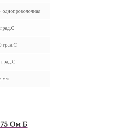
– однопроволочная
 град.C
0 град.C
 град.C
6 мм
75 Ом Б