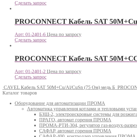
Сделать запрос
PROCONNECT Кабель SAT 50M+Cu/Al/
Арт: 01-2401-6
Цена по запросу
Сделать запрос
PROCONNECT Кабель SAT 50M+CCS/Al
Арт: 01-2401-2
Цена по запросу
Сделать запрос
CAVEL Кабель SAT 50М+Cu/Al/CuSn (75 Ом) медь Б
PROCON
Каталог товаров
Оборудование для автоматизации ПРОМА
Автоматика управления котлами и тепловыми ус
БЗШ-2, электроискровые системы для розжи
ПРАГО, автомат горения ПРОМА
ПРОМА-РТИ-304, регулятор газ-воздух-раз
САФАР, автомат горения ПРОМА
САФАР-400, контроллер управления ПРОМА