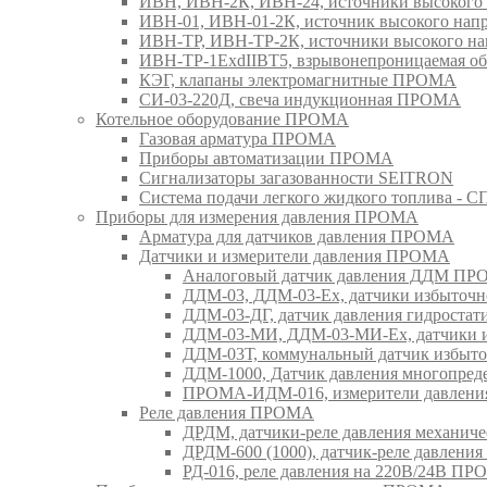
ИВН, ИВН-2К, ИВН-24, источники высоког
ИВН-01, ИВН-01-2К, источник высокого н
ИВН-ТР, ИВН-ТР-2К, источники высокого 
ИВН-ТР-1ExdIIBT5, взрывонепроницаемая 
КЭГ, клапаны электромагнитные ПРОМА
СИ-03-220Д, свеча индукционная ПРОМА
Котельное оборудование ПРОМА
Газовая арматура ПРОМА
Приборы автоматизации ПРОМА
Сигнализаторы загазованности SEITRON
Система подачи легкого жидкого топлива 
Приборы для измерения давления ПРОМА
Арматура для датчиков давления ПРОМА
Датчики и измерители давления ПРОМА
Аналоговый датчик давления ДДМ П
ДДМ-03, ДДМ-03-Ех, датчики избыточн
ДДМ-03-ДГ, датчик давления гидрост
ДДМ-03-МИ, ДДМ-03-МИ-Ех, датчики из
ДДМ-03Т, коммунальный датчик избыт
ДДМ-1000, Датчик давления многопр
ПРОМА-ИДМ-016, измерители давлен
Реле давления ПРОМА
ДРДМ, датчики-реле давления механи
ДРДМ-600 (1000), датчик-реле давлен
РД-016, реле давления на 220В/24В П