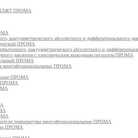
- СПЛЖТ ПРОМА
РОМА
ого, вакуумметрического абсолютного и дифференциального д
атический ПРОМА
быточного, вакуумметрического абсолютного и дифференциал
очного давления с электрическим выходным сигналом ПРОМА
едельный ПРОМА
ия многофункциональные ПРОМА
ческие ПРОМА
ия ПРОМА
РОМА
МА
ОМА
РОМА
тели температуры многофункциональные ПРОМА
уры ПРОМА