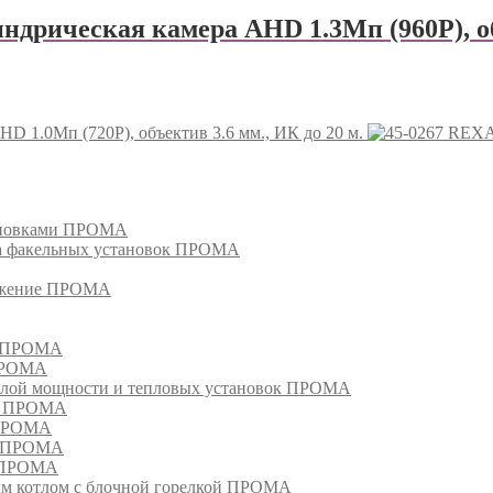
дрическая камера AHD 1.3Мп (960P), об
 1.0Мп (720P), объектив 3.6 мм., ИК до 20 м.
REXA
тановками ПРОМА
га факельных установок ПРОМА
режение ПРОМА
м ПРОМА
 ПРОМА
лой мощности и тепловых установок ПРОМА
ом ПРОМА
 ПРОМА
я ПРОМА
и ПРОМА
м котлом с блочной горелкой ПРОМА