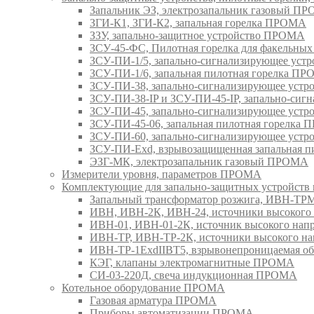
Запальник ЭЗ, электрозапальник газовый П
ЗГИ-К1, ЗГИ-К2, запальная горелка ПРОМА
ЗЗУ, запально-защитное устройство ПРОМА
ЗСУ-45-ФС, Пилотная горелка для факельны
ЗСУ-ПИ-1/5, запально-сигнализирующее ус
ЗСУ-ПИ-1/6, запальная пилотная горелка П
ЗСУ-ПИ-38, запально-сигнализирующее уст
ЗСУ-ПИ-38-IP и ЗСУ-ПИ-45-IP, запально-си
ЗСУ-ПИ-45, запально-сигнализирующее уст
ЗСУ-ПИ-45-06, запальная пилотная горелка
ЗСУ-ПИ-60, запально-сигнализирующее уст
ЗСУ-ПИ-Exd, взрывозащищенная запальная 
ЭЗГ-МК, электрозапальник газовый ПРОМА
Измерители уровня, параметров ПРОМА
Комплектующие для запально-защитных устройст
Запальный трансформатор розжига, ИВН-Т
ИВН, ИВН-2К, ИВН-24, источники высоког
ИВН-01, ИВН-01-2К, источник высокого н
ИВН-ТР, ИВН-ТР-2К, источники высокого 
ИВН-ТР-1ExdIIBT5, взрывонепроницаемая 
КЭГ, клапаны электромагнитные ПРОМА
СИ-03-220Д, свеча индукционная ПРОМА
Котельное оборудование ПРОМА
Газовая арматура ПРОМА
Приборы автоматизации ПРОМА