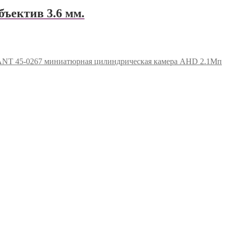
ъектив 3.6 мм.
NT 45-0267 миниатюрная цилиндрическая камера AHD 2.1Мп