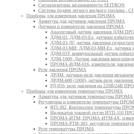
Сигнализаторы загазованности SEITRON
Система подачи легкого жидкого топлива 
Приборы для измерения давления ПРОМА
Арматура для датчиков давления ПРОМА
Датчики и измерители давления ПРОМА
Аналоговый датчик давления ДДМ П
ДДМ-03, ДДМ-03-Ех, датчики избыточн
ДДМ-03-ДГ, датчик давления гидрост
ДДМ-03-МИ, ДДМ-03-МИ-Ех, датчики из
ДДМ-03Т, коммунальный датчик избыт
ДДМ-1000, Датчик давления многопр
ПРОМА-ИДМ-016, измерители давлен
Реле давления ПРОМА
ДРДМ, датчики-реле давления механи
ДРДМ-600 (1000), датчик-реле давлен
РД-016, реле давления на 220В/24В П
Приборы для измерения температуры ПРОМА
Арматура для датчиков температуры ПРОМА
Регуляторы и измерители температуры ПРО
RTI-302, Контроллер температуры ПР
Индикатор токовой петли ИТП-110 П
ПРОМА-ИТМ; ПРОМА-ИТМ-4Х, измери
ПРОМА-РТИ-303, регулятор температ
Реле температуры ПРОМА