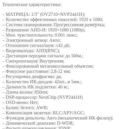
Технические характеристики:
– МАТРИЦА: 1/3″ (OV2710+NVP2441H);
– Количество эффективных пикселей: 1920 х 1080;
– Система сканирования: Прогрессивная развёртка;
– Разрешение AHD-H: 1920×1080 (1080p),
– Мин. чувствительность: 0.001 люкс;
– Электронный затвор: Авто;
– Отношение сигнал/шум: ≥42 дБ;
– Видеовыходы: AHD(BNC);
– Дистанция передачи сигнала: до 500м.;
– Синхронизация: Внутренняя;
– Фиксированный мегапиксельный объектив;
– Фокусное расстояние: 2,8-12 мм;
– Регулировка диафрагмы: да;
– Количество ИК-диодов: 42шт., ø 5мм.;
– Дальность ИК подсветки: 40 м.;
– Длина волны: 850нм;
– DSP-процессор: NextChip (NVP2441H)
– OSD-меню: Нет;
– Баланс белого: AWB;
– Компенсация засветки: BLC/АРУ/AGC;
– Функция день/ночь: Авто (механический ИК-фильтр);
– Динамический диапазон: D-WDR;
– Фильтр шумоподавления: 3DNR;