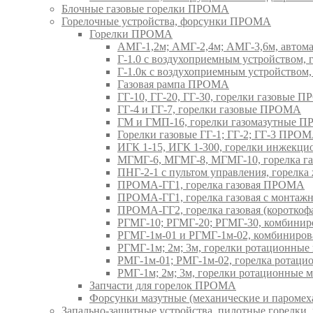
Блочные газовые горелки ПРОМА
Горелочные устройства, форсунки ПРОМА
Горелки ПРОМА
АМГ-1,2м; АМГ-2,4м; АМГ-3,6м, авто
Г-1.0 с воздухоприемным устройством,
Г-1.0к с воздухоприемным устройством
Газовая рампа ПРОМА
ГГ-10, ГГ-20, ГГ-30, горелки газовые 
ГГ-4 и ГГ-7, горелки газовые ПРОМА
ГМ и ГМП-16, горелки газомазутные 
Горелки газовые ГГ-1; ГГ-2; ГГ-3 ПРО
ИГК 1-15, ИГК 1-300, горелки инжекц
МГМГ-6, МГМГ-8, МГМГ-10, горелка г
ПНГ-2-1 с пультом управления, горел
ПРОМА-ГГ1, горелка газовая ПРОМА
ПРОМА-ГГ1, горелка газовая с монтаж
ПРОМА-ГГ2, горелка газовая (коротко
РГМГ-10; РГМГ-20; РГМГ-30, комбини
РГМГ-1м-01 и РГМГ-1м-02, комбиниро
РГМГ-1м; 2м; 3м, горелки ротационны
РМГ-1м-01; РМГ-1м-02, горелка ротац
РМГ-1м; 2м; 3м, горелки ротационные
Запчасти для горелок ПРОМА
Форсунки мазутные (механические и паром
Запально-защитные устройства, пилотные горел