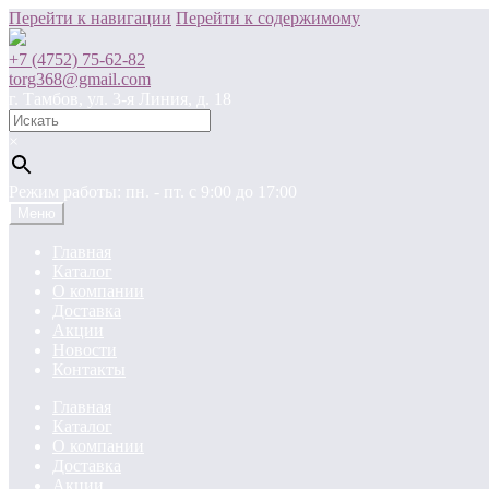
Перейти к навигации
Перейти к содержимому
+7 (4752) 75-62-82
torg368@gmail.com
г. Тамбов, ул. 3-я Линия, д. 18
×
Режим работы: пн. - пт. c 9:00 до 17:00
Меню
Главная
Каталог
О компании
Доставка
Акции
Новости
Контакты
Главная
Каталог
О компании
Доставка
Акции