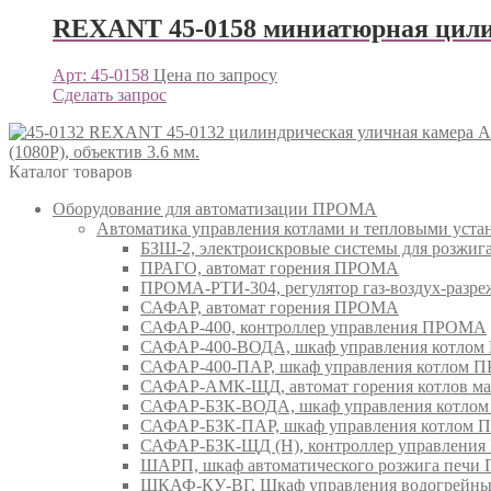
REXANT 45-0158 миниатюрная цилин
Арт: 45-0158
Цена по запросу
Сделать запрос
REXANT 45-0132 цилиндрическая уличная камера AHD
(1080P), объектив 3.6 мм.
Каталог товаров
Оборудование для автоматизации ПРОМА
Автоматика управления котлами и тепловыми ус
БЗШ-2, электроискровые системы для розжи
ПРАГО, автомат горения ПРОМА
ПРОМА-РТИ-304, регулятор газ-воздух-раз
САФАР, автомат горения ПРОМА
САФАР-400, контроллер управления ПРОМА
САФАР-400-ВОДА, шкаф управления котло
САФАР-400-ПАР, шкаф управления котлом
САФАР-АМК-ЩД, автомат горения котлов ма
САФАР-БЗК-ВОДА, шкаф управления котл
САФАР-БЗК-ПАР, шкаф управления котлом
САФАР-БЗК-ЩД (Н), контроллер управлени
ШАРП, шкаф автоматического розжига печ
ШКАФ-КУ-ВГ, Шкаф управления водогрейны