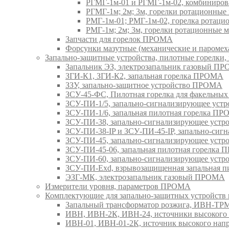
РГМГ-1м-01 и РГМГ-1м-02, комбиниро
РГМГ-1м; 2м; 3м, горелки ротационны
РМГ-1м-01; РМГ-1м-02, горелка ротац
РМГ-1м; 2м; 3м, горелки ротационные
Запчасти для горелок ПРОМА
Форсунки мазутные (механические и паром
Запально-защитные устройства, пилотные горел
Запальник ЭЗ, электрозапальник газовый П
ЗГИ-К1, ЗГИ-К2, запальная горелка ПРОМА
ЗЗУ, запально-защитное устройство ПРОМА
ЗСУ-45-ФС, Пилотная горелка для факельны
ЗСУ-ПИ-1/5, запально-сигнализирующее ус
ЗСУ-ПИ-1/6, запальная пилотная горелка П
ЗСУ-ПИ-38, запально-сигнализирующее уст
ЗСУ-ПИ-38-IP и ЗСУ-ПИ-45-IP, запально-си
ЗСУ-ПИ-45, запально-сигнализирующее уст
ЗСУ-ПИ-45-06, запальная пилотная горелка
ЗСУ-ПИ-60, запально-сигнализирующее уст
ЗСУ-ПИ-Exd, взрывозащищенная запальная 
ЭЗГ-МК, электрозапальник газовый ПРОМА
Измерители уровня, параметров ПРОМА
Комплектующие для запально-защитных устройст
Запальный трансформатор розжига, ИВН-Т
ИВН, ИВН-2К, ИВН-24, источники высоког
ИВН-01, ИВН-01-2К, источник высокого н