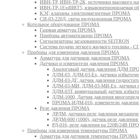
ИВН-ТР, ИВН-ТР-2К, источники высокого 
ИВН-ТР-1ExdIIBT5, взрывонепроницаемая 
КЭГ, клапаны электромагнитные ПРОМА
СИ-03-220Д, свеча индукционная ПРОМА
Котельное оборудование ПРОМА
Газовая арматура ПРОМА
Приборы автоматизации ПРОМА
Сигнализаторы загазованности SEITRON
Система подачи легкого жидкого топлива 
Приборы для измерения давления ПРОМА
Арматура для датчиков давления ПРОМА
Датчики и измерители давления ПРОМА
Аналоговый датчик давления ДДМ П
ДДМ-03, ДДМ-03-Ех, датчики избыточн
ДДМ-03-ДГ, датчик давления гидрост
ДДМ-03-МИ, ДДМ-03-МИ-Ех, датчики из
ДДМ-03Т, коммунальный датчик избыт
ДДМ-1000, Датчик давления многопр
ПРОМА-ИДМ-016, измерители давлен
Реле давления ПРОМА
ДРДМ, датчики-реле давления механи
ДРДМ-600 (1000), датчик-реле давлен
РД-016, реле давления на 220В/24В П
Приборы для измерения температуры ПРОМА
Арматура для датчиков температуры ПРОМА