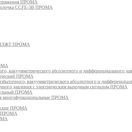
напряжения ПРОМА
оболочка CCFE-3B ПРОМА
- СПЛЖТ ПРОМА
РОМА
ого, вакуумметрического абсолютного и дифференциального д
атический ПРОМА
быточного, вакуумметрического абсолютного и дифференциал
очного давления с электрическим выходным сигналом ПРОМА
едельный ПРОМА
ия многофункциональные ПРОМА
ческие ПРОМА
ия ПРОМА
РОМА