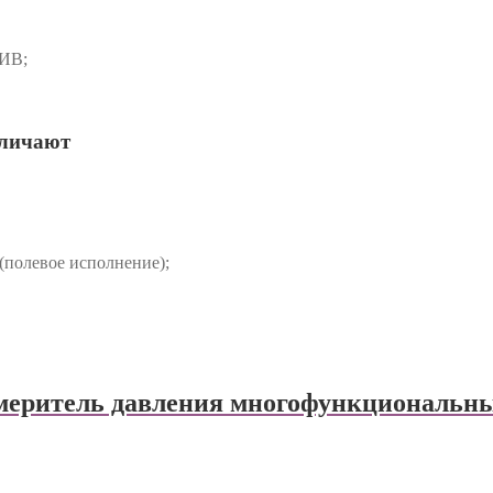
ИВ;
зличают
(полевое исполнение);
еритель давления многофункциональ