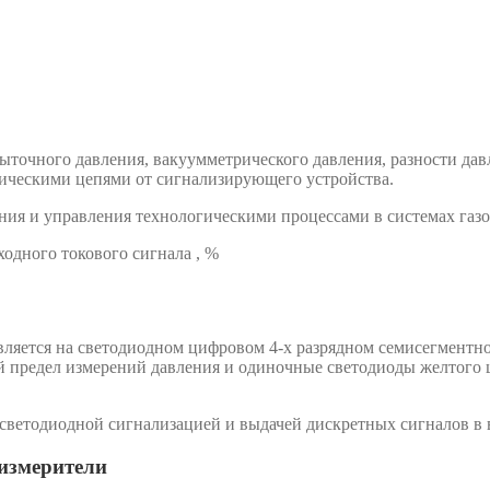
ыточного давления, вакуумметрического давления, разности дав
ическими цепями от сигнализирующего устройства.
ния и управления технологическими процессами в системах газо
дного токового сигнала , %
вляется на светодиодном цифровом 4-х разрядном семисегментн
ый предел измерений давления и одиночные светодиоды желтого
светодиодной сигнализацией и выдачей дискретных сигналов в 
измерители