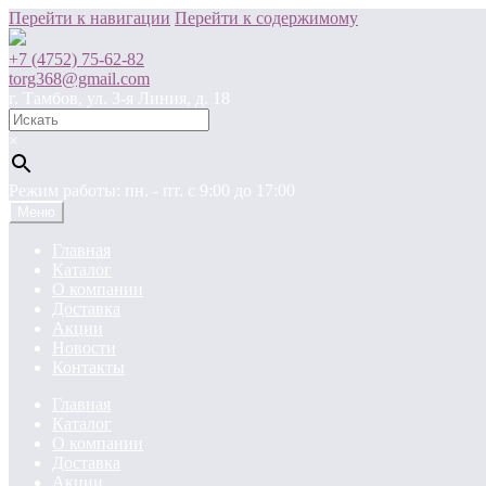
Перейти к навигации
Перейти к содержимому
+7 (4752) 75-62-82
torg368@gmail.com
г. Тамбов, ул. 3-я Линия, д. 18
×
Режим работы: пн. - пт. c 9:00 до 17:00
Меню
Главная
Каталог
О компании
Доставка
Акции
Новости
Контакты
Главная
Каталог
О компании
Доставка
Акции