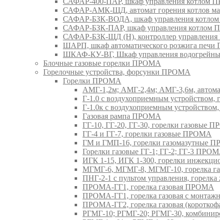
САФАР-400-ПАР, шкаф управления котлом
САФАР-АМК-ЩД, автомат горения котлов ма
САФАР-БЗК-ВОДА, шкаф управления котл
САФАР-БЗК-ПАР, шкаф управления котлом
САФАР-БЗК-ЩД (Н), контроллер управлени
ШАРП, шкаф автоматического розжига печ
ШКАФ-КУ-ВГ, Шкаф управления водогрейны
Блочные газовые горелки ПРОМА
Горелочные устройства, форсунки ПРОМА
Горелки ПРОМА
АМГ-1,2м; АМГ-2,4м; АМГ-3,6м, авто
Г-1.0 с воздухоприемным устройством,
Г-1.0к с воздухоприемным устройством
Газовая рампа ПРОМА
ГГ-10, ГГ-20, ГГ-30, горелки газовые 
ГГ-4 и ГГ-7, горелки газовые ПРОМА
ГМ и ГМП-16, горелки газомазутные 
Горелки газовые ГГ-1; ГГ-2; ГГ-3 ПРО
ИГК 1-15, ИГК 1-300, горелки инжекц
МГМГ-6, МГМГ-8, МГМГ-10, горелка г
ПНГ-2-1 с пультом управления, горел
ПРОМА-ГГ1, горелка газовая ПРОМА
ПРОМА-ГГ1, горелка газовая с монтаж
ПРОМА-ГГ2, горелка газовая (коротко
РГМГ-10; РГМГ-20; РГМГ-30, комбини