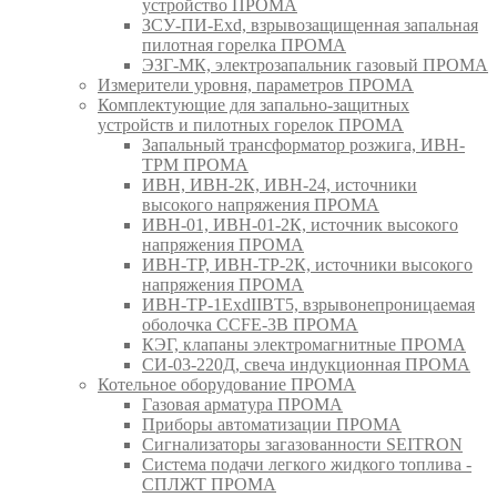
устройство ПРОМА
ЗСУ-ПИ-Exd, взрывозащищенная запальная
пилотная горелка ПРОМА
ЭЗГ-МК, электрозапальник газовый ПРОМА
Измерители уровня, параметров ПРОМА
Комплектующие для запально-защитных
устройств и пилотных горелок ПРОМА
Запальный трансформатор розжига, ИВН-
ТРМ ПРОМА
ИВН, ИВН-2К, ИВН-24, источники
высокого напряжения ПРОМА
ИВН-01, ИВН-01-2К, источник высокого
напряжения ПРОМА
ИВН-ТР, ИВН-ТР-2К, источники высокого
напряжения ПРОМА
ИВН-ТР-1ExdIIBT5, взрывонепроницаемая
оболочка CCFE-3B ПРОМА
КЭГ, клапаны электромагнитные ПРОМА
СИ-03-220Д, свеча индукционная ПРОМА
Котельное оборудование ПРОМА
Газовая арматура ПРОМА
Приборы автоматизации ПРОМА
Сигнализаторы загазованности SEITRON
Система подачи легкого жидкого топлива -
СПЛЖТ ПРОМА