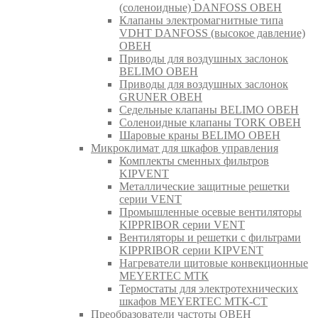
(соленоидные) DANFOSS ОВЕН
Клапаны электромагнитные типа
VDHT DANFOSS (высокое давление)
ОВЕН
Приводы для воздушных заслонок
BELIMO ОВЕН
Приводы для воздушных заслонок
GRUNER ОВЕН
Седельные клапаны BELIMO ОВЕН
Соленоидные клапаны TORK ОВЕН
Шаровые краны BELIMO ОВЕН
Микроклимат для шкафов управления
Комплекты сменных фильтров
KIPVENT
Металлические защитные решетки
серии VENT
Промышленные осевые вентиляторы
KIPPRIBOR серии VENT
Вентиляторы и решетки с фильтрами
KIPPRIBOR серии KIPVENT
Нагреватели щитовые конвекционные
MEYERTEC МТК
Термостаты для электротехнических
шкафов MEYERTEC МТК-СТ
Преобразователи частоты ОВЕН