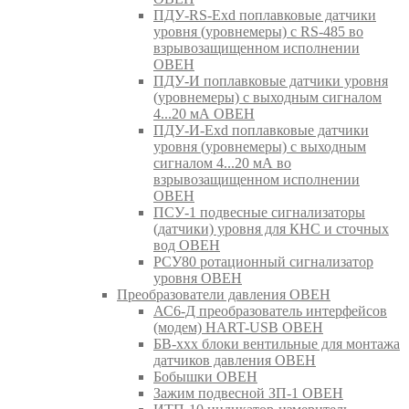
ПДУ-RS-Exd поплавковые датчики
уровня (уровнемеры) с RS-485 во
взрывозащищенном исполнении
ОВЕН
ПДУ-И поплавковые датчики уровня
(уровнемеры) с выходным сигналом
4...20 мА ОВЕН
ПДУ-И-Exd поплавковые датчики
уровня (уровнемеры) с выходным
сигналом 4...20 мА во
взрывозащищенном исполнении
ОВЕН
ПСУ-1 подвесные сигнализаторы
(датчики) уровня для КНС и сточных
вод ОВЕН
РСУ80 ротационный сигнализатор
уровня ОВЕН
Преобразователи давления ОВЕН
АС6-Д преобразователь интерфейсов
(модем) HART-USB ОВЕН
БВ-ххх блоки вентильные для монтажа
датчиков давления ОВЕН
Бобышки ОВЕН
Зажим подвесной ЗП-1 ОВЕН