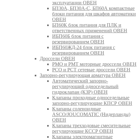
эксплуатации ОВЕН
БП30А, БП30А-С, БП60А компактные
блоки питания для шкафов автоматики
ОВЕН
БП60К блок питания для ПЛК и
ответственных применений ОВЕН
ИБП60Б блок питания с
резервированием ОВЕН
ИБП60ЖД-24 блок питания с
резервированием ОВЕН
Дроссели ОВЕН
РМО и РМТ моторные дроссели ОВЕН
РСО и РСТ сетевые дроссели ОВЕН
Запорно-регулирующая арматура ОВЕН
Автоматический запорно-
регулирующий односедельный
гидроклапан (КЗР) ОВЕН
Клапаны проходные односедельные
запорно-регулирующие КПСР ОВЕН
Клапаны соленоидные
ASCO/JOUCOMATIC (Нидерланды)
ОВЕН
Клапаны трехходовые смесительные
регулирующие КССР ОВЕН
Клапаны электромагнитные