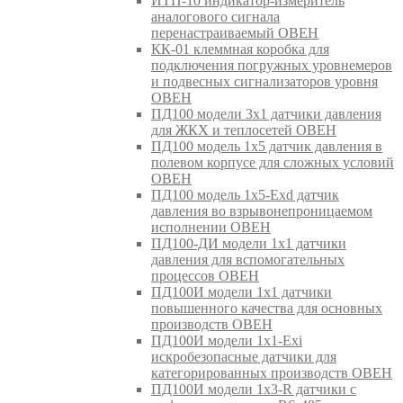
ИТП-10 индикатор-измеритель
аналогового сигнала
перенастраиваемый ОВЕН
КК-01 клеммная коробка для
подключения погружных уровнемеров
и подвесных сигнализаторов уровня
ОВЕН
ПД100 модели 3х1 датчики давления
для ЖКХ и теплосетей ОВЕН
ПД100 модель 1х5 датчик давления в
полевом корпусе для сложных условий
ОВЕН
ПД100 модель 1х5-Exd датчик
давления во взрывонепроницаемом
исполнении ОВЕН
ПД100-ДИ модели 1х1 датчики
давления для вспомогательных
процессов ОВЕН
ПД100И модели 1х1 датчики
повышенного качества для основных
производств ОВЕН
ПД100И модели 1х1-Exi
искробезопасные датчики для
категорированных производств ОВЕН
ПД100И модели 1х3-R датчики с