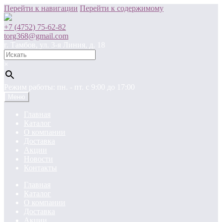
Перейти к навигации
Перейти к содержимому
+7 (4752) 75-62-82
torg368@gmail.com
г. Тамбов, ул. 3-я Линия, д. 18
×
Режим работы: пн. - пт. c 9:00 до 17:00
Меню
Главная
Каталог
О компании
Доставка
Акции
Новости
Контакты
Главная
Каталог
О компании
Доставка
Акции