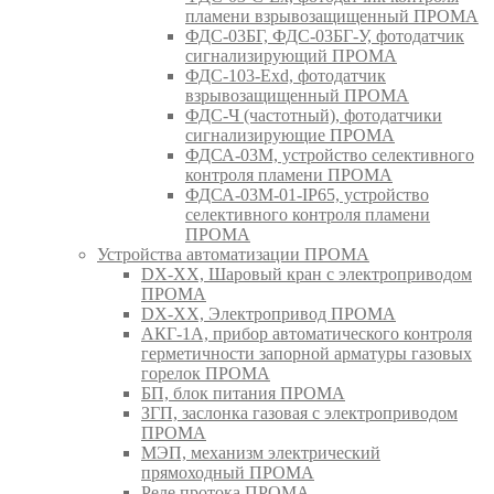
пламени взрывозащищенный ПРОМА
ФДС-03БГ, ФДС-03БГ-У, фотодатчик
сигнализирующий ПРОМА
ФДС-103-Ехd, фотодатчик
взрывозащищенный ПРОМА
ФДС-Ч (частотный), фотодатчики
сигнализирующие ПРОМА
ФДСА-03М, устройство селективного
контроля пламени ПРОМА
ФДСА-03М-01-IP65, устройство
селективного контроля пламени
ПРОМА
Устройства автоматизации ПРОМА
DX-XX, Шаровый кран c электроприводом
ПРОМА
DX-XX, Электропривод ПРОМА
АКГ-1А, прибор автоматического контроля
герметичности запорной арматуры газовых
горелок ПРОМА
БП, блок питания ПРОМА
ЗГП, заслонка газовая с электроприводом
ПРОМА
МЭП, механизм электрический
прямоходный ПРОМА
Реле протока ПРОМА