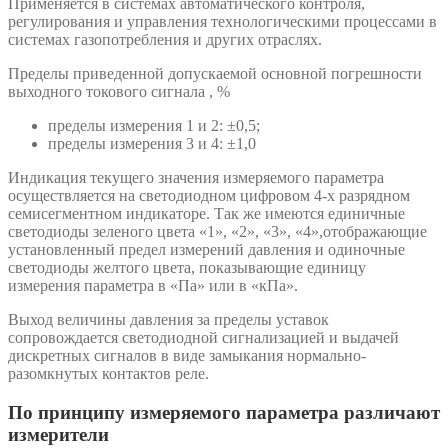
Применяется в системах автоматического контроля,
регулирования и управления технологическими процессами в
системах газопотребления и других отраслях.
Пределы приведенной допускаемой основной погрешности
выходного токового сигнала , %
пределы измерения 1 и 2: ±0,5;
пределы измерения 3 и 4: ±1,0
Индикация текущего значения измеряемого параметра
осуществляется на светодиодном цифровом 4-х разрядном
семисегментном индикаторе. Так же имеются единичные
светодиоды зеленого цвета «1», «2», «3», «4»,отображающие
установленный предел измерений давления и одиночные
светодиоды желтого цвета, показывающие единицу
измерения параметра в «Па» или в «кПа».
Выход величины давления за пределы уставок
сопровождается светодиодной сигнализацией и выдачей
дискретных сигналов в виде замыкания нормально-
разомкнутых контактов реле.
По принципу измеряемого параметра различают
измерители