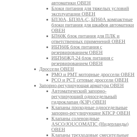
автоматики ОВЕН
Блоки питания для тяжелых условий
эксплуатации ОВЕН
БП30А, БП30А-С, БП60А компактные
блоки питания для шкафов автоматики
ОВЕН
БП60К блок питания для ПЛК и
ответственных применений ОВЕН
ИБП60Б блок питания с
резервированием ОВЕН
ИБП60ЖД-24 блок питания с
резервированием ОВЕН
Дроссели ОВЕН
РМО и РМТ моторные дроссели ОВЕН
РСО и РСТ сетевые дроссели ОВЕН
Запорно-регулирующая арматура ОВЕН
Автоматический запорно-
регулирующий односедельный
гидроклапан (КЗР) ОВЕН
Клапаны проходные односедельные
запорно-регулирующие КПСР ОВЕН
Клапаны соленоидные
ASCO/JOUCOMATIC (Нидерланды)
ОВЕН
Клапаны трехходовые смесительные