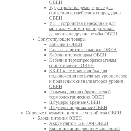
ОВЕН
УД устройства демпферные для
снижения воздействия гидроударов
ОВЕН
УП – устройства переходные для
монтажа манометров и датчиков
давления на другие резьбы ОВЕН
Сопутствующие товары
Бобышки ОВЕН
Гильзы защитные сварные ОВЕН
Кабели к термопарам ОВЕН
Кабели к термопреобразователям
сопротивления ОВЕН
КК-01 клеммная коробка для
подключения погружных уровнемеров
и подвесных сигнализаторов уровня
ОВЕН
Разъемы для преобразователей
термоэлектрических ОВЕН
Штуцеры врезные ОВЕН
Штуцеры подвижные ОВЕН
Силовые и коммутационные устройства ОВЕН
Блоки питания ОВЕН
Аккумулятор 12В 7АЧ ОВЕН
Блоки питания для промышленной