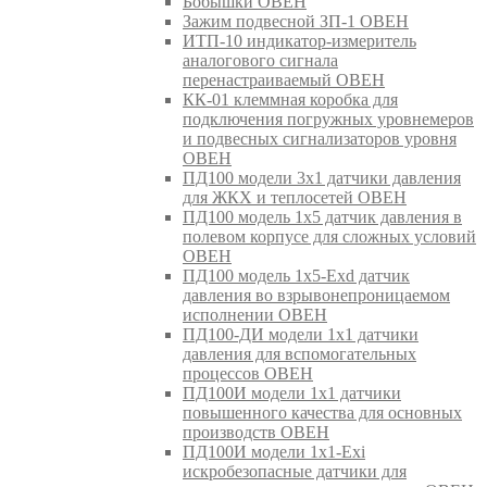
Бобышки ОВЕН
Зажим подвесной ЗП-1 ОВЕН
ИТП-10 индикатор-измеритель
аналогового сигнала
перенастраиваемый ОВЕН
КК-01 клеммная коробка для
подключения погружных уровнемеров
и подвесных сигнализаторов уровня
ОВЕН
ПД100 модели 3х1 датчики давления
для ЖКХ и теплосетей ОВЕН
ПД100 модель 1х5 датчик давления в
полевом корпусе для сложных условий
ОВЕН
ПД100 модель 1х5-Exd датчик
давления во взрывонепроницаемом
исполнении ОВЕН
ПД100-ДИ модели 1х1 датчики
давления для вспомогательных
процессов ОВЕН
ПД100И модели 1х1 датчики
повышенного качества для основных
производств ОВЕН
ПД100И модели 1х1-Exi
искробезопасные датчики для