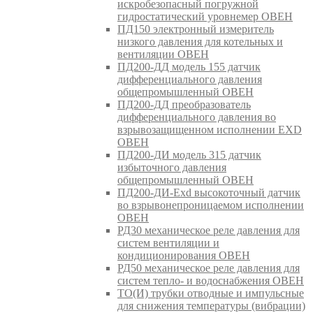
искробезопасный погружной
гидростатический уровнемер ОВЕН
ПД150 электронный измеритель
низкого давления для котельных и
вентиляции ОВЕН
ПД200-ДД модель 155 датчик
дифференциального давления
общепромышленный ОВЕН
ПД200-ДД преобразователь
дифференциального давления во
взрывозащищенном исполнении EXD
ОВЕН
ПД200-ДИ модель 315 датчик
избыточного давления
общепромышленный ОВЕН
ПД200-ДИ-Exd высокоточный датчик
во взрывонепроницаемом исполнении
ОВЕН
РД30 механическое реле давления для
систем вентиляции и
кондиционирования ОВЕН
РД50 механическое реле давления для
систем тепло- и водоснабжения ОВЕН
ТО(И) трубки отводные и импульсные
для снижения температуры (вибрации)