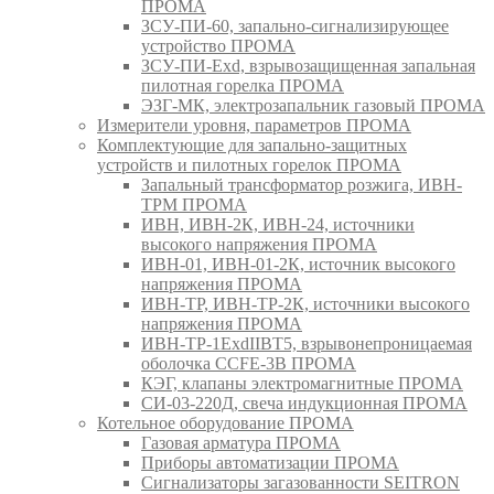
ПРОМА
ЗСУ-ПИ-60, запально-сигнализирующее
устройство ПРОМА
ЗСУ-ПИ-Exd, взрывозащищенная запальная
пилотная горелка ПРОМА
ЭЗГ-МК, электрозапальник газовый ПРОМА
Измерители уровня, параметров ПРОМА
Комплектующие для запально-защитных
устройств и пилотных горелок ПРОМА
Запальный трансформатор розжига, ИВН-
ТРМ ПРОМА
ИВН, ИВН-2К, ИВН-24, источники
высокого напряжения ПРОМА
ИВН-01, ИВН-01-2К, источник высокого
напряжения ПРОМА
ИВН-ТР, ИВН-ТР-2К, источники высокого
напряжения ПРОМА
ИВН-ТР-1ExdIIBT5, взрывонепроницаемая
оболочка CCFE-3B ПРОМА
КЭГ, клапаны электромагнитные ПРОМА
СИ-03-220Д, свеча индукционная ПРОМА
Котельное оборудование ПРОМА
Газовая арматура ПРОМА
Приборы автоматизации ПРОМА
Сигнализаторы загазованности SEITRON