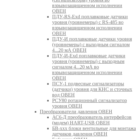
взрывозащищенном исполнении
ОВЕН
ПДУ-RS-Exd поплавковые датчики
уровня (уровнемеры) с RS-485 во
взрывозащищенном исполнении
ОВЕН
ПДУ-И поплавковые датчики уровня
(уровнемеры) с выходным сигналом
4...20 мА ОВЕН
ПДУ-И-Exd поплавковые датчики
уровня (уровнемеры) с выходным
сигналом 4...20 мА во
взрывозащищенном исполнении
ОВЕН
ПСУ-1 подвесные сигнализаторы
(датчики) уровня для КНС и сточных
вод ОВЕН
РСУ80 ротационный сигнализатор
уровня ОВЕН
Преобразователи давления ОВЕН
АС6-Д преобразователь интерфейсов
(модем) HART-USB ОВЕН
БВ-ххх блоки вентильные для монтажа
датчиков давления ОВЕН