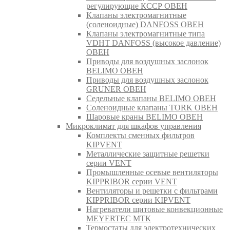
регулирующие КССР ОВЕН
Клапаны электромагнитные
(соленоидные) DANFOSS ОВЕН
Клапаны электромагнитные типа
VDHT DANFOSS (высокое давление)
ОВЕН
Приводы для воздушных заслонок
BELIMO ОВЕН
Приводы для воздушных заслонок
GRUNER ОВЕН
Седельные клапаны BELIMO ОВЕН
Соленоидные клапаны TORK ОВЕН
Шаровые краны BELIMO ОВЕН
Микроклимат для шкафов управления
Комплекты сменных фильтров
KIPVENT
Металлические защитные решетки
серии VENT
Промышленные осевые вентиляторы
KIPPRIBOR серии VENT
Вентиляторы и решетки с фильтрами
KIPPRIBOR серии KIPVENT
Нагреватели щитовые конвекционные
MEYERTEC МТК
Термостаты для электротехнических