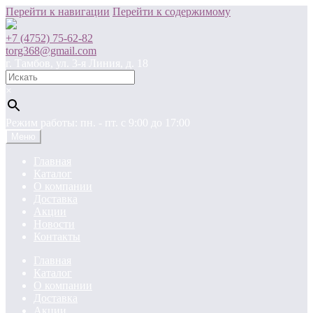
Перейти к навигации
Перейти к содержимому
+7 (4752) 75-62-82
torg368@gmail.com
г. Тамбов, ул. 3-я Линия, д. 18
×
Режим работы: пн. - пт. c 9:00 до 17:00
Меню
Главная
Каталог
О компании
Доставка
Акции
Новости
Контакты
Главная
Каталог
О компании
Доставка
Акции