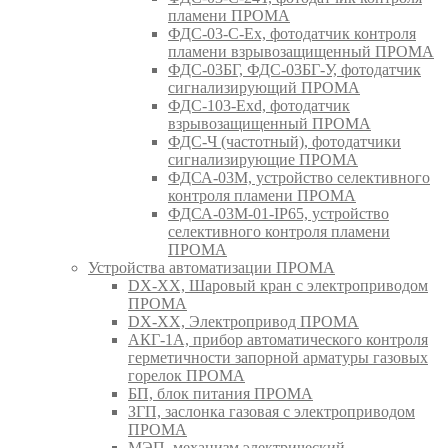
пламени ПРОМА
ФДС-03-С-Ex, фотодатчик контроля
пламени взрывозащищенный ПРОМА
ФДС-03БГ, ФДС-03БГ-У, фотодатчик
сигнализирующий ПРОМА
ФДС-103-Ехd, фотодатчик
взрывозащищенный ПРОМА
ФДС-Ч (частотный), фотодатчики
сигнализирующие ПРОМА
ФДСА-03М, устройство селективного
контроля пламени ПРОМА
ФДСА-03М-01-IP65, устройство
селективного контроля пламени
ПРОМА
Устройства автоматизации ПРОМА
DX-XX, Шаровый кран c электроприводом
ПРОМА
DX-XX, Электропривод ПРОМА
АКГ-1А, прибор автоматического контроля
герметичности запорной арматуры газовых
горелок ПРОМА
БП, блок питания ПРОМА
ЗГП, заслонка газовая с электроприводом
ПРОМА
МЭП, механизм электрический