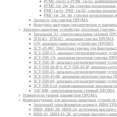
РГМГ-1м-01 и РГМГ-1м-02, комбиниро
РГМГ-1м; 2м; 3м, горелки ротационны
РМГ-1м-01; РМГ-1м-02, горелка ротац
РМГ-1м; 2м; 3м, горелки ротационные
Запчасти для горелок ПРОМА
Форсунки мазутные (механические и паром
Запально-защитные устройства, пилотные горел
Запальник ЭЗ, электрозапальник газовый П
ЗГИ-К1, ЗГИ-К2, запальная горелка ПРОМА
ЗЗУ, запально-защитное устройство ПРОМА
ЗСУ-45-ФС, Пилотная горелка для факельны
ЗСУ-ПИ-1/5, запально-сигнализирующее ус
ЗСУ-ПИ-1/6, запальная пилотная горелка П
ЗСУ-ПИ-38, запально-сигнализирующее уст
ЗСУ-ПИ-38-IP и ЗСУ-ПИ-45-IP, запально-си
ЗСУ-ПИ-45, запально-сигнализирующее уст
ЗСУ-ПИ-45-06, запальная пилотная горелка
ЗСУ-ПИ-60, запально-сигнализирующее уст
ЗСУ-ПИ-Exd, взрывозащищенная запальная 
ЭЗГ-МК, электрозапальник газовый ПРОМА
Измерители уровня, параметров ПРОМА
Комплектующие для запально-защитных устройст
Запальный трансформатор розжига, ИВН-Т
ИВН, ИВН-2К, ИВН-24, источники высоког
ИВН-01, ИВН-01-2К, источник высокого н