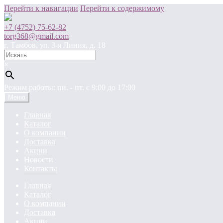
Перейти к навигации
Перейти к содержимому
+7 (4752) 75-62-82
torg368@gmail.com
г. Тамбов, ул. 3-я Линия, д. 18
×
Режим работы: пн. - пт. c 9:00 до 17:00
Меню
Главная
Каталог
О компании
Доставка
Акции
Новости
Контакты
Главная
Каталог
О компании
Доставка
Акции