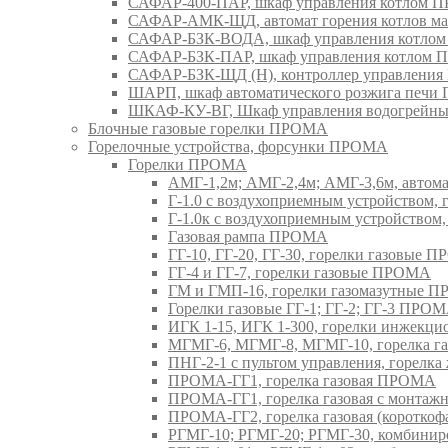
САФАР-400-ПАР, шкаф управления котлом
САФАР-АМК-ЩД, автомат горения котлов ма
САФАР-БЗК-ВОДА, шкаф управления котл
САФАР-БЗК-ПАР, шкаф управления котлом
САФАР-БЗК-ЩД (Н), контроллер управлени
ШАРП, шкаф автоматического розжига печ
ШКАФ-КУ-ВГ, Шкаф управления водогрейны
Блочные газовые горелки ПРОМА
Горелочные устройства, форсунки ПРОМА
Горелки ПРОМА
АМГ-1,2м; АМГ-2,4м; АМГ-3,6м, авто
Г-1.0 с воздухоприемным устройством,
Г-1.0к с воздухоприемным устройством
Газовая рампа ПРОМА
ГГ-10, ГГ-20, ГГ-30, горелки газовые 
ГГ-4 и ГГ-7, горелки газовые ПРОМА
ГМ и ГМП-16, горелки газомазутные 
Горелки газовые ГГ-1; ГГ-2; ГГ-3 ПРО
ИГК 1-15, ИГК 1-300, горелки инжекц
МГМГ-6, МГМГ-8, МГМГ-10, горелка г
ПНГ-2-1 с пультом управления, горел
ПРОМА-ГГ1, горелка газовая ПРОМА
ПРОМА-ГГ1, горелка газовая с монтаж
ПРОМА-ГГ2, горелка газовая (коротко
РГМГ-10; РГМГ-20; РГМГ-30, комбини