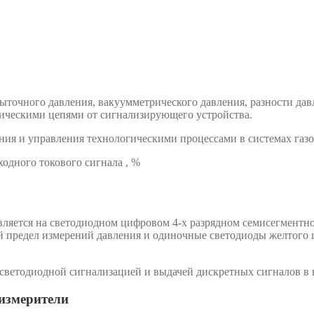
ыточного давления, вакуумметрического давления, разности дав
ическими цепями от сигнализирующего устройства.
ния и управления технологическими процессами в системах газо
дного токового сигнала , %
вляется на светодиодном цифровом 4-х разрядном семисегментн
ый предел измерений давления и одиночные светодиоды желтого
светодиодной сигнализацией и выдачей дискретных сигналов в 
измерители