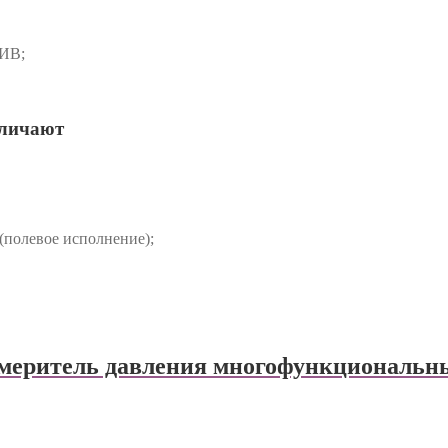
ИВ;
зличают
(полевое исполнение);
еритель давления многофункциональ