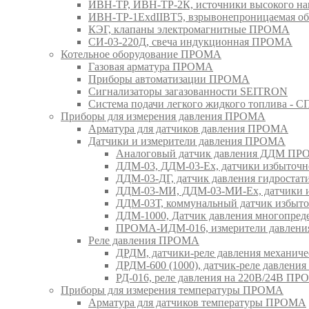
ИВН-ТР, ИВН-ТР-2К, источники высокого 
ИВН-ТР-1ExdIIBT5, взрывонепроницаемая 
КЭГ, клапаны электромагнитные ПРОМА
СИ-03-220Д, свеча индукционная ПРОМА
Котельное оборудование ПРОМА
Газовая арматура ПРОМА
Приборы автоматизации ПРОМА
Сигнализаторы загазованности SEITRON
Система подачи легкого жидкого топлива 
Приборы для измерения давления ПРОМА
Арматура для датчиков давления ПРОМА
Датчики и измерители давления ПРОМА
Аналоговый датчик давления ДДМ П
ДДМ-03, ДДМ-03-Ех, датчики избыточн
ДДМ-03-ДГ, датчик давления гидрост
ДДМ-03-МИ, ДДМ-03-МИ-Ех, датчики из
ДДМ-03Т, коммунальный датчик избыт
ДДМ-1000, Датчик давления многопр
ПРОМА-ИДМ-016, измерители давлен
Реле давления ПРОМА
ДРДМ, датчики-реле давления механи
ДРДМ-600 (1000), датчик-реле давлен
РД-016, реле давления на 220В/24В П
Приборы для измерения температуры ПРОМА
Арматура для датчиков температуры ПРОМА