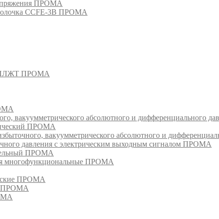
напряжения ПРОМА
оболочка CCFE-3B ПРОМА
- СПЛЖТ ПРОМА
РОМА
ого, вакуумметрического абсолютного и дифференциального д
атический ПРОМА
быточного, вакуумметрического абсолютного и дифференциал
очного давления с электрическим выходным сигналом ПРОМА
едельный ПРОМА
ия многофункциональные ПРОМА
ческие ПРОМА
ия ПРОМА
РОМА