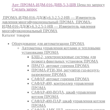
Арт: ПРОМА-ИДМ-016-ДИВ-5-3-ЩВ
Цена по запросу
Сделать запрос
ПРОМА-ИДМ-016-ДД(Ж)-6.3-2.5-2-НВ — Измеритель
давления многофункциональный ПРОМА
ПРОМА-
ИДМ-016-ДД(Ж)-6.3-2.5-1-НВ — Измеритель давления
многофункциональный ПРОМА
Каталог товаров
Оборудование для автоматизации ПРОМА
Автоматика управления котлами и тепловыми
установками ПРОМА
БЗШ-2, электроискровые системы для
розжига факельных установок ПРОМА
ПРАГО, автомат горения ПРОМА
ПРОМА-РТИ-304, регулятор газ-воздух-
разрежение ПРОМА
САФАР, автомат горения ПРОМА
САФАР-400, контроллер управления
ПРОМА
САФАР-400-ВОДА, шкаф управления
котлом ПРОМА
САФАР-400-ПАР, шкаф управления котлом
ПРОМА
САФАР-АМК-ЩД, автомат горения котлов