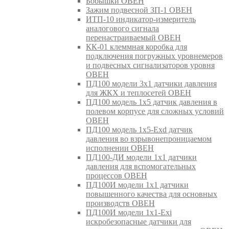
Бобышки ОВЕН
Зажим подвесной ЗП-1 ОВЕН
ИТП-10 индикатор-измеритель
аналогового сигнала
перенастраиваемый ОВЕН
КК-01 клеммная коробка для
подключения погружных уровнемеров
и подвесных сигнализаторов уровня
ОВЕН
ПД100 модели 3х1 датчики давления
для ЖКХ и теплосетей ОВЕН
ПД100 модель 1х5 датчик давления в
полевом корпусе для сложных условий
ОВЕН
ПД100 модель 1х5-Exd датчик
давления во взрывонепроницаемом
исполнении ОВЕН
ПД100-ДИ модели 1х1 датчики
давления для вспомогательных
процессов ОВЕН
ПД100И модели 1х1 датчики
повышенного качества для основных
производств ОВЕН
ПД100И модели 1х1-Exi
искробезопасные датчики для