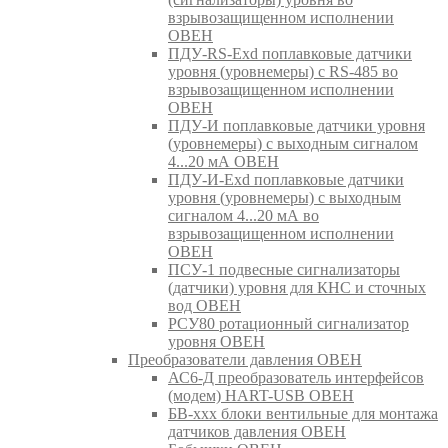
взрывозащищенном исполнении
ОВЕН
ПДУ-RS-Exd поплавковые датчики
уровня (уровнемеры) с RS-485 во
взрывозащищенном исполнении
ОВЕН
ПДУ-И поплавковые датчики уровня
(уровнемеры) с выходным сигналом
4...20 мА ОВЕН
ПДУ-И-Exd поплавковые датчики
уровня (уровнемеры) с выходным
сигналом 4...20 мА во
взрывозащищенном исполнении
ОВЕН
ПСУ-1 подвесные сигнализаторы
(датчики) уровня для КНС и сточных
вод ОВЕН
РСУ80 ротационный сигнализатор
уровня ОВЕН
Преобразователи давления ОВЕН
АС6-Д преобразователь интерфейсов
(модем) HART-USB ОВЕН
БВ-ххх блоки вентильные для монтажа
датчиков давления ОВЕН