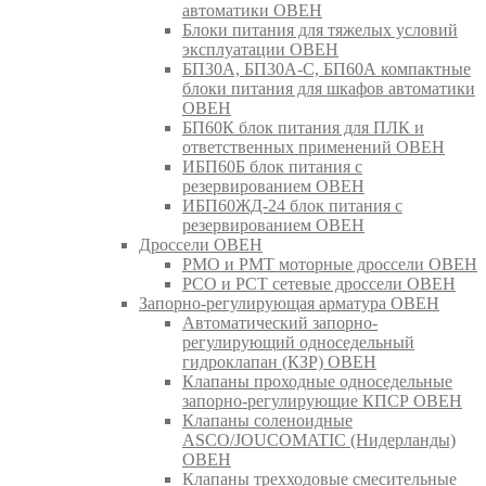
автоматики ОВЕН
Блоки питания для тяжелых условий
эксплуатации ОВЕН
БП30А, БП30А-С, БП60А компактные
блоки питания для шкафов автоматики
ОВЕН
БП60К блок питания для ПЛК и
ответственных применений ОВЕН
ИБП60Б блок питания с
резервированием ОВЕН
ИБП60ЖД-24 блок питания с
резервированием ОВЕН
Дроссели ОВЕН
РМО и РМТ моторные дроссели ОВЕН
РСО и РСТ сетевые дроссели ОВЕН
Запорно-регулирующая арматура ОВЕН
Автоматический запорно-
регулирующий односедельный
гидроклапан (КЗР) ОВЕН
Клапаны проходные односедельные
запорно-регулирующие КПСР ОВЕН
Клапаны соленоидные
ASCO/JOUCOMATIC (Нидерланды)
ОВЕН
Клапаны трехходовые смесительные