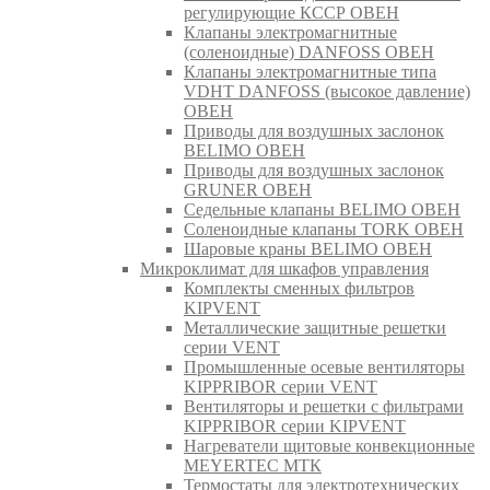
регулирующие КССР ОВЕН
Клапаны электромагнитные
(соленоидные) DANFOSS ОВЕН
Клапаны электромагнитные типа
VDHT DANFOSS (высокое давление)
ОВЕН
Приводы для воздушных заслонок
BELIMO ОВЕН
Приводы для воздушных заслонок
GRUNER ОВЕН
Седельные клапаны BELIMO ОВЕН
Соленоидные клапаны TORK ОВЕН
Шаровые краны BELIMO ОВЕН
Микроклимат для шкафов управления
Комплекты сменных фильтров
KIPVENT
Металлические защитные решетки
серии VENT
Промышленные осевые вентиляторы
KIPPRIBOR серии VENT
Вентиляторы и решетки с фильтрами
KIPPRIBOR серии KIPVENT
Нагреватели щитовые конвекционные
MEYERTEC МТК
Термостаты для электротехнических