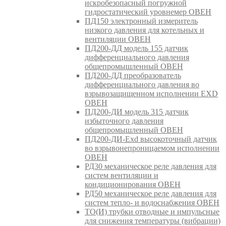
искробезопасный погружной
гидростатический уровнемер ОВЕН
ПД150 электронный измеритель
низкого давления для котельных и
вентиляции ОВЕН
ПД200-ДД модель 155 датчик
дифференциального давления
общепромышленный ОВЕН
ПД200-ДД преобразователь
дифференциального давления во
взрывозащищенном исполнении EXD
ОВЕН
ПД200-ДИ модель 315 датчик
избыточного давления
общепромышленный ОВЕН
ПД200-ДИ-Exd высокоточный датчик
во взрывонепроницаемом исполнении
ОВЕН
РД30 механическое реле давления для
систем вентиляции и
кондиционирования ОВЕН
РД50 механическое реле давления для
систем тепло- и водоснабжения ОВЕН
ТО(И) трубки отводные и импульсные
для снижения температуры (вибрации)