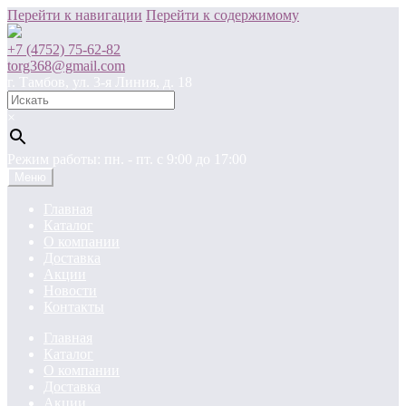
Перейти к навигации
Перейти к содержимому
+7 (4752) 75-62-82
torg368@gmail.com
г. Тамбов, ул. 3-я Линия, д. 18
×
Режим работы: пн. - пт. c 9:00 до 17:00
Меню
Главная
Каталог
О компании
Доставка
Акции
Новости
Контакты
Главная
Каталог
О компании
Доставка
Акции