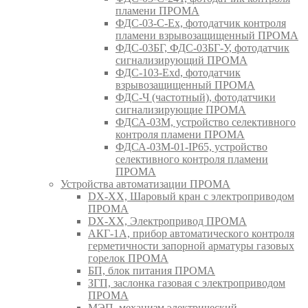
пламени ПРОМА
ФДС-03-С-Ex, фотодатчик контроля
пламени взрывозащищенный ПРОМА
ФДС-03БГ, ФДС-03БГ-У, фотодатчик
сигнализирующий ПРОМА
ФДС-103-Ехd, фотодатчик
взрывозащищенный ПРОМА
ФДС-Ч (частотный), фотодатчики
сигнализирующие ПРОМА
ФДСА-03М, устройство селективного
контроля пламени ПРОМА
ФДСА-03М-01-IP65, устройство
селективного контроля пламени
ПРОМА
Устройства автоматизации ПРОМА
DX-XX, Шаровый кран c электроприводом
ПРОМА
DX-XX, Электропривод ПРОМА
АКГ-1А, прибор автоматического контроля
герметичности запорной арматуры газовых
горелок ПРОМА
БП, блок питания ПРОМА
ЗГП, заслонка газовая с электроприводом
ПРОМА
МЭП, механизм электрический