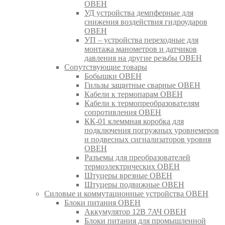
ОВЕН
УД устройства демпферные для
снижения воздействия гидроударов
ОВЕН
УП – устройства переходные для
монтажа манометров и датчиков
давления на другие резьбы ОВЕН
Сопутствующие товары
Бобышки ОВЕН
Гильзы защитные сварные ОВЕН
Кабели к термопарам ОВЕН
Кабели к термопреобразователям
сопротивления ОВЕН
КК-01 клеммная коробка для
подключения погружных уровнемеров
и подвесных сигнализаторов уровня
ОВЕН
Разъемы для преобразователей
термоэлектрических ОВЕН
Штуцеры врезные ОВЕН
Штуцеры подвижные ОВЕН
Силовые и коммутационные устройства ОВЕН
Блоки питания ОВЕН
Аккумулятор 12В 7АЧ ОВЕН
Блоки питания для промышленной