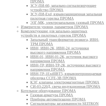
ПРОМА
ЗСУ-ПИ-60, запально-сигнализирующее
устройство ПРОМА
ЗСУ-ПИ-Exd, взрывозащищенная запальная
пилотная горелка ПРОМА
ЭЗГ-МК, электрозапальник газовый ПРОМА
Измерители уровня, параметров ПРОМА
Комплектующие для запально-защитных
устройств и пилотных горелок ПРОМА
Запальный трансформатор розжига, ИВН-
ТРМ ПРОМА
ИВН, ИВН-2К, ИВН-24, источники
высокого напряжения ПРОМА
ИВН-01, ИВН-01-2К, источник высокого
напряжения ПРОМА
ИВН-ТР, ИВН-ТР-2К, источники высокого
напряжения ПРОМА
ИВН-ТР-1ExdIIBT5, взрывонепроницаемая
оболочка CCFE-3B ПРОМА
КЭГ, клапаны электромагнитные ПРОМА
СИ-03-220Д, свеча индукционная ПРОМА
Котельное оборудование ПРОМА
Газовая арматура ПРОМА
Приборы автоматизации ПРОМА
Сигнализаторы загазованности SEITRON