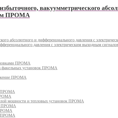
збыточного, вакуумметрического абсол
лом ПРОМА
кого абсолютного и дифференциального давления с электрич
дифференциального давления с электрическим выходным сигна
тановками ПРОМА
га факельных установок ПРОМА
режение ПРОМА
м ПРОМА
 ПРОМА
лой мощности и тепловых установок ПРОМА
ом ПРОМА
 ПРОМА
я ПРОМА