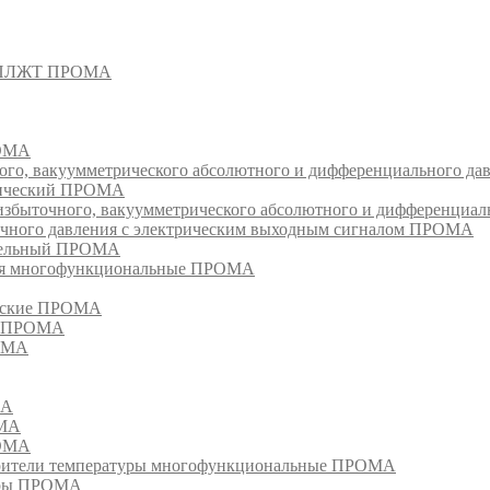
- СПЛЖТ ПРОМА
РОМА
ого, вакуумметрического абсолютного и дифференциального д
атический ПРОМА
быточного, вакуумметрического абсолютного и дифференциал
очного давления с электрическим выходным сигналом ПРОМА
едельный ПРОМА
ия многофункциональные ПРОМА
ческие ПРОМА
ия ПРОМА
РОМА
МА
ОМА
РОМА
тели температуры многофункциональные ПРОМА
уры ПРОМА