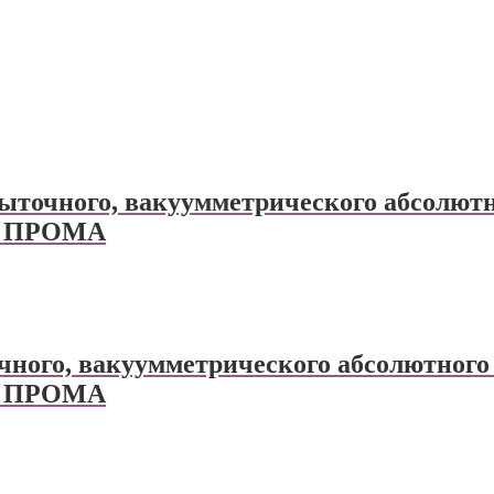
очного, вакуумметрического абсолютн
ом ПРОМА
ого, вакуумметрического абсолютного 
ом ПРОМА