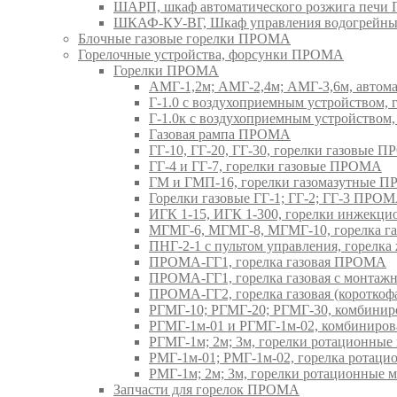
ШАРП, шкаф автоматического розжига печ
ШКАФ-КУ-ВГ, Шкаф управления водогрейны
Блочные газовые горелки ПРОМА
Горелочные устройства, форсунки ПРОМА
Горелки ПРОМА
АМГ-1,2м; АМГ-2,4м; АМГ-3,6м, авто
Г-1.0 с воздухоприемным устройством,
Г-1.0к с воздухоприемным устройством
Газовая рампа ПРОМА
ГГ-10, ГГ-20, ГГ-30, горелки газовые 
ГГ-4 и ГГ-7, горелки газовые ПРОМА
ГМ и ГМП-16, горелки газомазутные 
Горелки газовые ГГ-1; ГГ-2; ГГ-3 ПРО
ИГК 1-15, ИГК 1-300, горелки инжекц
МГМГ-6, МГМГ-8, МГМГ-10, горелка г
ПНГ-2-1 с пультом управления, горел
ПРОМА-ГГ1, горелка газовая ПРОМА
ПРОМА-ГГ1, горелка газовая с монтаж
ПРОМА-ГГ2, горелка газовая (коротко
РГМГ-10; РГМГ-20; РГМГ-30, комбини
РГМГ-1м-01 и РГМГ-1м-02, комбиниро
РГМГ-1м; 2м; 3м, горелки ротационны
РМГ-1м-01; РМГ-1м-02, горелка ротац
РМГ-1м; 2м; 3м, горелки ротационные
Запчасти для горелок ПРОМА