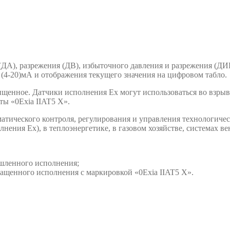
ДА), разрежения (ДВ), избыточного давления и разрежения (ДИВ
 (4-20)мА и отображения текущего значения на цифровом табло.
енное. Датчики исполнения Ех могут использоваться во взрыв
ты «0Exia IIAT5 Х».
матического контроля, регулирования и управления технологич
нения Ех), в теплоэнергетике, в газовом хозяйстве, системах ве
шленного исполнения;
ащенного исполнения с маркировкой «0Exia IIAT5 Х».