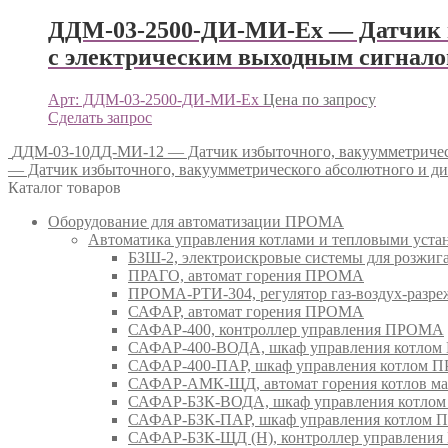
ДДМ-03-2500-ДИ-МИ-Ex — Датчик и
с электрическим выходным сигна
Арт: ДДМ-03-2500-ДИ-МИ-Ex
Цена по запросу
Сделать запрос
ДДМ-03-10ДД-МИ-12 — Датчик избыточного, вакуумметричес
— Датчик избыточного, вакуумметрического абсолютного и 
Каталог товаров
Оборудование для автоматизации ПРОМА
Автоматика управления котлами и тепловыми ус
БЗШ-2, электроискровые системы для розжи
ПРАГО, автомат горения ПРОМА
ПРОМА-РТИ-304, регулятор газ-воздух-раз
САФАР, автомат горения ПРОМА
САФАР-400, контроллер управления ПРОМА
САФАР-400-ВОДА, шкаф управления котло
САФАР-400-ПАР, шкаф управления котлом
САФАР-АМК-ЩД, автомат горения котлов ма
САФАР-БЗК-ВОДА, шкаф управления котл
САФАР-БЗК-ПАР, шкаф управления котлом
САФАР-БЗК-ЩД (Н), контроллер управлени