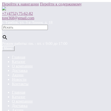
Перейти к навигации
Перейти к содержимому
+7 (4752) 75-62-82
torg368@gmail.com
г. Тамбов, ул. 3-я Линия, д. 18
×
Режим работы: пн. - пт. c 9:00 до 17:00
Меню
Главная
Каталог
О компании
Доставка
Акции
Новости
Контакты
Главная
Каталог
О компании
Доставка
Акции