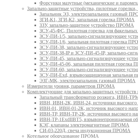
Форсунки мазутные (механические и паром
Запально-защитные устройства, пилотные горел
Запальник ЭЗ, электрозапальник газовый П
ЗГИ-К1, ЗГИ-К2, запальная горелка ПРОМА
ЗЗУ, запально-защитное устройство ПРОМА
ЗСУ-45-ФС, Пилотная горелка для факельны
ЗСУ-ПИ-1/5, запально-сигнализирующее ус
ЗСУ-ПИ-1/6, запальная пилотная горелка П
ЗСУ-ПИ-38, запально-сигнализирующее уст
ЗСУ-ПИ-38-IP и ЗСУ-ПИ-45-IP, запально-си
ЗСУ-ПИ-45, запально-сигнализирующее уст
ЗСУ-ПИ-45-06, запальная пилотная горелка
ЗСУ-ПИ-60, запально-сигнализирующее уст
ЗСУ-ПИ-Exd, взрывозащищенная запальная 
ЭЗГ-МК, электрозапальник газовый ПРОМА
Измерители уровня, параметров ПРОМА
Комплектующие для запально-защитных устройст
Запальный трансформатор розжига, ИВН-Т
ИВН, ИВН-2К, ИВН-24, источники высоког
ИВН-01, ИВН-01-2К, источник высокого н
ИВН-ТР, ИВН-ТР-2К, источники высокого 
ИВН-ТР-1ExdIIBT5, взрывонепроницаемая 
КЭГ, клапаны электромагнитные ПРОМА
СИ-03-220Д, свеча индукционная ПРОМА
Котельное оборудование ПРОМА