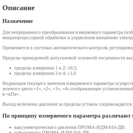
Описание
Назначение
Для непрерывного преобразования измеряемого параметра (изб
микропроцессорной обработки и управления внешними электр
Применяется в системах автоматического контроля, регулирова
Пределы приведенной допускаемой основной погрешности выхо
пределы измерения 1 и 2: ±0,5;
пределы измерения 3 и 4: ±1,0
Индикация текущего значения измеряемого параметра осущест
зеленого цвета «1», «2», «3», «4»,отображающие установленн
в «кПа».
Выход величины давления за пределы уставок сопровождается 
По принципу измеряемого параметра различают 
вакуумметрического давления ПРОМА-ИДМ-016-ДВ;
избыточного ПРОМА-ИДМ-016-ДИ;