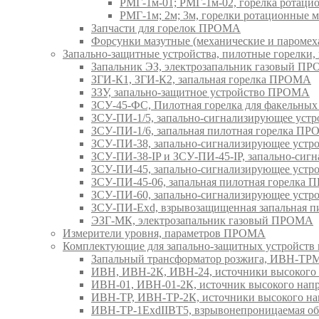
РМГ-1м-01; РМГ-1м-02, горелка ротац
РМГ-1м; 2м; 3м, горелки ротационные
Запчасти для горелок ПРОМА
Форсунки мазутные (механические и паром
Запально-защитные устройства, пилотные горел
Запальник ЭЗ, электрозапальник газовый П
ЗГИ-К1, ЗГИ-К2, запальная горелка ПРОМА
ЗЗУ, запально-защитное устройство ПРОМА
ЗСУ-45-ФС, Пилотная горелка для факельны
ЗСУ-ПИ-1/5, запально-сигнализирующее ус
ЗСУ-ПИ-1/6, запальная пилотная горелка П
ЗСУ-ПИ-38, запально-сигнализирующее уст
ЗСУ-ПИ-38-IP и ЗСУ-ПИ-45-IP, запально-си
ЗСУ-ПИ-45, запально-сигнализирующее уст
ЗСУ-ПИ-45-06, запальная пилотная горелка
ЗСУ-ПИ-60, запально-сигнализирующее уст
ЗСУ-ПИ-Exd, взрывозащищенная запальная 
ЭЗГ-МК, электрозапальник газовый ПРОМА
Измерители уровня, параметров ПРОМА
Комплектующие для запально-защитных устройст
Запальный трансформатор розжига, ИВН-Т
ИВН, ИВН-2К, ИВН-24, источники высоког
ИВН-01, ИВН-01-2К, источник высокого н
ИВН-ТР, ИВН-ТР-2К, источники высокого 
ИВН-ТР-1ExdIIBT5, взрывонепроницаемая 