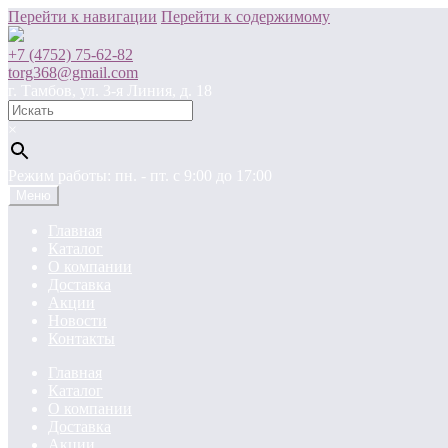
Перейти к навигации
Перейти к содержимому
+7 (4752) 75-62-82
torg368@gmail.com
г. Тамбов, ул. 3-я Линия, д. 18
×
Режим работы: пн. - пт. c 9:00 до 17:00
Меню
Главная
Каталог
О компании
Доставка
Акции
Новости
Контакты
Главная
Каталог
О компании
Доставка
Акции