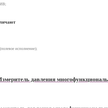
ИВ;
зличают
(полевое исполнение);
змеритель давления многофункциона