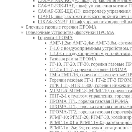
САФАР-БЗК-ВОДА, шкаф управления котл
САФАР-БЗК-ПАР, шкаф управления котлом
САФАР-БЗК-ЩД (Н), контроллер управлени
ШАРП, шкаф автоматического розжига печ
ШКАФ-КУ-ВГ, Шкаф управления водогрейны
Блочные газовые горелки ПРОМА
Горелочные устройства, форсунки ПРОМА
Горелки ПРОМА
АМГ-1,2м; АМГ-2,4м; АМГ-3,6м, авто
Г-1.0 с воздухоприемным устройством,
Г-1.0к с воздухоприемным устройством
Газовая рампа ПРОМА
ГГ-10, ГГ-20, ГГ-30, горелки газовые 
ГГ-4 и ГГ-7, горелки газовые ПРОМА
ГМ и ГМП-16, горелки газомазутные 
Горелки газовые ГГ-1; ГГ-2; ГГ-3 ПРО
ИГК 1-15, ИГК 1-300, горелки инжекц
МГМГ-6, МГМГ-8, МГМГ-10, горелка г
ПНГ-2-1 с пультом управления, горел
ПРОМА-ГГ1, горелка газовая ПРОМА
ПРОМА-ГГ1, горелка газовая с монтаж
ПРОМА-ГГ2, горелка газовая (коротко
РГМГ-10; РГМГ-20; РГМГ-30, комбини
РГМГ-1м-01 и РГМГ-1м-02, комбиниро
РГМГ-1м; 2м; 3м, горелки ротационны