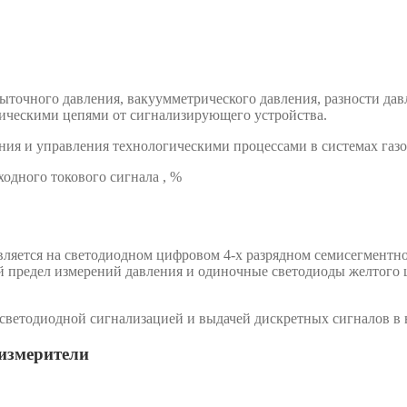
ыточного давления, вакуумметрического давления, разности дав
ическими цепями от сигнализирующего устройства.
ния и управления технологическими процессами в системах газо
дного токового сигнала , %
вляется на светодиодном цифровом 4-х разрядном семисегментн
ый предел измерений давления и одиночные светодиоды желтого
светодиодной сигнализацией и выдачей дискретных сигналов в 
измерители