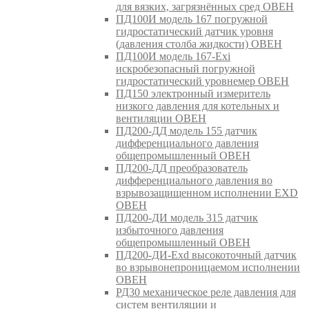
для вязких, загрязнённых сред ОВЕН
ПД100И модель 167 погружной
гидростатический датчик уровня
(давления столба жидкости) ОВЕН
ПД100И модель 167-Exi
искробезопасный погружной
гидростатический уровнемер ОВЕН
ПД150 электронный измеритель
низкого давления для котельных и
вентиляции ОВЕН
ПД200-ДД модель 155 датчик
дифференциального давления
общепромышленный ОВЕН
ПД200-ДД преобразователь
дифференциального давления во
взрывозащищенном исполнении EXD
ОВЕН
ПД200-ДИ модель 315 датчик
избыточного давления
общепромышленный ОВЕН
ПД200-ДИ-Exd высокоточный датчик
во взрывонепроницаемом исполнении
ОВЕН
РД30 механическое реле давления для
систем вентиляции и