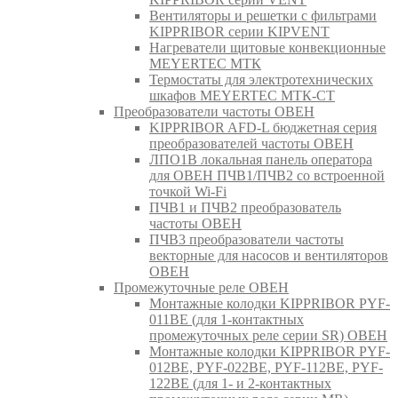
Вентиляторы и решетки с фильтрами
KIPPRIBOR серии KIPVENT
Нагреватели щитовые конвекционные
MEYERTEC МТК
Термостаты для электротехнических
шкафов MEYERTEC МТК-СТ
Преобразователи частоты ОВЕН
KIPPRIBOR AFD-L бюджетная серия
преобразователей частоты ОВЕН
ЛПО1В локальная панель оператора
для ОВЕН ПЧВ1/ПЧВ2 со встроенной
точкой Wi-Fi
ПЧВ1 и ПЧВ2 преобразователь
частоты ОВЕН
ПЧВ3 преобразователи частоты
векторные для насосов и вентиляторов
ОВЕН
Промежуточные реле ОВЕН
Монтажные колодки KIPPRIBOR PYF-
011BE (для 1-контактных
промежуточных реле серии SR) ОВЕН
Монтажные колодки KIPPRIBOR PYF-
012BE, PYF-022BE, PYF-112BE, PYF-
122BE (для 1- и 2-контактных