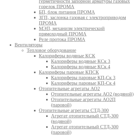
герметичности запорной арматуры газовых
горелок ПРОМА
БП, блок питания ПРОМА
ЗГП, заслонка газовая с электроприводом
ПРОМА
МЭП, механизм электрический
прямоходный ПРОМА
Реле протока ПРОМА
Вентиляторы
Тепловое оборудование
Калориферы водяные КСК
Калориферы водяные КСк 3
Калориферы водяные КСк 4
Калориферы паровые КПСК
Калориферы паровые КП-Ск 3
Калориферы паровые КП-Ск 4
Отопительные агрегаты АО2
Отопительные агрегаты АО2 (водяной)
Отопительные агрегаты АО2П
(паровой)
Отопительные агрегаты СТД-300
Агрегат отопительный СТД-300
(водяной)
Агрегат отопительный СТД-300
(паровой)