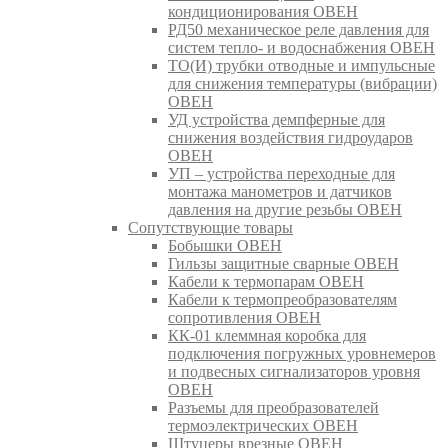
кондиционирования ОВЕН
РД50 механическое реле давления для
систем тепло- и водоснабжения ОВЕН
ТО(И) трубки отводные и импульсные
для снижения температуры (вибрации)
ОВЕН
УД устройства демпферные для
снижения воздействия гидроударов
ОВЕН
УП – устройства переходные для
монтажа манометров и датчиков
давления на другие резьбы ОВЕН
Сопутствующие товары
Бобышки ОВЕН
Гильзы защитные сварные ОВЕН
Кабели к термопарам ОВЕН
Кабели к термопреобразователям
сопротивления ОВЕН
КК-01 клеммная коробка для
подключения погружных уровнемеров
и подвесных сигнализаторов уровня
ОВЕН
Разъемы для преобразователей
термоэлектрических ОВЕН
Штуцеры врезные ОВЕН