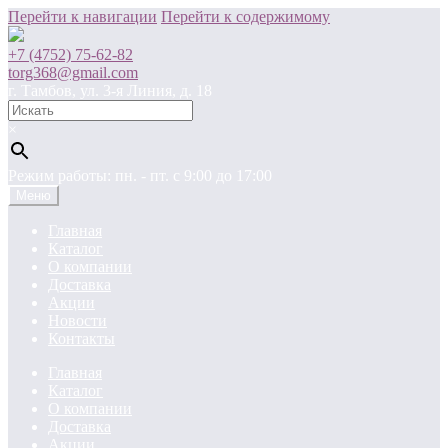
Перейти к навигации
Перейти к содержимому
+7 (4752) 75-62-82
torg368@gmail.com
г. Тамбов, ул. 3-я Линия, д. 18
×
Режим работы: пн. - пт. c 9:00 до 17:00
Меню
Главная
Каталог
О компании
Доставка
Акции
Новости
Контакты
Главная
Каталог
О компании
Доставка
Акции