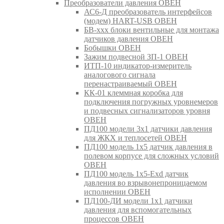
Преобразователи давления ОВЕН
АС6-Д преобразователь интерфейсов
(модем) HART-USB ОВЕН
БВ-ххх блоки вентильные для монтажа
датчиков давления ОВЕН
Бобышки ОВЕН
Зажим подвесной ЗП-1 ОВЕН
ИТП-10 индикатор-измеритель
аналогового сигнала
перенастраиваемый ОВЕН
КК-01 клеммная коробка для
подключения погружных уровнемеров
и подвесных сигнализаторов уровня
ОВЕН
ПД100 модели 3х1 датчики давления
для ЖКХ и теплосетей ОВЕН
ПД100 модель 1х5 датчик давления в
полевом корпусе для сложных условий
ОВЕН
ПД100 модель 1х5-Exd датчик
давления во взрывонепроницаемом
исполнении ОВЕН
ПД100-ДИ модели 1х1 датчики
давления для вспомогательных
процессов ОВЕН