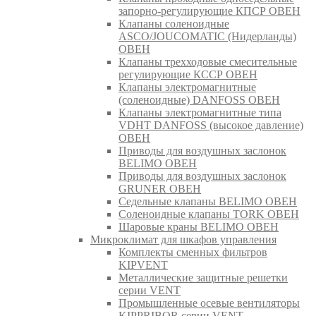
запорно-регулирующие КПСР ОВЕН
Клапаны соленоидные
ASCO/JOUCOMATIC (Нидерланды)
ОВЕН
Клапаны трехходовые смесительные
регулирующие КССР ОВЕН
Клапаны электромагнитные
(соленоидные) DANFOSS ОВЕН
Клапаны электромагнитные типа
VDHT DANFOSS (высокое давление)
ОВЕН
Приводы для воздушных заслонок
BELIMO ОВЕН
Приводы для воздушных заслонок
GRUNER ОВЕН
Седельные клапаны BELIMO ОВЕН
Соленоидные клапаны TORK ОВЕН
Шаровые краны BELIMO ОВЕН
Микроклимат для шкафов управления
Комплекты сменных фильтров
KIPVENT
Металлические защитные решетки
серии VENT
Промышленные осевые вентиляторы
KIPPRIBOR серии VENT