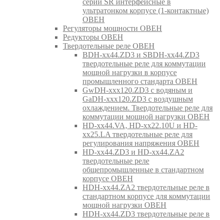
серии SR интерфейсные в
ультратонком корпусе (1-контактные)
ОВЕН
Регуляторы мощности ОВЕН
Редукторы ОВЕН
Твердотельные реле ОВЕН
BDH-xx44.ZD3 и SBDH-xx44.ZD3
твердотельные реле для коммутации
мощной нагрузки в корпусе
промышленного стандарта ОВЕН
GwDH-xxx120.ZD3 с водяным и
GaDH-xxx120.ZD3 с воздушным
охлаждением. Твердотельные реле для
коммутации мощной нагрузки ОВЕН
HD-xx44.VA, HD-xx22.10U и HD-
xx25.LA твердотельные реле для
регулирования напряжения ОВЕН
HD-xx44.ZD3 и HD-xx44.ZA2
твердотельные реле
общепромышленные в стандартном
корпусе ОВЕН
HDH-xx44.ZA2 твердотельные реле в
стандартном корпусе для коммутации
мощной нагрузки ОВЕН
HDH-xx44.ZD3 твердотельные реле в