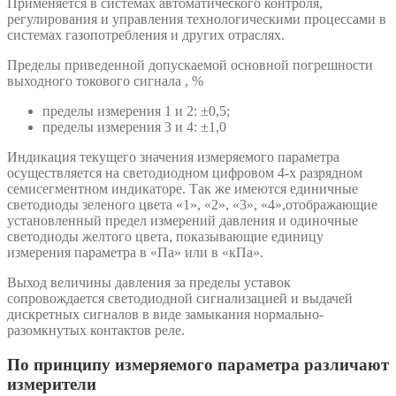
Применяется в системах автоматического контроля,
регулирования и управления технологическими процессами в
системах газопотребления и других отраслях.
Пределы приведенной допускаемой основной погрешности
выходного токового сигнала , %
пределы измерения 1 и 2: ±0,5;
пределы измерения 3 и 4: ±1,0
Индикация текущего значения измеряемого параметра
осуществляется на светодиодном цифровом 4-х разрядном
семисегментном индикаторе. Так же имеются единичные
светодиоды зеленого цвета «1», «2», «3», «4»,отображающие
установленный предел измерений давления и одиночные
светодиоды желтого цвета, показывающие единицу
измерения параметра в «Па» или в «кПа».
Выход величины давления за пределы уставок
сопровождается светодиодной сигнализацией и выдачей
дискретных сигналов в виде замыкания нормально-
разомкнутых контактов реле.
По принципу измеряемого параметра различают
измерители