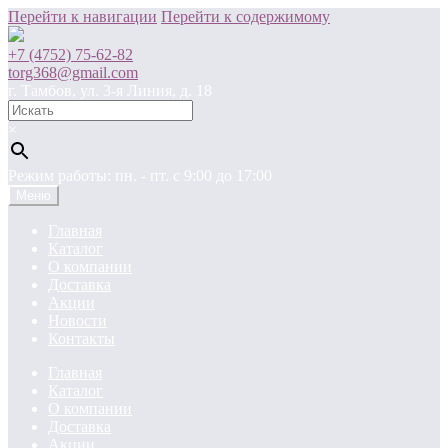
Перейти к навигации
Перейти к содержимому
+7 (4752) 75-62-82
torg368@gmail.com
г. Тамбов, ул. 3-я Линия, д. 18
×
Режим работы: пн. - пт. c 9:00 до 17:00
Меню
Главная
Каталог
О компании
Доставка
Акции
Новости
Контакты
Главная
Каталог
О компании
Доставка
Акции