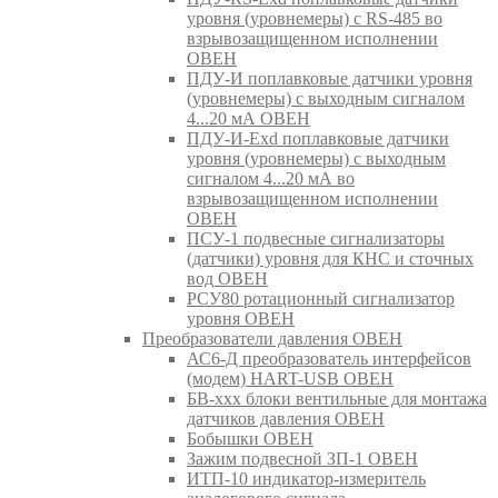
уровня (уровнемеры) с RS-485 во
взрывозащищенном исполнении
ОВЕН
ПДУ-И поплавковые датчики уровня
(уровнемеры) с выходным сигналом
4...20 мА ОВЕН
ПДУ-И-Exd поплавковые датчики
уровня (уровнемеры) с выходным
сигналом 4...20 мА во
взрывозащищенном исполнении
ОВЕН
ПСУ-1 подвесные сигнализаторы
(датчики) уровня для КНС и сточных
вод ОВЕН
РСУ80 ротационный сигнализатор
уровня ОВЕН
Преобразователи давления ОВЕН
АС6-Д преобразователь интерфейсов
(модем) HART-USB ОВЕН
БВ-ххх блоки вентильные для монтажа
датчиков давления ОВЕН
Бобышки ОВЕН
Зажим подвесной ЗП-1 ОВЕН
ИТП-10 индикатор-измеритель