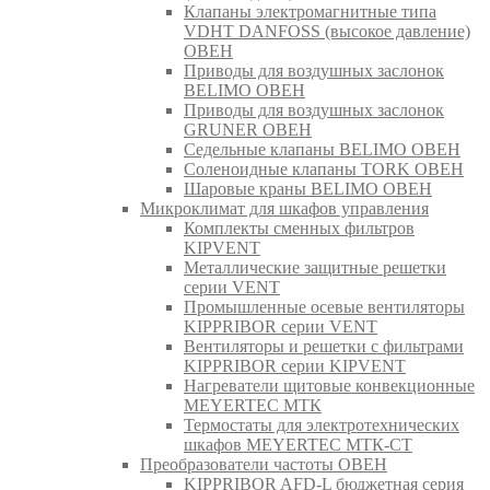
Клапаны электромагнитные типа
VDHT DANFOSS (высокое давление)
ОВЕН
Приводы для воздушных заслонок
BELIMO ОВЕН
Приводы для воздушных заслонок
GRUNER ОВЕН
Седельные клапаны BELIMO ОВЕН
Соленоидные клапаны TORK ОВЕН
Шаровые краны BELIMO ОВЕН
Микроклимат для шкафов управления
Комплекты сменных фильтров
KIPVENT
Металлические защитные решетки
серии VENT
Промышленные осевые вентиляторы
KIPPRIBOR серии VENT
Вентиляторы и решетки с фильтрами
KIPPRIBOR серии KIPVENT
Нагреватели щитовые конвекционные
MEYERTEC МТК
Термостаты для электротехнических
шкафов MEYERTEC МТК-СТ
Преобразователи частоты ОВЕН
KIPPRIBOR AFD-L бюджетная серия