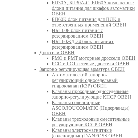
БП30А, БП30А-С, БП60А компактные
блоки питания для шкафов автоматики
ОВЕН
БП60К блок питания для ПЛК и
ответственных применений ОВЕН
ИБП60Б блок питания с
резервированием ОВЕН
ИБП60ЖД-24 блок питания с
резервированием ОВЕН
Дроссели ОВЕН
РМО и РМТ моторные дроссели ОВЕН
РСО и РСТ сетевые дроссели ОВЕН
Запорно-регулирующая арматура ОВЕН
Автоматический запорно-
регулирующий односедельный
гидроклапан (КЗР) ОВЕН
Клапаны проходные односедельные
запорно-регулирующие КПСР ОВЕН
Клапаны соленоидные
ASCO/JOUCOMATIC (Нидерланды)
ОВЕН
Клапаны трехходовые смесительные
регулирующие КССР ОВЕН
Клапаны электромагнитные
(соленоидные) DANFOSS ОВЕН