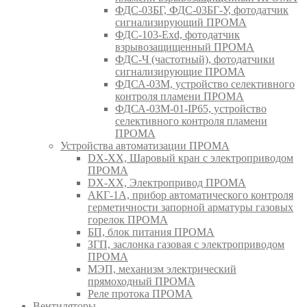
ФДС-03БГ, ФДС-03БГ-У, фотодатчик
сигнализирующий ПРОМА
ФДС-103-Ехd, фотодатчик
взрывозащищенный ПРОМА
ФДС-Ч (частотный), фотодатчики
сигнализирующие ПРОМА
ФДСА-03М, устройство селективного
контроля пламени ПРОМА
ФДСА-03М-01-IP65, устройство
селективного контроля пламени
ПРОМА
Устройства автоматизации ПРОМА
DX-XX, Шаровый кран c электроприводом
ПРОМА
DX-XX, Электропривод ПРОМА
АКГ-1А, прибор автоматического контроля
герметичности запорной арматуры газовых
горелок ПРОМА
БП, блок питания ПРОМА
ЗГП, заслонка газовая с электроприводом
ПРОМА
МЭП, механизм электрический
прямоходный ПРОМА
Реле протока ПРОМА
Вентиляторы