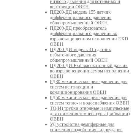
низкого давления для котельных и
вентиляции ОВЕН
ПД200-ДД модель 155 датчик
дифференциального давления
общепромышленный ОВЕН
ПД200-ДД преобразователь
дифференциального давления во
взрывозащищенном исполнении EXD
ОВЕН
ПД200-ДИ модель 315 датчик
избыточного давления
общепромышленный ОВЕН
ПД200-ДИ-Exd высокоточный датчик
во взрывонепроницаемом исполнении
ОВЕН
РД30 механическое реле давления для
систем вентиляции и
кондиционирования ОВЕН
РД50 механическое реле давления для
систем тепло- и водоснабжения ОВЕН
ТО(И) трубки отводные и импульсные
для снижения температуры (вибрации)
ОВЕН
УД устройства демпферные для
снижения воздействия гидроударов