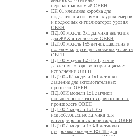
аналогового сигнала
перенастраиваемый ОВЕН
КК-01 клеммная коробка для
подключения погружных уровнемеров
и подвесных сигнализаторов уровня
ОВЕН
ПД100 модели 3х1 датчики давления
для ЖКХ и теплосетей ОВЕН
ПД100 модель 1х5 датчик давления в
полевом корпусе для сложных условий
ОВЕН
ПД100 модель 1х5-Exd датчик
давления во взрывонепроницаемом
исполнении ОВЕН
ПД100-ДИ модели 1х1 датчики
давления для вспомогательных
процессов ОВЕН
ПД100И модели 1х1 датчики
повышенного качества для основных
производств ОВЕН
ПД100И модели 1х1-Exi
искробезопасные датчики для
категорированных производств ОВЕН
ПД100И модели 1х3-R датчики с
цифровым выходом RS-485 для