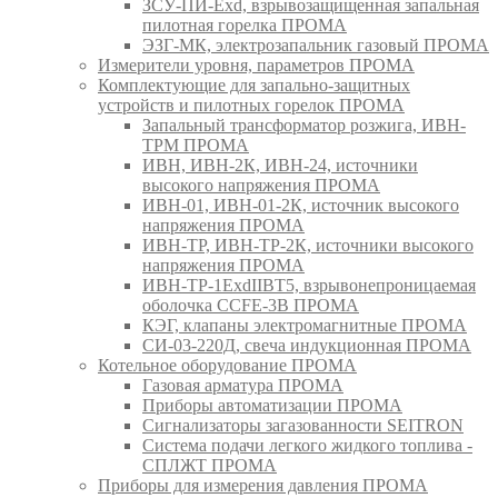
ЗСУ-ПИ-Exd, взрывозащищенная запальная
пилотная горелка ПРОМА
ЭЗГ-МК, электрозапальник газовый ПРОМА
Измерители уровня, параметров ПРОМА
Комплектующие для запально-защитных
устройств и пилотных горелок ПРОМА
Запальный трансформатор розжига, ИВН-
ТРМ ПРОМА
ИВН, ИВН-2К, ИВН-24, источники
высокого напряжения ПРОМА
ИВН-01, ИВН-01-2К, источник высокого
напряжения ПРОМА
ИВН-ТР, ИВН-ТР-2К, источники высокого
напряжения ПРОМА
ИВН-ТР-1ExdIIBT5, взрывонепроницаемая
оболочка CCFE-3B ПРОМА
КЭГ, клапаны электромагнитные ПРОМА
СИ-03-220Д, свеча индукционная ПРОМА
Котельное оборудование ПРОМА
Газовая арматура ПРОМА
Приборы автоматизации ПРОМА
Сигнализаторы загазованности SEITRON
Система подачи легкого жидкого топлива -
СПЛЖТ ПРОМА
Приборы для измерения давления ПРОМА