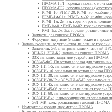
ПРОМА-ГГ1, горелка газовая с монтаж
ПРОМА-ГГ2, горелка газовая (коротко
РГМГ-10; РГМГ-20; РГМГ-30, комбини
РГМГ-1м-01 и РГМГ-1м-02, комбиниро
РГМГ-1м; 2м; 3м, горелки ротационны
РМГ-1м-01; РМГ-1м-02, горелка ротац
РМГ-1м; 2м; 3м, горелки ротационные
Запчасти для горелок ПРОМА
Форсунки мазутные (механические и паром
Запально-защитные устройства, пилотные горел
Запальник ЭЗ, электрозапальник газовый П
ЗГИ-К1, ЗГИ-К2, запальная горелка ПРОМА
ЗЗУ, запально-защитное устройство ПРОМА
ЗСУ-45-ФС, Пилотная горелка для факельны
ЗСУ-ПИ-1/5, запально-сигнализирующее ус
ЗСУ-ПИ-1/6, запальная пилотная горелка П
ЗСУ-ПИ-38, запально-сигнализирующее уст
ЗСУ-ПИ-38-IP и ЗСУ-ПИ-45-IP, запально-си
ЗСУ-ПИ-45, запально-сигнализирующее уст
ЗСУ-ПИ-45-06, запальная пилотная горелка
ЗСУ-ПИ-60, запально-сигнализирующее уст
ЗСУ-ПИ-Exd, взрывозащищенная запальная 
ЭЗГ-МК, электрозапальник газовый ПРОМА
Измерители уровня, параметров ПРОМА
Комплектующие для запально-защитных устройст