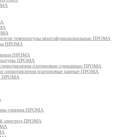
РОМА
МА
ОМА
РОМА
тели температуры многофункциональные ПРОМА
уры ПРОМА
ивления ПРОМА
пературы ПРОМА
и сопротивления платиновые одинарные ПРОМА
ели сопротивления платиновые парные ПРОМА
ом ПРОМА
А
торы горения ПРОМА
ый электрод ПРОМА
ОМА
МА