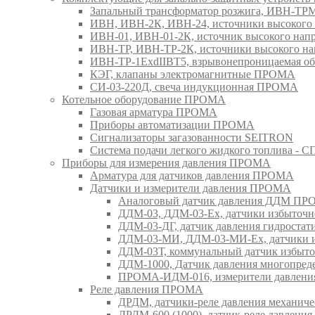
Запальный трансформатор розжига, ИВН-Т
ИВН, ИВН-2К, ИВН-24, источники высоког
ИВН-01, ИВН-01-2К, источник высокого н
ИВН-ТР, ИВН-ТР-2К, источники высокого 
ИВН-ТР-1ExdIIBT5, взрывонепроницаемая 
КЭГ, клапаны электромагнитные ПРОМА
СИ-03-220Д, свеча индукционная ПРОМА
Котельное оборудование ПРОМА
Газовая арматура ПРОМА
Приборы автоматизации ПРОМА
Сигнализаторы загазованности SEITRON
Система подачи легкого жидкого топлива 
Приборы для измерения давления ПРОМА
Арматура для датчиков давления ПРОМА
Датчики и измерители давления ПРОМА
Аналоговый датчик давления ДДМ П
ДДМ-03, ДДМ-03-Ех, датчики избыточн
ДДМ-03-ДГ, датчик давления гидрост
ДДМ-03-МИ, ДДМ-03-МИ-Ех, датчики из
ДДМ-03Т, коммунальный датчик избыт
ДДМ-1000, Датчик давления многопр
ПРОМА-ИДМ-016, измерители давлен
Реле давления ПРОМА
ДРДМ, датчики-реле давления механи
ДРДМ-600 (1000), датчик-реле давлен