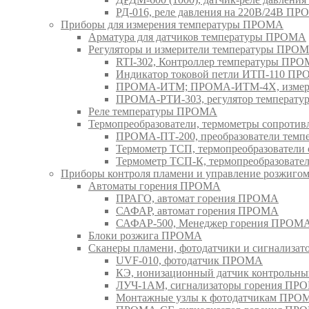
РД-016, реле давления на 220В/24В П
Приборы для измерения температуры ПРОМА
Арматура для датчиков температуры ПРОМА
Регуляторы и измерители температуры ПРО
RTI-302, Контроллер температуры ПР
Индикатор токовой петли ИТП-110 П
ПРОМА-ИТМ; ПРОМА-ИТМ-4Х, измери
ПРОМА-РТИ-303, регулятор температ
Реле температуры ПРОМА
Термопреобразователи, термометры сопрот
ПРОМА-ПТ-200, преобразователи тем
Термометр ТСП, термопреобразовател
Термометр ТСП-К, термопреобразоват
Приборы контроля пламени и управление розжиг
Автоматы горения ПРОМА
ПРАГО, автомат горения ПРОМА
САФАР, автомат горения ПРОМА
САФАР-500, Менеджер горения ПРОМ
Блоки розжига ПРОМА
Сканеры пламени, фотодатчики и сигнализа
UVF-010, фотодатчик ПРОМА
КЭ, ионизационный датчик контрольн
ЛУЧ-1АМ, сигнализаторы горения ПР
Монтажные узлы к фотодатчикам ПРО