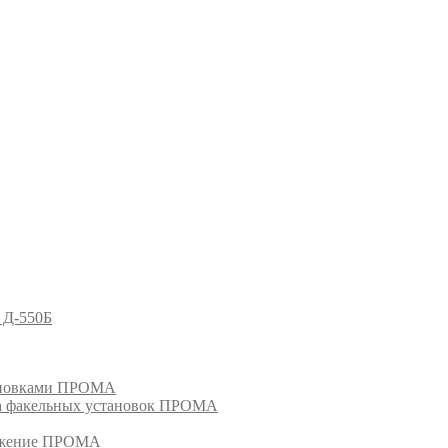
 Д-550Б
тановками ПРОМА
га факельных установок ПРОМА
режение ПРОМА