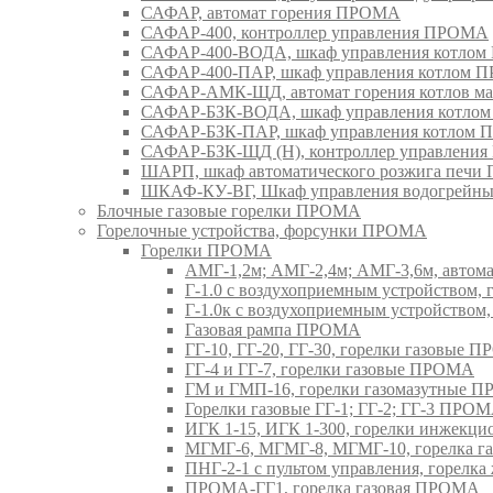
САФАР, автомат горения ПРОМА
САФАР-400, контроллер управления ПРОМА
САФАР-400-ВОДА, шкаф управления котло
САФАР-400-ПАР, шкаф управления котлом
САФАР-АМК-ЩД, автомат горения котлов ма
САФАР-БЗК-ВОДА, шкаф управления котл
САФАР-БЗК-ПАР, шкаф управления котлом
САФАР-БЗК-ЩД (Н), контроллер управлени
ШАРП, шкаф автоматического розжига печ
ШКАФ-КУ-ВГ, Шкаф управления водогрейны
Блочные газовые горелки ПРОМА
Горелочные устройства, форсунки ПРОМА
Горелки ПРОМА
АМГ-1,2м; АМГ-2,4м; АМГ-3,6м, авто
Г-1.0 с воздухоприемным устройством,
Г-1.0к с воздухоприемным устройством
Газовая рампа ПРОМА
ГГ-10, ГГ-20, ГГ-30, горелки газовые 
ГГ-4 и ГГ-7, горелки газовые ПРОМА
ГМ и ГМП-16, горелки газомазутные 
Горелки газовые ГГ-1; ГГ-2; ГГ-3 ПРО
ИГК 1-15, ИГК 1-300, горелки инжекц
МГМГ-6, МГМГ-8, МГМГ-10, горелка г
ПНГ-2-1 с пультом управления, горел
ПРОМА-ГГ1, горелка газовая ПРОМА