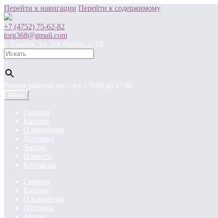
Перейти к навигации
Перейти к содержимому
+7 (4752) 75-62-82
torg368@gmail.com
г. Тамбов, ул. 3-я Линия, д. 18
×
Режим работы: пн. - пт. c 9:00 до 17:00
Меню
Главная
Каталог
О компании
Доставка
Акции
Новости
Контакты
Главная
Каталог
О компании
Доставка
Акции