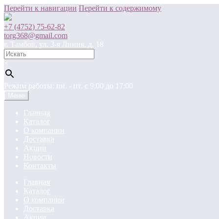
Перейти к навигации
Перейти к содержимому
+7 (4752) 75-62-82
torg368@gmail.com
г. Тамбов, ул. 3-я Линия, д. 18
×
Режим работы: пн. - пт. c 9:00 до 17:00
Меню
Главная
Каталог
О компании
Доставка
Акции
Новости
Контакты
Главная
Каталог
О компании
Доставка
Акции