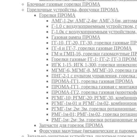
Блочные газовые горелки ПРОМА
Горелочные устройства, форсунки ПРОМА
Горелки ПРОМА
АМГ-1,2м; АМГ-2,4м; АМГ-3,6м, авто
Г-1.0 с воздухоприемным устройством,
Г-1.0к с воздухоприемным устройством
Газовая рампа ПРОМА
ГГ-10, ГГ-20, ГГ-30, горелки газовые 
ГГ-4 и ГГ-7, горелки газовые ПРОМА
ГМ и ГМП-16, горелки газомазутные 
Горелки газовые ГГ-1; ГГ-2; ГГ-3 ПРО
ИГК 1-15, ИГК 1-300, горелки инжекц
МГМГ-6, МГМГ-8, МГМГ-10, горелка г
ПНГ-2-1 с пультом управления, горел
ПРОМА-ГГ1, горелка газовая ПРОМА
ПРОМА-ГГ1, горелка газовая с монтаж
ПРОМА-ГГ2, горелка газовая (коротко
РГМГ-10; РГМГ-20; РГМГ-30, комбини
РГМГ-1м-01 и РГМГ-1м-02, комбиниро
РГМГ-1м; 2м; 3м, горелки ротационны
РМГ-1м-01; РМГ-1м-02, горелка ротац
РМГ-1м; 2м; 3м, горелки ротационные
Запчасти для горелок ПРОМА
Форсунки мазутные (механические и паром
Запально-защитные устройства, пилотные горел