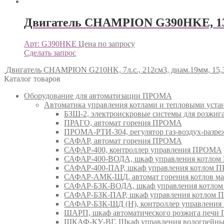
Двигатель CHAMPION G390HKE, 13л.с.
Арт: G390HKE
Цена по запросу
Сделать запрос
Двигатель CHAMPION G210HK, 7л.с., 212см3, диам.19мм, 15,
Каталог товаров
Оборудование для автоматизации ПРОМА
Автоматика управления котлами и тепловыми ус
БЗШ-2, электроискровые системы для розжи
ПРАГО, автомат горения ПРОМА
ПРОМА-РТИ-304, регулятор газ-воздух-раз
САФАР, автомат горения ПРОМА
САФАР-400, контроллер управления ПРОМА
САФАР-400-ВОДА, шкаф управления котло
САФАР-400-ПАР, шкаф управления котлом
САФАР-АМК-ЩД, автомат горения котлов ма
САФАР-БЗК-ВОДА, шкаф управления котл
САФАР-БЗК-ПАР, шкаф управления котлом
САФАР-БЗК-ЩД (Н), контроллер управлени
ШАРП, шкаф автоматического розжига печ
ШКАФ-КУ-ВГ, Шкаф управления водогрейны