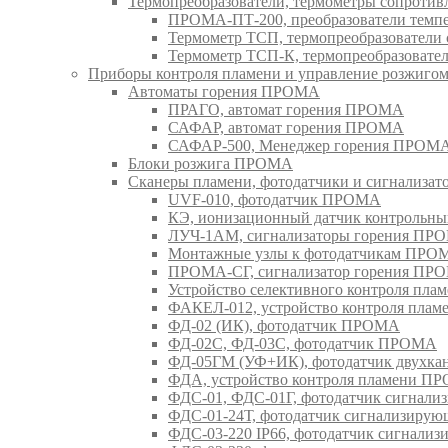
Термопреобразователи, термометры сопрот
ПРОМА-ПТ-200, преобразователи тем
Термометр ТСП, термопреобразовател
Термометр ТСП-К, термопреобразоват
Приборы контроля пламени и управление розжиг
Автоматы горения ПРОМА
ПРАГО, автомат горения ПРОМА
САФАР, автомат горения ПРОМА
САФАР-500, Менеджер горения ПРОМ
Блоки розжига ПРОМА
Сканеры пламени, фотодатчики и сигнализа
UVF-010, фотодатчик ПРОМА
КЭ, ионизационный датчик контрольн
ЛУЧ-1АМ, сигнализаторы горения ПР
Монтажные узлы к фотодатчикам ПРО
ПРОМА-СГ, сигнализатор горения ПР
Устройство селективного контроля пл
ФАКЕЛ-012, устройство контроля пла
ФД-02 (ИК), фотодатчик ПРОМА
ФД-02С, ФД-03С, фотодатчик ПРОМА
ФД-05ГМ (УФ+ИК), фотодатчик двухк
ФДА, устройство контроля пламени П
ФДС-01, ФДС-01Г, фотодатчик сигна
ФДС-01-24Т, фотодатчик сигнализир
ФДС-03-220 IP66, фотодатчик сигнал