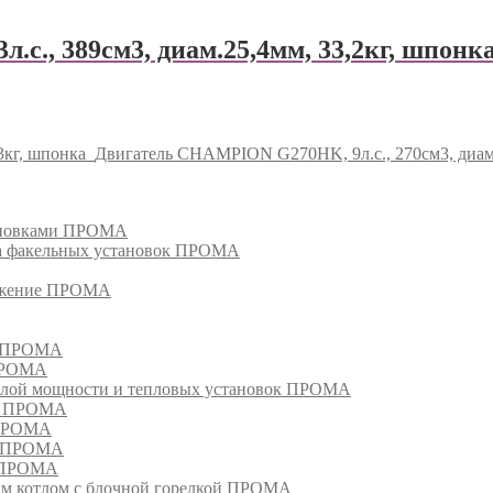
, 389см3, диам.25,4мм, 33,2кг, шпонка,
3кг, шпонка
Двигатель CHAMPION G270HK, 9л.с., 270см3, диам.
тановками ПРОМА
га факельных установок ПРОМА
режение ПРОМА
м ПРОМА
 ПРОМА
лой мощности и тепловых установок ПРОМА
ом ПРОМА
 ПРОМА
я ПРОМА
и ПРОМА
м котлом с блочной горелкой ПРОМА