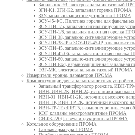
Запальник ЭЗ, электрозапальник газовый П
ЗГИ-К1, ЗГИ-К2, запальная горелка ПРОМА
ЗЗУ, запально-защитное устройство ПРОМА
ЗСУ-45-ФС, Пилотная горелка для факельны
ЗСУ-ПИ-1/5, запально-сигнализирующее ус
ЗСУ-ПИ-1/6, запальная пилотная горелка П
ЗСУ-ПИ-38, запально-сигнализирующее уст
ЗСУ-ПИ-38-IP и ЗСУ-ПИ-45-IP, запально-си
ЗСУ-ПИ-45, запально-сигнализирующее уст
ЗСУ-ПИ-45-06, запальная пилотная горелка
ЗСУ-ПИ-60, запально-сигнализирующее уст
ЗСУ-ПИ-Exd, взрывозащищенная запальная 
ЭЗГ-МК, электрозапальник газовый ПРОМА
Измерители уровня, параметров ПРОМА
Комплектующие для запально-защитных устройст
Запальный трансформатор розжига, ИВН-Т
ИВН, ИВН-2К, ИВН-24, источники высоког
ИВН-01, ИВН-01-2К, источник высокого н
ИВН-ТР, ИВН-ТР-2К, источники высокого 
ИВН-ТР-1ExdIIBT5, взрывонепроницаемая 
КЭГ, клапаны электромагнитные ПРОМА
СИ-03-220Д, свеча индукционная ПРОМА
Котельное оборудование ПРОМА
Газовая арматура ПРОМА
Приборы автоматизации ПРОМА