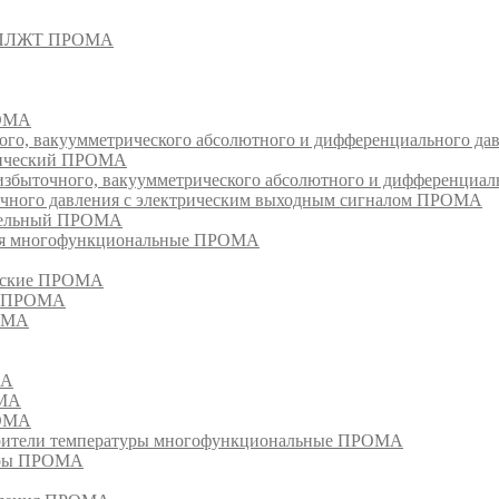
- СПЛЖТ ПРОМА
РОМА
ого, вакуумметрического абсолютного и дифференциального д
атический ПРОМА
быточного, вакуумметрического абсолютного и дифференциал
очного давления с электрическим выходным сигналом ПРОМА
едельный ПРОМА
ия многофункциональные ПРОМА
ческие ПРОМА
ия ПРОМА
РОМА
МА
ОМА
РОМА
тели температуры многофункциональные ПРОМА
уры ПРОМА