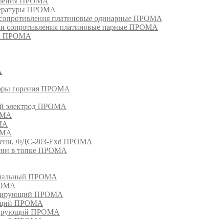
ивления ПРОМА
пературы ПРОМА
и сопротивления платиновые одинарные ПРОМА
ели сопротивления платиновые парные ПРОМА
ом ПРОМА
А
торы горения ПРОМА
ый электрод ПРОМА
ОМА
МА
ОМА
амени, ФДС-203-Exd ПРОМА
мени в топке ПРОМА
анальный ПРОМА
РОМА
лизирующий ПРОМА
ующий ПРОМА
изирующий ПРОМА