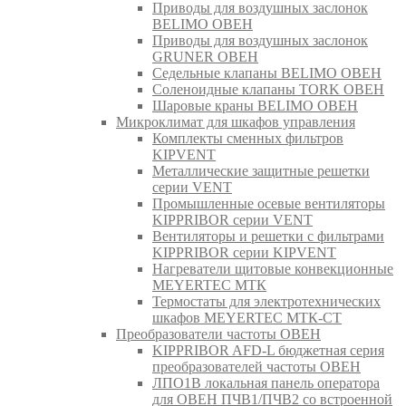
Приводы для воздушных заслонок
BELIMO ОВЕН
Приводы для воздушных заслонок
GRUNER ОВЕН
Седельные клапаны BELIMO ОВЕН
Соленоидные клапаны TORK ОВЕН
Шаровые краны BELIMO ОВЕН
Микроклимат для шкафов управления
Комплекты сменных фильтров
KIPVENT
Металлические защитные решетки
серии VENT
Промышленные осевые вентиляторы
KIPPRIBOR серии VENT
Вентиляторы и решетки с фильтрами
KIPPRIBOR серии KIPVENT
Нагреватели щитовые конвекционные
MEYERTEC МТК
Термостаты для электротехнических
шкафов MEYERTEC МТК-СТ
Преобразователи частоты ОВЕН
KIPPRIBOR AFD-L бюджетная серия
преобразователей частоты ОВЕН
ЛПО1В локальная панель оператора
для ОВЕН ПЧВ1/ПЧВ2 со встроенной