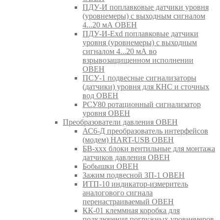
ПДУ-И поплавковые датчики уровня
(уровнемеры) с выходным сигналом
4...20 мА ОВЕН
ПДУ-И-Exd поплавковые датчики
уровня (уровнемеры) с выходным
сигналом 4...20 мА во
взрывозащищенном исполнении
ОВЕН
ПСУ-1 подвесные сигнализаторы
(датчики) уровня для КНС и сточных
вод ОВЕН
РСУ80 ротационный сигнализатор
уровня ОВЕН
Преобразователи давления ОВЕН
АС6-Д преобразователь интерфейсов
(модем) HART-USB ОВЕН
БВ-ххх блоки вентильные для монтажа
датчиков давления ОВЕН
Бобышки ОВЕН
Зажим подвесной ЗП-1 ОВЕН
ИТП-10 индикатор-измеритель
аналогового сигнала
перенастраиваемый ОВЕН
КК-01 клеммная коробка для
подключения погружных уровнемеров