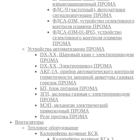
взрывозащищенный ПРОМА
ФДС-Ч (частотный), фотодатчики
сигнализирующие ПРОМА
ФДСА-03М, устройство селективного
контроля пламени ПРОМА
ФДСА-03М-01-IP65, устройство
селективного контроля пламени
ПРОМА
Устройства автоматизации ПРОМА
DX-XX, Шаровый кран c электроприводом
ПРОМА
DX-XX, Электропривод ПРОМА
АКГ-1А, прибор автоматического контроля
герметичности запорной арматуры газовых
горелок ПРОМА
БП, блок питания ПРОМА
ЗГП, заслонка газовая с электроприводом
ПРОМА
МЭП, механизм электрический
прямоходный ПРОМА
Реле протока ПРОМА
Вентиляторы
Тепловое оборудование
Калориферы водяные КСК
Калориферы водяные КСк 3