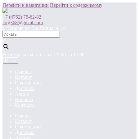
Перейти к навигации
Перейти к содержимому
+7 (4752) 75-62-82
torg368@gmail.com
г. Тамбов, ул. 3-я Линия, д. 18
×
Режим работы: пн. - пт. c 9:00 до 17:00
Меню
Главная
Каталог
О компании
Доставка
Акции
Новости
Контакты
Главная
Каталог
О компании
Доставка
Акции