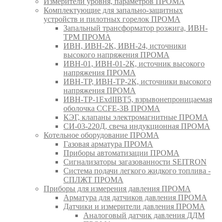
Измерители уровня, параметров ПРОМА
Комплектующие для запально-защитных
устройств и пилотных горелок ПРОМА
Запальный трансформатор розжига, ИВН-
ТРМ ПРОМА
ИВН, ИВН-2К, ИВН-24, источники
высокого напряжения ПРОМА
ИВН-01, ИВН-01-2К, источник высокого
напряжения ПРОМА
ИВН-ТР, ИВН-ТР-2К, источники высокого
напряжения ПРОМА
ИВН-ТР-1ExdIIBT5, взрывонепроницаемая
оболочка CCFE-3B ПРОМА
КЭГ, клапаны электромагнитные ПРОМА
СИ-03-220Д, свеча индукционная ПРОМА
Котельное оборудование ПРОМА
Газовая арматура ПРОМА
Приборы автоматизации ПРОМА
Сигнализаторы загазованности SEITRON
Система подачи легкого жидкого топлива -
СПЛЖТ ПРОМА
Приборы для измерения давления ПРОМА
Арматура для датчиков давления ПРОМА
Датчики и измерители давления ПРОМА
Аналоговый датчик давления ДДМ