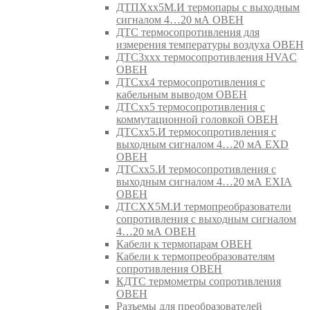
ДТПХхх5М.И термопары с выходным
сигналом 4…20 мА ОВЕН
ДТС термосопротивления для
измерения температуры воздуха ОВЕН
ДТС3ххх термосопротивления HVAC
ОВЕН
ДТСхх4 термосопротивления с
кабельным выводом ОВЕН
ДТСхх5 термосопротивления с
коммутационной головкой ОВЕН
ДТСхх5.И термосопротивления с
выходным сигналом 4…20 мА EXD
ОВЕН
ДТСхх5.И термосопротивления с
выходным сигналом 4…20 мА EXIA
ОВЕН
ДТСХХ5М.И термопреобразователи
сопротивления с выходным сигналом
4…20 мА ОВЕН
Кабели к термопарам ОВЕН
Кабели к термопреобразователям
сопротивления ОВЕН
КДТС термометры сопротивления
ОВЕН
Разъемы для преобразователей