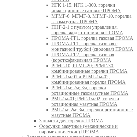
ИГК 1-15, ИГК 1-300, горелки
инжекционные газовые ПРОМА
МГМГ-6, МГМГ-8, МГМГ-10, горелка
газомазутная ПРОМА
ПНГ-2-1 с пультом управления,
горелка жидкотопливная ПРОМА
ПРОМА-ГГ1, горелка газовая ПРОМА
ПРОМА-ГГ1, горелка газовая с
монтажной трубой (сводовая) ПРОМА
ПРОМА-ГГ2, горелка газовая
(короткофакельная) ПРОМА
РГМГ-10; РГМГ-20; РГМГ-30,
комбинированные горелки ПРОМА
РГМГ-1м-01 и РГМГ-1м-02,
комбинированная горелка ПРОМА
РГМГ-1м; 2м; 3м, горелки
ротационные газомазутные ПРОМА
РМГ-1м-01; РМГ-1м-02, горелка
ротационная мазутная ПРОМА
РМГ-1м; 2м; 3м, горелки ротационные
мазутные ПРОМА
Запчасти для горелок ПРОМА
Форсунки мазутные (механические и
паромеханические) ПРОМА