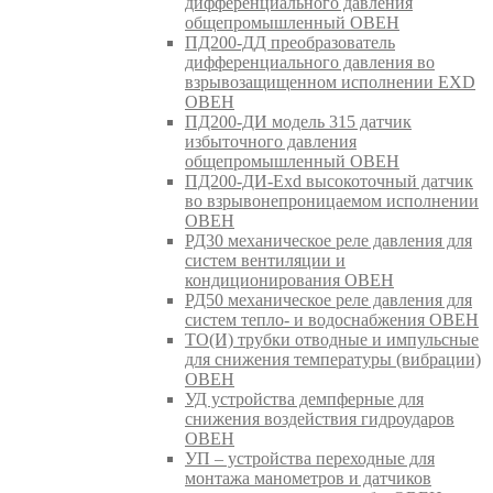
дифференциального давления
общепромышленный ОВЕН
ПД200-ДД преобразователь
дифференциального давления во
взрывозащищенном исполнении EXD
ОВЕН
ПД200-ДИ модель 315 датчик
избыточного давления
общепромышленный ОВЕН
ПД200-ДИ-Exd высокоточный датчик
во взрывонепроницаемом исполнении
ОВЕН
РД30 механическое реле давления для
систем вентиляции и
кондиционирования ОВЕН
РД50 механическое реле давления для
систем тепло- и водоснабжения ОВЕН
ТО(И) трубки отводные и импульсные
для снижения температуры (вибрации)
ОВЕН
УД устройства демпферные для
снижения воздействия гидроударов
ОВЕН
УП – устройства переходные для
монтажа манометров и датчиков