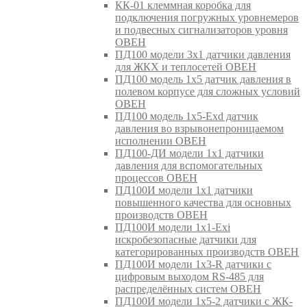
КК-01 клеммная коробка для
подключения погружных уровнемеров
и подвесных сигнализаторов уровня
ОВЕН
ПД100 модели 3х1 датчики давления
для ЖКХ и теплосетей ОВЕН
ПД100 модель 1х5 датчик давления в
полевом корпусе для сложных условий
ОВЕН
ПД100 модель 1х5-Exd датчик
давления во взрывонепроницаемом
исполнении ОВЕН
ПД100-ДИ модели 1х1 датчики
давления для вспомогательных
процессов ОВЕН
ПД100И модели 1х1 датчики
повышенного качества для основных
производств ОВЕН
ПД100И модели 1х1-Exi
искробезопасные датчики для
категорированных производств ОВЕН
ПД100И модели 1х3-R датчики с
цифровым выходом RS-485 для
распределённых систем ОВЕН
ПД100И модели 1х5-2 датчики с ЖК-