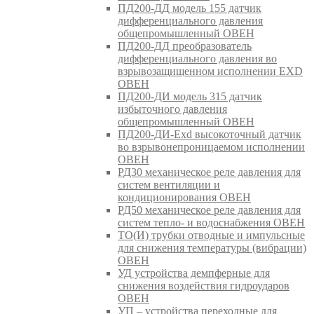
ПД200-ДД модель 155 датчик
дифференциального давления
общепромышленный ОВЕН
ПД200-ДД преобразователь
дифференциального давления во
взрывозащищенном исполнении EXD
ОВЕН
ПД200-ДИ модель 315 датчик
избыточного давления
общепромышленный ОВЕН
ПД200-ДИ-Exd высокоточный датчик
во взрывонепроницаемом исполнении
ОВЕН
РД30 механическое реле давления для
систем вентиляции и
кондиционирования ОВЕН
РД50 механическое реле давления для
систем тепло- и водоснабжения ОВЕН
ТО(И) трубки отводные и импульсные
для снижения температуры (вибрации)
ОВЕН
УД устройства демпферные для
снижения воздействия гидроударов
ОВЕН
УП – устройства переходные для