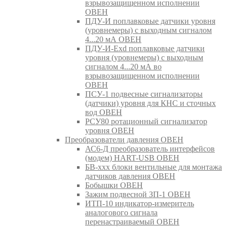
взрывозащищенном исполнении
ОВЕН
ПДУ-И поплавковые датчики уровня
(уровнемеры) с выходным сигналом
4...20 мА ОВЕН
ПДУ-И-Exd поплавковые датчики
уровня (уровнемеры) с выходным
сигналом 4...20 мА во
взрывозащищенном исполнении
ОВЕН
ПСУ-1 подвесные сигнализаторы
(датчики) уровня для КНС и сточных
вод ОВЕН
РСУ80 ротационный сигнализатор
уровня ОВЕН
Преобразователи давления ОВЕН
АС6-Д преобразователь интерфейсов
(модем) HART-USB ОВЕН
БВ-ххх блоки вентильные для монтажа
датчиков давления ОВЕН
Бобышки ОВЕН
Зажим подвесной ЗП-1 ОВЕН
ИТП-10 индикатор-измеритель
аналогового сигнала
перенастраиваемый ОВЕН