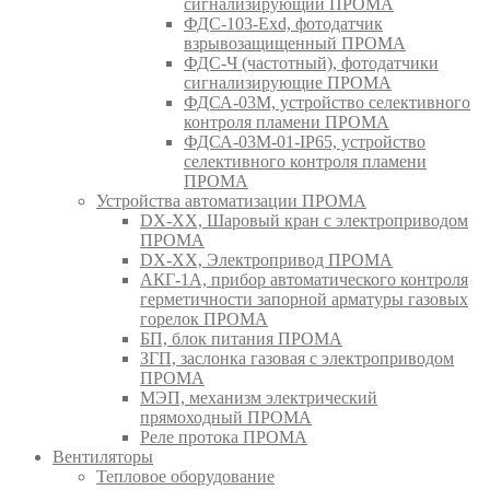
сигнализирующий ПРОМА
ФДС-103-Ехd, фотодатчик
взрывозащищенный ПРОМА
ФДС-Ч (частотный), фотодатчики
сигнализирующие ПРОМА
ФДСА-03М, устройство селективного
контроля пламени ПРОМА
ФДСА-03М-01-IP65, устройство
селективного контроля пламени
ПРОМА
Устройства автоматизации ПРОМА
DX-XX, Шаровый кран c электроприводом
ПРОМА
DX-XX, Электропривод ПРОМА
АКГ-1А, прибор автоматического контроля
герметичности запорной арматуры газовых
горелок ПРОМА
БП, блок питания ПРОМА
ЗГП, заслонка газовая с электроприводом
ПРОМА
МЭП, механизм электрический
прямоходный ПРОМА
Реле протока ПРОМА
Вентиляторы
Тепловое оборудование