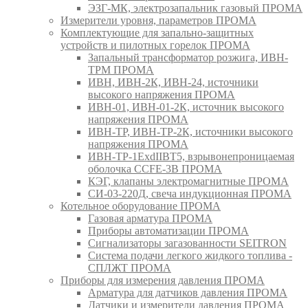
ЭЗГ-МК, электрозапальник газовый ПРОМА
Измерители уровня, параметров ПРОМА
Комплектующие для запально-защитных
устройств и пилотных горелок ПРОМА
Запальный трансформатор розжига, ИВН-
ТРМ ПРОМА
ИВН, ИВН-2К, ИВН-24, источники
высокого напряжения ПРОМА
ИВН-01, ИВН-01-2К, источник высокого
напряжения ПРОМА
ИВН-ТР, ИВН-ТР-2К, источники высокого
напряжения ПРОМА
ИВН-ТР-1ExdIIBT5, взрывонепроницаемая
оболочка CCFE-3B ПРОМА
КЭГ, клапаны электромагнитные ПРОМА
СИ-03-220Д, свеча индукционная ПРОМА
Котельное оборудование ПРОМА
Газовая арматура ПРОМА
Приборы автоматизации ПРОМА
Сигнализаторы загазованности SEITRON
Система подачи легкого жидкого топлива -
СПЛЖТ ПРОМА
Приборы для измерения давления ПРОМА
Арматура для датчиков давления ПРОМА
Датчики и измерители давления ПРОМА