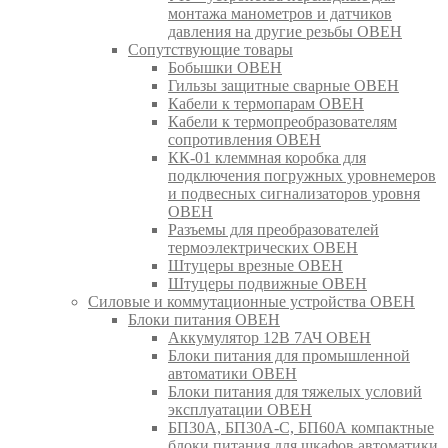
монтажа манометров и датчиков
давления на другие резьбы ОВЕН
Сопутствующие товары
Бобышки ОВЕН
Гильзы защитные сварные ОВЕН
Кабели к термопарам ОВЕН
Кабели к термопреобразователям
сопротивления ОВЕН
КК-01 клеммная коробка для
подключения погружных уровнемеров
и подвесных сигнализаторов уровня
ОВЕН
Разъемы для преобразователей
термоэлектрических ОВЕН
Штуцеры врезные ОВЕН
Штуцеры подвижные ОВЕН
Силовые и коммутационные устройства ОВЕН
Блоки питания ОВЕН
Аккумулятор 12В 7АЧ ОВЕН
Блоки питания для промышленной
автоматики ОВЕН
Блоки питания для тяжелых условий
эксплуатации ОВЕН
БП30А, БП30А-С, БП60А компактные
блоки питания для шкафов автоматики