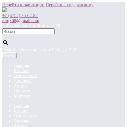
Перейти к навигации
Перейти к содержимому
+7 (4752) 75-62-82
torg368@gmail.com
г. Тамбов, ул. 3-я Линия, д. 18
×
Режим работы: пн. - пт. c 9:00 до 17:00
Меню
Главная
Каталог
О компании
Доставка
Акции
Новости
Контакты
Главная
Каталог
О компании
Доставка
Акции