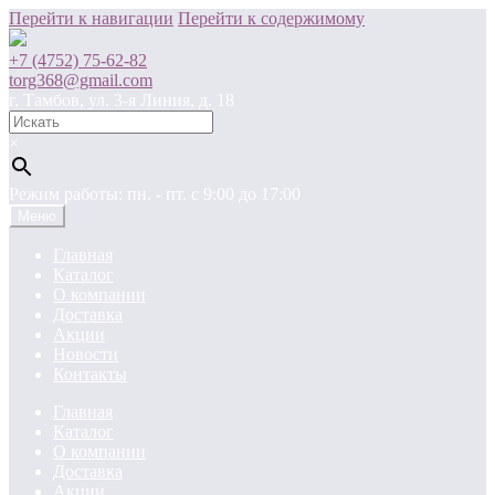
Перейти к навигации
Перейти к содержимому
+7 (4752) 75-62-82
torg368@gmail.com
г. Тамбов, ул. 3-я Линия, д. 18
×
Режим работы: пн. - пт. c 9:00 до 17:00
Меню
Главная
Каталог
О компании
Доставка
Акции
Новости
Контакты
Главная
Каталог
О компании
Доставка
Акции