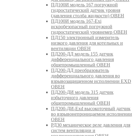
ПД100И модель 167 погружной
гидростатический датчик уровня
(давления столба жидкости) ОВЕН
ПД100И модель 167-Exi
искробезопасный погружной
гидростатический уровнемер ОВЕН
ПД150 электронный измеритель
низкого давления для котельных и
вентиляции ОВЕН
ПД200-ДД модель 155 датчик
дифференциального давления
общепромышленный ОВЕН
ПД200-ДД преобразователь
дифференциального давления во
взрывозащищенном исполнении EXD
ОВЕН
ПД200-ДИ модель 315 датчик
избыточного давления
общепромышленный ОВЕН
ПД200-ДИ-Exd высокоточный датчик
во взрывонепроницаемом исполнении
ОВЕН
РД30 механическое реле давления для
систем вентиляции и
кондиционирования ОВЕН