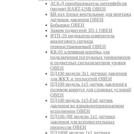
АС6-Д преобразователь интерфейсов
(модем) HART-USB ОВЕН
БВ-ххх блоки вентильные для монтажа
датчиков давления ОВЕН
Бобышки ОВЕН
Зажим подвесной ЗП-1 ОВЕН
ИТП-10 индикатор-измеритель
аналогового сигнала
перенастраиваемый ОВЕН
КК-01 клеммная коробка для
подключения погружных уровнемеров
и подвесных сигнализаторов уровня
ОВЕН
ПД100 модели 3х1 датчики давления
для ЖКХ и теплосетей ОВЕН
ПД100 модель 1х5 датчик давления в
полевом корпусе для сложных условий
ОВЕН
ПД100 модель 1х5-Exd датчик
давления во взрывонепроницаемом
исполнении ОВЕН
ПД100-ДИ модели 1х1 датчики
давления для вспомогательных
процессов ОВЕН
ПД100И модели 1х1 датчики