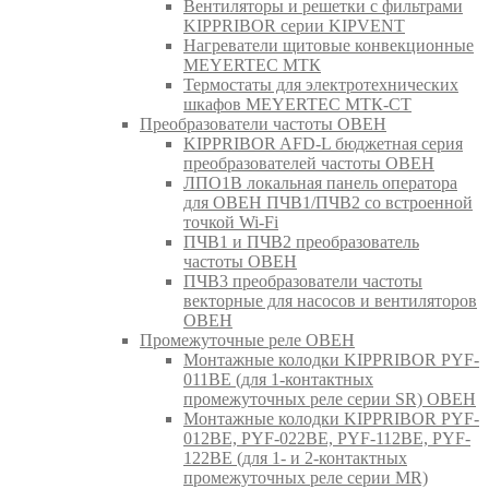
Вентиляторы и решетки с фильтрами
KIPPRIBOR серии KIPVENT
Нагреватели щитовые конвекционные
MEYERTEC МТК
Термостаты для электротехнических
шкафов MEYERTEC МТК-СТ
Преобразователи частоты ОВЕН
KIPPRIBOR AFD-L бюджетная серия
преобразователей частоты ОВЕН
ЛПО1В локальная панель оператора
для ОВЕН ПЧВ1/ПЧВ2 со встроенной
точкой Wi-Fi
ПЧВ1 и ПЧВ2 преобразователь
частоты ОВЕН
ПЧВ3 преобразователи частоты
векторные для насосов и вентиляторов
ОВЕН
Промежуточные реле ОВЕН
Монтажные колодки KIPPRIBOR PYF-
011BE (для 1-контактных
промежуточных реле серии SR) ОВЕН
Монтажные колодки KIPPRIBOR PYF-
012BE, PYF-022BE, PYF-112BE, PYF-
122BE (для 1- и 2-контактных
промежуточных реле серии MR)