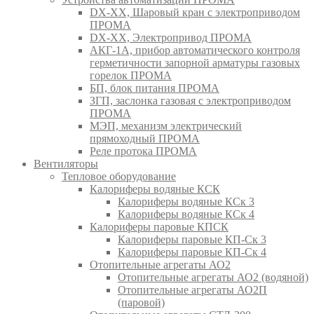
DX-XX, Шаровый кран c электроприводом
ПРОМА
DX-XX, Электропривод ПРОМА
АКГ-1А, прибор автоматического контроля
герметичности запорной арматуры газовых
горелок ПРОМА
БП, блок питания ПРОМА
ЗГП, заслонка газовая с электроприводом
ПРОМА
МЭП, механизм электрический
прямоходный ПРОМА
Реле протока ПРОМА
Вентиляторы
Тепловое оборудование
Калориферы водяные КСК
Калориферы водяные КСк 3
Калориферы водяные КСк 4
Калориферы паровые КПСК
Калориферы паровые КП-Ск 3
Калориферы паровые КП-Ск 4
Отопительные агрегаты АО2
Отопительные агрегаты АО2 (водяной)
Отопительные агрегаты АО2П
(паровой)