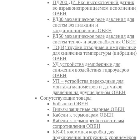
ПД200-ДИ-Exd высокоточный датчик
во взрывонепроницаемом исполнении
ОВЕН
РД30 механическое реле давления для
систем вентиляции и
кондиционирования ОВЕН
РД50 механическое реле давления для
систем тепло- и водоснабжения ОВЕН
ТО(И) трубки отводные и импульсные
для снижения температуры (вибрации)
ОВЕН
УД устройства демпферные для
снижения воздействия гидроударов
ОВЕН
УП – устройства переходные для
монтажа манометров и датчиков
давления на другие резьбы ОВЕН
Сопутствующие товары
Бобышки ОВЕН
Гильзы защитные сварные ОВЕН
Кабели к термопарам ОВЕН
Кабели к термопреобразователям
сопротивления ОВЕН
КК-01 клеммная коробка для
подключения погружных уровнемеров