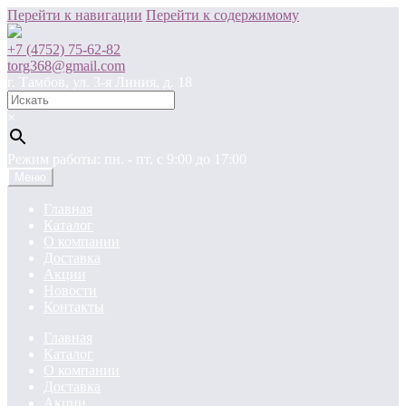
Перейти к навигации
Перейти к содержимому
+7 (4752) 75-62-82
torg368@gmail.com
г. Тамбов, ул. 3-я Линия, д. 18
×
Режим работы: пн. - пт. c 9:00 до 17:00
Меню
Главная
Каталог
О компании
Доставка
Акции
Новости
Контакты
Главная
Каталог
О компании
Доставка
Акции