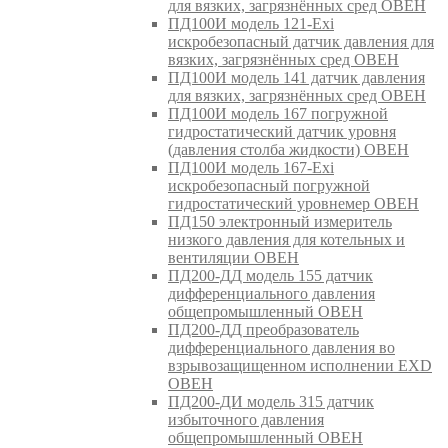
для вязких, загрязнённых сред ОВЕН
ПД100И модель 121-Exi
искробезопасный датчик давления для
вязких, загрязнённых сред ОВЕН
ПД100И модель 141 датчик давления
для вязких, загрязнённых сред ОВЕН
ПД100И модель 167 погружной
гидростатический датчик уровня
(давления столба жидкости) ОВЕН
ПД100И модель 167-Exi
искробезопасный погружной
гидростатический уровнемер ОВЕН
ПД150 электронный измеритель
низкого давления для котельных и
вентиляции ОВЕН
ПД200-ДД модель 155 датчик
дифференциального давления
общепромышленный ОВЕН
ПД200-ДД преобразователь
дифференциального давления во
взрывозащищенном исполнении EXD
ОВЕН
ПД200-ДИ модель 315 датчик
избыточного давления
общепромышленный ОВЕН