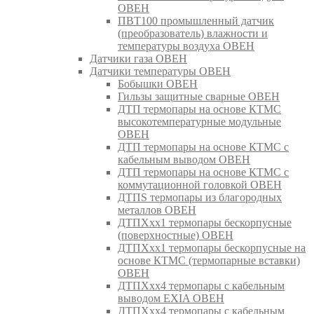
ОВЕН
ПВТ100 промышленный датчик
(преобразователь) влажности и
температуры воздуха ОВЕН
Датчики газа ОВЕН
Датчики температуры ОВЕН
Бобышки ОВЕН
Гильзы защитные сварные ОВЕН
ДТП термопары на основе КТМС
высокотемпературные модульные
ОВЕН
ДТП термопары на основе КТМС с
кабельным выводом ОВЕН
ДТП термопары на основе КТМС с
коммутационной головкой ОВЕН
ДТПS термопары из благородных
металлов ОВЕН
ДТПХхх1 термопары бескорпусные
(поверхностные) ОВЕН
ДТПХхх1 термопары бескорпусные на
основе КТМС (термопарные вставки)
ОВЕН
ДТПХхх4 термопары с кабельным
выводом EXIA ОВЕН
ДТПХхх4 термопары с кабельным