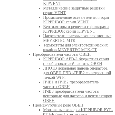
KIPVENT
Металлические защитные решетки
серии VENT
Промышленные осевые вентиляторы
KIPPRIBOR серии VENT
Вентиляторы и решетки с фильтрами
KIPPRIBOR серии KIPVENT
Нагреватели щитовые конвекционные
MEYERTEC МТК
Термостаты для электротехнических
шкафов MEYERTEC МТК-СТ
Преобразователи частоты ОВЕН
KIPPRIBOR AFD-L бюджетная серия
преобразователей частоты ОВЕН
ЛПО1В локальная панель оператора
для ОВЕН ПЧВ1/ПЧВ2 со встроенной
точкой Wi-Fi
ПЧВ1 и ПЧВ2 преобразователь
частоты ОВЕН
ПЧВ3 преобразователи частоты
векторные для насосов и вентиляторов
ОВЕН
Промежуточные реле ОВЕН
Монтажные колодки KIPPRIBOR PYF-
011BE (для 1-контактных