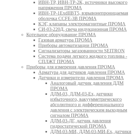
ИВН-ТР, ИВН-ТР-2К, источники высокого
напряжения ПРОМА
ИВН-ТР-1ExdIIBT5, взрывонепроницаемая
оболочка CCFE-3B ПРОМА
КЭГ, клапаны электромагнитные ПРОМА
СИ-03-220Д, свеча индукционная ПРОМА
Котельное оборудование ПРОМА
Газовая арматура ПРОМА
Приборы автоматизации ПРОМА
Сигнализаторы загазованности SEITRON
Система подачи легкого жидкого топлива -
СПЛЖТ ПРОМА
Приборы для измерения давления ПРОМА
Арматура для датчиков давления ПРОМА
Датчики и измерители давления ПРОМА
Аналоговый датчик давления ДДМ
ПРОМА
ДДМ-03, ДДМ-03-Ех, датчики
избыточного, вакуумметрического
абсолютного и дифференциального
давления с электрическим выходным
сигналом ПРОМА
ДДМ-03-ДГ, датчик давления
гидростатический ПРОМА
ДДМ-03-МИ, ДДМ-03-МИ-Ех, датчики