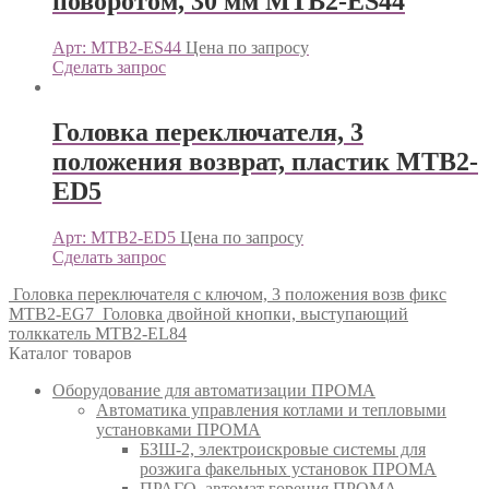
поворотом, 30 мм MTB2-ES44
Арт: MTB2-ES44
Цена по запросу
Сделать запрос
Головка переключателя, 3
положения возврат, пластик MTB2-
ED5
Арт: MTB2-ED5
Цена по запросу
Сделать запрос
Головка переключателя с ключом, 3 положения возв фикс
MTB2-EG7
Головка двойной кнопки, выступающий
толккатель MTB2-EL84
Каталог товаров
Оборудование для автоматизации ПРОМА
Автоматика управления котлами и тепловыми
установками ПРОМА
БЗШ-2, электроискровые системы для
розжига факельных установок ПРОМА
ПРАГО, автомат горения ПРОМА