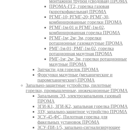
монтажной трубой (сводовая) ПРОМА
ПРОМА-ГГ2, горелка газовая
(короткофакельная) ПРОМА
РГМГ-10; РГМГ-20; РГМГ-30,
комбинированные горелки ПРОМА
РГМГ-1м-01 и РГМГ-1м-02,
комбинированная горелка ПРОМА
РГМГ-1м; 2м; 3м, горелки
ротационные газомазутные ПРОМА
РМГ-1м-01; РМГ-1м-02, горелка
ротационная мазутная ПРОМА
РМГ-1м; 2м; 3м, горелки ротационные
мазутные ПРОМА
Запчасти для горелок ПРОМА
Форсунки мазутные (механические и
паромеханические) ПРОМА
Запально-защитные устройства, пилотные
горелки, промышленные, инжекционные ПРОМА
Запальник ЭЗ, электрозапальник газовый
ПРОМА
ЗГИ-К1, ЗГИ-К2, запальная горелка ПРОМА
ЗЗУ, запально-защитное устройство ПРОМА
ЗСУ-45-ФС, Пилотная горелка для
факельных установок ПРОМА
ЗСУ-ПИ-1/5, запально-сигнализирующее