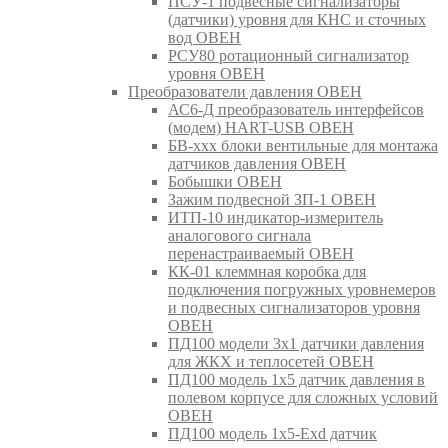
ПСУ-1 подвесные сигнализаторы
(датчики) уровня для КНС и сточных
вод ОВЕН
РСУ80 ротационный сигнализатор
уровня ОВЕН
Преобразователи давления ОВЕН
АС6-Д преобразователь интерфейсов
(модем) HART-USB ОВЕН
БВ-ххх блоки вентильные для монтажа
датчиков давления ОВЕН
Бобышки ОВЕН
Зажим подвесной ЗП-1 ОВЕН
ИТП-10 индикатор-измеритель
аналогового сигнала
перенастраиваемый ОВЕН
КК-01 клеммная коробка для
подключения погружных уровнемеров
и подвесных сигнализаторов уровня
ОВЕН
ПД100 модели 3х1 датчики давления
для ЖКХ и теплосетей ОВЕН
ПД100 модель 1х5 датчик давления в
полевом корпусе для сложных условий
ОВЕН
ПД100 модель 1х5-Exd датчик