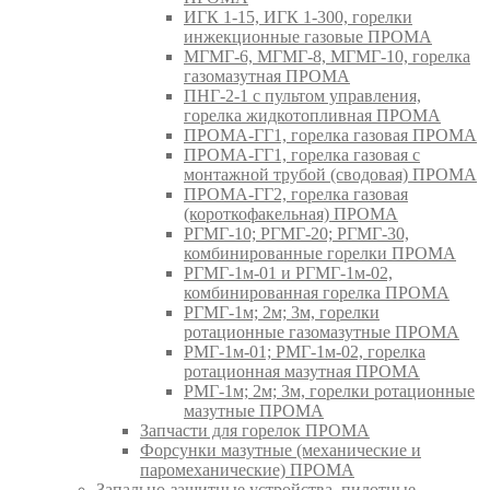
ИГК 1-15, ИГК 1-300, горелки
инжекционные газовые ПРОМА
МГМГ-6, МГМГ-8, МГМГ-10, горелка
газомазутная ПРОМА
ПНГ-2-1 с пультом управления,
горелка жидкотопливная ПРОМА
ПРОМА-ГГ1, горелка газовая ПРОМА
ПРОМА-ГГ1, горелка газовая с
монтажной трубой (сводовая) ПРОМА
ПРОМА-ГГ2, горелка газовая
(короткофакельная) ПРОМА
РГМГ-10; РГМГ-20; РГМГ-30,
комбинированные горелки ПРОМА
РГМГ-1м-01 и РГМГ-1м-02,
комбинированная горелка ПРОМА
РГМГ-1м; 2м; 3м, горелки
ротационные газомазутные ПРОМА
РМГ-1м-01; РМГ-1м-02, горелка
ротационная мазутная ПРОМА
РМГ-1м; 2м; 3м, горелки ротационные
мазутные ПРОМА
Запчасти для горелок ПРОМА
Форсунки мазутные (механические и
паромеханические) ПРОМА
Запально-защитные устройства, пилотные