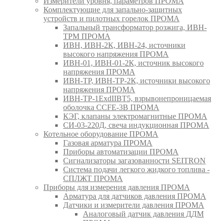
Измерители уровня, параметров ПРОМА
Комплектующие для запально-защитных
устройств и пилотных горелок ПРОМА
Запальный трансформатор розжига, ИВН-
ТРМ ПРОМА
ИВН, ИВН-2К, ИВН-24, источники
высокого напряжения ПРОМА
ИВН-01, ИВН-01-2К, источник высокого
напряжения ПРОМА
ИВН-ТР, ИВН-ТР-2К, источники высокого
напряжения ПРОМА
ИВН-ТР-1ExdIIBT5, взрывонепроницаемая
оболочка CCFE-3B ПРОМА
КЭГ, клапаны электромагнитные ПРОМА
СИ-03-220Д, свеча индукционная ПРОМА
Котельное оборудование ПРОМА
Газовая арматура ПРОМА
Приборы автоматизации ПРОМА
Сигнализаторы загазованности SEITRON
Система подачи легкого жидкого топлива -
СПЛЖТ ПРОМА
Приборы для измерения давления ПРОМА
Арматура для датчиков давления ПРОМА
Датчики и измерители давления ПРОМА
Аналоговый датчик давления ДДМ