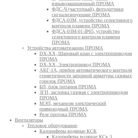
взрывозащищенный ПРОМА
ФДС-Ч (частотный), фотодатчики
сигнализирующие ПРОМА
ФДСА-03М, устройство селективного
контроля пламени ПРОМА
ФДСА-03М-01-IP65, устройство
селективного контроля пламени
ПРОМА
Устройства автоматизации ПРОМА
DX-XX, Шаровый кран c электроприводом
ПРОМА
DX-XX, Электропривод ПРОМА
АКГ-1А, прибор автоматического контроля
герметичности запорной арматуры газовых
горелок ПРОМА
БП, блок питания ПРОМА
ЗГП, заслонка газовая с электроприводом
ПРОМА
МЭП, механизм электрический
прямоходный ПРОМА
Реле протока ПРОМА
Вентиляторы
Тепловое оборудование
Калориферы водяные КСК
Калориферы водяные КСк 3