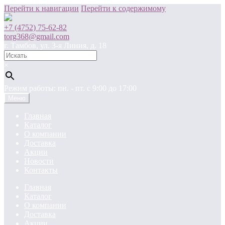
Перейти к навигации
Перейти к содержимому
+7 (4752) 75-62-82
torg368@gmail.com
г. Тамбов, ул. 3-я Линия, д. 18
×
Режим работы: пн. - пт. c 9:00 до 17:00
Меню
Главная
Каталог
О компании
Доставка
Акции
Новости
Контакты
Главная
Каталог
О компании
Доставка
Акции