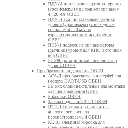
ПДУ-И поплавковые датчики уровня
(уровнемеры) с выходным сигналом
4...20 мА ОВЕН
ПДУ-И-Exd поплавковые датчики
уровня (уровнемеры) с выходным
сигналом 4...20 мА во
взрывозащищенном исполнении
ОВЕН
ПСУ-1 подвесные сигнализаторы
(датчики) уровня для КНС и сточных
вод ОВЕН
РСУ80 ротационный сигнализатор
уровня ОВЕН
Преобразователи давления ОВЕН
АС6-Д преобразователь интерфейсов
(модем) HART-USB ОВЕН
БВ-ххх блоки вентильные для монтажа
датчиков давления ОВЕН
Бобышки ОВЕН
Зажим подвесной ЗП-1 ОВЕН
ИТП-10 индикатор-измеритель
аналогового сигнала
перенастраиваемый ОВЕН
КК-01 клеммная коробка для
подключения погружных уровнемеров