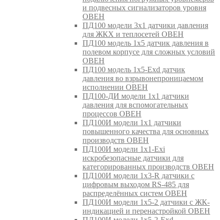
и подвесных сигнализаторов уровня
ОВЕН
ПД100 модели 3х1 датчики давления
для ЖКХ и теплосетей ОВЕН
ПД100 модель 1х5 датчик давления в
полевом корпусе для сложных условий
ОВЕН
ПД100 модель 1х5-Exd датчик
давления во взрывонепроницаемом
исполнении ОВЕН
ПД100-ДИ модели 1х1 датчики
давления для вспомогательных
процессов ОВЕН
ПД100И модели 1х1 датчики
повышенного качества для основных
производств ОВЕН
ПД100И модели 1х1-Exi
искробезопасные датчики для
категорированных производств ОВЕН
ПД100И модели 1х3-R датчики с
цифровым выходом RS-485 для
распределённых систем ОВЕН
ПД100И модели 1х5-2 датчики с ЖК-
индикацией и перенастройкой ОВЕН
ПД100И модели 1х5-2-Exd