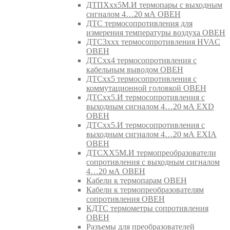
ДТПХхх5М.И термопары с выходным
сигналом 4…20 мА ОВЕН
ДТС термосопротивления для
измерения температуры воздуха ОВЕН
ДТС3ххх термосопротивления HVAC
ОВЕН
ДТСхх4 термосопротивления с
кабельным выводом ОВЕН
ДТСхх5 термосопротивления с
коммутационной головкой ОВЕН
ДТСхх5.И термосопротивления с
выходным сигналом 4…20 мА EXD
ОВЕН
ДТСхх5.И термосопротивления с
выходным сигналом 4…20 мА EXIA
ОВЕН
ДТСХХ5М.И термопреобразователи
сопротивления с выходным сигналом
4…20 мА ОВЕН
Кабели к термопарам ОВЕН
Кабели к термопреобразователям
сопротивления ОВЕН
КДТС термометры сопротивления
ОВЕН
Разъемы для преобразователей