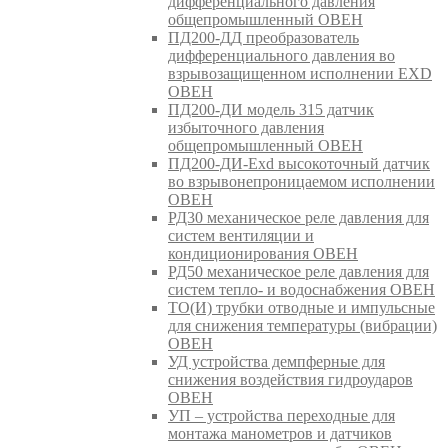
дифференциального давления
общепромышленный ОВЕН
ПД200-ДД преобразователь
дифференциального давления во
взрывозащищенном исполнении EXD
ОВЕН
ПД200-ДИ модель 315 датчик
избыточного давления
общепромышленный ОВЕН
ПД200-ДИ-Exd высокоточный датчик
во взрывонепроницаемом исполнении
ОВЕН
РД30 механическое реле давления для
систем вентиляции и
кондиционирования ОВЕН
РД50 механическое реле давления для
систем тепло- и водоснабжения ОВЕН
ТО(И) трубки отводные и импульсные
для снижения температуры (вибрации)
ОВЕН
УД устройства демпферные для
снижения воздействия гидроударов
ОВЕН
УП – устройства переходные для
монтажа манометров и датчиков