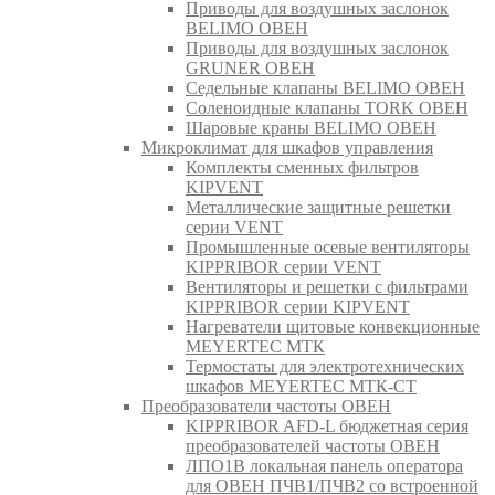
Приводы для воздушных заслонок
BELIMO ОВЕН
Приводы для воздушных заслонок
GRUNER ОВЕН
Седельные клапаны BELIMO ОВЕН
Соленоидные клапаны TORK ОВЕН
Шаровые краны BELIMO ОВЕН
Микроклимат для шкафов управления
Комплекты сменных фильтров
KIPVENT
Металлические защитные решетки
серии VENT
Промышленные осевые вентиляторы
KIPPRIBOR серии VENT
Вентиляторы и решетки с фильтрами
KIPPRIBOR серии KIPVENT
Нагреватели щитовые конвекционные
MEYERTEC МТК
Термостаты для электротехнических
шкафов MEYERTEC МТК-СТ
Преобразователи частоты ОВЕН
KIPPRIBOR AFD-L бюджетная серия
преобразователей частоты ОВЕН
ЛПО1В локальная панель оператора
для ОВЕН ПЧВ1/ПЧВ2 со встроенной